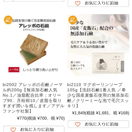
bi2002 アレッポの石鹸ノーマ
bi2110 マグポーリンソープ
ル約200g【無添加石鹸人気
105g【洗顔石鹸1番人気 ／希
No.1／油脂配合比率：オリー
少な国産麦飯石使用の無添加石
ブ90、月桂樹10／皮脂を取り
鹸／クリーミーな泡で毛穴スッ
すぎず潤いを残します／アデル
キリ】
ファンサ社製】
¥1,849
(税抜 ¥1,681、税 ¥168)
¥770
(税抜 ¥700、税 ¥70)