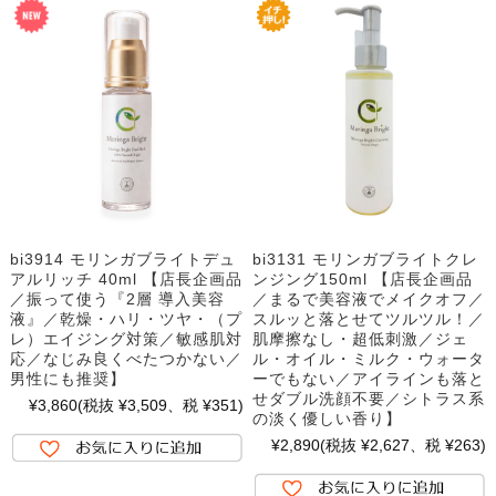
bi3914 モリンガブライトデュ
bi3131 モリンガブライトクレ
アルリッチ 40ml 【店長企画品
ンジング150ml 【店長企画品
／振って使う『2層 導入美容
／まるで美容液でメイクオフ／
液』／乾燥・ハリ・ツヤ・（プ
スルッと落とせてツルツル！／
レ）エイジング対策／敏感肌対
肌摩擦なし・超低刺激／ジェ
応／なじみ良くべたつかない／
ル・オイル・ミルク・ウォータ
男性にも推奨】
ーでもない／アイラインも落と
せダブル洗顔不要／シトラス系
¥3,860
(税抜 ¥3,509、税 ¥351)
の淡く優しい香り】
¥2,890
(税抜 ¥2,627、税 ¥263)