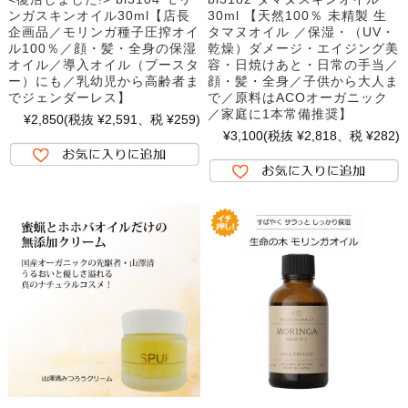
ンガスキンオイル30ml【店長
30ml 【天然100％ 未精製 生
企画品／モリンガ種子圧搾オイ
タマヌオイル ／保湿・（UV・
ル100％／顔・髪・全身の保湿
乾燥）ダメージ・エイジング美
オイル／導入オイル（ブースタ
容・日焼けあと・日常の手当／
ー）にも／乳幼児から高齢者ま
顔・髪・全身／子供から大人ま
でジェンダーレス】
で／原料はACOオーガニック
／家庭に1本常備推奨】
¥2,850
(税抜 ¥2,591、税 ¥259)
¥3,100
(税抜 ¥2,818、税 ¥282)