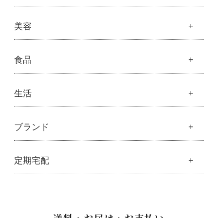
├
フルボ酸 太古の泉
├
モリンガブライト化粧品
├
オリジナルボディケア
└
スキンケア・ヘアケア
├
モリンガサプリメント
├
オリジナルヘアケア
健康
美容
├
スキン＆ボディケア
├
ハッピーシャンプー
├
ミネラル
├
クレンジング・石鹸
├
スカルプハーブシャンプー
├
サプリメント
├
化粧水
美容
食品
├
スマイルシャンプー
└
健康飲料
├
美容液・乳液・クリーム・オイル
├
コンデ・トリートメント
├
魂オリジナル
├
モリンガヘアケア
├
ヘアミスト・ヘアオイル
├
無添加石鹸
食品
生活
├
モリンガ全商品
└
泡ボトル・ミニ泡ボトル
├
固形石鹸
└
モリンガ ブログ
├
雑穀
├
オーガニック発酵モリンガ
├
洗顔石鹸
├
調味料・加工品
├
フルボ酸「太古の泉」
├
ボディソープ
生活
ブランド
├
豆・ごま・乾物・梅干し
├
生活用品
└
雑貨
├
ハミガキ
├
おせち料理
└
黒糖
├
スキンケア
├
キッチン
├
洗浄・キッチン雑貨
├
クレンジング・洗顔
ブランド一覧
定期宅配
├
洗濯
├
メーカー直送品（豆・米・塩など）
├
プレ化粧水（ふき取り）
├
アムリターラ
├
バス・トイレ
└
オーサワのお取り寄せコーナー
├
化粧水
├
アレッポの石鹸
├
ナプキン
├
醤油・味噌・油・塩
定期宅配
├
化粧水おススメセット
├
アンナトゥモール
└
虫よけ
├
酢・だし・ブイヨン
├
美容液・乳液
├
サプリメント
├
エコノワ（はぐみシリーズ）
送料・お届け・お支払い
├
マヨネーズ・ソース・甘味料