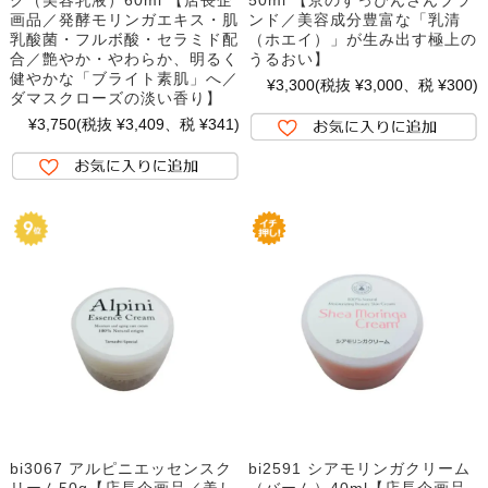
画品／発酵モリンガエキス・肌
ンド／美容成分豊富な「乳清
乳酸菌・フルボ酸・セラミド配
（ホエイ）」が生み出す極上の
合／艶やか・やわらか、明るく
うるおい】
健やかな「ブライト素肌」へ／
¥3,300
(税抜 ¥3,000、税 ¥300)
ダマスクローズの淡い香り】
¥3,750
(税抜 ¥3,409、税 ¥341)
bi3067 アルピニエッセンスク
bi2591 シアモリンガクリーム
リーム50g【店長企画品／美し
（バーム）40ml【店長企画品