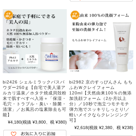
bi2426 シェルミラックバスパ
bi2982 京のすっぴんさん もち
ウダー250ｇ【自宅で美人湯ア
ふわＷクレイフォーム
ルカリ温泉／ホタテ焼成貝殻粉
120ml【天然由来100％の無添
末で肌すべすべ入浴＋「保湿・
加洗顔フォーム（2か月以上
毛穴・トラブル・臭い・除菌・
分）／10秒で泡立つモチモチ
清潔」／お風呂の塩素除去も可
弾力泡でスッキリしっとり!／
能】
軽いメイクならクレンジング
可】
¥4,180
(税抜 ¥3,800、税 ¥380)
¥2,618
(税抜 ¥2,380、税 ¥238)