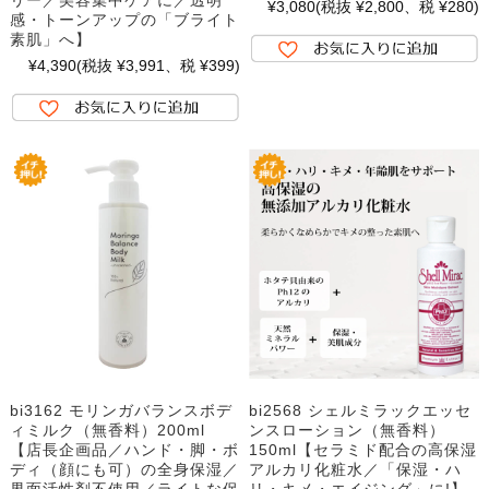
リー／美容集中ケアに／透明
¥3,080
(税抜 ¥2,800、税 ¥280)
感・トーンアップの「ブライト
素肌」へ】
¥4,390
(税抜 ¥3,991、税 ¥399)
bi3162 モリンガバランスボデ
bi2568 シェルミラックエッセ
ィミルク（無香料）200ml
ンスローション（無香料）
【店長企画品／ハンド・脚・ボ
150ml【セラミド配合の高保湿
ディ（顔にも可）の全身保湿／
アルカリ化粧水／「保湿・ハ