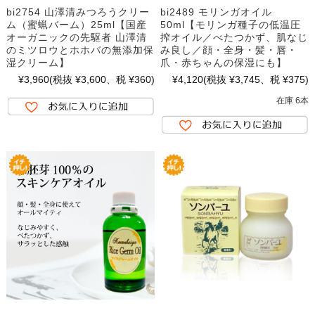
bi2754 山澤清みつろうクリー
bi2489 モリンガオイル
ム（蜜蝋バーム）25ml【国産
50ml【モリンガ種子の低温圧
オーガニックの先駆者 山澤清
搾オイル／べたつかず、肌なじ
のミツロウとホホバの無添加保
み良し／顔・全身・髪・唇・
湿クリーム】
爪・赤ちゃんの保湿にも】
¥3,960
(税抜 ¥3,600、税 ¥360)
¥4,120
(税抜 ¥3,745、税 ¥375)
在庫 6本