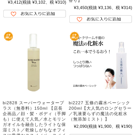
香り】
¥3,412
(税抜 ¥3,102、税 ¥310)
¥3,450
(税抜 ¥3,136、税 ¥314)
bi2828 スーパーウォータープ
bi2227 五條の霧水ベーシック
ラス（無香料）150ml 【店長
200ml【大人気のロングセラー
企画品／顔・髪・ボディ（手脚
／乳液要らずの魔法の化粧水
も）に使えて人気／水とモリン
（無添加ミスト）】
ガオイルを融合したライトな保
¥2,090
(税抜 ¥1,900、税 ¥190)
湿ミスト／乾燥しがちなオフィ