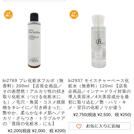
bi2769 プレ化粧水フルボ（無
bi2937 モイスチャーベース化
香料）200ml 【店長企画品／
粧水（無香料）120ml 【店長
その差歴然！アルカリ性の拭き
企画品／インナードライ対策の
取り化粧水（つける化粧水に
導入美容水／4大美容成分を最
も）／毛穴・角質・コスメ残留
初に取り込む／艶・ハリ・キ
物をキレイに／引き締まった、
メ・翌日の化粧ノリが違う
艶やか、柔らかなキメ肌へ／テ
¥2,750
(税抜 ¥2,500、税 ¥250)
カリ・ざらつき・トラブルケア
の「普段の化粧水」にも】
¥2,200
(税抜 ¥2,000、税 ¥200)