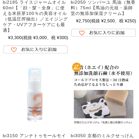
bi2185 ライスジャームオイル
bi2050 ソンバーユ 馬油（無香
60ml【「顔・髪・全身」に使
料）75ml【馬油の元祖・薬師
える米胚芽100％の美容オイル
堂の無添加保湿クリーム】
（低温圧搾抽出）／エイジング
¥2,750
(税抜 ¥2,500、税 ¥250)
ケア・UVアフターケアにも最
適】
¥3,300
(税抜 ¥3,000、税 ¥300)
bi3150 アンナトゥモールモイ
bi3050 京都のミルクせっけん