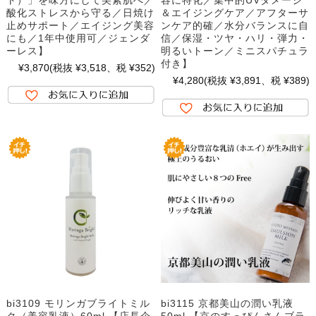
酸化ストレスから守る／日焼け
＆エイジングケア／アフターサ
止めサポート／エイジング美容
ンケア的確／水分バランスに自
にも／1年中使用可／ジェンダ
信／保湿・ツヤ・ハリ・弾力・
ーレス】
明るいトーン／ミニスパチュラ
付き】
¥3,870
(税抜 ¥3,518、税 ¥352)
¥4,280
(税抜 ¥3,891、税 ¥389)
bi3109 モリンガブライトミル
bi3115 京都美山の潤い乳液
ク（美容乳液）60ml 【店長企
50ml 【京のすっぴんさんブラ