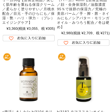
く肌年齢を重ねる保湿クリーム
／顔・全身保湿剤／油脂濃度
／柔らかく塗りやすい／月桃水
95％で抜群の保湿力／究極の
配合／目元・手のひらにも／保
美容バーム／手・脚・唇・ネイ
湿・艶・ハリ・弾力・（プレ）
ルにも／シアバター・モリンガ
エイジングケア】
オイル・みつろう配合／冬は硬
め】
¥3,360
(税抜 ¥3,055、税 ¥305)
¥2,980
(税抜 ¥2,709、税 ¥271)
<復活しました!> bi3104 モリ
bi3182 タマヌスキンオイル