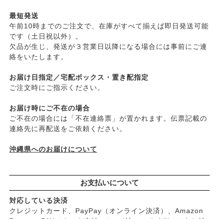
├
日焼け止め
├
ヤマヒサ
├
ファンデーション
最短発送
├
ムソー
午前10時までのご注文で、在庫がすべて揃えば即日発送可能
├
肌質・お悩み別スキンケア
├
渡部信一さんの無農薬豆
です（土日祝以外）。
├
乾燥肌・敏感
├
がんこ本舗
欠品が生じ、発送が３営業日以降になる場合には事前にご連
├
オイリー肌
├
ナチュラムーン
絡をいたします。
├
毛穴の黒ずみ・角質・開き
├
パックスナチュロン（太陽油脂）
├
シミ・くすみ
お届け日指定／宅配ボックス・置き配指定
└
竹おやじ末廣さんの竹炭ミネラル
├
エイジングケア
ご注文時にご指示ください。
└
ニキビ・吹き出物
お届け時にご不在の場合
└
お悩み・目的別ヘアケア
ご不在の場合には「不在連絡票」が置かれます。伝票記載の
├
頭皮のフケ・かゆみ・臭い
連絡先に再配送をご依頼ください。
├
艶・なめらか・パサつき
└
ダメージ
沖縄県へのお届けについて
お支払いについて
対応している決済
クレジットカード、PayPay（オンライン決済）、Amazon