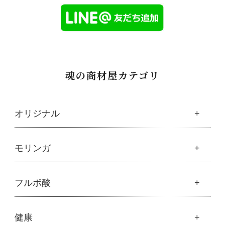
魂の商材屋カテゴリ
オリジナル
魂の商材屋オリジナル
モリンガ
├
オリジナルスキンケア
├
化粧水
モリンガ
フルボ酸
├
美容液・乳液・クリーム・オイル
├
解説 モリンガとは
├
アルピニエッセンス化粧品
├
モリンガの栄養素比較
├
紫外線・ブルーライト
フルボ酸
健康
├
発酵モリンガ
└
モリンガブライト化粧品