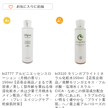
bi2777 アルピニエッセンスロ
bi3110 モリンガブライトミネ
ーション（月桃の香り）
ラル化粧水150ml 【店長企画
150ml【店長企画品／まるで美
品／発酵モリンガエキス・フル
容液／美しく肌年齢を重ねる保
ボ酸・塩湖水ミネラル・
湿化粧水／水は少量で月桃水を
CICA・なめこの保湿成分配合
メイン配合／毛穴・ハリ・キ
／潤いにあふれ、トラブルのな
メ・（プレ）エイジングケア・
い明るく健やかな「ブライト素
乾燥肌対策】
肌」へ／最上級アルバローズの