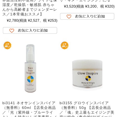
界面活性剤不使用／ライトな保
リ・キメ・エイジング」に!】
湿度／乾燥肌・敏感肌 赤ちゃ
¥3,520
(税抜 ¥3,200、税 ¥320)
んから高齢者までジェンダーレ
ス／1本常備おススメ】
¥2,780
(税抜 ¥2,527、税 ¥253)
bi3141 ネオサンインスパイア
bi3155 グロウインスパイア
（無香料）60ml 【店長企画品
（無香料）50g 【店長企画品
／「光（紫外線・ブルーライ
／「魂」史上最もエイジング美
ト）」を味方にして美素肌へ／
容に特化／集中的UVダメージ