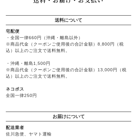
├
クリーム・オイル
├
無添加石鹸
├
かつらぎ（マグポーリン）
├
その他調味料
├
紫外線対策（UVケア）
├
スキンケア
├
京のすっぴんさん
├
玄米・穀類・粉類・シリアル
├
男性におすすめスキンケア
├
ヘアケア
├
暮らしっく村
送料について
├
麺・パスタ類
├
リップ・ハンドケア
└
オーラルケア
├
五條良品販売（五條の霧水）
├
漬物・乾物・海藻
├
入浴用
宅配便
├
コズグロ
├
加工品
・全国一律660円（沖縄・離島以外）
└
デオドラント
├
ジザニア
※商品代金（クーポンご使用後の合計金額）8,800円（税
└
コーヒー・茶類
├
ボディケア
├
ナイアード
込）以上のご注文で送料無料。
├
ヘアケア
├
ねば塾
├
無添加シャンプー
・沖縄・離島1,500円
├
ハーブ研究所（山澤清）
├
無添加コンディショナーなど
※商品代金（クーポンご使用後の合計金額）13,000円（税
├
パルセイユ（ボンヌプランツ）
込）以上のご注文で送料無料。
├
石鹸シャンプー・リンス
├
ぺカルト
├
ヘアミスト・ヘアオイル
├
ベビーマーク（シェルミラック）
ネコポス
├
界面活性剤不使用シャンプー
├
ロゴナ
全国一律250円
├
ヘアカラー
├
グリーンハートインターナショナル
├
男性におすすめヘアケア
├
オーサワジャパン
└
ヘアケア雑貨
お届けについて
├
カンホアの塩
├
メイク
├
ビオカ
配送業者
├
クレンジンク
├
マルカワ味噌
佐川急便、ヤマト運輸