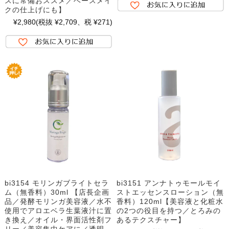
スに常備おススメ／ベースメイ
クの仕上げにも】
¥2,980
(税抜 ¥2,709、税 ¥271)
bi3154 モリンガブライトセラ
bi3151 アンナトゥモールモイ
ム（無香料）30ml 【店長企画
ストエッセンスローション（無
品／発酵モリンガ美容液／水不
香料）120ml【美容液と化粧水
使用でアロエベラ生葉液汁に置
の2つの役目を持つ／とろみの
き換え／オイル・界面活性剤フ
あるテクスチャー】