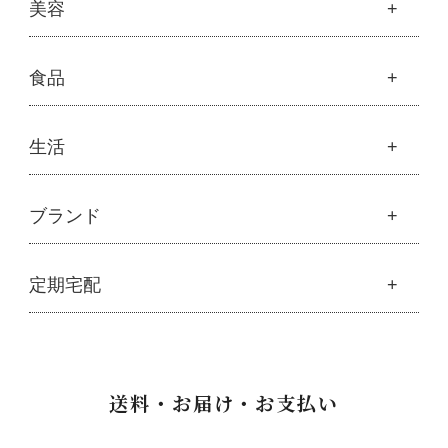
├
オリジナルヘアケア
健康
美容
├
スキン＆ボディケア
├
ハッピーシャンプー
├
ミネラル
├
クレンジング・石鹸
├
スカルプハーブシャンプー
├
サプリメント
├
化粧水
美容
食品
├
スマイルシャンプー
└
健康飲料
├
美容液・乳液・クリーム・オイル
├
コンデ・トリートメント
├
魂オリジナル
├
モリンガヘアケア
├
ヘアミスト・ヘアオイル
├
無添加石鹸
食品
生活
├
モリンガ全商品
└
泡ボトル・ミニ泡ボトル
├
固形石鹸
└
モリンガ ブログ
├
雑穀
├
オーガニック発酵モリンガ
├
洗顔石鹸
├
調味料・加工品
├
フルボ酸「太古の泉」
├
ボディソープ
生活
ブランド
├
豆・ごま・乾物・梅干し
├
生活用品
└
雑貨
├
ハミガキ
├
おせち料理
└
黒糖
├
スキンケア
├
キッチン
├
洗浄・キッチン雑貨
├
クレンジング・洗顔
ブランド一覧
定期宅配
├
洗濯
├
メーカー直送品（豆・米・塩など）
├
プレ化粧水（ふき取り）
├
アムリターラ
├
バス・トイレ
└
オーサワのお取り寄せコーナー
├
化粧水
├
アレッポの石鹸
├
ナプキン
├
醤油・味噌・油・塩
定期宅配
├
化粧水おススメセット
├
アンナトゥモール
└
虫よけ
├
酢・だし・ブイヨン
├
美容液・乳液
├
サプリメント
├
エコノワ（はぐみシリーズ）
送料・お届け・お支払い
├
マヨネーズ・ソース・甘味料
├
クリーム・オイル
├
無添加石鹸
├
かつらぎ（マグポーリン）
├
その他調味料
├
紫外線対策（UVケア）
├
スキンケア
├
京のすっぴんさん