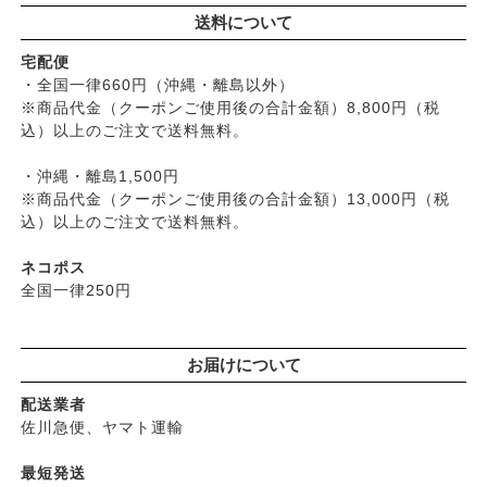
├
玄米・穀類・粉類・シリアル
├
男性におすすめスキンケア
├
ヘアケア
├
暮らしっく村
送料について
├
麺・パスタ類
├
リップ・ハンドケア
└
オーラルケア
├
五條良品販売（五條の霧水）
├
漬物・乾物・海藻
├
入浴用
宅配便
├
コズグロ
├
加工品
・全国一律660円（沖縄・離島以外）
└
デオドラント
├
ジザニア
※商品代金（クーポンご使用後の合計金額）8,800円（税
└
コーヒー・茶類
├
ボディケア
├
ナイアード
込）以上のご注文で送料無料。
├
ヘアケア
├
ねば塾
├
無添加シャンプー
・沖縄・離島1,500円
├
ハーブ研究所（山澤清）
├
無添加コンディショナーなど
※商品代金（クーポンご使用後の合計金額）13,000円（税
├
パルセイユ（ボンヌプランツ）
込）以上のご注文で送料無料。
├
石鹸シャンプー・リンス
├
ぺカルト
├
ヘアミスト・ヘアオイル
├
ベビーマーク（シェルミラック）
ネコポス
├
界面活性剤不使用シャンプー
├
ロゴナ
全国一律250円
├
ヘアカラー
├
グリーンハートインターナショナル
├
男性におすすめヘアケア
├
オーサワジャパン
└
ヘアケア雑貨
お届けについて
├
カンホアの塩
├
メイク
├
ビオカ
配送業者
├
クレンジンク
├
マルカワ味噌
佐川急便、ヤマト運輸
├
日焼け止め
├
ヤマヒサ
├
ファンデーション
最短発送
├
ムソー