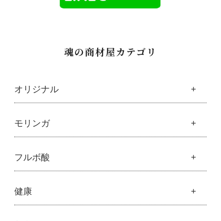
魂の商材屋カテゴリ
オリジナル
魂の商材屋オリジナル
モリンガ
├
オリジナルスキンケア
├
化粧水
モリンガ
フルボ酸
├
美容液・乳液・クリーム・オイル
├
解説 モリンガとは
├
アルピニエッセンス化粧品
├
モリンガの栄養素比較
├
紫外線・ブルーライト
フルボ酸
健康
├
発酵モリンガ
└
モリンガブライト化粧品
├
フルボ酸 太古の泉
├
モリンガブライト化粧品
├
オリジナルボディケア
└
スキンケア・ヘアケア
├
モリンガサプリメント