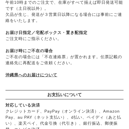
午前10時までのご注文で、在庫がすべて揃えば即日発送可能
├
肌質・お悩み別スキンケア
├
渡部信一さんの無農薬豆
です（土日祝以外）。
├
乾燥肌・敏感
├
がんこ本舗
欠品が生じ、発送が３営業日以降になる場合には事前にご連
├
オイリー肌
├
ナチュラムーン
絡をいたします。
├
毛穴の黒ずみ・角質・開き
├
パックスナチュロン（太陽油脂）
├
シミ・くすみ
お届け日指定／宅配ボックス・置き配指定
└
竹おやじ末廣さんの竹炭ミネラル
├
エイジングケア
ご注文時にご指示ください。
└
ニキビ・吹き出物
お届け時にご不在の場合
└
お悩み・目的別ヘアケア
ご不在の場合には「不在連絡票」が置かれます。伝票記載の
├
頭皮のフケ・かゆみ・臭い
連絡先に再配送をご依頼ください。
├
艶・なめらか・パサつき
└
ダメージ
沖縄県へのお届けについて
お支払いについて
対応している決済
クレジットカード、PayPay（オンライン決済）、Amazon
Pay、au PAY（ネット支払い）、d払い、ペイディ（あと払
い）、楽天ペイ、代金引換（代引き）、銀行振込、郵便振