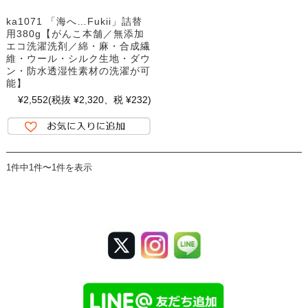
ka1071 「海へ…Fukii」詰替
用380g【がんこ本舗／無添加
エコ洗濯洗剤／綿・麻・合成繊
維・ウール・シルク生地・ダウ
ン・防水透湿性素材の洗濯が可
能】
¥2,552
(税抜 ¥2,320、税 ¥232)
1件中1件〜1件を表示