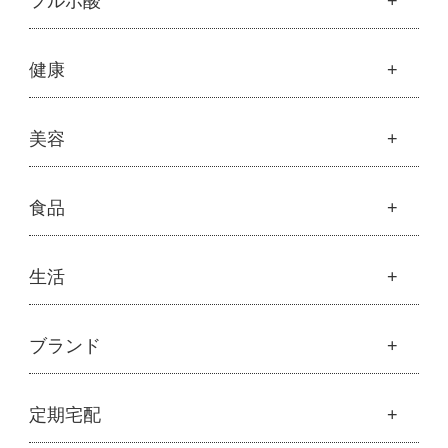
フルボ酸
├
美容液・乳液・クリーム・オイル
├
解説 モリンガとは
├
アルピニエッセンス化粧品
├
モリンガの栄養素比較
├
紫外線・ブルーライト
フルボ酸
健康
├
発酵モリンガ
└
モリンガブライト化粧品
├
フルボ酸 太古の泉
├
モリンガブライト化粧品
├
オリジナルボディケア
└
スキンケア・ヘアケア
├
モリンガサプリメント
├
オリジナルヘアケア
健康
美容
├
スキン＆ボディケア
├
ハッピーシャンプー
├
ミネラル
├
クレンジング・石鹸
├
スカルプハーブシャンプー
├
サプリメント
├
化粧水
美容
食品
├
スマイルシャンプー
└
健康飲料
├
美容液・乳液・クリーム・オイル
├
コンデ・トリートメント
├
魂オリジナル
├
モリンガヘアケア
├
ヘアミスト・ヘアオイル
├
無添加石鹸
食品
生活
├
モリンガ全商品
└
泡ボトル・ミニ泡ボトル
├
固形石鹸
└
モリンガ ブログ
├
雑穀
├
オーガニック発酵モリンガ
├
洗顔石鹸
├
調味料・加工品
├
フルボ酸「太古の泉」
├
ボディソープ
生活
ブランド
├
豆・ごま・乾物・梅干し
├
生活用品
└
雑貨
├
ハミガキ
├
おせち料理
└
黒糖
├
スキンケア
├
キッチン
├
洗浄・キッチン雑貨
├
クレンジング・洗顔
ブランド一覧
定期宅配
├
洗濯
├
メーカー直送品（豆・米・塩など）
├
プレ化粧水（ふき取り）
├
アムリターラ
├
バス・トイレ