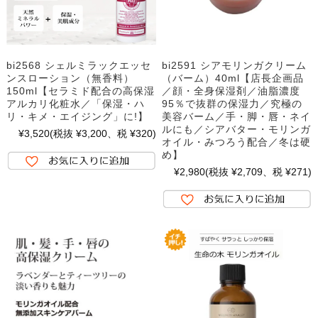
bi2568 シェルミラックエッセ
bi2591 シアモリンガクリーム
ンスローション（無香料）
（バーム）40ml【店長企画品
150ml【セラミド配合の高保湿
／顔・全身保湿剤／油脂濃度
アルカリ化粧水／「保湿・ハ
95％で抜群の保湿力／究極の
リ・キメ・エイジング」に!】
美容バーム／手・脚・唇・ネイ
ルにも／シアバター・モリンガ
¥3,520
(税抜 ¥3,200、税 ¥320)
オイル・みつろう配合／冬は硬
め】
¥2,980
(税抜 ¥2,709、税 ¥271)