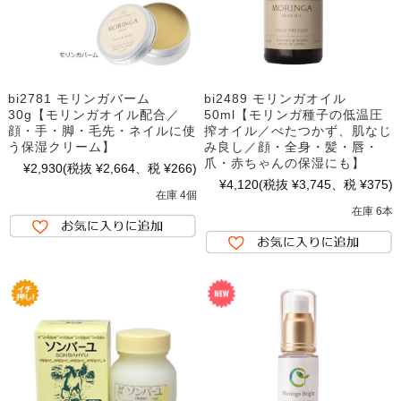
bi2781 モリンガバーム
bi2489 モリンガオイル
30g【モリンガオイル配合／
50ml【モリンガ種子の低温圧
顔・手・脚・毛先・ネイルに使
搾オイル／べたつかず、肌なじ
う保湿クリーム】
み良し／顔・全身・髪・唇・
爪・赤ちゃんの保湿にも】
¥2,930
(税抜 ¥2,664、税 ¥266)
¥4,120
(税抜 ¥3,745、税 ¥375)
在庫 4個
在庫 6本