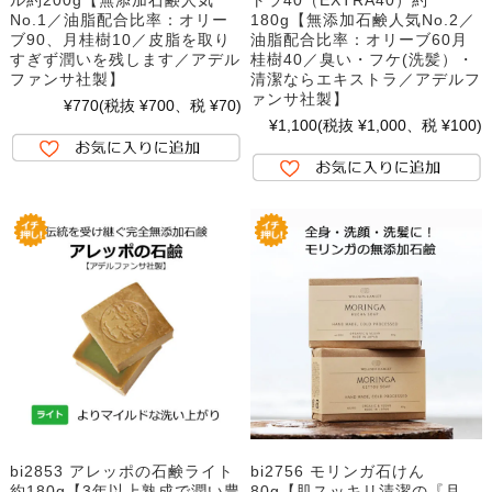
No.1／油脂配合比率：オリー
180g【無添加石鹸人気No.2／
ブ90、月桂樹10／皮脂を取り
油脂配合比率：オリーブ60月
すぎず潤いを残します／アデル
桂樹40／臭い・フケ(洗髪）・
ファンサ社製】
清潔ならエキストラ／アデルフ
ァンサ社製】
¥770
(税抜 ¥700、税 ¥70)
¥1,100
(税抜 ¥1,000、税 ¥100)
bi2853 アレッポの石鹸ライト
bi2756 モリンガ石けん
約180g【3年以上熟成で潤い豊
80g【肌スッキリ清潔の『月