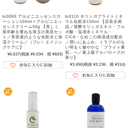
bi3069 アルピニエッセンスロ
bi3110 モリンガブライトミネ
ーション150ml＋アルピニエッ
ラル化粧水150ml 【店長企画
センスクリーム50g 【美しく
品／発酵モリンガエキス・フル
肌年齢を重ねる珠玉の美容セッ
ボ酸・塩湖水ミネラル・
ト／美容液のような化粧水と保
CICA・なめこの保湿成分配合
湿クリーム／（プレ）エイジン
／潤いにあふれ、トラブルのな
グケアに】
い明るく健やかな「ブライト素
肌」へ／最上級アルバローズの
¥6,637
(税抜 ¥6,034、税 ¥603)
香り】
¥3,450
(税抜 ¥3,136、税 ¥314)