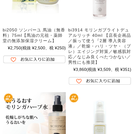
bi2050 ソンバーユ 馬油（無香
bi3914 モリンガブライトデュ
料）75ml【馬油の元祖・薬師
アルリッチ 40ml 【店長企画品
堂の無添加保湿クリーム】
／振って使う『2層 導入美容
液』／乾燥・ハリ・ツヤ・（プ
¥2,750
(税抜 ¥2,500、税 ¥250)
レ）エイジング対策／敏感肌対
応／なじみ良くべたつかない／
男性にも推奨】
¥3,860
(税抜 ¥3,509、税 ¥351)