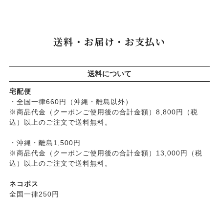
└
オーサワのお取り寄せコーナー
├
化粧水
├
アレッポの石鹸
├
ナプキン
├
醤油・味噌・油・塩
定期宅配
├
化粧水おススメセット
├
アンナトゥモール
└
虫よけ
├
酢・だし・ブイヨン
├
美容液・乳液
├
サプリメント
├
エコノワ（はぐみシリーズ）
送料・お届け・お支払い
├
マヨネーズ・ソース・甘味料
├
クリーム・オイル
├
無添加石鹸
├
かつらぎ（マグポーリン）
├
その他調味料
├
紫外線対策（UVケア）
├
スキンケア
├
京のすっぴんさん
├
玄米・穀類・粉類・シリアル
├
男性におすすめスキンケア
├
ヘアケア
├
暮らしっく村
送料について
├
麺・パスタ類
├
リップ・ハンドケア
└
オーラルケア
├
五條良品販売（五條の霧水）
├
漬物・乾物・海藻
├
入浴用
宅配便
├
コズグロ
├
加工品
・全国一律660円（沖縄・離島以外）
└
デオドラント
├
ジザニア
※商品代金（クーポンご使用後の合計金額）8,800円（税
└
コーヒー・茶類
├
ボディケア
├
ナイアード
込）以上のご注文で送料無料。
├
ヘアケア
├
ねば塾
├
無添加シャンプー
・沖縄・離島1,500円
├
ハーブ研究所（山澤清）
├
無添加コンディショナーなど
※商品代金（クーポンご使用後の合計金額）13,000円（税
├
パルセイユ（ボンヌプランツ）
込）以上のご注文で送料無料。
├
石鹸シャンプー・リンス
├
ぺカルト
├
ヘアミスト・ヘアオイル
├
ベビーマーク（シェルミラック）
ネコポス
├
界面活性剤不使用シャンプー
├
ロゴナ
全国一律250円
├
ヘアカラー
├
グリーンハートインターナショナル
├
男性におすすめヘアケア
├
オーサワジャパン