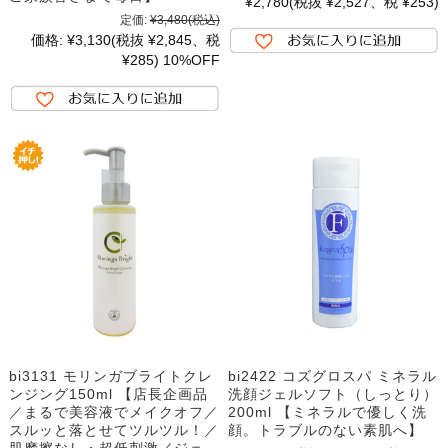
¥2,780
(税抜 ¥2,527、税 ¥253)
定価:
¥3,480
(税込)
価格:
¥3,130
(税抜 ¥2,845、税
¥285)
10%OFF
bi3131 モリンガブライトクレ
bi2422 コズグロスパ ミネラル
ンジング150ml 【店長企画品
洗顔ジェルソフト（しっとり）
／まるで美容液でメイクオフ／
200ml 【ミネラルで優しく洗
スルッと落とせてツルツル！／
顔。トラブルのない素肌へ】