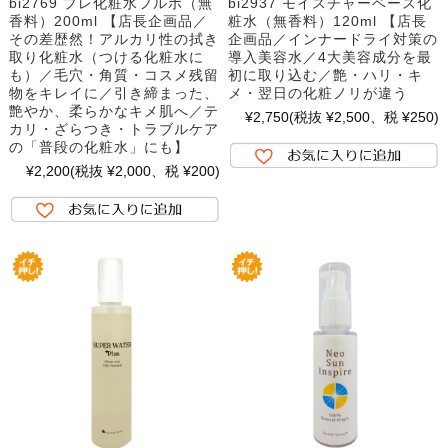
bi2769 プレ化粧水フルボ（無
bi2937 モイスチャーベース化
香料）200ml 【店長企画品／
粧水（無香料）120ml 【店長
その差歴然！アルカリ性の拭き
企画品／インナードライ対策の
取り化粧水（つける化粧水に
導入美容水／4大美容成分を最
も）／毛穴・角質・コスメ残留
初に取り込む／艶・ハリ・キ
物をキレイに／引き締まった、
メ・翌日の化粧ノリが違う
艶やか、柔らかなキメ肌へ／テ
¥2,750
(税抜 ¥2,500、税 ¥250)
カリ・ざらつき・トラブルケア
の「普段の化粧水」にも】
¥2,200
(税抜 ¥2,000、税 ¥200)