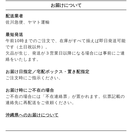
└
ヘアケア雑貨
お届けについて
├
カンホアの塩
├
メイク
├
ビオカ
配送業者
├
クレンジンク
├
マルカワ味噌
佐川急便、ヤマト運輸
├
日焼け止め
├
ヤマヒサ
├
ファンデーション
最短発送
├
ムソー
午前10時までのご注文で、在庫がすべて揃えば即日発送可能
├
肌質・お悩み別スキンケア
├
渡部信一さんの無農薬豆
です（土日祝以外）。
├
乾燥肌・敏感
├
がんこ本舗
欠品が生じ、発送が３営業日以降になる場合には事前にご連
├
オイリー肌
├
ナチュラムーン
絡をいたします。
├
毛穴の黒ずみ・角質・開き
├
パックスナチュロン（太陽油脂）
├
シミ・くすみ
お届け日指定／宅配ボックス・置き配指定
└
竹おやじ末廣さんの竹炭ミネラル
├
エイジングケア
ご注文時にご指示ください。
└
ニキビ・吹き出物
お届け時にご不在の場合
└
お悩み・目的別ヘアケア
ご不在の場合には「不在連絡票」が置かれます。伝票記載の
├
頭皮のフケ・かゆみ・臭い
連絡先に再配送をご依頼ください。
├
艶・なめらか・パサつき
└
ダメージ
沖縄県へのお届けについて