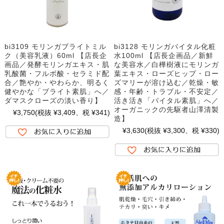
bi3109 モリンガブライトミル
bi3128 モリンガバイタル化粧
ク（美容乳液）60ml 【店長企
水100ml 【店長企画品／新鮮
画品／発酵モリンガエキス・肌
な美容水／白樺樹液にモリンガ
乳酸菌・フルボ酸・セラミド配
葉エキス・ローズヒップ・ロー
合／艶やか・やわらか、明るく
ズマリーが溶け込む／乾燥・敏
健やかな「ブライト素肌」へ／
感・年齢・トラブル・不安定／
ダマスクローズの淡い香り】
活き活き「バイタル素肌」へ／
オーガニックの先駆者山澤清製
¥3,750
(税抜 ¥3,409、税 ¥341)
造】
¥3,630
(税抜 ¥3,300、税 ¥330)