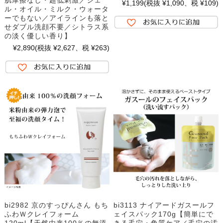
肌摩擦なし・超低刺激／ジェ
¥1,199
(税抜 ¥1,090、税 ¥109)
ル・オイル・ミルク・ウォータ
ーでもない／アイラインも落と
せダブル洗顔不要／シトラス系
の淡く優しい香り】
¥2,890
(税抜 ¥2,627、税 ¥263)
bi2982 京のすっぴんさん もち
bi3113 ナイアードガスールフ
ふわＷクレイフォーム
ェイスパック170g【簡単にで
120ml【天然由来100％の無添
きる毛穴・角質ケア／毛穴の汚