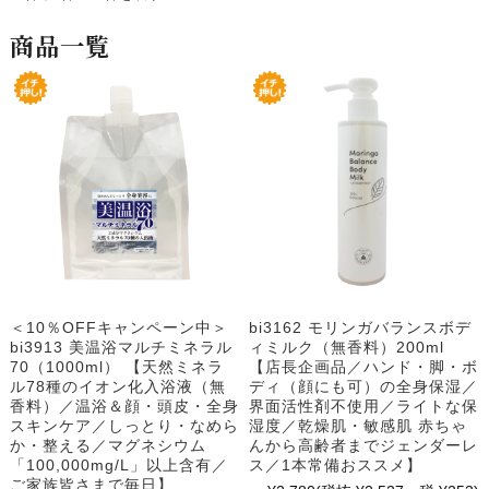
商品一覧
＜10％OFFキャンペーン中＞
bi3162 モリンガバランスボデ
bi3913 美温浴マルチミネラル
ィミルク（無香料）200ml
70（1000ml） 【天然ミネラ
【店長企画品／ハンド・脚・ボ
ル78種のイオン化入浴液（無
ディ（顔にも可）の全身保湿／
香料）／温浴＆顔・頭皮・全身
界面活性剤不使用／ライトな保
スキンケア／しっとり・なめら
湿度／乾燥肌・敏感肌 赤ちゃ
か・整える／マグネシウム
んから高齢者までジェンダーレ
「100,000mg/L」以上含有／
ス／1本常備おススメ】
ご家族皆さまで毎日】