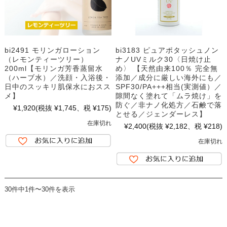
bi2491 モリンガローション
bi3183 ピュアポタッシュノン
（レモンティーツリー）
ナノUVミルク30〈日焼け止
200ml【モリンガ芳香蒸留水
め〉 【天然由来100％ 完全無
（ハーブ水）／洗顔・入浴後・
添加／成分に厳しい海外にも／
日中のスッキリ肌保水におスス
SPF30/PA+++相当(実測値）／
メ】
隙間なく塗れて「ムラ焼け」を
防ぐ／非ナノ化処方／石鹸で落
¥1,920
(税抜 ¥1,745、税 ¥175)
とせる／ジェンダーレス】
在庫切れ
¥2,400
(税抜 ¥2,182、税 ¥218)
在庫切れ
30件中1件〜30件を表示