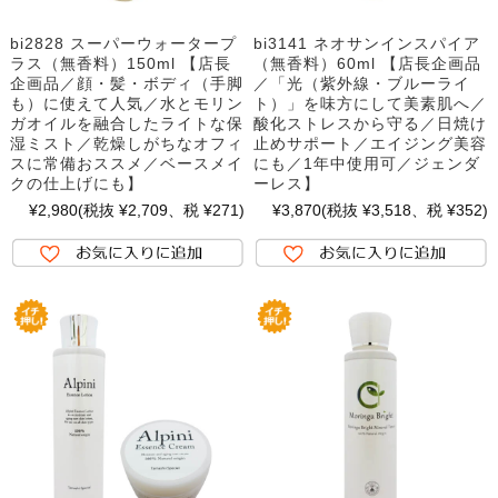
bi2828 スーパーウォータープ
bi3141 ネオサンインスパイア
ラス（無香料）150ml 【店長
（無香料）60ml 【店長企画品
企画品／顔・髪・ボディ（手脚
／「光（紫外線・ブルーライ
も）に使えて人気／水とモリン
ト）」を味方にして美素肌へ／
ガオイルを融合したライトな保
酸化ストレスから守る／日焼け
湿ミスト／乾燥しがちなオフィ
止めサポート／エイジング美容
スに常備おススメ／ベースメイ
にも／1年中使用可／ジェンダ
クの仕上げにも】
ーレス】
¥2,980
(税抜 ¥2,709、税 ¥271)
¥3,870
(税抜 ¥3,518、税 ¥352)