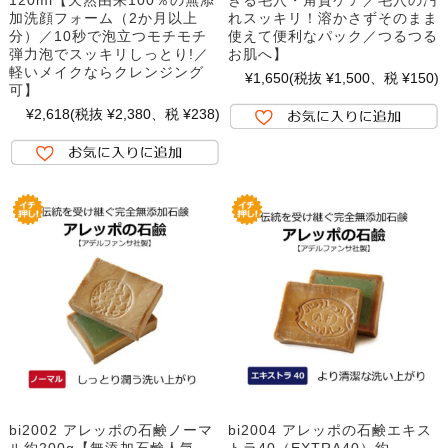
加洗顔フォーム（2か月以上
れスッキリ！溶かさずそのまま
分）／10秒で泡立つモチモチ
使えて便利なパック／つるつる
弾力泡でスッキリしっとり!／
お肌へ】
軽いメイクならクレンジング
¥1,650
(税抜 ¥1,500、税 ¥150)
可】
¥2,618
(税抜 ¥2,380、税 ¥238)
bi2002 アレッポの石鹸ノーマ
bi2004 アレッポの石鹸エキス
ル約200g【無添加石鹸人気
トラ40（EXTRA40）約