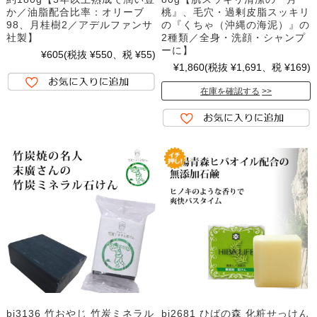
か／油脂配合比率：オリーブ
桃』、毛穴・過剰皮脂スッキリ
98、月桂樹2／アデルファンサ
の『くちゃ（沖縄の海泥）』の
社製】
2種類／全身・洗顔・シャンプ
ーに】
¥605
(税抜 ¥550、税 ¥55)
¥1,860
(税抜 ¥1,691、税 ¥169)
在庫を確認する
bi3136 竹おやじ 竹炭ミネラル
bi2681 ひばの森 化粧せっけん