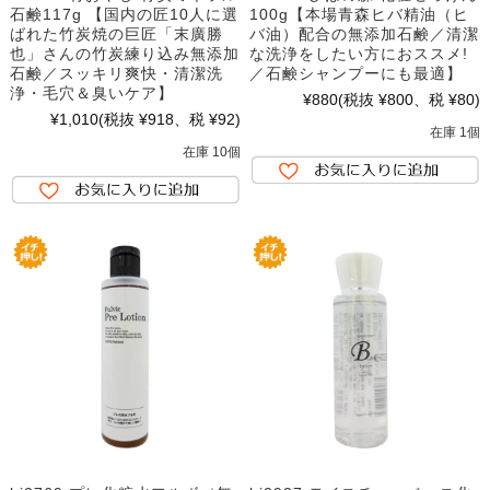
石鹸117g 【国内の匠10人に選
100g【本場青森ヒバ精油（ヒ
ばれた竹炭焼の巨匠「末廣勝
バ油）配合の無添加石鹸／清潔
也」さんの竹炭練り込み無添加
な洗浄をしたい方におススメ!
石鹸／スッキリ爽快・清潔洗
／石鹸シャンプーにも最適】
浄・毛穴＆臭いケア】
¥880
(税抜 ¥800、税 ¥80)
¥1,010
(税抜 ¥918、税 ¥92)
在庫 1個
在庫 10個