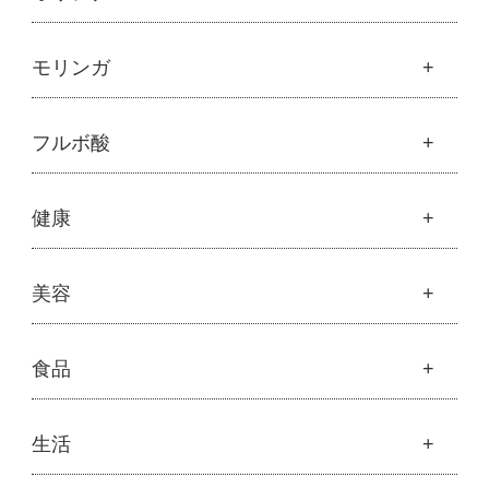
魂の商材屋オリジナル
モリンガ
├
オリジナルスキンケア
├
化粧水
モリンガ
フルボ酸
├
美容液・乳液・クリーム・オイル
├
解説 モリンガとは
├
アルピニエッセンス化粧品
├
モリンガの栄養素比較
├
紫外線・ブルーライト
フルボ酸
健康
├
発酵モリンガ
└
モリンガブライト化粧品
├
フルボ酸 太古の泉
├
モリンガブライト化粧品
├
オリジナルボディケア
└
スキンケア・ヘアケア
├
モリンガサプリメント
├
オリジナルヘアケア
健康
美容
├
スキン＆ボディケア
├
ハッピーシャンプー
├
ミネラル
├
クレンジング・石鹸
├
スカルプハーブシャンプー
├
サプリメント
├
化粧水
美容
食品
├
スマイルシャンプー
└
健康飲料
├
美容液・乳液・クリーム・オイル
├
コンデ・トリートメント
├
魂オリジナル
├
モリンガヘアケア
├
ヘアミスト・ヘアオイル
├
無添加石鹸
食品
生活
├
モリンガ全商品
└
泡ボトル・ミニ泡ボトル
├
固形石鹸
└
モリンガ ブログ
├
雑穀
├
オーガニック発酵モリンガ
├
洗顔石鹸