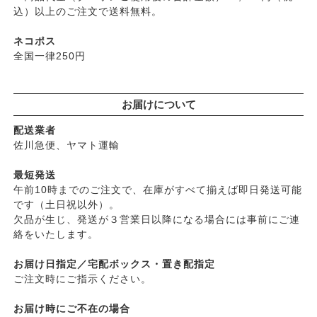
├
パルセイユ（ボンヌプランツ）
込）以上のご注文で送料無料。
├
石鹸シャンプー・リンス
├
ぺカルト
├
ヘアミスト・ヘアオイル
├
ベビーマーク（シェルミラック）
ネコポス
├
界面活性剤不使用シャンプー
├
ロゴナ
全国一律250円
├
ヘアカラー
├
グリーンハートインターナショナル
├
男性におすすめヘアケア
├
オーサワジャパン
└
ヘアケア雑貨
お届けについて
├
カンホアの塩
├
メイク
├
ビオカ
配送業者
├
クレンジンク
├
マルカワ味噌
佐川急便、ヤマト運輸
├
日焼け止め
├
ヤマヒサ
├
ファンデーション
最短発送
├
ムソー
午前10時までのご注文で、在庫がすべて揃えば即日発送可能
├
肌質・お悩み別スキンケア
├
渡部信一さんの無農薬豆
です（土日祝以外）。
├
乾燥肌・敏感
├
がんこ本舗
欠品が生じ、発送が３営業日以降になる場合には事前にご連
├
オイリー肌
├
ナチュラムーン
絡をいたします。
├
毛穴の黒ずみ・角質・開き
├
パックスナチュロン（太陽油脂）
├
シミ・くすみ
お届け日指定／宅配ボックス・置き配指定
└
竹おやじ末廣さんの竹炭ミネラル
├
エイジングケア
ご注文時にご指示ください。
└
ニキビ・吹き出物
お届け時にご不在の場合
└
お悩み・目的別ヘアケア