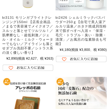
bi3131 モリンガブライトクレ
bi2426 シェルミラックバスパ
ンジング150ml 【店長企画品
ウダー250ｇ【自宅で美人湯ア
／まるで美容液でメイクオフ／
ルカリ温泉／ホタテ焼成貝殻粉
スルッと落とせてツルツル！／
末で肌すべすべ入浴＋「保湿・
肌摩擦なし・超低刺激／ジェ
毛穴・トラブル・臭い・除菌・
ル・オイル・ミルク・ウォータ
清潔」／お風呂の塩素除去も可
ーでもない／アイラインも落と
能】
せダブル洗顔不要／シトラス系
¥4,180
(税抜 ¥3,800、税 ¥380)
の淡く優しい香り】
¥2,890
(税抜 ¥2,627、税 ¥263)