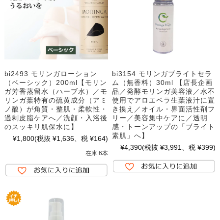
bi2493 モリンガローション
bi3154 モリンガブライトセラ
（ベーシック）200ml【モリン
ム（無香料）30ml 【店長企画
ガ芳香蒸留水（ハーブ水）／モ
品／発酵モリンガ美容液／水不
リンガ葉特有の硫黄成分（アミ
使用でアロエベラ生葉液汁に置
ノ酸）が角質・整肌・柔軟性・
き換え／オイル・界面活性剤フ
過剰皮脂ケアへ／洗顔・入浴後
リー／美容集中ケアに／透明
のスッキリ肌保水に】
感・トーンアップの「ブライト
素肌」へ】
¥1,800
(税抜 ¥1,636、税 ¥164)
¥4,390
(税抜 ¥3,991、税 ¥399)
在庫 6本