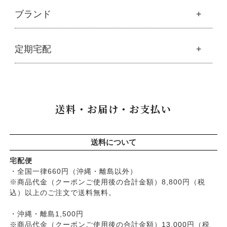
├
調味料・加工品
├
フルボ酸「太古の泉」
├
ボディソープ
生活
ブランド
├
豆・ごま・乾物・梅干し
├
生活用品
└
雑貨
├
ハミガキ
├
おせち料理
└
黒糖
├
スキンケア
├
キッチン
├
洗浄・キッチン雑貨
├
クレンジング・洗顔
ブランド一覧
定期宅配
├
洗濯
├
メーカー直送品（豆・米・塩など）
├
プレ化粧水（ふき取り）
├
アムリターラ
├
バス・トイレ
└
オーサワのお取り寄せコーナー
├
化粧水
├
アレッポの石鹸
├
ナプキン
├
醤油・味噌・油・塩
定期宅配
├
化粧水おススメセット
├
アンナトゥモール
└
虫よけ
├
酢・だし・ブイヨン
├
美容液・乳液
├
サプリメント
├
エコノワ（はぐみシリーズ）
送料・お届け・お支払い
├
マヨネーズ・ソース・甘味料
├
クリーム・オイル
├
無添加石鹸
├
かつらぎ（マグポーリン）
├
その他調味料
├
紫外線対策（UVケア）
├
スキンケア
├
京のすっぴんさん
├
玄米・穀類・粉類・シリアル
├
男性におすすめスキンケア
├
ヘアケア
├
暮らしっく村
送料について
├
麺・パスタ類
├
リップ・ハンドケア
└
オーラルケア
├
五條良品販売（五條の霧水）
├
漬物・乾物・海藻
├
入浴用
宅配便
├
コズグロ
├
加工品
・全国一律660円（沖縄・離島以外）
└
デオドラント
├
ジザニア
※商品代金（クーポンご使用後の合計金額）8,800円（税
└
コーヒー・茶類
├
ボディケア
├
ナイアード
込）以上のご注文で送料無料。
├
ヘアケア
├
ねば塾
├
無添加シャンプー
・沖縄・離島1,500円
├
ハーブ研究所（山澤清）
├
無添加コンディショナーなど
※商品代金（クーポンご使用後の合計金額）13,000円（税