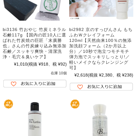
bi3136 竹おやじ 竹炭ミネラル
bi2982 京のすっぴんさん もち
石鹸117g 【国内の匠10人に選
ふわＷクレイフォーム
ばれた竹炭焼の巨匠「末廣勝
120ml【天然由来100％の無添
也」さんの竹炭練り込み無添加
加洗顔フォーム（2か月以上
石鹸／スッキリ爽快・清潔洗
分）／10秒で泡立つモチモチ
浄・毛穴＆臭いケア】
弾力泡でスッキリしっとり!／
軽いメイクならクレンジング
¥1,010
(税抜 ¥918、税 ¥92)
可】
在庫 10個
¥2,618
(税抜 ¥2,380、税 ¥238)