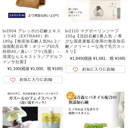
bi2004 アレッポの石鹸エキス
bi2110 マグポーリンソープ
トラ40（EXTRA40）約
105g【洗顔石鹸1番人気 ／希
180g【無添加石鹸人気No.2／
少な国産麦飯石使用の無添加石
油脂配合比率：オリーブ60月
鹸／クリーミーな泡で毛穴スッ
桂樹40／臭い・フケ(洗髪）・
キリ】
清潔ならエキストラ／アデルフ
¥1,849
(税抜 ¥1,681、税 ¥168)
ァンサ社製】
¥1,100
(税抜 ¥1,000、税 ¥100)