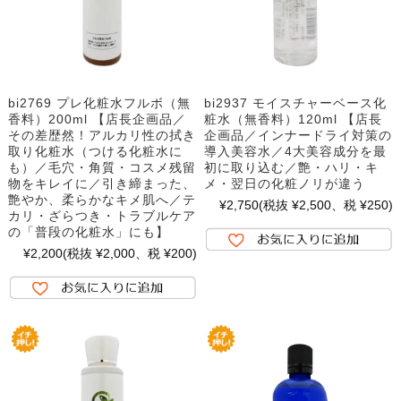
bi2769 プレ化粧水フルボ（無
bi2937 モイスチャーベース化
香料）200ml 【店長企画品／
粧水（無香料）120ml 【店長
その差歴然！アルカリ性の拭き
企画品／インナードライ対策の
取り化粧水（つける化粧水に
導入美容水／4大美容成分を最
も）／毛穴・角質・コスメ残留
初に取り込む／艶・ハリ・キ
物をキレイに／引き締まった、
メ・翌日の化粧ノリが違う
艶やか、柔らかなキメ肌へ／テ
¥2,750
(税抜 ¥2,500、税 ¥250)
カリ・ざらつき・トラブルケア
の「普段の化粧水」にも】
¥2,200
(税抜 ¥2,000、税 ¥200)