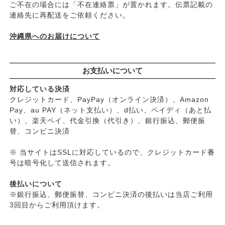
ご不在の場合には「不在連絡票」が置かれます。伝票記載の
├
頭皮のフケ・かゆみ・臭い
連絡先に再配送をご依頼ください。
├
艶・なめらか・パサつき
└
ダメージ
沖縄県へのお届けについて
お支払いについて
対応している決済
クレジットカード、PayPay（オンライン決済）、Amazon
Pay、au PAY（ネット支払い）、d払い、ペイディ（あと払
い）、楽天ペイ、代金引換（代引き）、銀行振込、郵便振
替、コンビニ決済
※ 当サイトはSSLに対応しているので、クレジットカード番
号は暗号化して送信されます。
後払いについて
※銀行振込、郵便振替、コンビニ決済の後払いは当店ご利用
3回目からご利用頂けます。