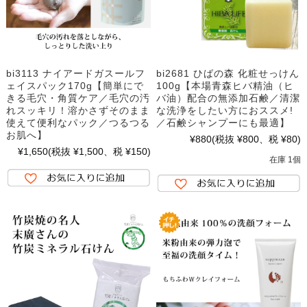
bi3113 ナイアードガスールフ
bi2681 ひばの森 化粧せっけん
ェイスパック170g【簡単にで
100g【本場青森ヒバ精油（ヒ
きる毛穴・角質ケア／毛穴の汚
バ油）配合の無添加石鹸／清潔
れスッキリ！溶かさずそのまま
な洗浄をしたい方におススメ!
使えて便利なパック／つるつる
／石鹸シャンプーにも最適】
お肌へ】
¥880
(税抜 ¥800、税 ¥80)
¥1,650
(税抜 ¥1,500、税 ¥150)
在庫 1個