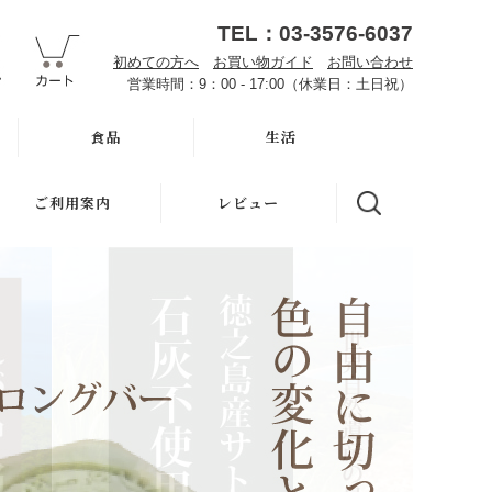
TEL：03-3576-6037
初めての方へ
お買い物ガイド
お問い合わせ
営業時間：9：00 - 17:00（休業日：土日祝）
食品
生活
オーサワお取り寄せ
ハミガキ
ご利用案内
レビュー
雑穀
キッチン
初めての方へ
調味料・加工品
洗濯
魂の商材屋とは
豆・ごま・乾物・梅干
バス・トイレ
お知らせ
おせち料理
ナプキン
お買い物ガイド
洗浄・キッチン雑貨
虫よけ
よくある質問
メーカー直送品