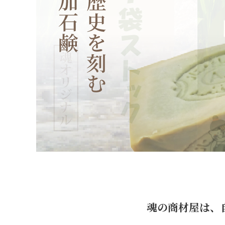
オリジナル化粧水比較
モリンガヘアケア
発酵モリンガ
お手入れ手順で選ぶ
モリンガ全商品
フルボ酸 太古の泉
季節のおススメ
モリンガ ブログ
生活用品
ロングセラー
黒糖
健康と美容アンケート
人気ランキング
インスタグラムVoice
お手入れ手順
無添加 石鹸早見表
商品動画を見る
シャンプー早見表
化粧水早見表
魂の商材屋は、