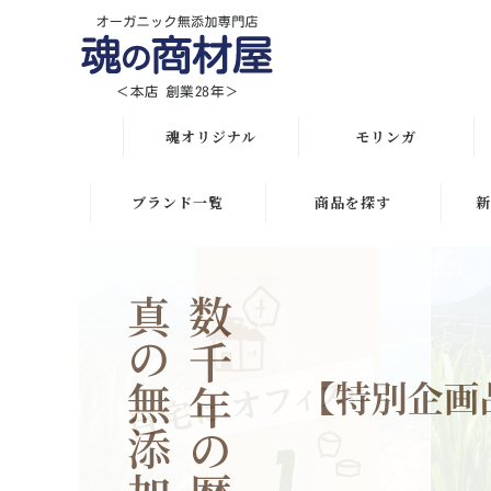
魂オリジナル
モリンガ
オリジナル全商品
解説 モリンガとは
ブランド一覧
商品を探す
新
悩み・目的で選ぶ
モリンガ栄養素比較
月間人気ランキング
初めての方におススメ
発酵モリンガ サプリ
オリジナルランキング
化粧水比較表
モリンガブライト化粧
初めての方におススメ
品
スキンケア
スキンケアお悩み解決
モリンガサプリメント
ボディケア
ヘアケアお悩み解決
スキン＆ボディケア
ヘアケア