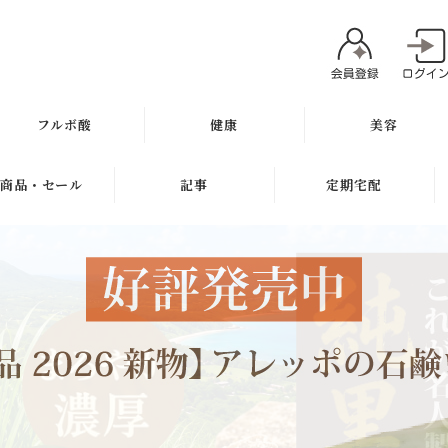
フルボ酸
健康
美容
太古の泉
ミネラル
魂オリジナル
商品・セール
記事
定期宅配
スキン＆ヘアケア
サプリメント
無添加石鹸
新商品
健康と美容ブログ
定期宅配について
健康飲料
スキンケア
ギフト
特集
サプリメント
健康の考え方
ボディケア
セール
無添加石鹸
ヘアケア
お試し商品
スキンケア
メイク
訳アリ商品
ヘアケア
肌質別スキンケア