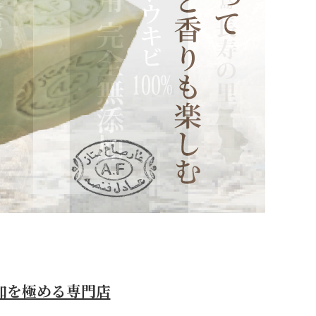
その他ご案内
会員マイページ
新規会員登録
会員ランクについて
お気に入りリスト
ID/パスワードが分か
らない
ログイン・購入時の不
具合
厳格な独自基準
加を極める専門店
メルマガ登録