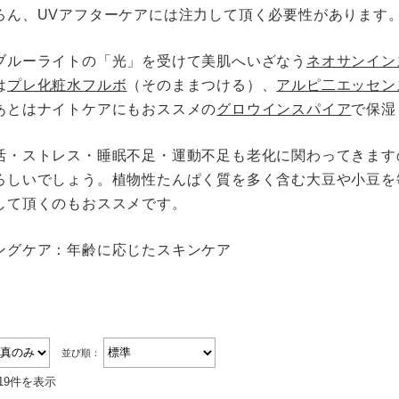
オーラルケア
ろん、UVアフターケアには注力して頂く必要性があります
お悩み別ヘアケア
ブルーライトの「光」を受けて美肌へいざなう
ネオサンイン
アンケート結果
は
プレ化粧水フルボ
（そのままつける）、
アルピ二エッセン
あとはナイトケアにもおススメの
グロウインスパイア
で保湿
スキンケアブログ
ヘアケアブログ
活・ストレス・睡眠不足・運動不足も老化に関わってきます
ろしいでしょう。植物性たんぱく質を多く含む大豆や小豆を
無添加石鹸の考え方
して頂くのもおススメです。
ングケア：年齢に応じたスキンケア
並び順：
19件を表示