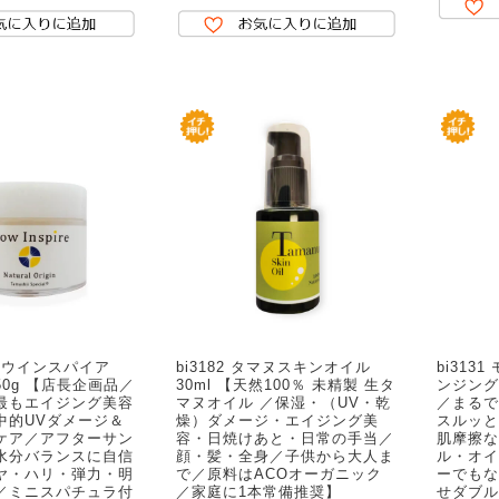
 グロウインスパイア
bi3182 タマヌスキンオイル
bi313
0g 【店長企画品／
30ml 【天然100％ 未精製 生タ
ンジング
最もエイジング美容
マヌオイル ／保湿・（UV・乾
／まるで
中的UVダメージ＆
燥）ダメージ・エイジング美
スルッと
ケア／アフターサン
容・日焼けあと・日常の手当／
肌摩擦な
水分バランスに自信
顔・髪・全身／子供から大人ま
ル・オイ
ヤ・ハリ・弾力・明
で／原料はACOオーガニック
ーでもな
／ミニスパチュラ付
／家庭に1本常備推奨】
せダブル