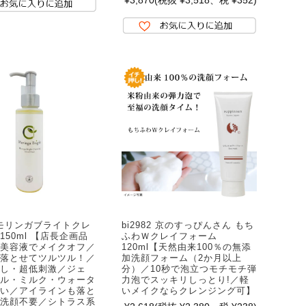
¥3,870
(税抜 ¥3,518、税 ¥352)
1 モリンガブライトクレ
bi2982 京のすっぴんさん もち
150ml 【店長企画品
ふわＷクレイフォーム
美容液でメイクオフ／
120ml【天然由来100％の無添
落とせてツルツル！／
加洗顔フォーム（2か月以上
し・超低刺激／ジェ
分）／10秒で泡立つモチモチ弾
ル・ミルク・ウォータ
力泡でスッキリしっとり!／軽
い／アイラインも落と
いメイクならクレンジング可】
洗顔不要／シトラス系