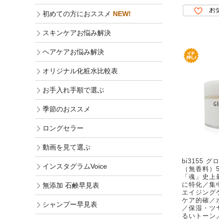
初めての方におススメ
NEW!
スキンケアお悩み解決
ヘアケアお悩み解決
オリジナル化粧水比較表
お手入れ手順で選ぶ
季節のおススメ
ロングセラー
動画を見て選ぶ
bi3155
インスタグラムVoice
（無香料）5
「魂」史上
に特化／集
無添加 石鹸早見表
エイジング
ケア的確／
シャンプー早見表
／保湿・ツ
るいトーン