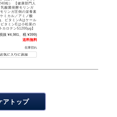
（240粒） 【健康部門人
1／乳酸菌発酵モリンガ
モリンガ圧倒の栄養素
ケミカル／アミノ酸
0mg、ビタミンAはケール
、ビタミンEは小松菜の
β-カロテン51200μg】
(税抜 ¥4,981、税 ¥399)
送料無料
在庫切れ
ケアトップ