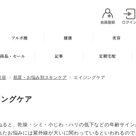
フルボ酸
健康
美容
太古の泉
ミネラル
魂オリジナル
商品・セール
記事
定期宅配
スキン＆ヘアケア
サプリメント
無添加石鹸
新商品
健康と美容ブログ
定期宅配について
美容
肌質・お悩み別スキンケア
エイジングケア
健康飲料
スキンケア
ギフト
特集
サプリメント
健康の考え方
ボディケア
ジングケア
セール
無添加石鹸
ヘアケア
お試し商品
スキンケア
メイク
ねると、乾燥・シミ・小じわ・ハリの低下などの年齢サイン
訳アリ商品
ヘアケア
れたお悩みには紫外線が大いに関わっているといわれるので
肌質別スキンケア