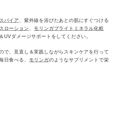
その他ご案内
。
会員マイページ
スパイア
、紫外線を浴びたあとの肌にすぐつける
スローション
新規会員登録
、
モリンガブライトミネラル化粧
＆UVダメージサポートをしてください。
会員ランクについて
ので、見直し＆実践しながらスキンケアを行って
お気に入りリスト
毎日食べる、
モリンガ
のようなサプリメントで栄
ID/パスワードが分か
らない
ログイン・購入時の不
具合
厳格な独自基準
メルマガ登録