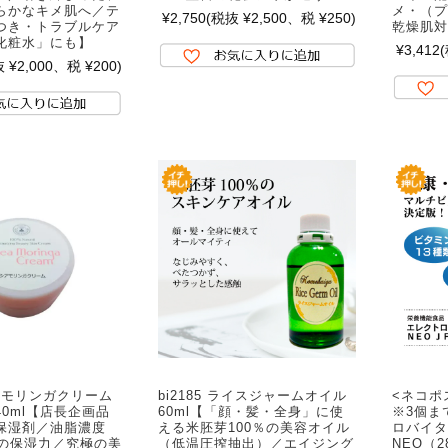
らかなキメ肌へ／テ
メ・（プ
¥2,750
(税抜 ¥2,500、税 ¥250)
つき・トラブルケア
乾燥肌対
化粧水」にも】
¥3,412
 ¥2,000、税 ¥200)
 シアモリンガクリーム
bi2185 ライスジャームオイル
<ネコポ
0ml【店長企画品
60ml【「顔・髪・全身」に使
※3個まで
保湿剤／油脂濃度
える米胚芽100％の美容オイル
ロバイタ
群の保湿力／究極の美
（低温圧搾抽出）／エイジング
NEO（2