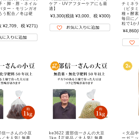
手・脚・唇・ネイル
ケア・UVアフターケアにも最
チミネラ
バター・モリンガオ
適】
（ビタミ
ろう配合／冬は硬
種＋酵素
¥3,300
(税抜 ¥3,000、税 ¥300)
毎日に／
粒で1か
 ¥2,709、税 ¥271)
¥4,860
 渡部信一さんの小豆
ke3622 渡部信一さんの大豆
＜欠品中/
品／大人気! 無農
1kg【正規品／大人気! 無農
ーガニッ