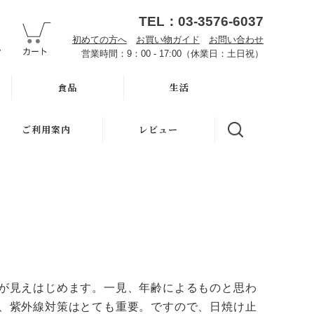
TEL：03-3576-6037
初めての方へ
お買い物ガイド
お問い合わせ
営業時間：9：00 - 17:00（休業日：土日祝）
食品
生活
オーサワお取り寄せ
ハミガキ
ご利用案内
レビュー
雑穀
キッチン
初めての方へ
調味料・加工品
洗濯
魂の商材屋とは
豆・ごま・乾物・梅干
バス・トイレ
お知らせ
おせち料理
ナプキン
お買い物ガイド
洗浄・キッチン雑貨
虫よけ
が見えはじめます。一見、年齢によるものと思わ
よくある質問
、紫外線対策はとても重要。ですので、日焼け止
メーカー直送品