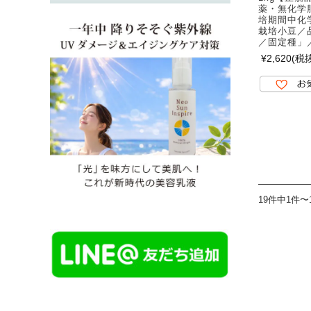
薬・無化学
培期間中化
栽培小豆／
／固定種」
¥2,620
(税抜
19件中1件〜