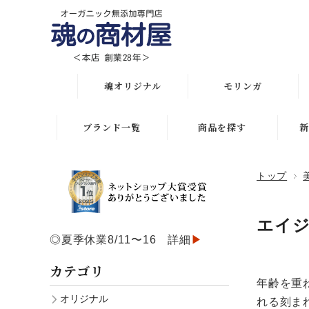
魂オリジナル
モリンガ
オリジナル全商品
解説 モリンガとは
ブランド一覧
商品を探す
新
悩み・目的で選ぶ
モリンガ栄養素比較
月間人気ランキング
トップ
初めての方におススメ
発酵モリンガ サプリ
オリジナルランキング
化粧水比較表
モリンガブライト化粧
エイ
初めての方におススメ
品
◎夏季休業8/11〜16 詳細
▶
スキンケア
スキンケアお悩み解決
モリンガサプリメント
カテゴリ
ボディケア
年齢を重
ヘアケアお悩み解決
スキン＆ボディケア
オリジナル
れる刻ま
ヘアケア