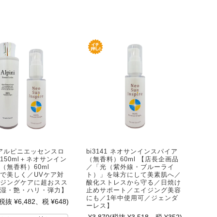
8 アルピニエッセンスロ
bi3141 ネオサンインスパイア
150ml＋ネオサンイン
（無香料）60ml 【店長企画品
（無香料）60ml
／「光（紫外線・ブルーライ
で美しく／UVケア対
ト）」を味方にして美素肌へ／
ジングケアに超おスス
酸化ストレスから守る／日焼け
湿・艶・ハリ・弾力】
止めサポート／エイジング美容
にも／1年中使用可／ジェンダ
(税抜 ¥6,482、税 ¥648)
ーレス】