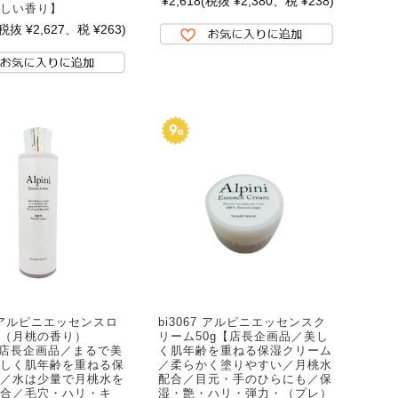
¥2,618
(税抜 ¥2,380、税 ¥238)
しい香り】
(税抜 ¥2,627、税 ¥263)
7 アルピニエッセンスロ
bi3067 アルピニエッセンスク
（月桃の香り）
リーム50g【店長企画品／美し
l【店長企画品／まるで美
く肌年齢を重ねる保湿クリーム
しく肌年齢を重ねる保
／柔らかく塗りやすい／月桃水
／水は少量で月桃水を
配合／目元・手のひらにも／保
合／毛穴・ハリ・キ
湿・艶・ハリ・弾力・（プレ）