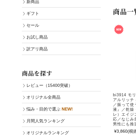
新商品
商品一
ギフト
セール
お試し商品
訳アリ商品
商品を探す
レビュー（15400突破）
bi3914
オリジナル全商品
アルリッチ 
／振って使
悩み・目的で選ぶ
NEW!
液』／乾燥
レ）エイジ
応／なじみ
月間人気ランキング
男性にも推
¥3,860
(税抜
オリジナルランキング