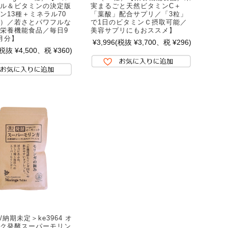
ル＆ビタミンの決定版
実まるごと天然ビタミンC＋
ン13種＋ミネラル70
「葉酸」配合サプリ／「3粒」
）／若さとパワフルな
で1日のビタミンＣ摂取可能／
栄養機能食品／毎日9
美容サプリにもおススメ】
月分】
¥3,996
(税抜 ¥3,700、税 ¥296)
(税抜 ¥4,500、税 ¥360)
納期未定＞ke3964 オ
ク発酵スーパーモリン