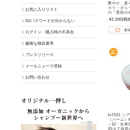
艶やか、柔
カリ・ざら
お気に入りリスト
の「普段の
¥2,200
(税抜
ID/パスワードが分からない
ログイン・購入時の不具合
厳格な独自基準
プレスリリース
メールニュース登録
お問い合わせ
オリジナル一押し
bi2591
（バーム）4
／顔・全身
95％で抜