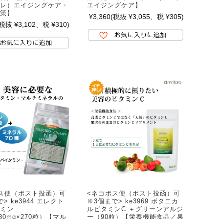
レ）エイジングケア・
エイジングケア】
策】
¥3,360
(税抜 ¥3,055、税 ¥305)
(税抜 ¥3,102、税 ¥310)
ス便（ポスト投函）可
<ネコポス便（ポスト投函）可
> ke3944 エレクト
※3個まで> ke3969 ボタニカ
ミン
ルビタミンC ＋グリーンアルジ
80mg×270粒）【マル
ー（90粒）【栄養機能食品／果