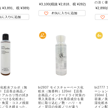
の淡く優
¥3,100
(税抜 ¥2,818、税 ¥282)
 ¥3,891、税 ¥389)
¥2,890
 プレ化粧水フルボ（無
bi2937 モイスチャーベース化
bi277
ml 【店長企画品／
粧水（無香料）120ml 【店長
ーション
！アルカリ性の拭き
企画品／インナードライ対策の
150m
（つける化粧水に
導入美容水／4大美容成分を最
容液／美
・角質・コスメ残留
初に取り込む／艶・ハリ・キ
湿化粧水
に／引き締まった、
メ・翌日の化粧ノリが違う
メイン配