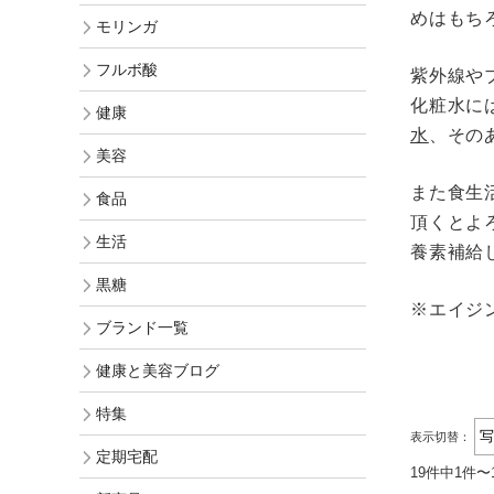
オリジナル化粧水比較
モリンガヘアケア
めはもち
モリンガ
発酵モリンガ
お手入れ手順で選ぶ
モリンガ全商品
フルボ酸
紫外線や
フルボ酸 太古の泉
季節のおススメ
化粧水に
モリンガ ブログ
健康
水
、その
生活用品
ロングセラー
美容
黒糖
また食生
食品
健康と美容アンケート
頂くとよ
人気ランキング
生活
インスタグラムVoice
養素補給
お手入れ手順
黒糖
無添加 石鹸早見表
※エイジ
ブランド一覧
商品動画を見る
シャンプー早見表
健康と美容ブログ
化粧水早見表
特集
表示切替：
定期宅配
19件中1件〜