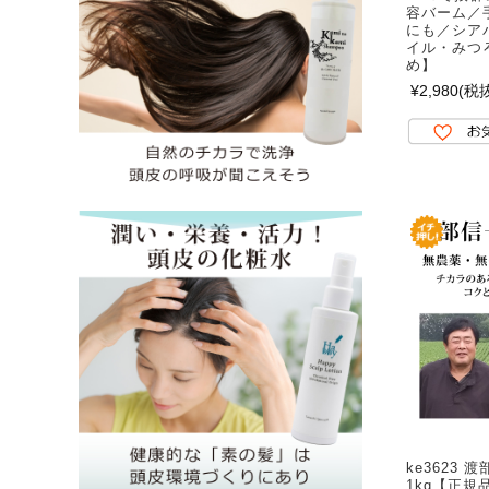
容バーム／
にも／シア
イル・みつ
め】
¥2,980
(税抜
ke3623
1kg【正規