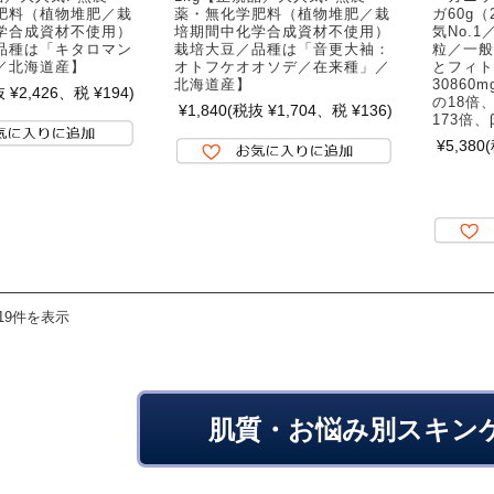
肥料（植物堆肥／栽
薬・無化学肥料（植物堆肥／栽
ガ60g
学合成資材不使用）
培期間中化学合成資材不使用）
気No.
品種は「キタロマン
栽培大豆／品種は「音更大袖：
粒／一般
／北海道産】
オトフケオオソデ／在来種」／
とフィト
北海道産】
3086
 ¥2,426、税 ¥194)
の18倍
¥1,840
(税抜 ¥1,704、税 ¥136)
173倍、
¥5,380
19件を表示
肌質・お悩み別スキン