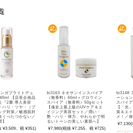
覧
 モリンガブライトデュ
bi3163 ネオサンインスパイア
bi314
40ml 【店長企画品
（無香料）60ml＋グロウイン
ーション
う『2層 導入美容
スパイア（無香料）50gセット
スパイア
・ハリ・ツヤ・（プ
【魂史上最上級のUVケア＆エ
【「光」
ング対策／敏感肌対
イジング美容セット／潤い・
策＆エイ
良くべたつかない／
艶・ハリ・弾力、やわらかで明
メ！／保
奨】
るいトーンの美しい素肌へ】
¥7,130
 ¥3,509、税 ¥351)
¥7,980
(税抜 ¥7,255、税 ¥725)