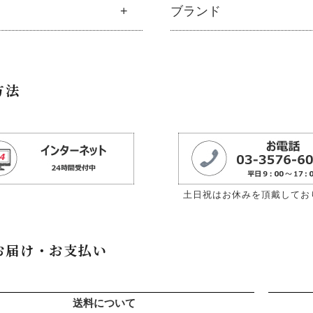
美容
ブランド
容液・乳液・クリーム・オイル
├
発酵モリンガ
ル
├
魂オリジナル
ルピニエッセンス化粧品
├
モリンガブライト化粧品
メント
├
無添加石鹸
外線・ブルーライト
├
モリンガサプリメント
ブランド一覧
料
├
固形石鹸
リンガブライト化粧品
├
スキン＆ボディケア
キ
├
アムリターラ
├
洗顔石鹸
方法
ナルボディケア
├
クレンジング・石鹸
ン
├
アレッポの石鹸
├
ボディソープ
ナルヘアケア
├
化粧水
├
アンナトゥモール
└
雑貨
ッピーシャンプー
├
美容液・乳液・クリーム・
トイレ
├
エコノワ（はぐみシリーズ）
├
スキンケア
カルプハーブシャンプー
├
モリンガヘアケア
ン
├
かつらぎ（マグポーリン）
├
クレンジング・洗顔
マイルシャンプー
├
モリンガ全商品
├
京のすっぴんさん
├
プレ化粧水（ふき取り）
ンデ・トリートメント
└
モリンガ ブログ
├
暮らしっく村
├
化粧水
アミスト・ヘアオイル
土日祝はお休みを頂戴してお
├
五條良品販売（五條の霧水）
├
化粧水おススメセット
ボトル・ミニ泡ボトル
├
コズグロ
├
美容液・乳液
ニック発酵モリンガ
├
ジザニア
├
クリーム・オイル
酸「太古の泉」
お届け・お支払い
├
ナイアード
├
紫外線対策（UVケア）
品
├
ねば塾
├
男性におすすめスキンケア
├
ハーブ研究所（山澤清）
├
リップ・ハンドケア
送料について
├
パルセイユ（ボンヌプランツ
├
入浴用