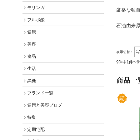
オリジナル化粧水比較
モリンガヘアケア
モリンガ
厳格な独
発酵モリンガ
お手入れ手順で選ぶ
モリンガ全商品
フルボ酸
フルボ酸 太古の泉
石油由来
季節のおススメ
モリンガ ブログ
健康
生活用品
ロングセラー
美容
黒糖
表示切替：
食品
健康と美容アンケート
9件中1件〜
人気ランキング
生活
インスタグラムVoice
商品一
お手入れ手順
黒糖
無添加 石鹸早見表
ブランド一覧
商品動画を見る
シャンプー早見表
健康と美容ブログ
化粧水早見表
特集
定期宅配