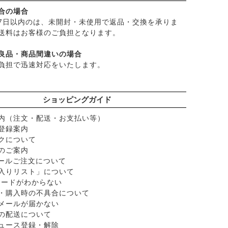
合の場合
ク）
7日以内のは、未開封・未使用で返品・交換を承りま
送料はお客様のご負担となります。
ショナル
良品・商品間違いの場合
ど
負担で迅速対応をいたします。
ー
ショッピングガイド
内（注文・配送・お支払い等）
登録案内
クについて
のご案内
メールご注文について
入りリスト」について
脂）
スワードがわからない
ラル
・購入時の不具合について
メールが届かない
の配送について
ュース登録・解除