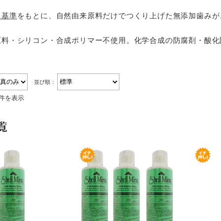
オーラルケア
自基準
をもとに、自然由来原料だけでつくり上げた無添加歯みが
お悩み別ヘアケア
アンケート結果
原料・シリコン・合成ポリマー不使用。化学合成の防腐剤・酸化
スキンケアブログ
ヘアケアブログ
並び順：
9件を表示
無添加石鹸の考え方
覧