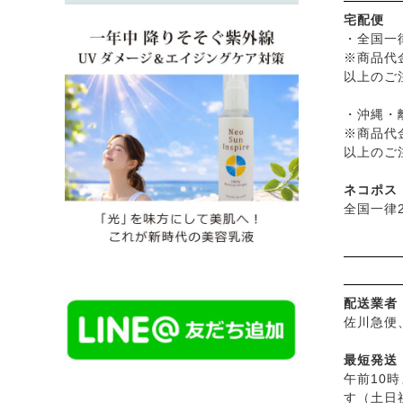
宅配便
・全国一
※商品代
以上のご
・沖縄・離
※商品代
以上のご
ネコポス
全国一律2
配送業者
佐川急便
最短発送
午前10
す（土日