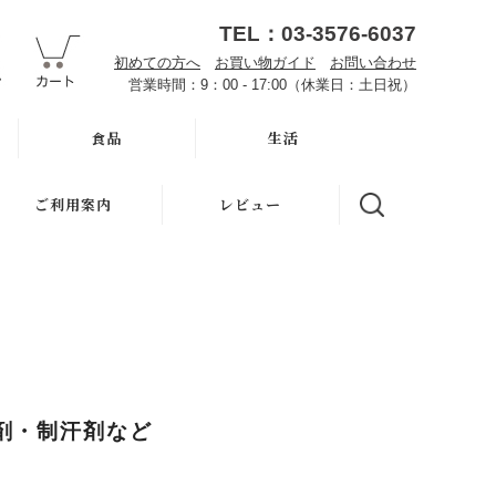
TEL：03-3576-6037
初めての方へ
お買い物ガイド
お問い合わせ
営業時間：9：00 - 17:00（休業日：土日祝）
食品
生活
オーサワお取り寄せ
ハミガキ
ご利用案内
レビュー
雑穀
キッチン
初めての方へ
調味料・加工品
洗濯
魂の商材屋とは
豆・ごま・乾物・梅干
バス・トイレ
お知らせ
おせち料理
ナプキン
お買い物ガイド
剤・制汗剤など
洗浄・キッチン雑貨
虫よけ
よくある質問
メーカー直送品