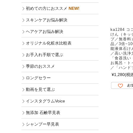
初めての方におススメ
NEW!
スキンケアお悩み解決
ka1284
ヘアケアお悩み解決
けん（キッ
プ／無香料）
オリジナル化粧水比較表
品／3倍−1
能液体石け
／高い洗浄
お手入れ手順で選ぶ
「食器洗い
お風呂・ト
季節のおススメ
／「ハンド
¥1,280
(税抜
ロングセラー
動画を見て選ぶ
インスタグラムVoice
無添加 石鹸早見表
シャンプー早見表