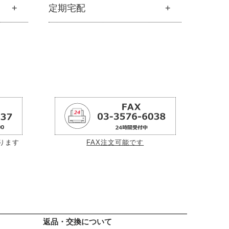
食品
定期宅配
├
雑穀
├
調味料・加工品
定期宅配
├
豆・ごま・乾物・梅干し
├
サプリメント
├
おせち料理
├
無添加石鹸
├
洗浄・キッチン雑貨
├
スキンケア
├
メーカー直送品（豆・米・塩など）
オイル
├
ヘアケア
└
オーサワのお取り寄せコーナー
└
オーラルケア
├
醤油・味噌・油・塩
├
酢・だし・ブイヨン
├
マヨネーズ・ソース・甘味料
ります
FAX注文可能です
├
その他調味料
├
玄米・穀類・粉類・シリアル
├
麺・パスタ類
├
漬物・乾物・海藻
├
加工品
└
コーヒー・茶類
返品・交換について
）