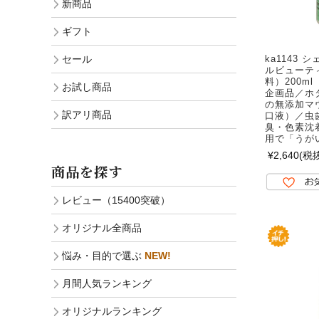
新商品
ギフト
ka1143
セール
ルビューテ
料）200m
お試し商品
企画品／ホ
の無添加マ
訳アリ商品
口液）／虫
臭・色素沈
用で「うが
¥2,640
(税抜
商品を探す
レビュー（15400突破）
オリジナル全商品
悩み・目的で選ぶ
NEW!
月間人気ランキング
オリジナルランキング