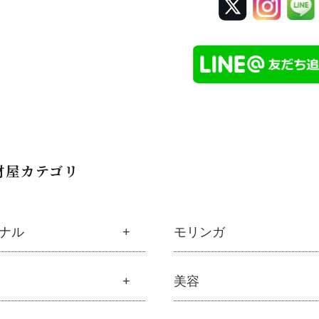
材屋カテゴリ
ナル
モリンガ
材屋オリジナル
モリンガ
美容
ナルスキンケア
├
解説 モリンガとは
粧水
├
モリンガの栄養素比較