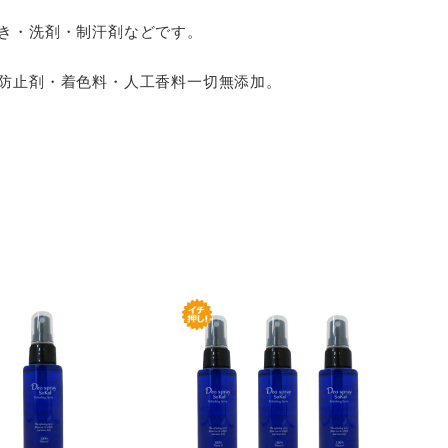
その他ご案内
き・洗剤・制汗剤などです。
会員マイページ
防止剤・着色料・人工香料一切無添加。
新規会員登録
会員ランクについて
お気に入りリスト
ID/パスワードが分か
らない
ログイン・購入時の不
具合
厳格な独自基準
メルマガ登録