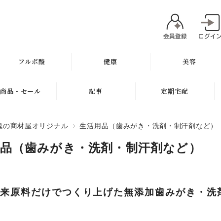
フルボ酸
健康
美容
太古の泉
ミネラル
魂オリジナル
商品・セール
記事
定期宅配
スキン＆ヘアケア
サプリメント
無添加石鹸
新商品
健康と美容ブログ
定期宅配について
魂の商材屋オリジナル
生活用品（歯みがき・洗剤・制汗剤など）
健康飲料
スキンケア
ギフト
特集
サプリメント
用品（歯みがき・洗剤・制汗剤など）
健康の考え方
ボディケア
セール
無添加石鹸
ヘアケア
お試し商品
スキンケア
由来原料だけでつくり上げた無添加歯みがき・洗
メイク
訳アリ商品
ヘアケア
肌質別スキンケア