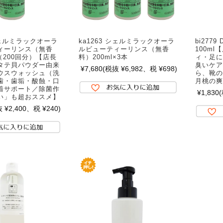
 シェルミラックオーラ
ka1263 シェルミラックオーラ
bi277
ィーリンス（無香
ルビューティーリンス（無香
100m
l（200回分）【店長
料）200ml×3本
ィ・足に
タテ貝パウダー由来
臭いケア
¥7,680
(税抜 ¥6,982、税 ¥698)
ウスウォッシュ（洗
ら、靴の
歯・歯垢・酸蝕・口
月桃の爽
着サポート／除菌作
¥1,830
い」も超おススメ】
 ¥2,400、税 ¥240)