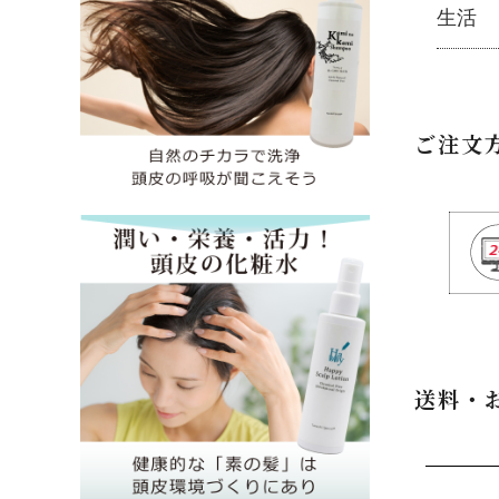
健康
生活
├
美
├
ミネラ
├
ア
├
サプリ
├
紫
生活
└
健康飲
└
モ
├
ハミガ
ご注文
├
オリジ
├
キッチ
├
オリジ
├
洗濯
├
ハ
├
バス・
├
ス
├
ナプキ
├
ス
└
虫よけ
├
コ
├
ヘ
└
泡
├
オーガ
├
フルボ
送料・
├
生活用
└
黒糖