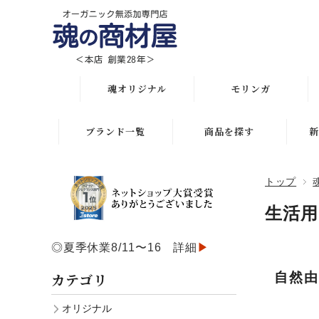
魂オリジナル
モリンガ
オリジナル全商品
解説 モリンガとは
ブランド一覧
商品を探す
新
悩み・目的で選ぶ
モリンガ栄養素比較
月間人気ランキング
トップ
初めての方におススメ
発酵モリンガ サプリ
オリジナルランキング
生活
化粧水比較表
モリンガブライト化粧
初めての方におススメ
品
◎夏季休業8/11〜16 詳細
▶
スキンケア
スキンケアお悩み解決
モリンガサプリメント
カテゴリ
自然
ボディケア
ヘアケアお悩み解決
スキン＆ボディケア
オリジナル
ヘアケア