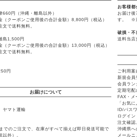
├
ぺカルト
└
デオドラント
お客様都
├
ベビーマーク（シェルミラッ
律660円（沖縄・離島以外）
お届け後
├
ボディケア
├
ロゴナ
金（クーポンご使用後の合計金額）8,800円（税込）
す。 ※
├
ヘアケア
注文で送料無料。
├
グリーンハートインターナ
├
無添加シャンプー
破損・不
├
オーサワジャパン
├
無添加コンディショナーな
島1,500円
送料当店
├
カンホアの塩
├
石鹸シャンプー・リンス
金（クーポンご使用後の合計金額）13,000円（税込）
├
ビオカ
注文で送料無料。
├
ヘアミスト・ヘアオイル
├
マルカワ味噌
├
界面活性剤不使用シャンプ
├
ヤマヒサ
├
ヘアカラー
50円
ご利用案
├
ムソー
├
男性におすすめヘアケア
新規会員
├
渡部信一さんの無農薬豆
└
ヘアケア雑貨
会員ラン
├
がんこ本舗
├
メイク
定期宅配
お届けについて
├
ナチュラムーン
FAX・
├
クレンジンク
「お気に
├
パックスナチュロン（太陽油
├
日焼け止め
、ヤマト運輸
ID/パ
└
竹おやじ末廣さんの竹炭ミネ
├
ファンデーション
ログイン
├
肌質・お悩み別スキンケア
注文確認
├
乾燥肌・敏感
時までのご注文で、在庫がすべて揃えば即日発送可能で
沖縄県へ
祝以外）。
メールニ
├
オイリー肌