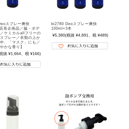
9 Deoスプレー爽快
bi2780 Deoスプレー爽快
l【店長企画品／脇・ボデ
100ml×3本
／ケミカルallフリーの
¥5,380
(税抜 ¥4,891、税 ¥489)
スプレー／衣類の上か
中、「マスク」にも／
やかな香り】
(税抜 ¥1,664、税 ¥166)