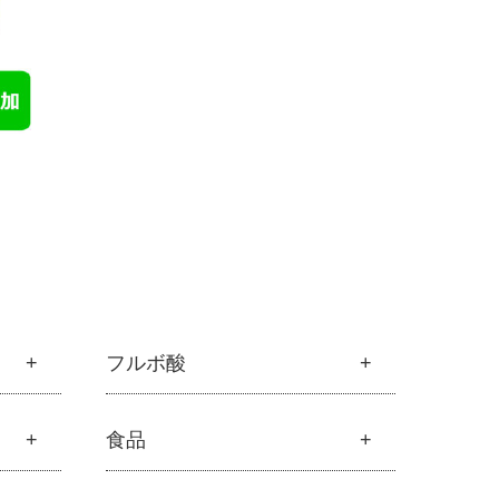
フルボ酸
フルボ酸
食品
├
フルボ酸 太古の泉
└
スキンケア・ヘアケア