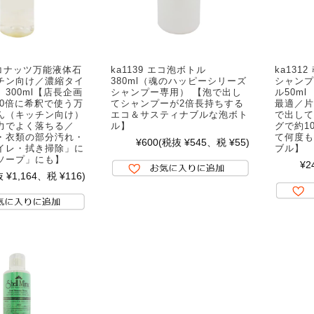
 ココナッツ万能液体石
ka1139 エコ泡ボトル
ka13
チン向け／濃縮タイ
380ml（魂のハッピーシリーズ
シャンプ
300ml【店長企画
シャンプー専用） 【泡で出し
ル50m
00倍に希釈で使う万
てシャンプーが2倍長持ちする
最適／片
ん（キッチン向け）
エコ＆サスティナブルな泡ボト
で出して
力でよく落ちる／
ル】
グで約1
・衣類の部分汚れ・
て何度も
¥600
(税抜 ¥545、税 ¥55)
イレ・拭き掃除」に
ブル】
ソープ」にも】
¥2
 ¥1,164、税 ¥116)