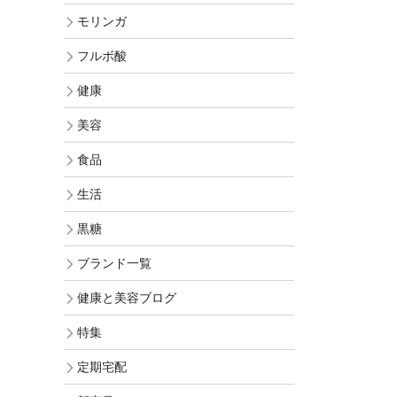
オリジナル化粧水比較
モリンガヘアケア
モリンガ
発酵モリンガ
お手入れ手順で選ぶ
モリンガ全商品
フルボ酸
フルボ酸 太古の泉
季節のおススメ
モリンガ ブログ
健康
生活用品
ロングセラー
美容
黒糖
食品
健康と美容アンケート
人気ランキング
生活
インスタグラムVoice
お手入れ手順
黒糖
無添加 石鹸早見表
ブランド一覧
商品動画を見る
シャンプー早見表
健康と美容ブログ
化粧水早見表
特集
定期宅配