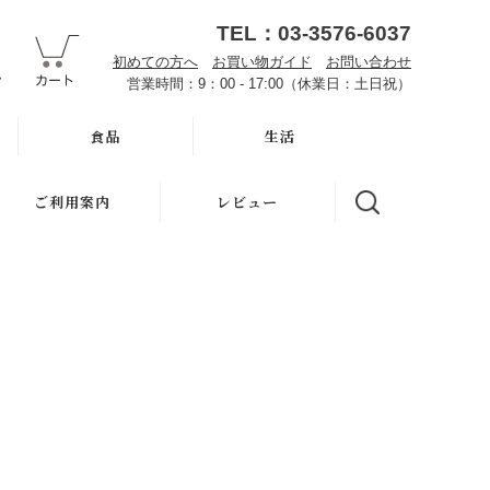
TEL：03-3576-6037
初めての方へ
お買い物ガイド
お問い合わせ
営業時間：9：00 - 17:00（休業日：土日祝）
食品
生活
オーサワお取り寄せ
ハミガキ
ご利用案内
レビュー
雑穀
キッチン
初めての方へ
調味料・加工品
洗濯
魂の商材屋とは
豆・ごま・乾物・梅干
バス・トイレ
お知らせ
おせち料理
ナプキン
お買い物ガイド
洗浄・キッチン雑貨
虫よけ
よくある質問
メーカー直送品