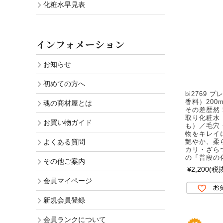
化粧水早見表
インフォメーション
お知らせ
初めての方へ
bi2769
香料）200
魂の商材屋とは
その差歴然
取り化粧水
お買い物ガイド
も）／毛穴
物をキレイ
艶やか、柔
よくある質問
カリ・ざら
の「普段の
その他ご案内
¥2,200
(税抜
会員マイページ
新規会員登録
会員ランクについて