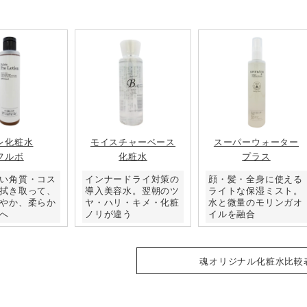
レ化粧水
モイスチャーベース
スーパーウォーター
フルボ
化粧水
プラス
い角質・コス
インナードライ対策の
顔・髪・全身に使える
拭き取って、
導入美容水。翌朝のツ
ライトな保湿ミスト。
やか、柔らか
ヤ・ハリ・キメ・化粧
水と微量のモリンガオ
へ
ノリが違う
イルを融合
魂オリジナル化粧水比較