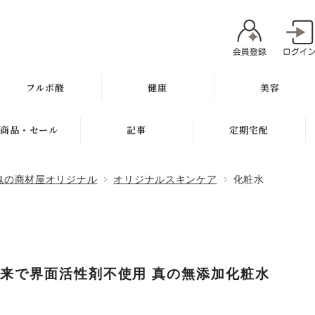
フルボ酸
健康
美容
太古の泉
ミネラル
魂オリジナル
商品・セール
記事
定期宅配
スキン＆ヘアケア
サプリメント
無添加石鹸
新商品
健康と美容ブログ
定期宅配について
魂の商材屋オリジナル
オリジナルスキンケア
化粧水
健康飲料
スキンケア
ギフト
特集
サプリメント
健康の考え方
ボディケア
セール
無添加石鹸
ヘアケア
お試し商品
スキンケア
来で界面活性剤不使用 真の無添加化粧水
メイク
訳アリ商品
ヘアケア
肌質別スキンケア