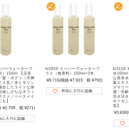
 スーパーウォータープ
bi2829 スーパーウォータープ
bi312
）150ml 【店長
ラス（無香料）150ml×3本
水100
・髪・ボディ（手脚
な美容水
¥8,715
(税抜 ¥7,923、税 ¥792)
て人気／水とモリン
葉エキス
融合したライトな保
ズマリー
乾燥しがちなオフィ
感・年齢
ススメ／ベースメイ
活き活き
にも】
オーガニ
造】
 ¥2,709、税 ¥271)
¥3,630