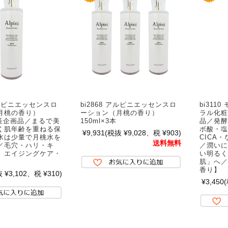
 アルピニエッセンスロ
bi2868 アルピニエッセンスロ
bi311
月桃の香り）
ーション（月桃の香り）
ラル化粧
店長企画品／まるで美
150ml×3本
品／発酵
く肌年齢を重ねる保
ボ酸・塩
¥9,931
(税抜 ¥9,028、税 ¥903)
水は少量で月桃水を
CICA
送料無料
／毛穴・ハリ・キ
／潤いに
）エイジングケア・
い明るく
】
肌」へ／
香り】
 ¥3,102、税 ¥310)
¥3,450