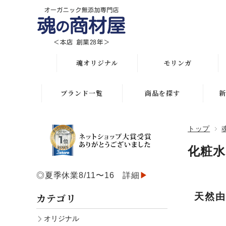
魂オリジナル
モリンガ
オリジナル全商品
解説 モリンガとは
ブランド一覧
商品を探す
新
悩み・目的で選ぶ
モリンガ栄養素比較
月間人気ランキング
トップ
初めての方におススメ
発酵モリンガ サプリ
オリジナルランキング
化粧水
化粧水比較表
モリンガブライト化粧
初めての方におススメ
品
◎夏季休業8/11〜16 詳細
▶
スキンケア
スキンケアお悩み解決
モリンガサプリメント
カテゴリ
天然由
ボディケア
ヘアケアお悩み解決
スキン＆ボディケア
オリジナル
ヘアケア