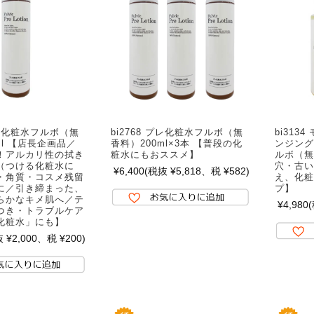
 プレ化粧水フルボ（無
bi2768 プレ化粧水フルボ（無
bi313
ml 【店長企画品／
香料）200ml×3本 【普段の化
ンジング
！アルカリ性の拭き
粧水にもおススメ】
ルボ（無
（つける化粧水に
穴・古い
¥6,400
(税抜 ¥5,818、税 ¥582)
・角質・コスメ残留
え、化粧
に／引き締まった、
プ】
らかなキメ肌へ／テ
¥4,980
つき・トラブルケア
化粧水」にも】
 ¥2,000、税 ¥200)