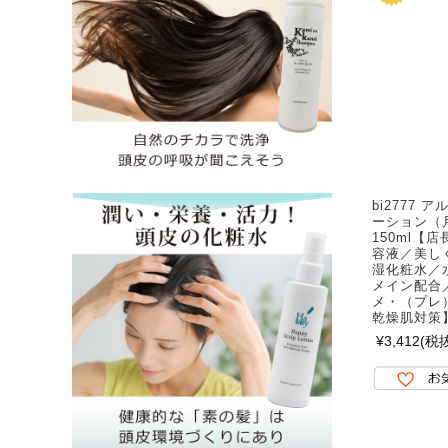
bi2777
ーション（
150ml【
容液／美し
湿化粧水／
メイン配合
メ・（プレ
乾燥肌対策
¥3,412
(税抜