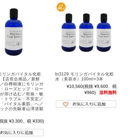
8 モリンガバイタル化粧
bi3129 モリンガバイタル化粧
ml 【店長企画品／新鮮
水（美容水）100ml×3本
／白樺樹液にモリンガ
¥10,560
(税抜 ¥9,600、税
・ローズヒップ・ロー
¥960)
送料無料
が溶け込む／乾燥・敏
・トラブル・不安定／
「バイタル素肌」へ／
ックの先駆者山澤清製
(税抜 ¥3,300、税 ¥330)