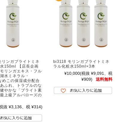
0 モリンガブライトミネ
bi3118 モリンガブライトミネ
水150ml 【店長企画
ラル化粧水150ml×3本
モリンガエキス・フル
¥10,000
(税抜 ¥9,091、税
湖水ミネラル・
¥909)
送料無料
・なめこの保湿成分配合
あふれ、トラブルのな
健やかな「ブライト素
最上級アルバローズの
(税抜 ¥3,136、税 ¥314)