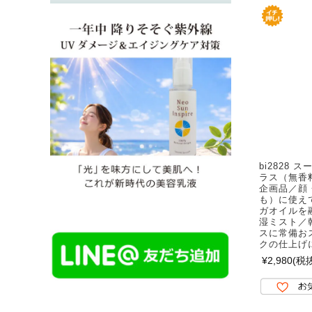
bi2828
ラス（無香料
企画品／顔
も）に使え
ガオイルを
湿ミスト／
スに常備お
クの仕上げ
¥2,980
(税抜