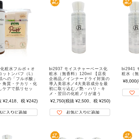
 プレ化粧水フルボ＋オ
bi2937 モイスチャーベース化
bi294
コットンパフ（L）
粧水（無香料）120ml 【店長
粧水（無
美肌への「フルボ酸」
企画品／インナードライ対策の
¥8,000
・角質・テカリ・化
導入美容水／4大美容成分を最
しケアで肌リセッ
初に取り込む／艶・ハリ・キ
メ・翌日の化粧ノリが違う
 ¥2,418、税 ¥242)
¥2,750
(税抜 ¥2,500、税 ¥250)