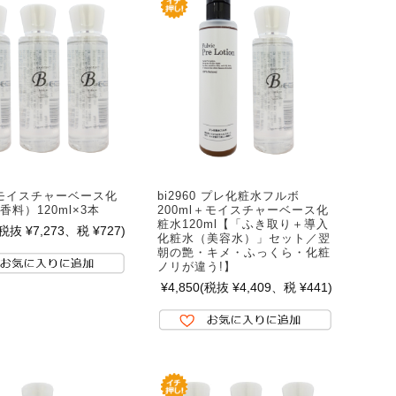
1 モイスチャーベース化
bi2960 プレ化粧水フルボ
香料）120ml×3本
200ml＋モイスチャーベース化
粧水120ml【「ふき取り＋導入
(税抜 ¥7,273、税 ¥727)
化粧水（美容水）」セット／翌
朝の艶・キメ・ふっくら・化粧
ノリが違う!】
¥4,850
(税抜 ¥4,409、税 ¥441)