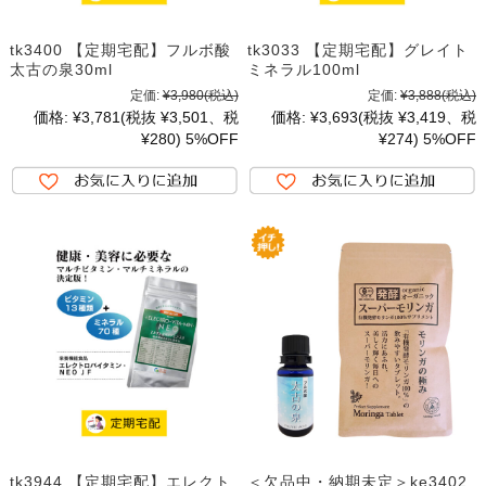
tk3400 【定期宅配】フルボ酸
tk3033 【定期宅配】グレイト
太古の泉30ml
ミネラル100ml
定価:
¥3,980
(税込)
定価:
¥3,888
(税込)
価格:
¥3,781
(税抜 ¥3,501、税
価格:
¥3,693
(税抜 ¥3,419、税
¥280)
5%OFF
¥274)
5%OFF
tk3944 【定期宅配】エレクト
＜欠品中・納期未定＞ke3402