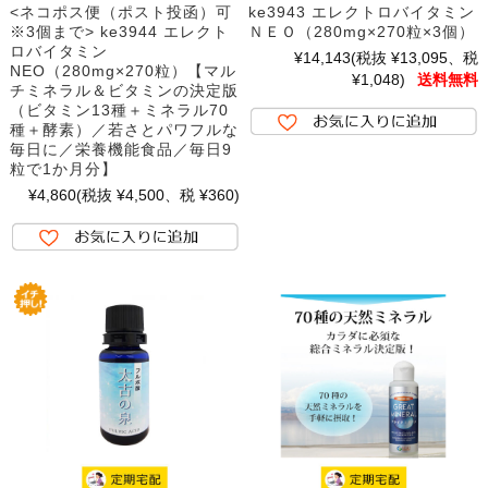
<ネコポス便（ポスト投函）可
ke3943 エレクトロバイタミン
※3個まで> ke3944 エレクト
ＮＥＯ（280mg×270粒×3個）
ロバイタミン
¥14,143
(税抜 ¥13,095、税
NEO（280mg×270粒）【マル
¥1,048)
送料無料
チミネラル＆ビタミンの決定版
（ビタミン13種＋ミネラル70
種＋酵素）／若さとパワフルな
毎日に／栄養機能食品／毎日9
粒で1か月分】
¥4,860
(税抜 ¥4,500、税 ¥360)