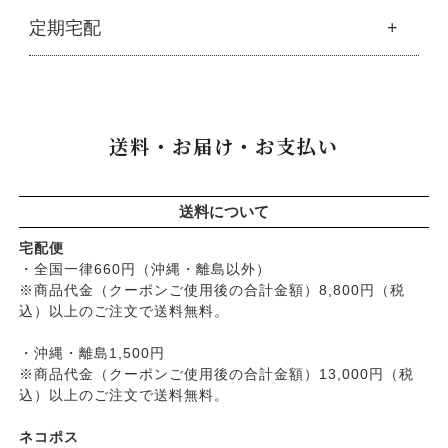
├
キッチン
├
洗浄・キッチン雑貨
├
クレンジング・洗顔
ブランド一覧
定期宅配
├
洗濯
├
メーカー直送品（豆・米・塩など）
├
プレ化粧水（ふき取り）
├
アムリターラ
├
バス・トイレ
└
オーサワのお取り寄せコーナー
├
化粧水
├
アレッポの石鹸
├
ナプキン
├
醤油・味噌・油・塩
定期宅配
├
化粧水おススメセット
├
アンナトゥモール
└
虫よけ
├
酢・だし・ブイヨン
├
美容液・乳液
├
サプリメント
├
エコノワ（はぐみシリーズ）
送料・お届け・お支払い
├
マヨネーズ・ソース・甘味料
├
クリーム・オイル
├
無添加石鹸
├
かつらぎ（マグポーリン）
├
その他調味料
├
紫外線対策（UVケア）
├
スキンケア
├
京のすっぴんさん
├
玄米・穀類・粉類・シリアル
├
男性におすすめスキンケア
├
ヘアケア
├
暮らしっく村
送料について
├
麺・パスタ類
├
リップ・ハンドケア
└
オーラルケア
├
五條良品販売（五條の霧水）
├
漬物・乾物・海藻
├
入浴用
宅配便
├
コズグロ
├
加工品
・全国一律660円（沖縄・離島以外）
└
デオドラント
├
ジザニア
※商品代金（クーポンご使用後の合計金額）8,800円（税
└
コーヒー・茶類
├
ボディケア
├
ナイアード
込）以上のご注文で送料無料。
├
ヘアケア
├
ねば塾
├
無添加シャンプー
・沖縄・離島1,500円
├
ハーブ研究所（山澤清）
├
無添加コンディショナーなど
※商品代金（クーポンご使用後の合計金額）13,000円（税
├
パルセイユ（ボンヌプランツ）
込）以上のご注文で送料無料。
├
石鹸シャンプー・リンス
├
ぺカルト
├
ヘアミスト・ヘアオイル
├
ベビーマーク（シェルミラック）
ネコポス
├
界面活性剤不使用シャンプー