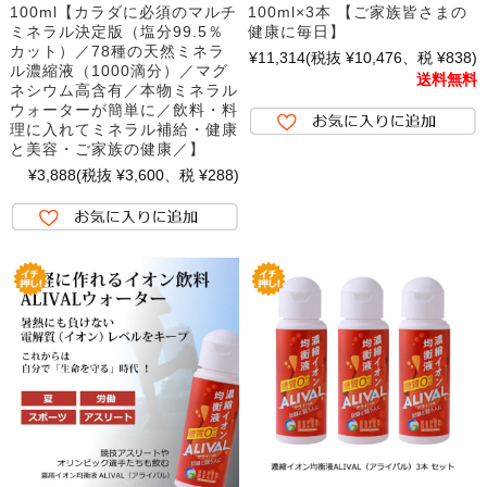
100ml【カラダに必須のマルチ
100ml×3本 【ご家族皆さまの
ミネラル決定版（塩分99.5％
健康に毎日】
カット）／78種の天然ミネラ
¥11,314
(税抜 ¥10,476、税 ¥838)
ル濃縮液（1000滴分）／マグ
送料無料
ネシウム高含有／本物ミネラル
ウォーターが簡単に／飲料・料
理に入れてミネラル補給・健康
と美容・ご家族の健康／】
¥3,888
(税抜 ¥3,600、税 ¥288)