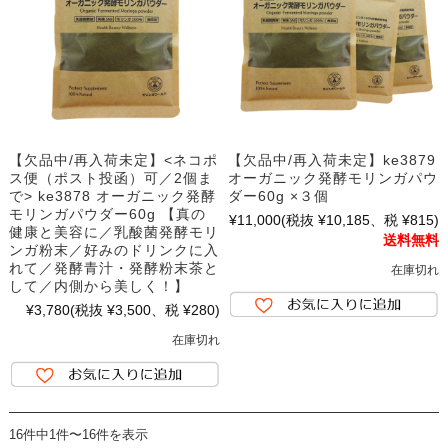
【欠品中/再入荷未定】<ネコポ
【欠品中/再入荷未定】ke3879
ス便（ポスト投函）可／2個ま
オーガニック発酵モリンガパウ
で> ke3878 オーガニック発酵
ダー60g ×３個
モリンガパウダー60g 【真の
¥11,000
(税抜 ¥10,185、税 ¥815)
健康と美容に／乳酸菌発酵モリ
送料無料
ンガ粉末／好みのドリンクに入
れて／発酵青汁・発酵粉末茶と
在庫切れ
して／内側から美しく！】
¥3,780
(税抜 ¥3,500、税 ¥280)
在庫切れ
16件中1件〜16件を表示