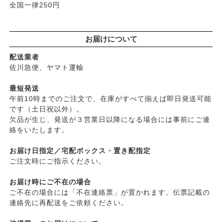
├
ロゴナ
全国一律250円
├
ヘアカラー
├
グリーンハートインターナショナル
├
男性におすすめヘアケア
├
オーサワジャパン
└
ヘアケア雑貨
お届けについて
├
カンホアの塩
├
メイク
├
ビオカ
配送業者
├
クレンジンク
├
マルカワ味噌
佐川急便、ヤマト運輸
├
日焼け止め
├
ヤマヒサ
├
ファンデーション
最短発送
├
ムソー
午前10時までのご注文で、在庫がすべて揃えば即日発送可能
├
肌質・お悩み別スキンケア
├
渡部信一さんの無農薬豆
です（土日祝以外）。
├
乾燥肌・敏感
├
がんこ本舗
欠品が生じ、発送が３営業日以降になる場合には事前にご連
├
オイリー肌
├
ナチュラムーン
絡をいたします。
├
毛穴の黒ずみ・角質・開き
├
パックスナチュロン（太陽油脂）
├
シミ・くすみ
お届け日指定／宅配ボックス・置き配指定
└
竹おやじ末廣さんの竹炭ミネラル
├
エイジングケア
ご注文時にご指示ください。
└
ニキビ・吹き出物
お届け時にご不在の場合
└
お悩み・目的別ヘアケア
ご不在の場合には「不在連絡票」が置かれます。伝票記載の
├
頭皮のフケ・かゆみ・臭い
連絡先に再配送をご依頼ください。
├
艶・なめらか・パサつき