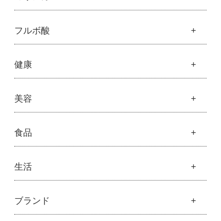
├
オリジナルスキンケア
├
化粧水
モリンガ
フルボ酸
├
美容液・乳液・クリーム・オイル
├
解説 モリンガとは
├
アルピニエッセンス化粧品
├
モリンガの栄養素比較
├
紫外線・ブルーライト
フルボ酸
健康
├
発酵モリンガ
└
モリンガブライト化粧品
├
フルボ酸 太古の泉
├
モリンガブライト化粧品
├
オリジナルボディケア
└
スキンケア・ヘアケア
├
モリンガサプリメント
├
オリジナルヘアケア
健康
美容
├
スキン＆ボディケア
├
ハッピーシャンプー
├
ミネラル
├
クレンジング・石鹸
├
スカルプハーブシャンプー
├
サプリメント
├
化粧水
美容
食品
├
スマイルシャンプー
└
健康飲料
├
美容液・乳液・クリーム・オイル
├
コンデ・トリートメント
├
魂オリジナル
├
モリンガヘアケア
├
ヘアミスト・ヘアオイル
├
無添加石鹸
食品
生活
├
モリンガ全商品
└
泡ボトル・ミニ泡ボトル
├
固形石鹸
└
モリンガ ブログ
├
雑穀
├
オーガニック発酵モリンガ
├
洗顔石鹸
├
調味料・加工品
├
フルボ酸「太古の泉」
├
ボディソープ
生活
ブランド
├
豆・ごま・乾物・梅干し
├
生活用品
└
雑貨
├
ハミガキ
├
おせち料理
└
黒糖
├
スキンケア