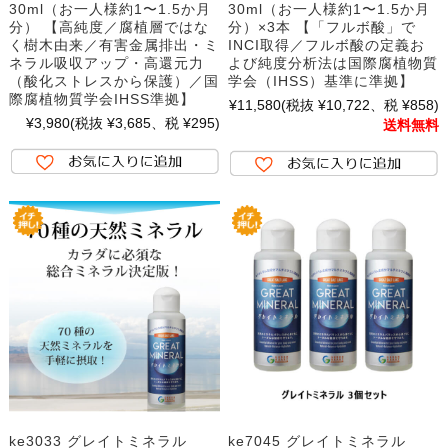
30ml（お一人様約1〜1.5か月
30ml（お一人様約1〜1.5か月
分） 【高純度／腐植層ではな
分）×3本 【「フルボ酸」で
く樹木由来／有害金属排出・ミ
INCI取得／フルボ酸の定義お
ネラル吸収アップ・高還元力
よび純度分析法は国際腐植物質
（酸化ストレスから保護）／国
学会（IHSS）基準に準拠】
際腐植物質学会IHSS準拠】
¥11,580
(税抜 ¥10,722、税 ¥858)
¥3,980
(税抜 ¥3,685、税 ¥295)
送料無料
ke3033 グレイトミネラル
ke7045 グレイトミネラル