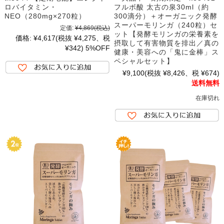
ロバイタミン・
フルボ酸 太古の泉30ml（約
NEO（280mg×270粒）
300滴分）＋オーガニック発酵
スーパーモリンガ（240粒）セ
定価:
¥4,869
(税込)
ット【発酵モリンガの栄養素を
価格:
¥4,617
(税抜 ¥4,275、税
摂取して有害物質を排出／真の
¥342)
5%OFF
健康・美容への「鬼に金棒」ス
ペシャルセット】
¥9,100
(税抜 ¥8,426、税 ¥674)
送料無料
在庫切れ