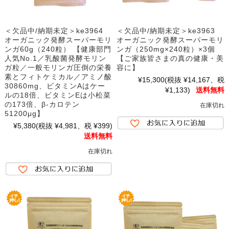
＜欠品中/納期未定＞ke3964
＜欠品中/納期未定＞ke3963
オーガニック発酵スーパーモリ
オーガニック発酵スーパーモリ
ンガ60g（240粒） 【健康部門
ンガ（250mg×240粒）×3個
人気No.1／乳酸菌発酵モリン
【ご家族皆さまの真の健康・美
ガ粒／一般モリンガ圧倒の栄養
容に】
素とフィトケミカル／アミノ酸
¥15,300
(税抜 ¥14,167、税
30860mg、ビタミンAはケー
¥1,133)
送料無料
ルの18倍、ビタミンEは小松菜
の173倍、β-カロテン
在庫切れ
51200μg】
¥5,380
(税抜 ¥4,981、税 ¥399)
送料無料
在庫切れ