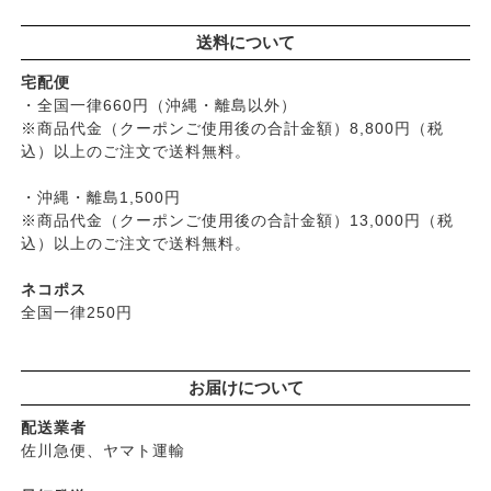
├
京のすっぴんさん
├
玄米・穀類・粉類・シリアル
├
男性におすすめスキンケア
├
ヘアケア
├
暮らしっく村
送料について
├
麺・パスタ類
├
リップ・ハンドケア
└
オーラルケア
├
五條良品販売（五條の霧水）
├
漬物・乾物・海藻
├
入浴用
宅配便
├
コズグロ
├
加工品
・全国一律660円（沖縄・離島以外）
└
デオドラント
├
ジザニア
※商品代金（クーポンご使用後の合計金額）8,800円（税
└
コーヒー・茶類
├
ボディケア
├
ナイアード
込）以上のご注文で送料無料。
├
ヘアケア
├
ねば塾
├
無添加シャンプー
・沖縄・離島1,500円
├
ハーブ研究所（山澤清）
├
無添加コンディショナーなど
※商品代金（クーポンご使用後の合計金額）13,000円（税
├
パルセイユ（ボンヌプランツ）
込）以上のご注文で送料無料。
├
石鹸シャンプー・リンス
├
ぺカルト
├
ヘアミスト・ヘアオイル
├
ベビーマーク（シェルミラック）
ネコポス
├
界面活性剤不使用シャンプー
├
ロゴナ
全国一律250円
├
ヘアカラー
├
グリーンハートインターナショナル
├
男性におすすめヘアケア
├
オーサワジャパン
└
ヘアケア雑貨
お届けについて
├
カンホアの塩
├
メイク
├
ビオカ
配送業者
├
クレンジンク
├
マルカワ味噌
佐川急便、ヤマト運輸
├
日焼け止め
├
ヤマヒサ