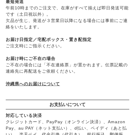
├
ファンデーション
最短発送
├
ムソー
午前10時までのご注文で、在庫がすべて揃えば即日発送可能
├
肌質・お悩み別スキンケア
├
渡部信一さんの無農薬豆
です（土日祝以外）。
├
乾燥肌・敏感
├
がんこ本舗
欠品が生じ、発送が３営業日以降になる場合には事前にご連
├
オイリー肌
├
ナチュラムーン
絡をいたします。
├
毛穴の黒ずみ・角質・開き
├
パックスナチュロン（太陽油脂）
├
シミ・くすみ
お届け日指定／宅配ボックス・置き配指定
└
竹おやじ末廣さんの竹炭ミネラル
├
エイジングケア
ご注文時にご指示ください。
└
ニキビ・吹き出物
お届け時にご不在の場合
└
お悩み・目的別ヘアケア
ご不在の場合には「不在連絡票」が置かれます。伝票記載の
├
頭皮のフケ・かゆみ・臭い
連絡先に再配送をご依頼ください。
├
艶・なめらか・パサつき
└
ダメージ
沖縄県へのお届けについて
お支払いについて
対応している決済
クレジットカード、PayPay（オンライン決済）、Amazon
Pay、au PAY（ネット支払い）、d払い、ペイディ（あと払
い）、楽天ペイ、代金引換（代引き）、銀行振込、郵便振