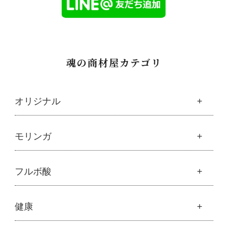
魂の商材屋カテゴリ
オリジナル
魂の商材屋オリジナル
モリンガ
├
オリジナルスキンケア
├
化粧水
モリンガ
フルボ酸
├
美容液・乳液・クリーム・オイル
├
解説 モリンガとは
├
アルピニエッセンス化粧品
├
モリンガの栄養素比較
├
紫外線・ブルーライト
フルボ酸
健康
├
発酵モリンガ
└
モリンガブライト化粧品
├
フルボ酸 太古の泉
├
モリンガブライト化粧品
├
オリジナルボディケア