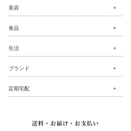
└
スキンケア・ヘアケア
├
モリンガサプリメント
├
オリジナルヘアケア
健康
美容
├
スキン＆ボディケア
├
ハッピーシャンプー
├
ミネラル
├
クレンジング・石鹸
├
スカルプハーブシャンプー
├
サプリメント
├
化粧水
美容
食品
├
スマイルシャンプー
└
健康飲料
├
美容液・乳液・クリーム・オイル
├
コンデ・トリートメント
├
魂オリジナル
├
モリンガヘアケア
├
ヘアミスト・ヘアオイル
├
無添加石鹸
食品
生活
├
モリンガ全商品
└
泡ボトル・ミニ泡ボトル
├
固形石鹸
└
モリンガ ブログ
├
雑穀
├
オーガニック発酵モリンガ
├
洗顔石鹸
├
調味料・加工品
├
フルボ酸「太古の泉」
├
ボディソープ
生活
ブランド
├
豆・ごま・乾物・梅干し
├
生活用品
└
雑貨
├
ハミガキ
├
おせち料理
└
黒糖
├
スキンケア
├
キッチン
├
洗浄・キッチン雑貨
├
クレンジング・洗顔
ブランド一覧
定期宅配
├
洗濯
├
メーカー直送品（豆・米・塩など）
├
プレ化粧水（ふき取り）
├
アムリターラ
├
バス・トイレ
└
オーサワのお取り寄せコーナー
├
化粧水
├
アレッポの石鹸
├
ナプキン
├
醤油・味噌・油・塩
定期宅配
├
化粧水おススメセット
├
アンナトゥモール
└
虫よけ
├
酢・だし・ブイヨン
├
美容液・乳液
├
サプリメント
├
エコノワ（はぐみシリーズ）
送料・お届け・お支払い
├
マヨネーズ・ソース・甘味料
├
クリーム・オイル
├
無添加石鹸
├
かつらぎ（マグポーリン）
├
その他調味料
├
紫外線対策（UVケア）
├
スキンケア