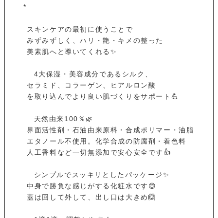
*…..⁡ ⁡
⁡ スキンケアの最初に使うことで⁡
⁡ みずみずしく、ハリ・艶・キメの整った⁡
⁡ 美素肌へと導いてくれる✨⁡
⁡ ⁡ ⁡ 4大保湿・美容成分であるシルク、⁡
⁡ セラミド、コラーゲン、ヒアルロン酸⁡
⁡ を取り込んでより良い肌づくりをサポート💪⁡
⁡ ⁡ ⁡ 天然由来100％🌿⁡
⁡ 界面活性剤・石油由来原料・合成ポリマー・油脂⁡
⁡ エタノール不使用。化学合成の防腐剤・着色料⁡
⁡ 人工香料など一切無添加で安心安全です👍⁡
⁡ ⁡ ⁡ シンプルでスッキリとしたパッケージ✨⁡
⁡ 中身で勝負な感じがする化粧水です😊⁡
⁡ 蓋は回して外して、出し口は大きめ🙆⁡