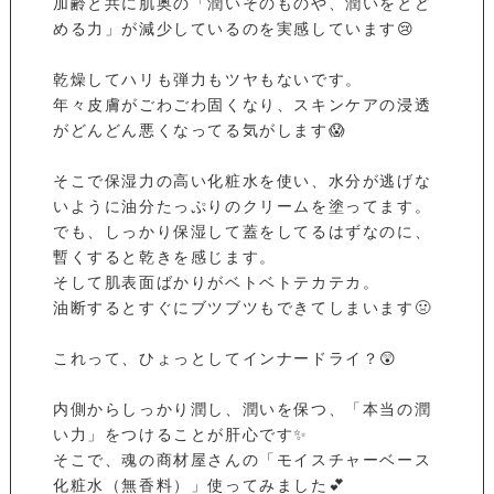
加齢と共に肌奥の「潤いそのものや、潤いをとど
める力」が減少しているのを実感しています😢
乾燥してハリも弾力もツヤもないです。
年々皮膚がごわごわ固くなり、スキンケアの浸透
がどんどん悪くなってる気がします😱
そこで保湿力の高い化粧水を使い、水分が逃げな
いように油分たっぷりのクリームを塗ってます。
でも、しっかり保湿して蓋をしてるはずなのに、
暫くすると乾きを感じます。
そして肌表面ばかりがベトベトテカテカ。
油断するとすぐにブツブツもできてしまいます🤢
これって、ひょっとしてインナードライ？😲
内側からしっかり潤し、潤いを保つ、「本当の潤
い力」をつけることが肝心です✨
そこで、魂の商材屋さんの「モイスチャーベース
化粧水（無香料）」使ってみました💕