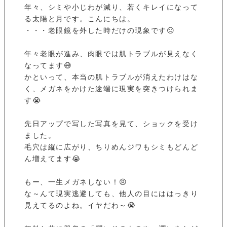
年々、シミや小じわが減り、若くキレイになって
る太陽と月です。こんにちは。
・・・老眼鏡を外した時だけの現象です😑
年々老眼が進み、肉眼では肌トラブルが見えなく
なってます😅
かといって、本当の肌トラブルが消えたわけはな
く、メガネをかけた途端に現実を突きつけられま
す😭
先日アップで写した写真を見て、ショックを受け
ました。
毛穴は縦に広がり、ちりめんジワもシミもどんど
ん増えてます😭
もー、一生メガネしない！😠
な～んて現実逃避しても、他人の目にははっきり
見えてるのよね。イヤだわ～😭