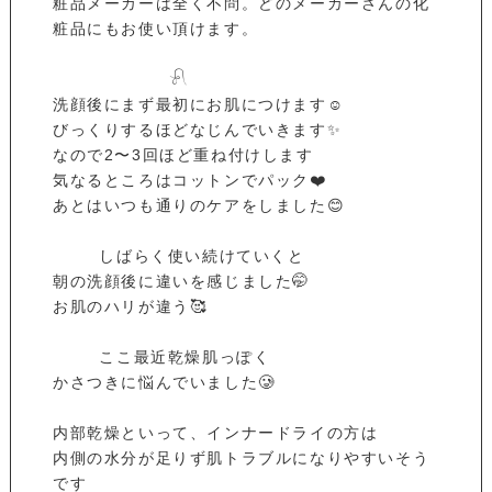
粧品メーカーは全く不問。どのメーカーさんの化
粧品にもお使い頂けます。
𓍯
洗顔後にまず最初にお肌につけます☺️
びっくりするほどなじんでいきます✨
なので2〜3回ほど重ね付けします
気なるところはコットンでパック❤️
あとはいつも通りのケアをしました😊
しばらく使い続けていくと
朝の洗顔後に違いを感じました🤭
お肌のハリが違う🥰
ここ最近乾燥肌っぽく
かさつきに悩んでいました🥲
内部乾燥といって、インナードライの方は
内側の水分が足りず肌トラブルになりやすいそう
です