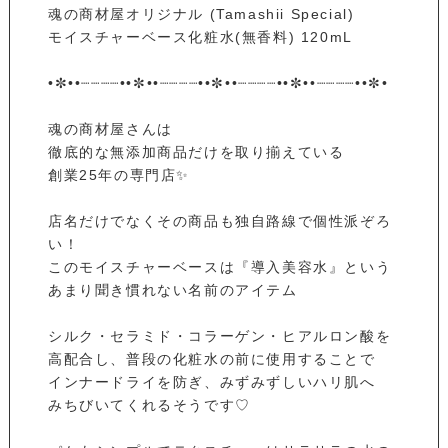
魂の商材屋オリジナル (Tamashii Special)
モイスチャーベース化粧水(無香料) 120mL
•✼••┈┈┈┈••✼••┈┈┈┈••✼••┈┈┈┈••✼••┈┈┈┈••✼•
魂の商材屋さんは
徹底的な無添加商品だけを取り揃えている
創業25年の専門店✨
店名だけでなくその商品も独自路線で個性派ぞろ
い！
このモイスチャーベースは『導入美容水』という
あまり聞き慣れない名前のアイテム
シルク・セラミド・コラーゲン・ヒアルロン酸を
高配合し、普段の化粧水の前に使用することで
インナードライを防ぎ、みずみずしいハリ肌へ
みちびいてくれるそうです♡