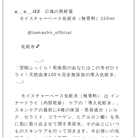
a__o__i22
☑︎魂の商材屋
モイスチャーベース化粧水（無香料）120ml
@tamashii_official
化粧水💕
𓂃𓈒𓏸
「翌朝ふっくら！乾燥肌のあなたはこの冬ぜひト
ライ！天然由来100％完全無添加の導入化粧水」
𓂃𓈒𓏸
モイスチャーベース化粧水（無香料） は イン
ナードライ（内部乾燥） ケアの「導入化粧水」。
スキンケアの最初に4種の保湿・美容成分（シル
ク、セラミド、コラーゲン、ヒアルロン酸）を先
に肌に取り込ませて潤す美容水。そのあとにいつ
ものスキンケアを行って頂きます。今お使いの化