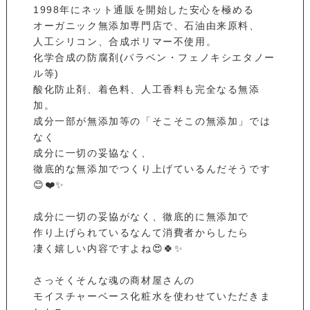
1998年にネット通販を開始した安心を極める
オーガニック無添加専門店で、石油由来原料、
人工シリコン、合成ポリマー不使用。
化学合成の防腐剤(パラベン・フェノキシエタノー
ル等)
酸化防止剤、着色料、人工香料も完全なる無添
加。
成分一部が無添加等の「そこそこの無添加」では
なく
成分に一切の妥協なく、
徹底的な無添加でつくり上げているんだそうです
😊❤️✨
成分に一切の妥協がなく、徹底的に無添加で
作り上げられているなんて消費者からしたら
凄く嬉しい内容ですよね😍🍀✨
さっそくそんな魂の商材屋さんの
モイスチャーベース化粧水を使わせていただきま