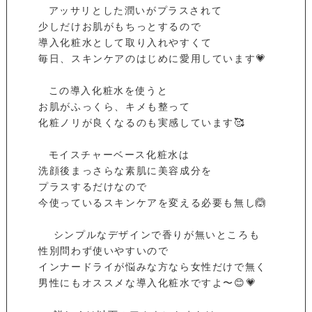
⁡ ⁡ ⁡ アッサリとした潤いがプラスされて⁡
⁡ 少しだけお肌がもちっとするので⁡
⁡ 導入化粧水として取り入れやすくて⁡
⁡ 毎日、スキンケアのはじめに愛用しています💗⁡
⁡ ⁡ ⁡ この導入化粧水を使うと⁡
⁡ お肌がふっくら、キメも整って⁡
⁡ 化粧ノリが良くなるのも実感しています🥰⁡
⁡ ⁡ ⁡ モイスチャーベース化粧水は⁡
⁡ 洗顔後まっさらな素肌に美容成分を⁡
⁡ プラスするだけなので⁡
⁡ 今使っているスキンケアを変える必要も無し🙆
⁡ ⁡ ⁡ ⁡ シンプルなデザインで香りが無いところも⁡
⁡ 性別問わず使いやすいので⁡
⁡ インナードライが悩みな方なら女性だけで無く⁡
⁡ 男性にもオススメな導入化粧水ですよ〜😊💗⁡