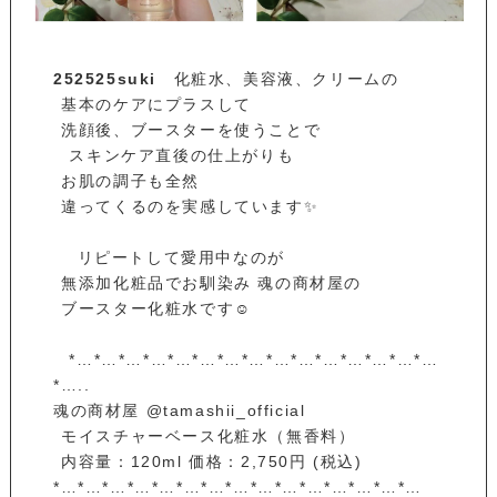
252525suki
化粧水、美容液、クリームの⁡
⁡ 基本のケアにプラスして⁡
⁡ 洗顔後、ブースターを使うことで⁡
⁡ ⁡ スキンケア直後の仕上がりも⁡
⁡ お肌の調子も全然⁡
⁡ 違ってくるのを実感しています✨⁡
⁡ ⁡ ⁡ リピートして愛用中なのが⁡
⁡ 無添加化粧品でお馴染み 魂の商材屋の⁡
⁡ ブースター化粧水です☺⁡
⁡ ⁡ *…*…*…*…*…*…*…*…*…*…*…*…*…*…*…
*…..⁡
魂の商材屋 @tamashii_official⁡
⁡ モイスチャーベース化粧水（無香料）⁡
⁡ 内容量：120ml 価格：2,750円 (税込)⁡
*…*…*…*…*…*…*…*…*…*…*…*…*…*…*…