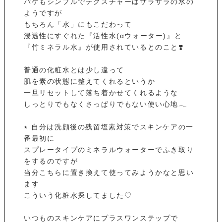
パケもシンプルでテクスチャーはサラサラの水の
ようですが
もちろん「水」にもこだわって
浸透性にすぐれた『活性水(αウォーター)』と
『竹ミネラル水』が使用されているとのこと❣️
普通の化粧水とは少し違って
肌を素の状態に整えてくれるというか
一旦リセットして落ち着かせてくれるような
しっとりでもなくさっぱりでもない使い心地𓂃
٭ 自分は洗顔後の残留塩素対策でスキンケアの一
番最初に
スプレータイプのミネラルウォーターでふき取り
をするのですが
当分こちらに置き換えて使ってみようかなと思い
ます
こういう化粧水探してました♡
いつものスキンケアにプラスワンステップで