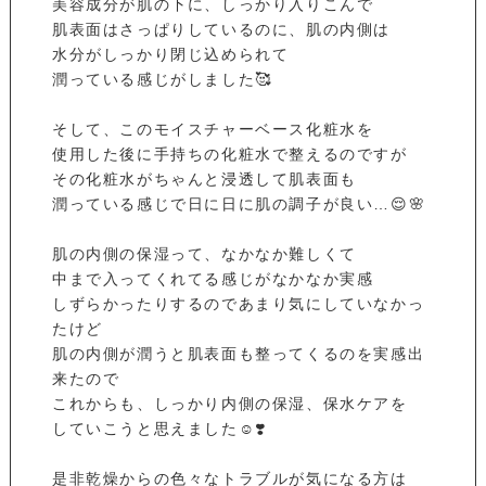
美容成分が肌の下に、しっかり入りこんで
肌表面はさっぱりしているのに、肌の内側は
水分がしっかり閉じ込められて
潤っている感じがしました🥰
そして、このモイスチャーベース化粧水を
使用した後に手持ちの化粧水で整えるのですが
その化粧水がちゃんと浸透して肌表面も
潤っている感じで日に日に肌の調子が良い…😌🌸
肌の内側の保湿って、なかなか難しくて
中まで入ってくれてる感じがなかなか実感
しずらかったりするのであまり気にしていなかっ
たけど
肌の内側が潤うと肌表面も整ってくるのを実感出
来たので
これからも、しっかり内側の保湿、保水ケアを
していこうと思えました☺️❣️
是非乾燥からの色々なトラブルが気になる方は