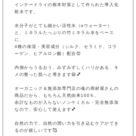
インナードライの根本対策として作られた導入化
粧水です。
水分子がとても細かい活性水（αウォーター）
と、ミネラルたっぷりの竹ミネラル水をベース
に、
4種の保湿・美容成分（シルク、セラミド、コラ
ーゲン、ヒアルロン酸）配合😍
内側からうるおう、みずみずしくハリがある、キ
メの整った肌へと導きます😆💕
オーガニック＆無添加専門店の魂の商材屋さんの
商品だから、もちろん天然由来100％。
余計なものが入らないノンケミカル・完全無添加
なので、安心して使えます💕
自然の力で、自然の潤い力を引き込むケアができ
るのが嬉しいです🥰