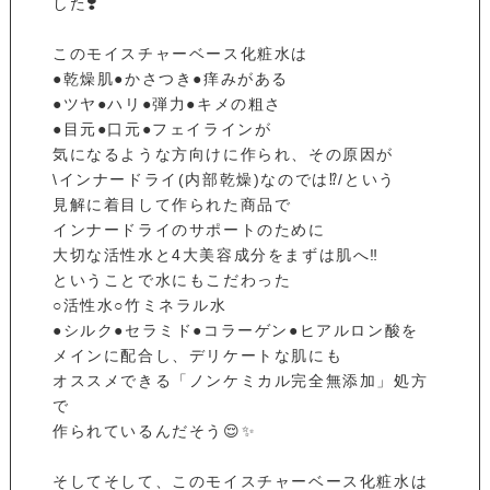
した❣️
このモイスチャーベース化粧水は
●乾燥肌●かさつき●痒みがある
●ツヤ●ハリ●弾力●キメの粗さ
●目元●口元●フェイラインが
気になるような方向けに作られ、その原因が
\インナードライ(内部乾燥)なのでは⁉️/という
見解に着目して作られた商品で
インナードライのサポートのために
大切な活性水と4大美容成分をまずは肌へ‼️
ということで水にもこだわった
○活性水○竹ミネラル水
●シルク●セラミド●コラーゲン●ヒアルロン酸を
メインに配合し、デリケートな肌にも
オススメできる「ノンケミカル完全無添加」処方
で
作られているんだそう😌✨
そしてそして、このモイスチャーベース化粧水は