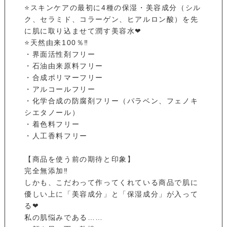
⭐スキンケアの最初に4種の保湿・美容成分（シル
ク、セラミド、コラーゲン、ヒアルロン酸）を先
に肌に取り込ませて潤す美容水❤
⭐天然由来100％‼️
・界面活性剤フリー
・石油由来原料フリー
・合成ポリマーフリー
・アルコールフリー
・化学合成の防腐剤フリー（パラベン、フェノキ
シエタノール）
・着色料フリー
・人工香料フリー
【商品を使う前の期待と印象】
完全無添加‼️
しかも、こだわって作ってくれている商品で肌に
優しい上に「美容成分」と「保湿成分」が入って
る❤
私の肌悩みである……