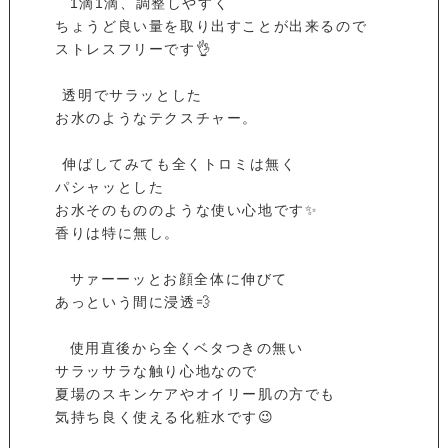
⁡ ⁡ ⁡ 1滴1滴、調整しやすく⁡
⁡ ちょうど良い量を取り出すことが出来るので⁡
⁡ ストレスフリーです👌⁡
⁡ ⁡ 透明でサラッとした⁡
⁡ お水のようなテクスチャー。⁡
⁡ ⁡ 伸ばしてみても全くトロミは無く⁡
⁡ パシャッとした⁡
⁡ お水そのもののような使い心地です✨⁡
⁡ 香りは特に無し。⁡
⁡ ⁡ ⁡ サァーーッとお顔全体に伸びて⁡
⁡ あっという間に浸透💨⁡
⁡ ⁡ ⁡ 使用直後から全くベタつきの無い⁡
⁡ サラッサラな触り心地なので⁡
⁡ 夏場のスキンケアやオイリー肌の方でも⁡
⁡ 気持ち良く使える化粧水です😉⁡