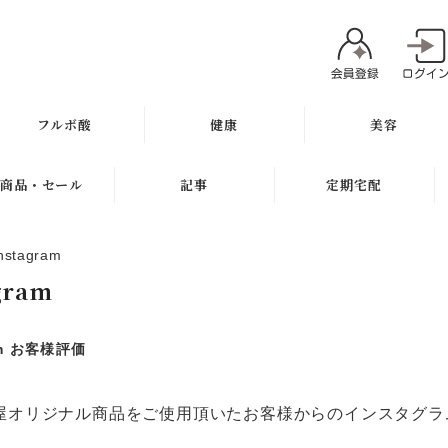
フルボ酸
健康
美容
太古の泉
ミネラル
魂オリジナル
商品・セール
記事
定期宅配
スキン＆ヘアケア
サプリメント
無添加石鹸
新商品
健康と美容ブログ
定期宅配について
nstagram
健康飲料
スキンケア
ギフト
特集
サプリメント
gram
健康の考え方
ボディケア
セール
無添加石鹸
am お客様評価
ヘアケア
お試し商品
スキンケア
メイク
訳アリ商品
ヘアケア
屋オリジナル商品をご使用頂いたお客様からのインスタグラ
肌質別スキンケア