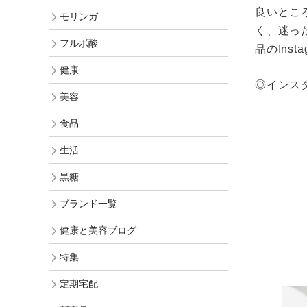
オリジナル化粧水比較
モリンガヘアケア
良いとこ
モリンガ
発酵モリンガ
く、迷っ
お手入れ手順で選ぶ
モリンガ全商品
フルボ酸
品のInsta
フルボ酸 太古の泉
季節のおススメ
モリンガ ブログ
健康
生活用品
◎インス
ロングセラー
美容
黒糖
食品
健康と美容アンケート
人気ランキング
生活
インスタグラムVoice
お手入れ手順
黒糖
無添加 石鹸早見表
ブランド一覧
商品動画を見る
シャンプー早見表
健康と美容ブログ
化粧水早見表
特集
定期宅配