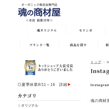
魂オリジナル
モリンガ
オリジナル全商品
解説 モリンガとは
ブランド一覧
商品を探す
新
悩み・目的で選ぶ
モリンガ栄養素比較
月間人気ランキング
トップ
I
初めての方におススメ
発酵モリンガ サプリ
オリジナルランキング
Insta
化粧水比較表
モリンガブライト化粧
初めての方におススメ
品
◎夏季休業8/11～16 詳細
▶
Instagr
スキンケア
スキンケアお悩み解決
モリンガサプリメント
カテゴリ
ボディケア
ヘアケアお悩み解決
魂の商材
スキン＆ボディケア
オリジナル
ヘアケア