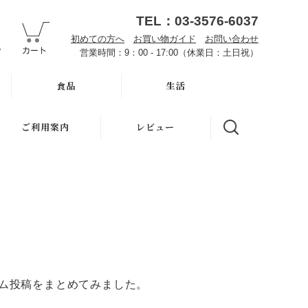
TEL：03-3576-6037
初めての方へ
お買い物ガイド
お問い合わせ
営業時間：9：00 - 17:00（休業日：土日祝）
食品
生活
オーサワお取り寄せ
ハミガキ
ご利用案内
レビュー
雑穀
キッチン
初めての方へ
調味料・加工品
洗濯
魂の商材屋とは
豆・ごま・乾物・梅干
バス・トイレ
お知らせ
おせち料理
ナプキン
お買い物ガイド
洗浄・キッチン雑貨
虫よけ
よくある質問
ム投稿をまとめてみました。
メーカー直送品