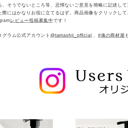
オーラルケア
ろ、そうでないところ等、忌憚ないご意見を簡略に記述して
お悩み別ヘアケア
た際にはかなりお役に立てるはず。商品画像をクリックして
gram
レビュー投稿募集中
です！
アンケート結果
タグラム公式アカウント
@tamashii_official
、
スキンケアブログ
#魂の商材屋
ヘアケアブログ
無添加石鹸の考え方