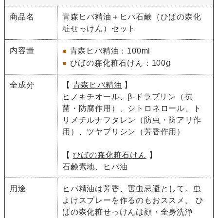
商品名
青森ヒバ精油＋ヒバ石鹸（ひばの森化
粧せっけん）セット
内容量
●
青森ヒバ精油：100ml
●
ひばの森化粧石けん：100g
全成分
【
青森ヒバ精油
】
ヒノキチオール、β-ドラブリン（抗
菌・防腐作用）、シトロネロール、ト
リメチルナフタレン（防虫・防アリ作
用）、ツヤプリシン（芳香作用）
【
ひばの森化粧石けん
】
石鹸素地、ヒバ油
用途
ヒバ精油は芳香、害虫忌避として。虫
よけスプレーを作るのもおススメ。 ひ
ばの森化粧せっけんは顔・全身洗浄