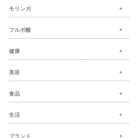
魂の商材屋オリジナル
モリンガ
├
オリジナルスキンケア
├
化粧水
モリンガ
フルボ酸
├
美容液・乳液・クリーム・オイル
├
解説 モリンガとは
├
アルピニエッセンス化粧品
├
モリンガの栄養素比較
├
紫外線・ブルーライト
フルボ酸
健康
├
発酵モリンガ
└
モリンガブライト化粧品
├
フルボ酸 太古の泉
├
モリンガブライト化粧品
├
オリジナルボディケア
└
スキンケア・ヘアケア
├
モリンガサプリメント
├
オリジナルヘアケア
健康
美容
├
スキン＆ボディケア
├
ハッピーシャンプー
├
ミネラル
├
クレンジング・石鹸
├
スカルプハーブシャンプー
├
サプリメント
├
化粧水
美容
食品
├
スマイルシャンプー
└
健康飲料
├
美容液・乳液・クリーム・オイル
├
コンデ・トリートメント
├
魂オリジナル
├
モリンガヘアケア
├
ヘアミスト・ヘアオイル
├
無添加石鹸
食品
生活
├
モリンガ全商品
└
泡ボトル・ミニ泡ボトル
├
固形石鹸
└
モリンガ ブログ
├
雑穀
├
オーガニック発酵モリンガ
├
洗顔石鹸
├
調味料・加工品
├
フルボ酸「太古の泉」
├
ボディソープ
生活
ブランド