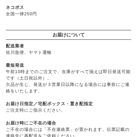
├
ヘアミスト・ヘアオイル
├
ベビーマーク（シェルミラック）
ネコポス
├
界面活性剤不使用シャンプー
├
ロゴナ
全国一律250円
├
ヘアカラー
├
グリーンハートインターナショナル
├
男性におすすめヘアケア
├
オーサワジャパン
└
ヘアケア雑貨
お届けについて
├
カンホアの塩
├
メイク
├
ビオカ
配送業者
├
クレンジンク
├
マルカワ味噌
佐川急便、ヤマト運輸
├
日焼け止め
├
ヤマヒサ
├
ファンデーション
最短発送
├
ムソー
午前10時までのご注文で、在庫がすべて揃えば即日発送可能
├
肌質・お悩み別スキンケア
├
渡部信一さんの無農薬豆
です（土日祝以外）。
├
乾燥肌・敏感
├
がんこ本舗
欠品が生じ、発送が３営業日以降になる場合には事前にご連
├
オイリー肌
├
ナチュラムーン
絡をいたします。
├
毛穴の黒ずみ・角質・開き
├
パックスナチュロン（太陽油脂）
├
シミ・くすみ
お届け日指定／宅配ボックス・置き配指定
└
竹おやじ末廣さんの竹炭ミネラル
├
エイジングケア
ご注文時にご指示ください。
└
ニキビ・吹き出物
お届け時にご不在の場合
└
お悩み・目的別ヘアケア
ご不在の場合には「不在連絡票」が置かれます。伝票記載の
├
頭皮のフケ・かゆみ・臭い
連絡先に再配送をご依頼ください。