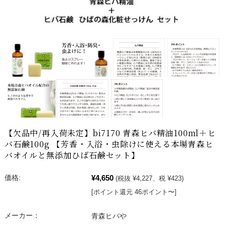
【欠品中/再入荷未定】bi7170 青森ヒバ精油100ml＋ヒ
バ石鹸100g 【芳香・入浴・虫除けに使える本場青森ヒ
バオイルと無添加ひば石鹸セット】
¥4,650
価格:
(税抜 ¥4,227、税 ¥423)
[ポイント還元 46ポイント〜]
メーカー：
青森ヒバや