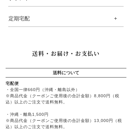
├
豆・ごま・乾物・梅干し
├
生活用品
└
雑貨
├
ハミガキ
├
おせち料理
└
黒糖
├
スキンケア
├
キッチン
├
洗浄・キッチン雑貨
├
クレンジング・洗顔
ブランド一覧
定期宅配
├
洗濯
├
メーカー直送品（豆・米・塩など）
├
プレ化粧水（ふき取り）
├
アムリターラ
├
バス・トイレ
└
オーサワのお取り寄せコーナー
├
化粧水
├
アレッポの石鹸
├
ナプキン
├
醤油・味噌・油・塩
定期宅配
├
化粧水おススメセット
├
アンナトゥモール
└
虫よけ
├
酢・だし・ブイヨン
├
美容液・乳液
├
サプリメント
├
エコノワ（はぐみシリーズ）
送料・お届け・お支払い
├
マヨネーズ・ソース・甘味料
├
クリーム・オイル
├
無添加石鹸
├
かつらぎ（マグポーリン）
├
その他調味料
├
紫外線対策（UVケア）
├
スキンケア
├
京のすっぴんさん
├
玄米・穀類・粉類・シリアル
├
男性におすすめスキンケア
├
ヘアケア
├
暮らしっく村
送料について
├
麺・パスタ類
├
リップ・ハンドケア
└
オーラルケア
├
五條良品販売（五條の霧水）
├
漬物・乾物・海藻
├
入浴用
宅配便
├
コズグロ
├
加工品
・全国一律660円（沖縄・離島以外）
└
デオドラント
├
ジザニア
※商品代金（クーポンご使用後の合計金額）8,800円（税
└
コーヒー・茶類
├
ボディケア
├
ナイアード
込）以上のご注文で送料無料。
├
ヘアケア
├
ねば塾
├
無添加シャンプー
・沖縄・離島1,500円
├
ハーブ研究所（山澤清）
├
無添加コンディショナーなど
※商品代金（クーポンご使用後の合計金額）13,000円（税
├
パルセイユ（ボンヌプランツ）
込）以上のご注文で送料無料。
├
石鹸シャンプー・リンス
├
ぺカルト