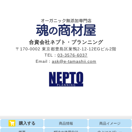
合資会社ネプト・プランニング
〒170-0002 東京都豊島区巣鴨2-12-12EGビル2階
TEL：
03-3576-6037
Email：
ask@e-tamashii.com
購入する
商品情報
商品イメージ
〒170-0002 東京都豊島区巣鴨2-12-2 EGビル2F
営業時間：月〜金（祝日を除く）
午前9時〜午後5時