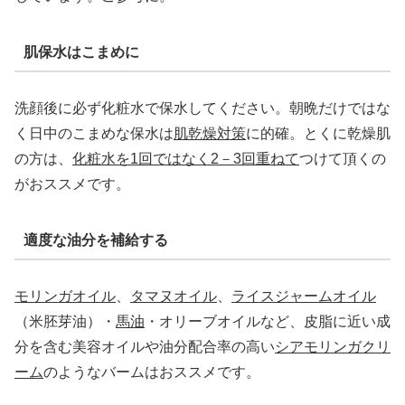
肌保水はこまめに
洗顔後に必ず化粧水で保水してください。朝晩だけではな
く日中のこまめな保水は
肌乾燥対策
に的確。とくに乾燥肌
の方は、
化粧水を1回ではなく2－3回重ねて
つけて頂くの
がおススメです。
適度な油分を補給する
モリンガオイル
、
タマヌオイル
、
ライスジャームオイル
（米胚芽油）・
馬油
・オリーブオイルなど、皮脂に近い成
分を含む美容オイルや油分配合率の高い
シアモリンガクリ
ーム
のようなバームはおススメです。