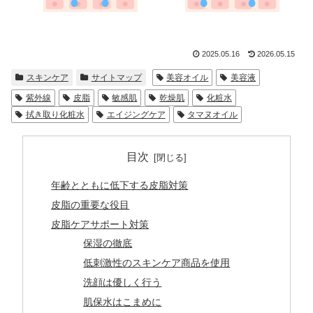
2025.05.16
2026.05.15
スキンケア
サイトマップ
美容オイル
美容液
紫外線
皮脂
敏感肌
乾燥肌
化粧水
拭き取り化粧水
エイジングケア
タマヌオイル
目次
年齢とともに低下する皮脂対策
皮脂の重要な役目
皮脂ケアサポート対策
保湿の徹底
低刺激性のスキンケア商品を使用
洗顔は優しく行う
肌保水はこまめに