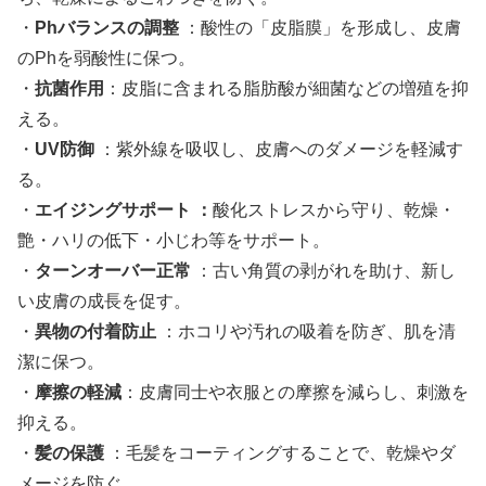
・
Phバランスの調整
：酸性の「皮脂膜」を形成し、皮膚
のPhを弱酸性に保つ。
・
抗菌作用
：皮脂に含まれる脂肪酸が細菌などの増殖を抑
える。
・
UV防御
：紫外線を吸収し、皮膚へのダメージを軽減す
る。
・
エイジングサポート
：
酸化ストレスから守り、乾燥・
艶・ハリの低下・小じわ等をサポート。
・
ターンオーバー正常
：古い角質の剥がれを助け、新し
い皮膚の成長を促す。
・
異物の付着防止
：ホコリや汚れの吸着を防ぎ、肌を清
潔に保つ。
・
摩擦の軽減
：皮膚同士や衣服との摩擦を減らし、刺激を
抑える。
・
髪の保護
：毛髪をコーティングすることで、乾燥やダ
メージを防ぐ。