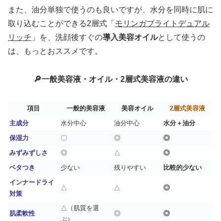
また、油分単独で使うのも良いですが、水分を同時に肌に
取り込むことができる2層式「
モリンガブライトデュアル
リッチ
」を、洗顔後すぐの
導入美容オイル
として使うの
は、もっとおススメです。
🔎一般美容液・オイル・2層式美容液の違い
項目
一般的美容液
美容オイル
2層式美容液
主成分
水分中心
油分中心
水分＋油分
保湿力
〇
◎
◎
みずみずしさ
◎
△
◎
ベタつき
少ない
残りやすい
比較的少ない
インナードライ
△
△
◎
対策
△（肌質を選
肌柔軟性
◎
◎
ぶ）