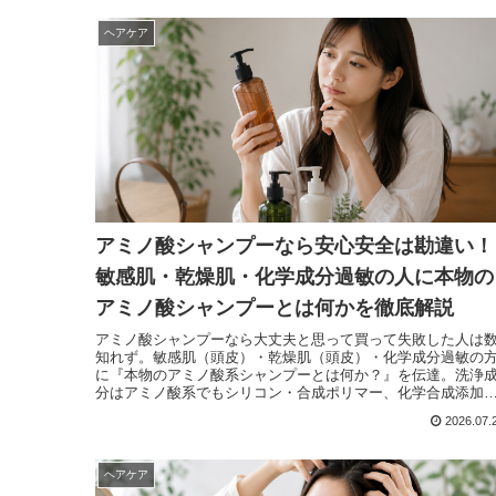
ヘアケア
アミノ酸シャンプーなら安心安全は勘違い！
敏感肌・乾燥肌・化学成分過敏の人に本物の
アミノ酸シャンプーとは何かを徹底解説
アミノ酸シャンプーなら大丈夫と思って買って失敗した人は
知れず。敏感肌（頭皮）・乾燥肌（頭皮）・化学成分過敏の
に『本物のアミノ酸系シャンプーとは何か？』を伝達。洗浄
分はアミノ酸系でもシリコン・合成ポリマー、化学合成添加
が配合されている商品は避けて本当のアミノ酸系無添加シャ
2026.07.
プーを選んで欲しい。
ヘアケア