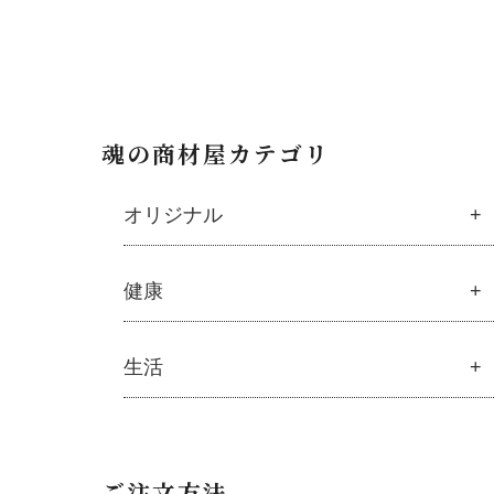
魂の商材屋カテゴリ
オリジナル
魂の商材屋オリジナル
健康
├
オリジナルスキンケア
├
化粧水
健康
生活
├
美容液・乳液・クリーム・オイル
├
ミネラル
├
アルピニエッセンス化粧品
├
サプリメント
├
紫外線・ブルーライト
生活
└
健康飲料
└
モリンガブライト化粧品
├
ハミガキ
ご注文方法
├
オリジナルボディケア