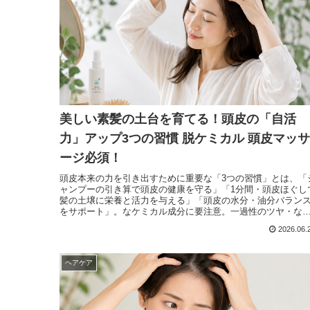
美しい素髪の土台を育てる！頭皮の「自活
力」アップ3つの習慣 脱ケミカル 頭皮マッサ
ージ必須！
頭皮本来の力を引き出すために重要な「3つの習慣」とは、「
ャンプーの引き算で頭皮の健康を守る」「1分間・頭皮ほぐし
髪の土壌に栄養と活力を与える」「頭皮の水分・油分バラン
をサポート」。なケミカル成分に要注意。一過性のツヤ・な
らかさより、将来の、健康的な頭皮・髪の『実』を取ること
2026.06.
大切。
ヘアケア