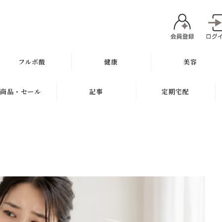
フルボ酸
健康
美容
太古の泉
ミネラル
魂オリジナル
商品・セール
記事
定期宅配
スキン＆ヘアケア
サプリメント
無添加石鹸
新商品
健康と美容ブログ
定期宅配について
健康飲料
スキンケア
ギフト
特集
サプリメント
健康の考え方
ボディケア
セール
無添加石鹸
ヘアケア
お試し商品
スキンケア
メイク
訳アリ商品
ヘアケア
肌質別スキンケア