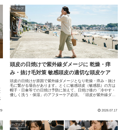
ヘアケア
頭皮の日焼けで紫外線ダメージに 乾燥・痒
み・抜け毛対策 敏感頭皮の適切な頭皮ケア
頭皮の日焼けが原因で紫外線ダメージとなり乾燥・痒み・抜け
毛に繋がる場合があります。とくに敏感頭皮（敏感肌）の方は
数
帽子・日傘等での日焼け予防に加えて、日焼け後の「冷やす・
方
優しく洗う・保湿」のアフターケア必須。「頭皮が紫外線ダメ
成
ージを受けやすい理由」「頭皮の日焼けでの紫外線ダメージ」
剤
「頭皮を日焼け・紫外線から守る対策」「紫外線ダメージのア
ン
フターケア方法」「敏感頭皮の方に注意して欲しいポイント」
29
2026.07.17
を記述。
ヘアケア