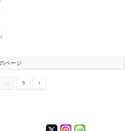
ア
し
頭
12
のページ
次
…
5
へ