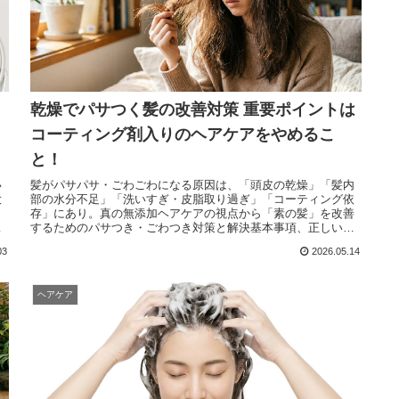
乾燥でパサつく髪の改善対策 重要ポイントは
と
コーティング剤入りのヘアケアをやめるこ
と！
い
髪がパサパサ・ごわごわになる原因は、「頭皮の乾燥」「髪内
大
部の水分不足」「洗いすぎ・皮脂取り過ぎ」「コーティング依
ッ
存」にあり。真の無添加ヘアケアの視点から「素の髪」を改善
グ
するためのパサつき・ごわつき対策と解決基本事項、正しいヘ
アケアの手順とポイントのまとめ。無添加ケアは即効性ではな
03
2026.05.14
く「髪本来の力を取り戻すケア」。
ヘアケア