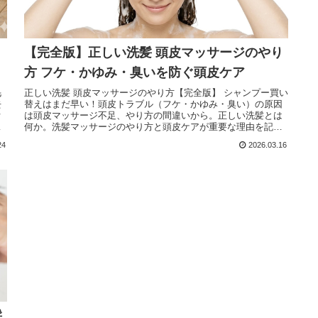
【完全版】正しい洗髪 頭皮マッサージのやり
方 フケ・かゆみ・臭いを防ぐ頭皮ケア
毛
正しい洗髪 頭皮マッサージのやり方【完全版】 シャンプー買い
去
替えはまだ早い！頭皮トラブル（フケ・かゆみ・臭い）の原因
オ
は頭皮マッサージ不足、やり方の間違いから。正しい洗髪とは
粘
何か。洗髪マッサージのやり方と頭皮ケアが重要な理由を記
ど
述。真に美しい素の髪は健康的な頭皮環境にあり。
24
2026.03.16
髪