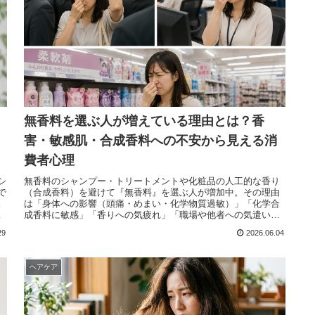
無香料を選ぶ人が増えている理由とは？香
害・敏感肌・合成香料への不安から見える消
費者心理
シ
無香料のシャンプー・トリートメントや化粧品の人工的な香り
で
（合成香料）を避けて『無香料』を選ぶ人が増加中。その理由
ス
は「身体への影響（頭痛・めまい・化学物質過敏）」「化学合
め
成香料に敏感」「香りへの気疲れ」「職場や他者への気遣い」
が
など。柔軟剤や化粧品、シャンプーなどの、強い香りに悩まさ
29
2026.06.04
れる「香害」という言葉が広く認知。
ヘアケア