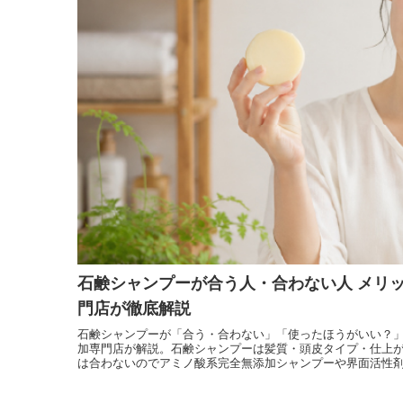
オリジナル化粧水比較
モリンガヘアケア
発酵モリンガ
お手入れ手順で選ぶ
モリンガ全商品
フルボ酸 太古の泉
季節のおススメ
モリンガ特集
生活用品
ロングセラー
黒糖
健康と美容アンケート
人気ランキング
インスタグラムVoice
お手入れ手順
無添加 石鹸早見表
商品動画を見る
石鹸シャンプーが合う人・合わない人 メリ
シャンプー早見表
門店が徹底解説
化粧水早見表
石鹸シャンプーが「合う・合わない」「使ったほうがいい？
加専門店が解説。石鹸シャンプーは髪質・頭皮タイプ・仕上
は合わないのでアミノ酸系完全無添加シャンプーや界面活性