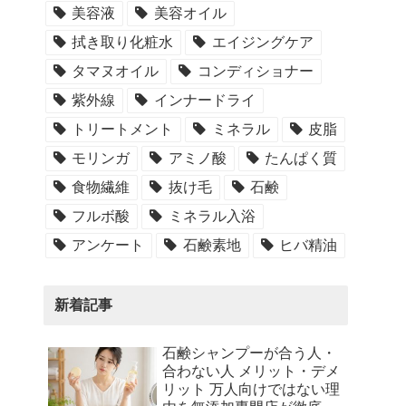
美容液
美容オイル
拭き取り化粧水
エイジングケア
タマヌオイル
コンディショナー
紫外線
インナードライ
トリートメント
ミネラル
皮脂
モリンガ
アミノ酸
たんぱく質
食物繊維
抜け毛
石鹸
フルボ酸
ミネラル入浴
アンケート
石鹸素地
ヒバ精油
新着記事
石鹸シャンプーが合う人・
合わない人 メリット・デメ
リット 万人向けではない理