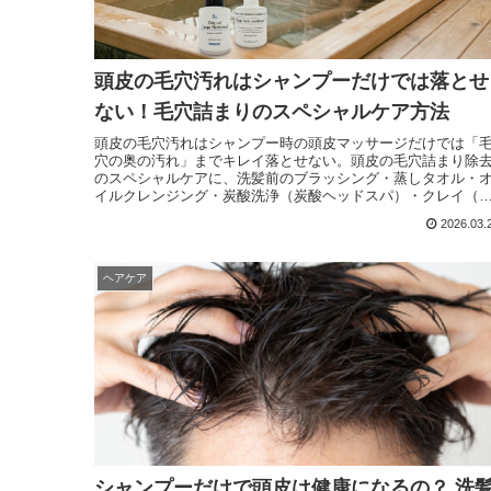
頭皮の毛穴汚れはシャンプーだけでは落とせ
ない！毛穴詰まりのスペシャルケア方法
頭皮の毛穴汚れはシャンプー時の頭皮マッサージだけでは「
穴の奥の汚れ」までキレイ落とせない。頭皮の毛穴詰まり除
のスペシャルケアに、洗髪前のブラッシング・蒸しタオル・
イルクレンジング・炭酸洗浄（炭酸ヘッドスパ）・クレイ（
土）やハーブ粉洗浄・強アルカリ水で洗浄・ミネラル温浴な
2026.03.
の毛穴クリーニング習慣をプラス。
ヘアケア
シャンプーだけで頭皮は健康になるの？ 洗