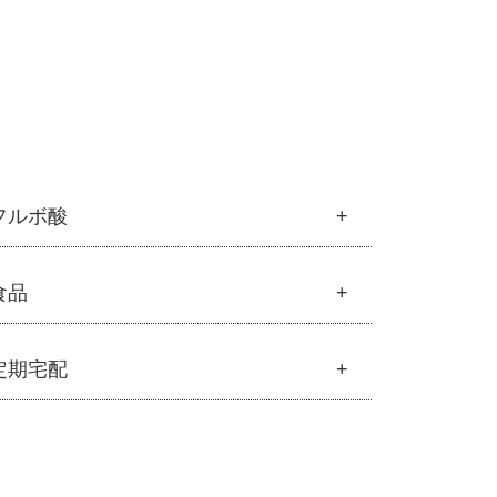
フルボ酸
フルボ酸
食品
├
フルボ酸 太古の泉
└
スキンケア・ヘアケア
食品
定期宅配
├
雑穀
├
調味料・加工品
定期宅配
├
豆・ごま・乾物・梅干し
├
サプリメント
├
おせち料理