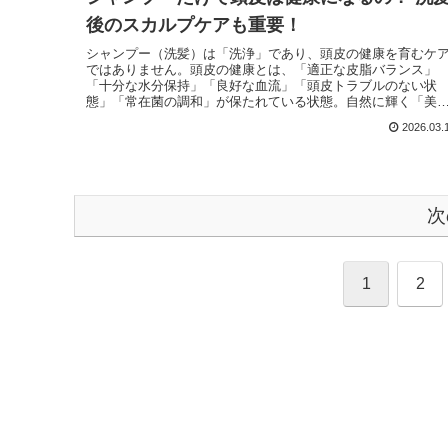
後のスカルプケアも重要！
シャンプー（洗髪）は「洗浄」であり、頭皮の健康を育むケ
ではありません。頭皮の健康とは、「適正な皮脂バランス」
「十分な水分保持」「良好な血流」「頭皮トラブルのない状
態」「常在菌の調和」が保たれている状態。自然に輝く「美
い素の髪」の土台は「頭皮の健康」。真に美しい素の髪は「
2026.03.
皮環境」の良し悪しで決まります。
次
1
2