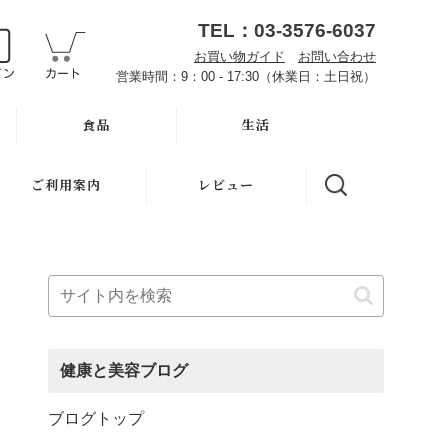
TEL：03-3576-6037
お買い物ガイド
お問い合わせ
営業時間：9：00 - 17:30（休業日：土日祝）
食品
生活
オーサワお取り寄せ
ハミガキ
ご利用案内
レビュー
雑穀
キッチン
魂の商材屋とは
調味料・加工品
洗濯
お知らせ
豆・ごま・乾物・梅干
バス・トイレ
初めての方へ
おせち料理
ナプキン
お買い物ガイド
健康と美容ブログ
洗浄・キッチン雑貨
虫よけ
よくある質問
ブログトップ
メーカー直送品