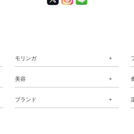
モリンガ
モリンガ
美容
├
解説 モリンガとは
├
モリンガの栄養素比較
美容
ブランド
├
発酵モリンガ
├
オリジナルスキンケア
├
モリンガブライト化粧品
├
無添加石鹸
├
モリンガサプリメント
ブランド一覧
├
固形石鹸
├
スキン＆ボディケア
├
アムリターラ
├
洗顔石鹸
├
クレンジング・石鹸