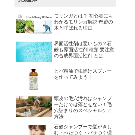
モリンガとは？ 初心者にも
わかるモリンガ解説 奇跡の
木と呼ばれる理由
界面活性剤は悪いもの？石
鹸も界面活性剤 種類 要注意
の合成界面活性剤 とは
ヒバ精油で虫除けスプレー
を作ってみよう！
頭皮の毛穴汚れはシャンプ
ーだけでは落とせない！毛
穴詰まりのスペシャルケア
方法
石鹸シャンプーで髪がきし
む・べたつく・パサつく理