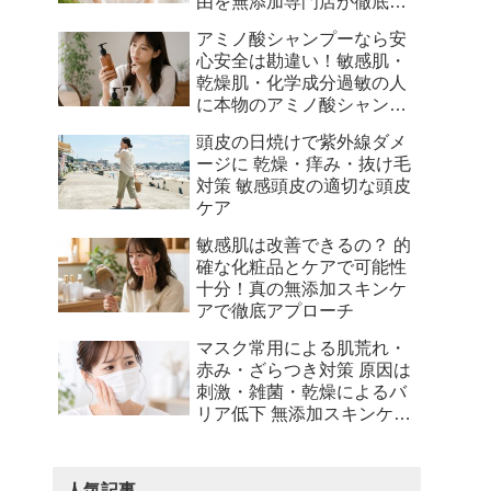
由を無添加専門店が徹底解
説
アミノ酸シャンプーなら安
心安全は勘違い！敏感肌・
乾燥肌・化学成分過敏の人
に本物のアミノ酸シャンプ
ーとは何かを徹底解説
頭皮の日焼けで紫外線ダメ
ージに 乾燥・痒み・抜け毛
対策 敏感頭皮の適切な頭皮
ケア
敏感肌は改善できるの？ 的
確な化粧品とケアで可能性
十分！真の無添加スキンケ
アで徹底アプローチ
マスク常用による肌荒れ・
赤み・ざらつき対策 原因は
刺激・雑菌・乾燥によるバ
リア低下 無添加スキンケア
でサポート
人気記事