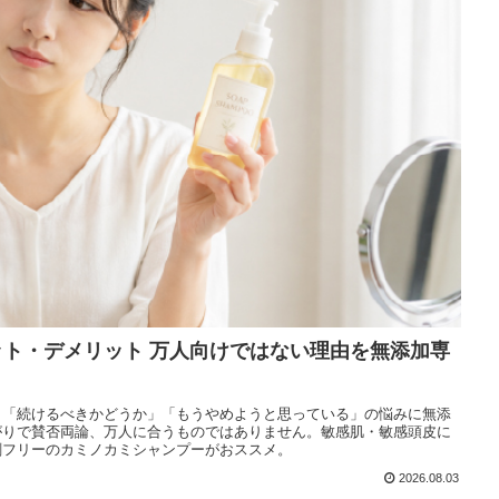
オーラルケア
お悩み別ヘアケア
アンケート結果
スキンケアブログ
ヘアケアブログ
無添加石鹸の考え方
ット・デメリット 万人向けではない理由を無添加専
」「続けるべきかどうか」「もうやめようと思っている」の悩みに無添
がりで賛否両論、万人に合うものではありません。敏感肌・敏感頭皮に
剤フリーのカミノカミシャンプーがおススメ。
2026.08.03