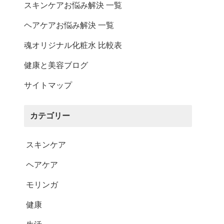
その他ご案内
スキンケアお悩み解決 一覧
ヘアケアお悩み解決 一覧
会員マイページ
魂オリジナル化粧水 比較表
新規会員登録
健康と美容ブログ
会員ランクについて
サイトマップ
お気に入りリスト
ID/パスワードが分か
カテゴリー
らない
スキンケア
ログイン・購入時の不
具合
ヘアケア
厳格な独自基準
モリンガ
メルマガ登録
健康