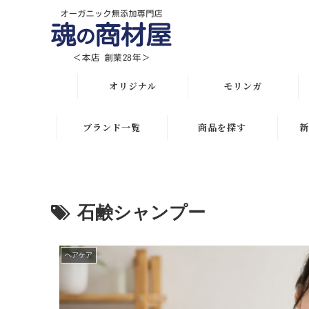
オリジナル
モリンガ
オリジナル全商品
解説 モリンガとは
ブランド一覧
商品を探す
新
悩み・目的で選ぶ
モリンガ栄養素比較
月間人気ランキング
初めての方におススメ
発酵モリンガ サプリ
オリジナルランキング
石鹸シャンプー
化粧水比較表
モリンガブライト化粧
初めての方におススメ
品
スキンケア
スキンケアお悩み解決
ヘアケア
モリンガサプリメント
ボディケア
ヘアケアお悩み解決
スキン＆ボディケア
ヘアケア