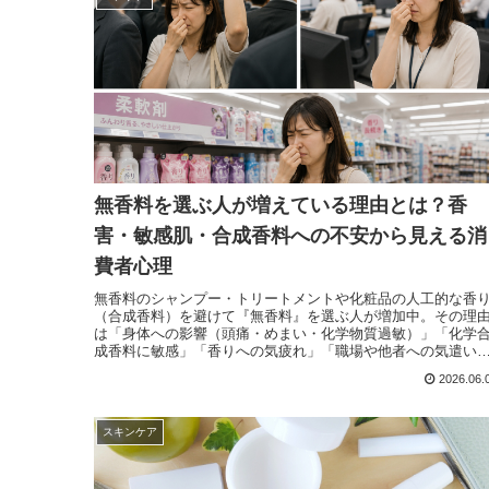
無香料を選ぶ人が増えている理由とは？香
害・敏感肌・合成香料への不安から見える消
費者心理
無香料のシャンプー・トリートメントや化粧品の人工的な香
（合成香料）を避けて『無香料』を選ぶ人が増加中。その理
は「身体への影響（頭痛・めまい・化学物質過敏）」「化学
成香料に敏感」「香りへの気疲れ」「職場や他者への気遣い
など。柔軟剤や化粧品、シャンプーなどの、強い香りに悩ま
2026.06.
れる「香害」という言葉が広く認知。
スキンケア