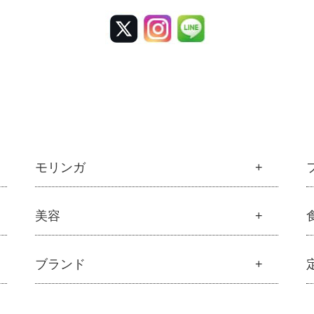
モリンガ
モリンガ
美容
├
解説 モリンガとは
├
モリンガの栄養素比較
美容
ブランド
├
発酵モリンガ
├
オリジナルスキンケア
├
モリンガブライト化粧品
├
無添加石鹸
├
モリンガサプリメント
ブランド一覧