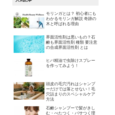
モリンガとは？ 初心者にも
わかるモリンガ解説 奇跡の
木と呼ばれる理由
界面活性剤は悪いもの？石
鹸も界面活性剤 種類 要注意
の合成界面活性剤 とは
ヒバ精油で虫除けスプレー
を作ってみよう！
頭皮の毛穴汚れはシャンプ
ーだけでは落とせない！毛
穴詰まりのスペシャルケア
方法
石鹸シャンプーで髪がきし
む・べたつく・パサつく理