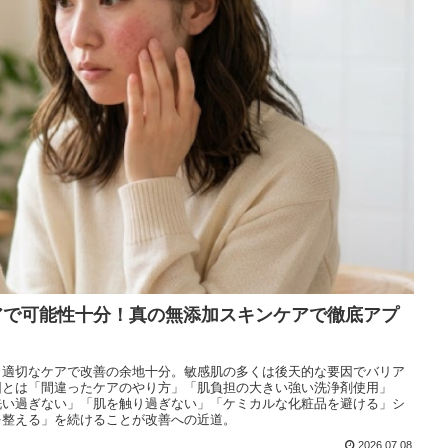
オーラルケア
お悩み別ヘアケア
アンケート結果
スキンケアブログ
ヘアケアブログ
無添加石鹸の考え方
アで可能性十分！真の無添加スキンケアで徹底アプ
と適切なケアで改善の余地十分。敏感肌の多くは後天的な要因でバリア
因とは「間違ったケアのやり方」「肌負担の大きい強い洗浄剤使用」
洗い過ぎない」「肌を触り過ぎない」「ケミカルな化粧品を避ける」シ
を整える」を続けることが改善への近道。
2026.07.08