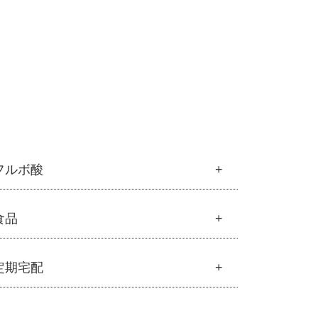
フルボ酸
フルボ酸
食品
├
フルボ酸 太古の泉
└
スキンケア・ヘアケア
食品
定期宅配
├
雑穀
├
調味料・加工品
定期宅配