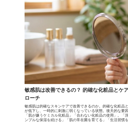
オリジナル化粧水比較
モリンガヘアケア
発酵モリンガ
お手入れ手順で選ぶ
モリンガ全商品
フルボ酸 太古の泉
季節のおススメ
モリンガ特集
生活用品
ロングセラー
黒糖
健康と美容アンケート
人気ランキング
インスタグラムVoice
お手入れ手順
無添加 石鹸早見表
商品動画を見る
敏感肌は改善できるの？ 的確な化粧品とケ
シャンプー早見表
ローチ
化粧水早見表
敏感肌は的確なスキンケアで改善できるのか。的確な化粧品
が低下し、一時的に刺激に弱くなっている状態。後天的な要
「肌が嫌うケミカル化粧品」「合わない化粧品の使用」。「
ンプルな保湿を続ける」「肌の常在菌を育てる」「生活習慣