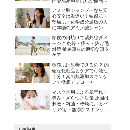
由を無添加専門店が徹底解
説
アミノ酸シャンプーなら安
心安全は勘違い！敏感肌・
乾燥肌・化学成分過敏の人
に本物のアミノ酸シャンプ
ーとは何かを徹底解説
頭皮の日焼けで紫外線ダメ
ージに 乾燥・痒み・抜け毛
対策 敏感頭皮の適切な頭皮
ケア
敏感肌は改善できるの？ 的
確な化粧品とケアで可能性
十分！真の無添加スキンケ
アで徹底アプローチ
マスク常用による肌荒れ・
赤み・ざらつき対策 原因は
刺激・雑菌・乾燥によるバ
リア低下 無添加スキンケア
でサポート
人気記事