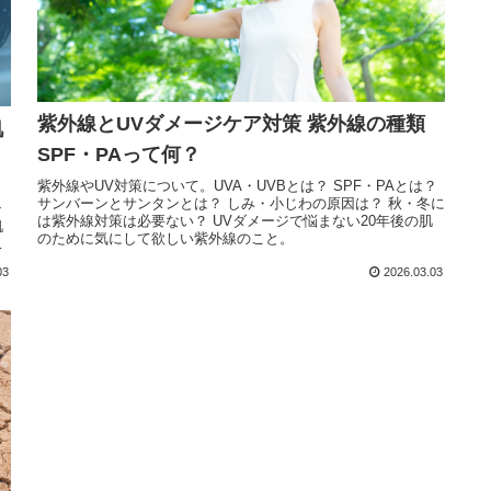
紫外線とUVダメージケア対策 紫外線の種類
肌
SPF・PAって何？
紫外線やUV対策について。UVA・UVBとは？ SPF・PAとは？
ト
サンバーンとサンタンとは？ しみ・小じわの原因は？ 秋・冬に
ン
は紫外線対策は必要ない？ UVダメージで悩まない20年後の肌
肌
のために気にして欲しい紫外線のこと。
03
2026.03.03