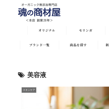
オリジナル
モリンガ
オリジナル全商品
解説 モリンガとは
ブランド一覧
商品を探す
新
悩み・目的で選ぶ
モリンガ栄養素比較
月間人気ランキング
初めての方におススメ
発酵モリンガ サプリ
オリジナルランキング
美容液
化粧水比較表
モリンガブライト化粧
初めての方におススメ
品
スキンケア
スキンケアお悩み解決
スキンケア
モリンガサプリメント
ボディケア
ヘアケアお悩み解決
スキン＆ボディケア
ヘアケア