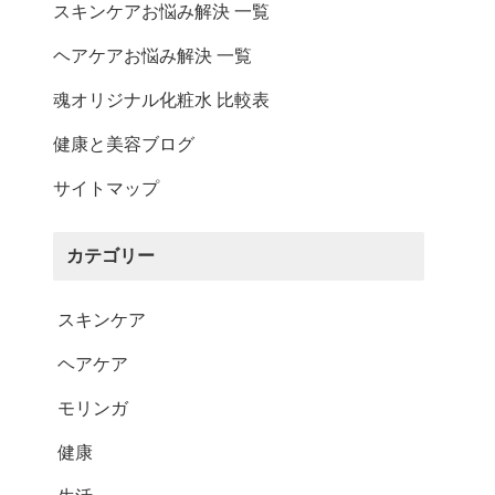
その他ご案内
スキンケアお悩み解決 一覧
ヘアケアお悩み解決 一覧
会員マイページ
魂オリジナル化粧水 比較表
新規会員登録
健康と美容ブログ
会員ランクについて
サイトマップ
お気に入りリスト
ID/パスワードが分か
カテゴリー
らない
スキンケア
ログイン・購入時の不
具合
ヘアケア
厳格な独自基準
モリンガ
メルマガ登録
健康