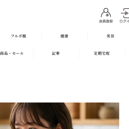
フルボ酸
健康
美容
太古の泉
ミネラル
魂オリジナル
商品・セール
記事
定期宅配
スキン＆ヘアケア
サプリメント
無添加石鹸
新商品
健康と美容ブログ
定期宅配について
健康飲料
スキンケア
ギフト
特集
サプリメント
健康の考え方
ボディケア
セール
無添加石鹸
ヘアケア
お試し商品
スキンケア
メイク
訳アリ商品
ヘアケア
肌質別スキンケア