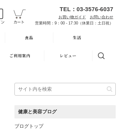
TEL：03-3576-6037
お買い物ガイド
お問い合わせ
営業時間：9：00 - 17:30（休業日：土日祝）
食品
生活
オーサワお取り寄せ
ハミガキ
ご利用案内
レビュー
雑穀
キッチン
魂の商材屋とは
調味料・加工品
洗濯
お知らせ
豆・ごま・乾物・梅干
バス・トイレ
初めての方へ
おせち料理
ナプキン
お買い物ガイド
健康と美容ブログ
洗浄・キッチン雑貨
虫よけ
よくある質問
ブログトップ
メーカー直送品