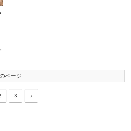
肌
に
因
っ
肌
26
よ
のページ
次
2
3
へ