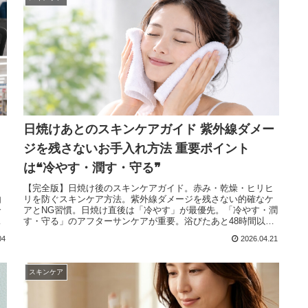
日焼けあとのスキンケアガイド 紫外線ダメー
ジを残さないお手入れ方法 重要ポイント
は❝冷やす・潤す・守る❞
り
【完全版】日焼け後のスキンケアガイド。赤み・乾燥・ヒリヒ
由
リを防ぐスキンケア方法。紫外線ダメージを残さない的確なケ
合
アとNG習慣。日焼け直後は「冷やす」が最優先。「冷やす・潤
」
す・守る」のアフターサンケアが重要。浴びたあと48時間以内
さ
のケアで将来の肌が決まる。
04
2026.04.21
スキンケア