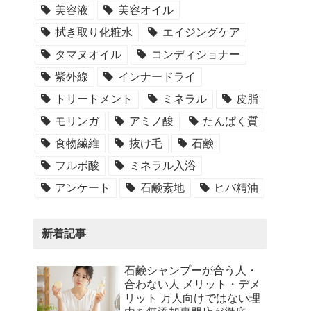
美容液
美容オイル
拭き取り化粧水
エイジングケア
タマヌオイル
コンディショナー
紫外線
インナードライ
トリートメント
ミネラル
皮脂
モリンガ
アミノ酸
たんぱく質
食物繊維
抜け毛
石鹸
フルボ酸
ミネラル入浴
アンケート
石鹸素地
ヒバ精油
新着記事
石鹸シャンプーが合う人・
合わない人 メリット・デメ
リット 万人向けではない理