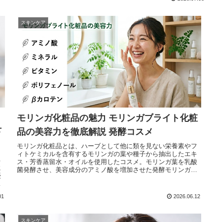
スキンケア
モリンガ化粧品の魅力 モリンガブライト化粧
下
品の美容力を徹底解説 発酵コスメ
モリンガ化粧品とは、ハーブとして他に類を見ない栄養素やフ
ィトケミカルを含有するモリンガの葉や種子から抽出したエキ
る
ス・芳香蒸留水・オイルを使用したコスメ。モリンガ葉を乳酸
に
菌発酵させ、美容成分のアミノ酸を増加させた発酵モリンガエ
優
キス配合の完全無添加化粧品が「モリンガブライト化粧品」。
湿
健やかで明るい「ブライト素肌」に導くために魂の商材屋が開
発。
01
2026.06.12
スキンケア