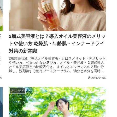
粧
2層式美容液とは？導入オイル美容液のメリッ
トや使い方 乾燥肌・年齢肌・インナードライ
対策の新常識
と
明
2層式美容液（導入オイル美容液）とは？メリット・デメリット
求
や使い方、ベタつかない選び方。オイル・美容液・２層式導入
で
オイル美容液との比較表付き。オイルとエッセンスの２層に分
離し、洗顔後すぐ使うブースターセラム。油分と水分を同時に
届けます。乾燥肌、敏感肌、ゴワつき、ハリ・ツヤ不足、エイ
09
2026.04.06
ジング・インナードライ対策に的確。
スキンケア