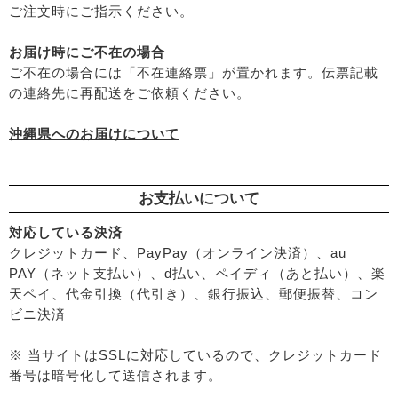
ご注文時にご指示ください。
└
ニキビ・吹き出物
└
お悩み・目的別ヘアケア
お届け時にご不在の場合
├
頭皮のフケ・かゆみ・臭い
ご不在の場合には「不在連絡票」が置かれます。伝票記載
├
艶・なめらか・パサつき
の連絡先に再配送をご依頼ください。
└
ダメージ
沖縄県へのお届けについて
お支払いについて
対応している決済
クレジットカード、PayPay（オンライン決済）、au
PAY（ネット支払い）、d払い、ペイディ（あと払い）、楽
天ペイ、代金引換（代引き）、銀行振込、郵便振替、コン
ビニ決済
※ 当サイトはSSLに対応しているので、クレジットカード
番号は暗号化して送信されます。