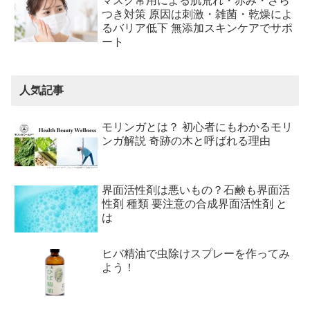
マスク常用による肌荒れ・赤み・ざら
つき対策 原因は刺激・雑菌・乾燥によ
るバリア低下 無添加スキンケアでサポ
ート
人気記事
モリンガとは？ 初心者にもわかるモリ
ンガ解説 奇跡の木と呼ばれる理由
界面活性剤は悪いもの？石鹸も界面活
性剤 種類 要注意の合成界面活性剤 と
は
ヒバ精油で虫除けスプレーを作ってみ
よう！