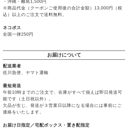
・沖縄・離島1,500円
├
ハーブ研究所（山澤清）
├
無添加シャンプー
※商品代金（クーポンご使用後の合計金額）13,000円（税
├
パルセイユ（ボンヌプランツ）
├
無添加コンディショナーなど
込）以上のご注文で送料無料。
├
ぺカルト
├
石鹸シャンプー・リンス
├
ベビーマーク（シェルミラック）
ネコポス
├
ヘアミスト・ヘアオイル
├
ロゴナ
全国一律250円
├
界面活性剤不使用シャンプー
├
グリーンハートインターナショナル
├
ヘアカラー
├
オーサワジャパン
├
男性におすすめヘアケア
├
カンホアの塩
お届けについて
└
ヘアケア雑貨
├
ビオカ
├
メイク
├
マルカワ味噌
配送業者
├
クレンジンク
佐川急便、ヤマト運輸
├
ヤマヒサ
├
日焼け止め
├
ムソー
├
ファンデーション
最短発送
├
渡部信一さんの無農薬豆
午前10時までのご注文で、在庫がすべて揃えば即日発送可
├
肌質・お悩み別スキンケア
├
がんこ本舗
能です（土日祝以外）。
├
乾燥肌・敏感
├
ナチュラムーン
欠品が生じ、発送が３営業日以降になる場合には事前にご
├
オイリー肌
├
パックスナチュロン（太陽油脂）
連絡をいたします。
├
毛穴の黒ずみ・角質・開き
└
竹おやじ末廣さんの竹炭ミネラル
├
シミ・くすみ
お届け日指定／宅配ボックス・置き配指定
├
エイジングケア