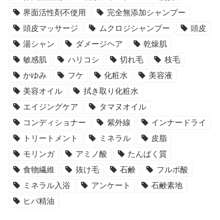
界面活性剤不使用
完全無添加シャンプー
頭皮マッサージ
ムクロジシャンプー
頭皮
湯シャン
ダメージヘア
乾燥肌
敏感肌
ハリコシ
切れ毛
枝毛
かゆみ
フケ
化粧水
美容液
美容オイル
拭き取り化粧水
エイジングケア
タマヌオイル
コンディショナー
紫外線
インナードライ
トリートメント
ミネラル
皮脂
モリンガ
アミノ酸
たんぱく質
食物繊維
抜け毛
石鹸
フルボ酸
ミネラル入浴
アンケート
石鹸素地
ヒバ精油