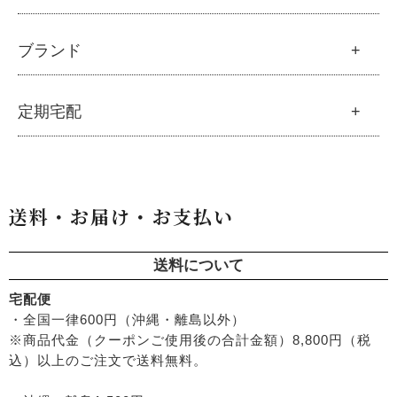
└
モリンガ ブログ
├
雑穀
├
オーガニック発酵モリンガ
├
洗顔石鹸
├
調味料・加工品
├
フルボ酸「太古の泉」
├
ボディソープ
生活
ブランド
├
豆・ごま・乾物・梅干し
├
生活用品
└
雑貨
├
ハミガキ
├
おせち料理
└
黒糖
├
スキンケア
├
キッチン
├
洗浄・キッチン雑貨
├
クレンジング・洗顔
ブランド一覧
定期宅配
├
洗濯
├
メーカー直送品（豆・米・塩など）
├
プレ化粧水（ふき取り）
├
アムリターラ
├
バス・トイレ
└
オーサワのお取り寄せコーナー
├
化粧水
├
アレッポの石鹸
├
ナプキン
├
醤油・味噌・油・塩
定期宅配
├
化粧水おススメセット
├
アンナトゥモール
└
虫よけ
├
酢・だし・ブイヨン
├
美容液・乳液
├
サプリメント
├
エコノワ（はぐみシリーズ）
送料・お届け・お支払い
├
マヨネーズ・ソース・甘味料
├
クリーム・オイル
├
無添加石鹸
├
かつらぎ（マグポーリン）
├
その他調味料
├
紫外線対策（UVケア）
├
スキンケア
├
京のすっぴんさん
├
玄米・穀類・粉類・シリアル
├
男性におすすめスキンケア
├
ヘアケア
送料について
├
暮らしっく村
├
麺・パスタ類
├
ファンデーション
└
オーラルケア
├
五條良品販売（五條の霧水）
宅配便
├
漬物・乾物・海藻
├
リップ・ハンドケア
├
コズグロ
・全国一律600円（沖縄・離島以外）
├
加工品
├
入浴用
├
ジザニア
※商品代金（クーポンご使用後の合計金額）8,800円（税
└
コーヒー・茶類
└
デオドラント
├
ナイアード
込）以上のご注文で送料無料。
├
ボディケア
├
ねば塾
├
ヘアケア