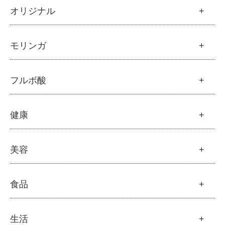
オリジナル
魂の商材屋オリジナル
モリンガ
├
オリジナルスキンケア
├
化粧水
モリンガ
フルボ酸
├
美容液・乳液・クリーム・オイル
├
解説 モリンガとは
├
アルピニエッセンス化粧品
├
モリンガの栄養素比較
├
紫外線・ブルーライト
フルボ酸
健康
├
発酵モリンガ
└
モリンガブライト化粧品
├
フルボ酸 太古の泉
├
モリンガブライト化粧品
├
オリジナルボディケア
└
スキンケア・ヘアケア
├
モリンガサプリメント
├
オリジナルヘアケア
健康
美容
├
スキン＆ボディケア
├
ハッピーシャンプー
├
ミネラル
├
クレンジング・石鹸
├
スカルプハーブシャンプー
├
サプリメント
├
化粧水
美容
食品
├
スマイルシャンプー
└
健康飲料
├
美容液・乳液・クリーム・オイル
├
コンデ・トリートメント
├
オリジナルスキンケア
├
モリンガヘアケア
├
ヘアミスト・ヘアオイル
├
無添加石鹸
食品
生活
├
モリンガ全商品
└
泡ボトル・ミニ泡ボトル
├
固形石鹸