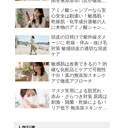
由を無添加専門店が徹底解
説
アミノ酸シャンプーなら安
心安全は勘違い！敏感肌・
乾燥肌・化学成分過敏の人
に本物のアミノ酸シャンプ
ーとは何かを徹底解説
頭皮の日焼けで紫外線ダメ
ージに 乾燥・痒み・抜け毛
対策 敏感頭皮の適切な頭皮
ケア
敏感肌は改善できるの？ 的
確な化粧品とケアで可能性
十分！真の無添加スキンケ
アで徹底アプローチ
マスク常用による肌荒れ・
赤み・ざらつき対策 原因は
刺激・雑菌・乾燥によるバ
リア低下 無添加スキンケア
でサポート
人気記事