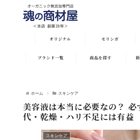
オリジナル
モリンガ
オリジナル全商品
解説 モリンガとは
ブランド一覧
商品を探す
新
悩み・目的で選ぶ
モリンガ栄養素比較
月間人気ランキング
初めての方におススメ
発酵モリンガ サプリ
オリジナルランキング
ホーム
スキンケア
化粧水比較表
モリンガブライト化粧
初めての方におススメ
美容液は本当に必要なの？ 必
品
スキンケア
代・乾燥・ハリ不足には有益
スキンケアお悩み解決
モリンガサプリメント
ボディケア
ヘアケアお悩み解決
スキン＆ボディケア
スキンケア
ヘアケア