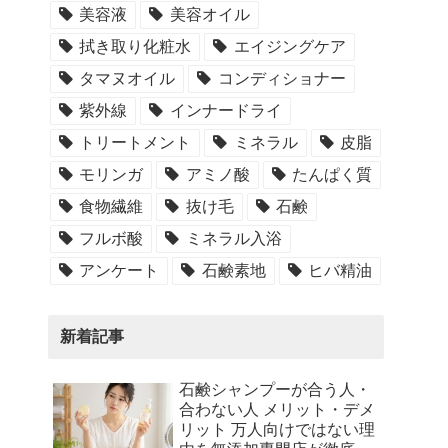
美容液
美容オイル
拭き取り化粧水
エイジングケア
タマヌオイル
コンディショナー
紫外線
インナードライ
トリートメント
ミネラル
皮脂
モリンガ
アミノ酸
たんぱく質
食物繊維
抜け毛
石鹸
フルボ酸
ミネラル入浴
アンケート
石鹸素地
ヒバ精油
新着記事
石鹸シャンプーが合う人・
合わない人 メリット・デメ
リット 万人向けではない理