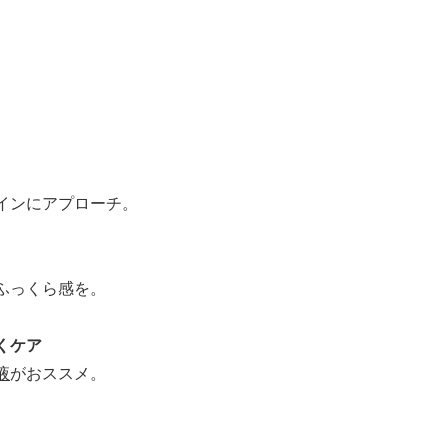
インにアプローチ。
ふっくら感を。
くケア
液
がおススメ。