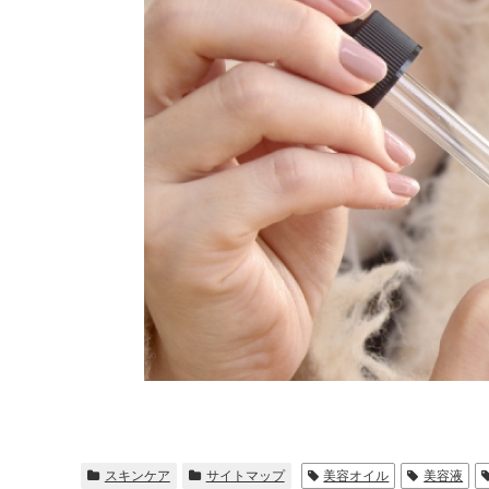
オリジナル化粧水比較
モリンガヘアケア
発酵モリンガ
お手入れ手順で選ぶ
モリンガ全商品
フルボ酸 太古の泉
季節のおススメ
モリンガ特集
生活用品
ロングセラー
黒糖
健康と美容アンケート
人気ランキング
インスタグラムVoice
お手入れ手順
無添加 石鹸早見表
商品動画を見る
シャンプー早見表
化粧水早見表
スキンケア
サイトマップ
美容オイル
美容液