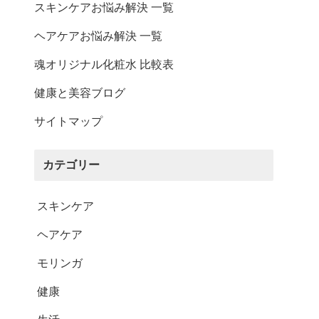
その他ご案内
スキンケアお悩み解決 一覧
ヘアケアお悩み解決 一覧
会員マイページ
魂オリジナル化粧水 比較表
新規会員登録
健康と美容ブログ
会員ランクについて
サイトマップ
お気に入りリスト
ID/パスワードが分か
カテゴリー
らない
スキンケア
ログイン・購入時の不
具合
ヘアケア
厳格な独自基準
モリンガ
メルマガ登録
健康