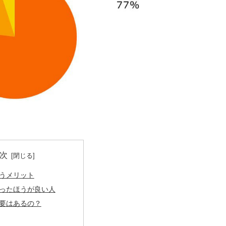
次
うメリット
ったほうが良い人
要はあるの？