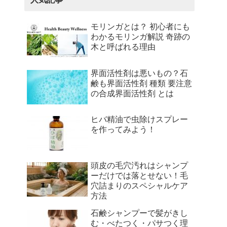
モリンガとは？ 初心者にも
わかるモリンガ解説 奇跡の
木と呼ばれる理由
界面活性剤は悪いもの？石
鹸も界面活性剤 種類 要注意
の合成界面活性剤 とは
ヒバ精油で虫除けスプレー
を作ってみよう！
頭皮の毛穴汚れはシャンプ
ーだけでは落とせない！毛
穴詰まりのスペシャルケア
方法
石鹸シャンプーで髪がきし
む・べたつく・パサつく理