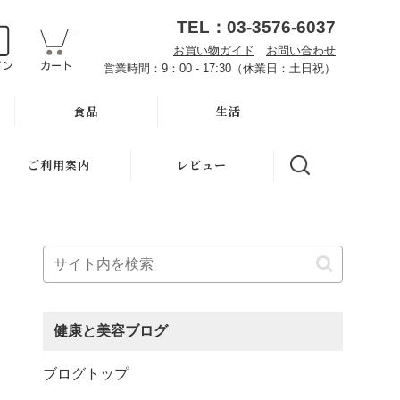
TEL：03-3576-6037
お買い物ガイド
お問い合わせ
営業時間：9：00 - 17:30（休業日：土日祝）
食品
生活
オーサワお取り寄せ
ハミガキ
ご利用案内
レビュー
雑穀
キッチン
魂の商材屋とは
調味料・加工品
洗濯
お知らせ
豆・ごま・乾物・梅干
バス・トイレ
初めての方へ
おせち料理
ナプキン
お買い物ガイド
健康と美容ブログ
洗浄・キッチン雑貨
虫よけ
よくある質問
ブログトップ
メーカー直送品