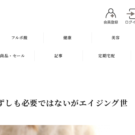
フルボ酸
健康
美容
太古の泉
ミネラル
魂オリジナル
商品・セール
記事
定期宅配
スキン＆ヘアケア
サプリメント
無添加石鹸
新商品
健康と美容ブログ
定期宅配について
健康飲料
スキンケア
ギフト
特集
サプリメント
健康の考え方
ボディケア
セール
無添加石鹸
ずしも必要ではないがエイジング世
ヘアケア
お試し商品
スキンケア
メイク
訳アリ商品
ヘアケア
肌質別スキンケア