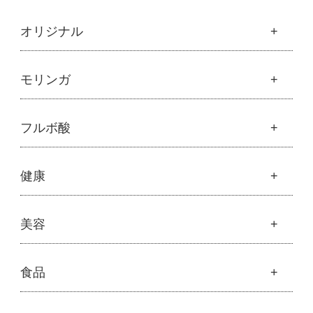
ェノキシエタ
の天然防腐）
が多い
ノール
オリジナル
合成香料
不使用
配合商品が多い
魂の商材屋オリジナル
モリンガ
合成着色料
不使用
商品による
├
オリジナルスキンケア
EDTA
不使用
配合されること
├
化粧水
がある
モリンガ
フルボ酸
├
美容液・乳液・クリーム・オイル
├
解説 モリンガとは
├
アルピニエッセンス化粧品
DEA・
不使用
配合されること
├
モリンガの栄養素比較
├
紫外線・ブルーライト
MEA・TEA
がある
フルボ酸
健康
├
発酵モリンガ
└
モリンガブライト化粧品
├
フルボ酸 太古の泉
├
モリンガブライト化粧品
石油由来原料
不使用
配合商品も多い
├
オリジナルボディケア
└
スキンケア・ヘアケア
├
モリンガサプリメント
├
オリジナルヘアケア
健康
美容
キャリーオー
表示・開示してい
表示義務なし
├
スキン＆ボディケア
├
ハッピーシャンプー
├
ミネラル
バー成分
る
├
クレンジング・石鹸
├
スカルプハーブシャンプー
├
サプリメント
├
化粧水
美容
食品
├
スマイルシャンプー
頭皮への考え
「頭皮環境を育
洗浄力・泡立
└
健康飲料
├
美容液・乳液・クリーム・オイル
├
コンデ・トリートメント
├
魂オリジナル
方
む」ことを重視
ち・指通りを重
├
モリンガヘアケア
視する傾向もあ
├
ヘアミスト・ヘアオイル
├
無添加石鹸