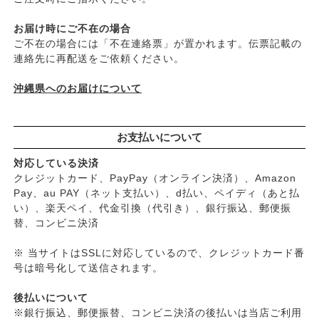
└
ニキビ・吹き出物
お届け時にご不在の場合
└
お悩み・目的別ヘアケア
ご不在の場合には「不在連絡票」が置かれます。伝票記載の
├
頭皮のフケ・かゆみ・臭い
連絡先に再配送をご依頼ください。
├
艶・なめらか・パサつき
└
ダメージ
沖縄県へのお届けについて
お支払いについて
対応している決済
クレジットカード、PayPay（オンライン決済）、Amazon
Pay、au PAY（ネット支払い）、d払い、ペイディ（あと払
い）、楽天ペイ、代金引換（代引き）、銀行振込、郵便振
替、コンビニ決済
※ 当サイトはSSLに対応しているので、クレジットカード番
号は暗号化して送信されます。
後払いについて
※銀行振込、郵便振替、コンビニ決済の後払いは当店ご利用