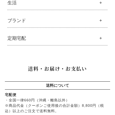
食品
生活
├
モリンガ全商品
る
└
泡ボトル・ミニ泡ボトル
├
固形石鹸
└
モリンガ ブログ
├
雑穀
├
オーガニック発酵モリンガ
├
洗顔石鹸
赤ちゃん・敏
敏感な頭皮や肌へ
商品により異な
├
調味料・加工品
├
フルボ酸「太古の泉」
├
ボディソープ
生活
感肌への配慮
の使用を想定
る
ブランド
├
豆・ごま・乾物・梅干し
├
生活用品
└
雑貨
├
ハミガキ
├
おせち料理
└
黒糖
├
スキンケア
顔・身体への
洗顔・全身洗いも
基本的には髪専
├
キッチン
├
洗浄・キッチン雑貨
使用
可
用
├
クレンジング・洗顔
ブランド一覧
定期宅配
├
洗濯
├
メーカー直送品（豆・米・塩など）
├
プレ化粧水（ふき取り）
├
アムリターラ
├
バス・トイレ
無添加基準
独自の厳しい無添
メーカーごとに
└
オーサワのお取り寄せコーナー
├
化粧水
├
アレッポの石鹸
├
ナプキン
加基準
大きく異なる
├
醤油・味噌・油・塩
定期宅配
├
化粧水おススメセット
├
アンナトゥモール
└
虫よけ
├
酢・だし・ブイヨン
├
美容液・乳液
├
サプリメント
├
エコノワ（はぐみシリーズ）
送料・お届け・お支払い
├
マヨネーズ・ソース・甘味料
├
クリーム・オイル
├
無添加石鹸
├
かつらぎ（マグポーリン）
├
その他調味料
├
紫外線対策（UVケア）
├
スキンケア
├
京のすっぴんさん
├
玄米・穀類・粉類・シリアル
├
男性におすすめスキンケア
├
ヘアケア
├
暮らしっく村
送料について
├
麺・パスタ類
├
リップ・ハンドケア
└
オーラルケア
├
五條良品販売（五條の霧水）
├
漬物・乾物・海藻
├
入浴用
宅配便
├
コズグロ
├
加工品
・全国一律660円（沖縄・離島以外）
└
デオドラント
├
ジザニア
※商品代金（クーポンご使用後の合計金額）8,800円（税
└
コーヒー・茶類
├
ボディケア
├
ナイアード
込）以上のご注文で送料無料。
├
ヘアケア