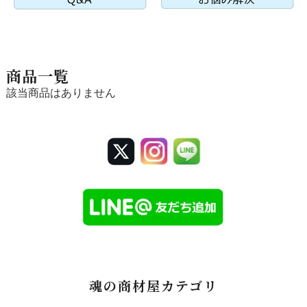
多い
全成分中の合
2種類のみ
５−10種類
程度
成界面活性剤
配合されること
商品一覧
も多い
該当商品はありません
石油系合成界
不使用
配合される場合
面活性剤
がある
シリコン
不使用
配合商品も多い
シリコン類似
不使用
配合されること
（ポリクオタ
が多い
ニウム等）
合成ポリマー
不使用
配合されること
（PEG・カ
が多い
ルボマー等）
魂の商材屋カテゴリ
パラベン・フ
不使用（植物由来
配合されること