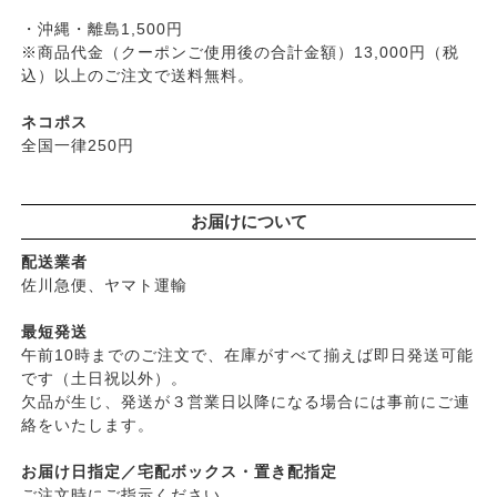
├
ねば塾
├
無添加シャンプー
・沖縄・離島1,500円
├
ハーブ研究所（山澤清）
├
無添加コンディショナーなど
※商品代金（クーポンご使用後の合計金額）13,000円（税
├
パルセイユ（ボンヌプランツ）
込）以上のご注文で送料無料。
├
石鹸シャンプー・リンス
├
ぺカルト
├
ヘアミスト・ヘアオイル
├
ベビーマーク（シェルミラック）
ネコポス
├
界面活性剤不使用シャンプー
├
ロゴナ
全国一律250円
├
ヘアカラー
├
グリーンハートインターナショナル
├
男性におすすめヘアケア
├
オーサワジャパン
└
ヘアケア雑貨
お届けについて
├
カンホアの塩
├
メイク
├
ビオカ
配送業者
├
クレンジンク
├
マルカワ味噌
佐川急便、ヤマト運輸
├
日焼け止め
├
ヤマヒサ
├
ファンデーション
最短発送
├
ムソー
午前10時までのご注文で、在庫がすべて揃えば即日発送可能
├
肌質・お悩み別スキンケア
├
渡部信一さんの無農薬豆
です（土日祝以外）。
├
乾燥肌・敏感
├
がんこ本舗
欠品が生じ、発送が３営業日以降になる場合には事前にご連
├
オイリー肌
├
ナチュラムーン
絡をいたします。
├
毛穴の黒ずみ・角質・開き
├
パックスナチュロン（太陽油脂）
├
シミ・くすみ
お届け日指定／宅配ボックス・置き配指定
└
竹おやじ末廣さんの竹炭ミネラル
├
エイジングケア
ご注文時にご指示ください。