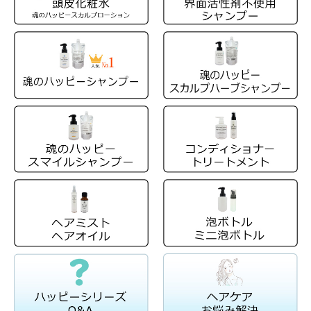
頭皮は顔と繋がる大事な皮膚の一部。
だから頭皮・髪・肌が嫌うようなケミカ
ル成分は使いません。
アミノ酸系の完全無添加シャンプー、そ
れが、１番人気の「魂のハッピーシャン
プー」を含む、魂のハッピーシリーズシ
ャンプーです。一般的なアミノ酸系シャ
ンプーと比べてみてください。
比較項目
魂のハッピーシャ
一般的なアミノ
ンプー
酸系シャンプー
洗浄成分
アミノ酸系とベタ
アミノ酸系＋洗
イン系
浄力補助成分を
複数配合が多い
洗浄成分の種
2種類のみ
4−５種類
程度配
類
合されることも