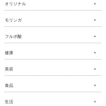
オリジナル
魂の商材屋オリジナル
モリンガ
├
オリジナルスキンケア
├
化粧水
モリンガ
フルボ酸
├
美容液・乳液・クリーム・オイル
├
解説 モリンガとは
├
アルピニエッセンス化粧品
├
モリンガの栄養素比較
├
紫外線・ブルーライト
フルボ酸
健康
├
発酵モリンガ
└
モリンガブライト化粧品
├
フルボ酸 太古の泉
├
モリンガブライト化粧品
├
オリジナルボディケア
└
スキンケア・ヘアケア
├
モリンガサプリメント
├
オリジナルヘアケア
健康
美容
├
スキン＆ボディケア
├
ハッピーシャンプー
├
ミネラル
├
クレンジング・石鹸
├
スカルプハーブシャンプー
├
サプリメント
├
化粧水
美容
食品
├
スマイルシャンプー
└
健康飲料
├
美容液・乳液・クリーム・オイル
├
コンデ・トリートメント
├
オリジナルスキンケア
├
モリンガヘアケア
├
ヘアミスト・ヘアオイル
├
無添加石鹸
食品
生活
├
モリンガ全商品
└
泡ボトル・ミニ泡ボトル
├
固形石鹸