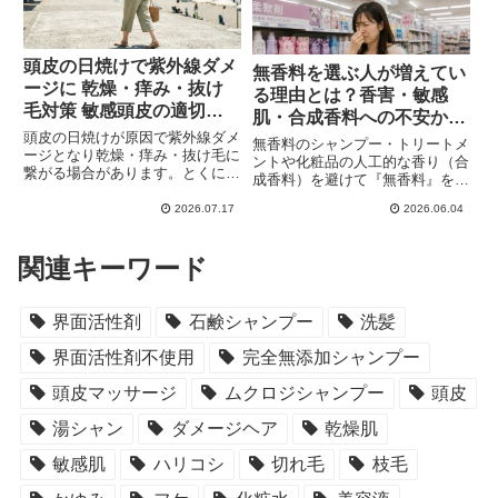
す。洗顔・全身洗い・石鹸シャン
プーに使えます。
頭皮の日焼けで紫外線ダメ
無香料を選ぶ人が増えてい
ージに 乾燥・痒み・抜け
る理由とは？香害・敏感
毛対策 敏感頭皮の適切な
肌・合成香料への不安から
頭皮ケア
頭皮の日焼けが原因で紫外線ダメ
見える消費者心理
無香料のシャンプー・トリートメ
ージとなり乾燥・痒み・抜け毛に
ントや化粧品の人工的な香り（合
繋がる場合があります。とくに敏
成香料）を避けて『無香料』を選
感頭皮（敏感肌）の方は帽子・日
ぶ人が増加中。その理由は「身体
傘等での日焼け予防に加えて、日
2026.07.17
2026.06.04
への影響（頭痛・めまい・化学物
焼け後の「冷やす・優しく洗う・
質過敏）」「化学合成香料に敏
保湿」のアフターケア必須。「頭
感」「香りへの気疲れ」「職場や
関連キーワード
皮が紫外線ダメージを受けやすい
他者への気遣い」など。柔軟剤や
理由」「頭皮の日焼けでの紫外線
化粧品、シャンプーなどの、強い
ダメージ」「頭皮を日焼け・紫外
香りに悩まされる「香害」という
線から守る対策」「紫外線ダメー
界面活性剤
石鹸シャンプー
洗髪
言葉が広く認知。
ジのアフターケア方法」「敏感頭
皮の方に注意して欲しいポイン
界面活性剤不使用
完全無添加シャンプー
ト」を記述。
頭皮マッサージ
ムクロジシャンプー
頭皮
湯シャン
ダメージヘア
乾燥肌
敏感肌
ハリコシ
切れ毛
枝毛