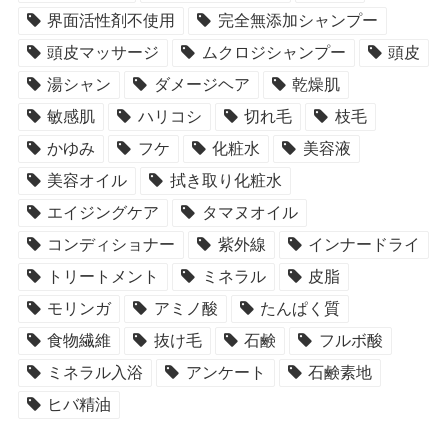
界面活性剤不使用
完全無添加シャンプー
頭皮マッサージ
ムクロジシャンプー
頭皮
湯シャン
ダメージヘア
乾燥肌
敏感肌
ハリコシ
切れ毛
枝毛
かゆみ
フケ
化粧水
美容液
美容オイル
拭き取り化粧水
エイジングケア
タマヌオイル
コンディショナー
紫外線
インナードライ
トリートメント
ミネラル
皮脂
モリンガ
アミノ酸
たんぱく質
食物繊維
抜け毛
石鹸
フルボ酸
ミネラル入浴
アンケート
石鹸素地
ヒバ精油