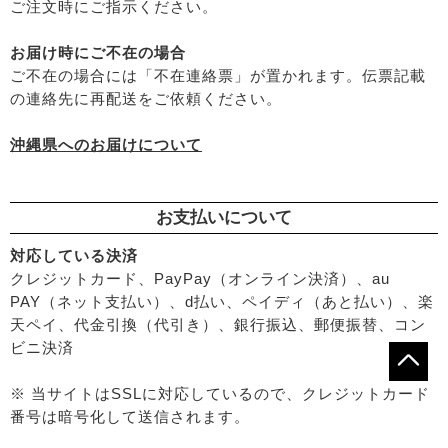
ご注文時にご指示ください。
└
ニキビ・吹き出物
└
お悩み・目的別ヘアケア
お届け時にご不在の場合
├
頭皮のフケ・かゆみ・臭い
ご不在の場合には「不在連絡票」が置かれます。伝票記載
├
艶・なめらか・パサつき
の連絡先に再配送をご依頼ください。
└
ダメージ
沖縄県へのお届けについて
お支払いについて
対応している決済
クレジットカード、PayPay（オンライン決済）、au
PAY（ネット支払い）、d払い、ペイディ（あと払い）、楽
天ペイ、代金引換（代引き）、銀行振込、郵便振替、コン
ビニ決済
※ 当サイトはSSLに対応しているので、クレジットカード
番号は暗号化して送信されます。