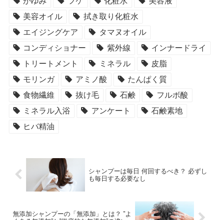
かゆみ
フケ
化粧水
美容液
美容オイル
拭き取り化粧水
エイジングケア
タマヌオイル
コンディショナー
紫外線
インナードライ
トリートメント
ミネラル
皮脂
モリンガ
アミノ酸
たんぱく質
食物繊維
抜け毛
石鹸
フルボ酸
ミネラル入浴
アンケート
石鹸素地
ヒバ精油
シャンプーは毎日 何回するべき？ 必ずし
も毎日する必要なし
無添加シャンプーの「無添加」とは？ ‟よ