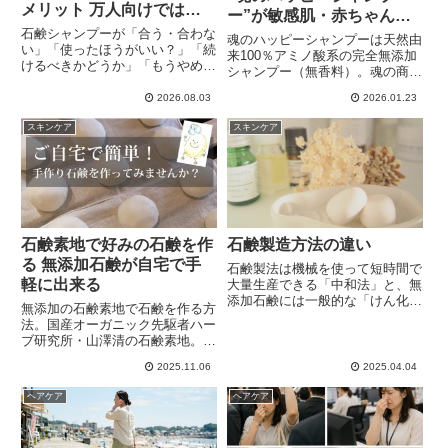
メリット 万人向けではな
ー”が敏感肌・赤ちゃんに
い理由を無添加専門店が徹
石鹸シャンプーが「合う・合わな
人気の理由
魂のハッピーシャンプーは天然由
底解説
い」「使ったほうがいい？」「続
来100％アミノ酸系の完全無添加
けるべきかどうか」「もうやめよ
シャンプー（無香料）。魂の商材
うと思っている」の悩みに無添加
屋で人気No.1の本当の無添加シ
専門店が解説。石鹸シャンプーは
2026.08.03
2026.01.23
ャンプー。泡で出して泡で出して
髪質・頭皮タイプ・仕上がりで賛
洗髪・洗顔・全身洗いができるの
否両論、万人に合うものではあり
スキンケア
スキンケア
で敏感肌や赤ちゃんにも大人気。
ません。敏感肌・敏感頭皮には合
乳幼児から大人、高齢者、男性ま
わないのでアミノ酸系完全無添加
でジェンダーレス＆家族全員で使
シャンプーや界面活性剤フリーの
えます。
カミノカミシャンプーがおスス
メ。
石鹸素地で好みの石鹸を作
石鹸製造方法の違い
る 無添加石鹸が自宅で手
石鹸製法は機械を使って短時間で
軽に出来る
大量生産できる「中和法」と、無
添加石鹸には一般的な「けん化
無添加の石鹸素地で石鹸を作る方
法」の2種類があります。釜炊き
法。国産オーガニック先駆者ハー
する「ホットプロセス」、加熱せ
ブ研究所・山澤清の石鹸素地。パ
ずに作る「コールドプロセス製
ームとココナッツオイル原料の無
法」という区分けも。大量生産し
2025.11.06
2025.04.04
添加石鹸素地。お湯を入れて約
たいのか、手間隙かかっても化学
40分こねて1か月間自然乾燥する
合成添加剤を使わない無添加石鹸
ヘアケア
ヘアケア
だけでもっちりモコモコの泡立ち
を作りたいのか。すべてメーカー
で、溶けにくく長持ちする高品質
の考え方次第。
な無添加石鹸が約13個作れま