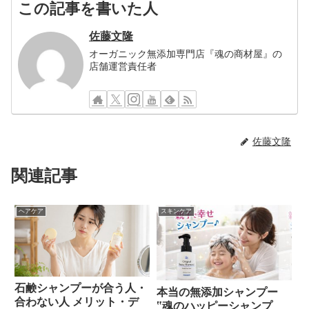
この記事を書いた人
佐藤文隆
オーガニック無添加専門店『魂の商材屋』の
店舗運営責任者
佐藤文隆
関連記事
ヘアケア
スキンケア
石鹸シャンプーが合う人・
本当の無添加シャンプー
合わない人 メリット・デ
‟魂のハッピーシャンプ