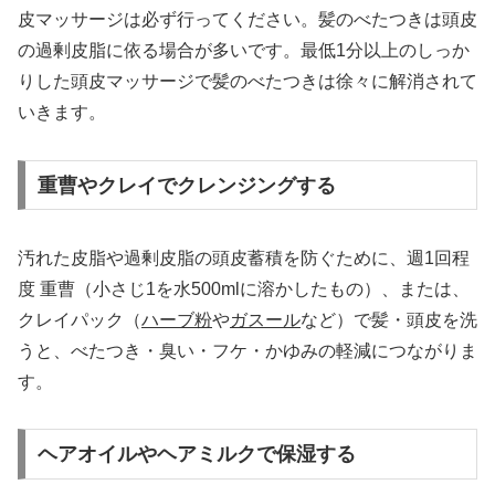
皮マッサージは必ず行ってください。髪のべたつきは頭皮
の過剰皮脂に依る場合が多いです。最低1分以上のしっか
りした頭皮マッサージで髪のべたつきは徐々に解消されて
いきます。
重曹やクレイでクレンジングする
汚れた皮脂や過剰皮脂の頭皮蓄積を防ぐために、週1回程
度 重曹（小さじ1を水500mlに溶かしたもの）、または、
クレイパック（
ハーブ粉
や
ガスール
など）で髪・頭皮を洗
うと、べたつき・臭い・フケ・かゆみの軽減につながりま
す。
ヘアオイルやヘアミルクで保湿する