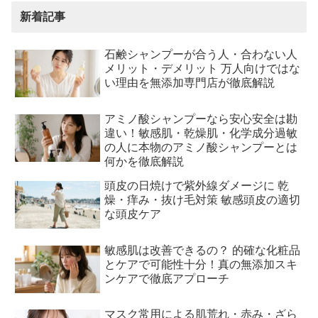
新着記事
石鹸シャンプーが合う人・合わない人
メリット・デメリット 万人向けではな
い理由を無添加専門店が徹底解説
アミノ酸シャンプーなら安心安全は勘
違い！敏感肌・乾燥肌・化学成分過敏
の人に本物のアミノ酸シャンプーとは
何かを徹底解説
頭皮の日焼けで紫外線ダメージに 乾
燥・痒み・抜け毛対策 敏感頭皮の適切
な頭皮ケア
敏感肌は改善できるの？ 的確な化粧品
とケアで可能性十分！真の無添加スキ
ンケアで徹底アプローチ
マスク常用による肌荒れ・赤み・ざら