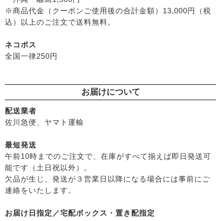
├
無添加シャンプー
※商品代金（クーポンご使用後の合計金額）13,000円（税
├
パルセイユ（ボンヌプランツ）
├
無添加コンディショナーなど
込）以上のご注文で送料無料。
├
ぺカルト
├
石鹸シャンプー・リンス
├
ベビーマーク（シェルミラック）
ネコポス
├
ヘアミスト・ヘアオイル
├
ロゴナ
全国一律250円
├
界面活性剤不使用シャンプー
├
グリーンハートインターナショナル
├
ヘアカラー
├
オーサワジャパン
├
男性におすすめヘアケア
├
カンホアの塩
お届けについて
└
ヘアケア雑貨
├
ビオカ
├
メイク
├
マルカワ味噌
配送業者
├
クレンジンク
佐川急便、ヤマト運輸
├
ヤマヒサ
├
日焼け止め
├
ムソー
├
ファンデーション
最短発送
├
渡部信一さんの無農薬豆
午前10時までのご注文で、在庫がすべて揃えば即日発送可
├
肌質・お悩み別スキンケア
├
がんこ本舗
能です（土日祝以外）。
├
乾燥肌・敏感
├
ナチュラムーン
欠品が生じ、発送が３営業日以降になる場合には事前にご
├
オイリー肌
├
パックスナチュロン（太陽油脂）
連絡をいたします。
├
毛穴の黒ずみ・角質・開き
└
竹おやじ末廣さんの竹炭ミネラル
├
シミ・くすみ
お届け日指定／宅配ボックス・置き配指定
├
エイジングケア