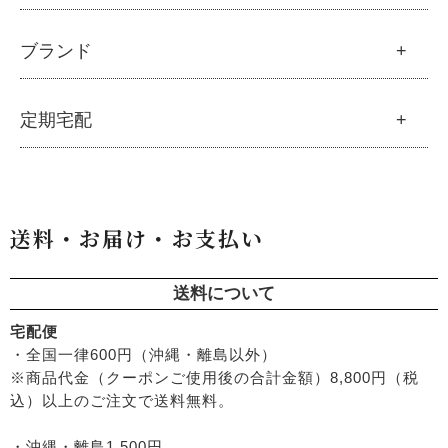
└
モリンガ ブログ
├
雑穀
├
オーガニック発酵モリンガ
├
洗顔石鹸
├
調味料・加工品
├
フルボ酸「太古の泉」
├
ボディソープ
生活
ブランド
├
豆・ごま・乾物・梅干し
├
生活用品
└
雑貨
├
ハミガキ
├
おせち料理
└
黒糖
├
スキンケア
├
キッチン
├
洗浄・キッチン雑貨
├
クレンジング・洗顔
ブランド一覧
定期宅配
├
洗濯
├
メーカー直送品（豆・米・塩など）
├
プレ化粧水（ふき取り）
├
アムリターラ
├
バス・トイレ
└
オーサワのお取り寄せコーナー
├
化粧水
├
アレッポの石鹸
├
ナプキン
├
醤油・味噌・油・塩
定期宅配
├
化粧水おススメセット
├
アンナトゥモール
└
虫よけ
├
酢・だし・ブイヨン
├
美容液・乳液
├
サプリメント
├
エコノワ（はぐみシリーズ）
送料・お届け・お支払い
├
マヨネーズ・ソース・甘味料
├
クリーム・オイル
├
無添加石鹸
├
かつらぎ（マグポーリン）
├
その他調味料
├
紫外線対策（UVケア）
├
スキンケア
├
京のすっぴんさん
├
玄米・穀類・粉類・シリアル
├
男性におすすめスキンケア
├
ヘアケア
送料について
├
暮らしっく村
├
麺・パスタ類
├
ファンデーション
└
オーラルケア
├
五條良品販売（五條の霧水）
宅配便
├
漬物・乾物・海藻
├
リップ・ハンドケア
├
コズグロ
・全国一律600円（沖縄・離島以外）
├
加工品
├
入浴用
├
ジザニア
※商品代金（クーポンご使用後の合計金額）8,800円（税
└
コーヒー・茶類
└
デオドラント
├
ナイアード
込）以上のご注文で送料無料。
├
ボディケア
├
ねば塾
├
ヘアケア
・沖縄・離島1,500円
├
ハーブ研究所（山澤清）