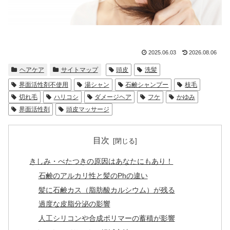
2025.06.03
2026.08.06
ヘアケア
サイトマップ
頭皮
洗髪
界面活性剤不使用
湯シャン
石鹸シャンプー
枝毛
切れ毛
ハリコシ
ダメージヘア
フケ
かゆみ
界面活性剤
頭皮マッサージ
目次
きしみ・べたつきの原因はあなたにもあり！
石鹸のアルカリ性と髪のPhの違い
髪に石鹸カス（脂肪酸カルシウム）が残る
過度な皮脂分泌の影響
人工シリコンや合成ポリマーの蓄積が影響