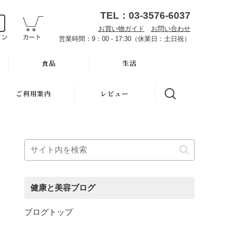
TEL：03-3576-6037
お買い物ガイド
お問い合わせ
営業時間：9：00 - 17:30（休業日：土日祝）
食品
生活
オーサワお取り寄せ
ハミガキ
ご利用案内
レビュー
雑穀
キッチン
魂の商材屋とは
調味料・加工品
洗濯
お知らせ
豆・ごま・乾物・梅干
バス・トイレ
初めての方へ
おせち料理
ナプキン
お買い物ガイド
健康と美容ブログ
洗浄・キッチン雑貨
虫よけ
よくある質問
ブログトップ
メーカー直送品