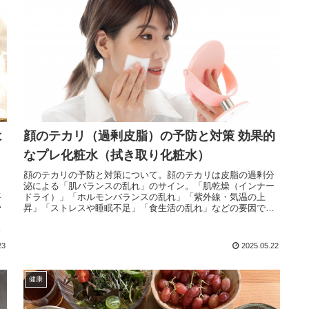
は
顔のテカリ（過剰皮脂）の予防と対策 効果的
なプレ化粧水（拭き取り化粧水）
顔のテカリの予防と対策について。顔のテカリは皮脂の過剰分
泌による「肌バランスの乱れ」のサイン。「肌乾燥（インナー
上
ドライ）」「ホルモンバランスの乱れ」「紫外線・気温の上
ハ
昇」「ストレスや睡眠不足」「食生活の乱れ」などの要因で
「皮脂が必要以上に分泌」されるとテカリに。適度な皮脂で自
ど
然な潤いを確保できるようにコントロールしてあげるのが理
想。
23
2025.05.22
健康