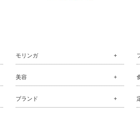
モリンガ
モリンガ
美容
├
解説 モリンガとは
├
モリンガの栄養素比較
美容
ブランド
├
発酵モリンガ
├
オリジナルスキンケア
├
モリンガブライト化粧品
├
無添加石鹸
├
モリンガサプリメント
ブランド一覧
├
固形石鹸
├
スキン＆ボディケア
├
アムリターラ
├
洗顔石鹸
├
クレンジング・石鹸
├
アレッポの石鹸
├
ボディソープ
├
化粧水