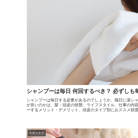
オリジナル化粧水比較
モリンガヘアケア
発酵モリンガ
お手入れ手順で選ぶ
モリンガ全商品
フルボ酸 太古の泉
季節のおススメ
モリンガ特集
生活用品
ロングセラー
黒糖
健康と美容アンケート
人気ランキング
インスタグラムVoice
お手入れ手順
無添加 石鹸早見表
シャンプーは毎日 何回するべき？ 必ずしも
商品動画を見る
シャンプー早見表
シャンプーは毎日する必要があるのでしょうか。隔日に湯シ
が良いのかは、髪・頭皮の状態、ライフスタイル、仕事の内
ーするメリット・デメリット、頭皮のタイプ別におススメ頻
化粧水早見表
スキンケア