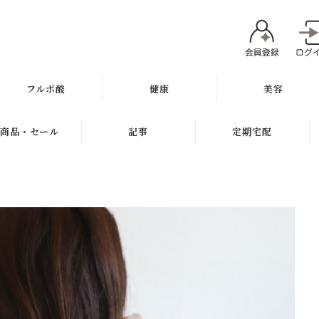
フルボ酸
健康
美容
太古の泉
ミネラル
魂オリジナル
商品・セール
記事
定期宅配
スキン＆ヘアケア
サプリメント
無添加石鹸
新商品
健康と美容ブログ
定期宅配について
健康飲料
スキンケア
ギフト
特集
サプリメント
健康の考え方
ボディケア
セール
無添加石鹸
ヘアケア
お試し商品
スキンケア
メイク
訳アリ商品
ヘアケア
肌質別スキンケア