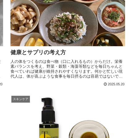
健康とサプリの考え方
酸
人の体をつくるのは食べ物（口に入れるもの）からだけ。栄養
素バランスを考え、野菜・穀類・海藻等類などを毎日ちゃんと
も
食べていれば健康が維持されやすくなります。何かと忙しい現
代人は、体が喜ぶような食事を毎日摂るのは容易ではないでし
ょう。栄養素補助を目的とするサプリメント等に力を借りなけ
20
2025.05.20
ればならない場合も出てきます。ただし、食事の見直しを怠
り、手っ取り早くサプリメントに依存するのは本末転倒。
スキンケア