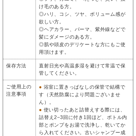
け毛のある方。
◎ハリ、コシ、ツヤ、ボリューム感が
欲しい方。
◎ヘアカラー、パーマ、紫外線などで
髪にダメージのある方。
◎肌や頭皮のデリケートな方にもご使
用頂けます。
保存方法
直射日光や高温多湿を避けて常温で保
管してください。
ご使用上の
●
浴室に置きっぱなしの保管で結構で
注意事項
す（天然防腐により問題ございませ
ん）。
●
使い切ったあと詰替えする際には、
詰替え2−3回に付き1回ほど、ボトル内
部とポンプをお湯で洗浄し、乾いてか
ら入れてください。古いシャンプー成