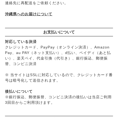
├
頭皮のフケ・かゆみ・臭い
連絡先に再配送をご依頼ください。
├
艶・なめらか・パサつき
└
ダメージ
沖縄県へのお届けについて
お支払いについて
対応している決済
クレジットカード、PayPay（オンライン決済）、Amazon
Pay、au PAY（ネット支払い）、d払い、ペイディ（あと払
い）、楽天ペイ、代金引換（代引き）、銀行振込、郵便振
替、コンビニ決済
※ 当サイトはSSLに対応しているので、クレジットカード番
号は暗号化して送信されます。
後払いについて
※銀行振込、郵便振替、コンビニ決済の後払いは当店ご利用
3回目からご利用頂けます。