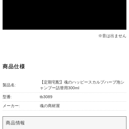
※音は出ません
商品仕様
【定期宅配】魂のハッピースカルプハーブ泡シ
製品名:
ャンプー詰替用300ml
型番:
tb3089
メーカー:
魂の商材屋
商品情報