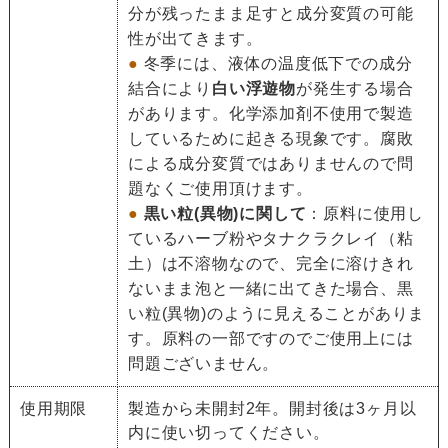
分が残ったまま足すと成分変質の可能
性が出てきます。
●
冬季には、液体の温度低下での成分
結合により
白い浮遊物
が発生する場合
があります。化学添加剤不使用で製造
しているために起きる現象です。腐敗
による成分変質ではありませんので問
題なくご使用頂けます。
●
黒い粒(異物)に関して
：原料に使用し
ているハーブ粉やタナクラクレイ（粘
土）は不溶物なので、完全に溶けきれ
ないまま泡と一緒に出てきた場合、黒
い粒(異物)のように見えることがありま
す。原料の一部ですのでご使用上には
問題ございません。
使用期限
製造から未開封2年。開封後は3ヶ月以
内に使い切ってください。