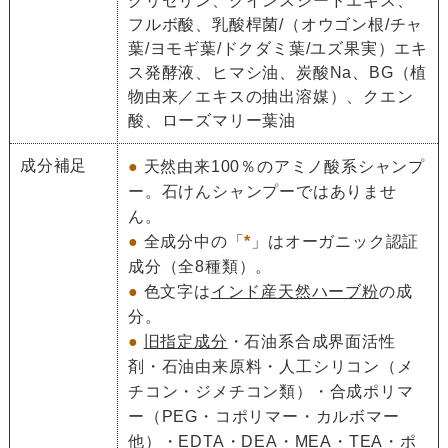
グリセリン、クインスシードエキス、
フルボ酸、乳酸桿菌/（オウゴン根/チャ
葉/ヨモギ葉/ドクダミ葉/ユズ果実）エキ
ス発酵液、ヒマシ油、炭酸Na、BG（植
物由来／エキスの抽出溶媒）、クエン
酸、ローズマリー葉油
成分補足
●
天然由来100％のアミノ酸系シャンプ
ー。石けんシャンプーではありませ
ん。
●
全成分中の「
*
」はオーガニック認証
成分（全8種類）。
●
色文字は
インド産天然ハーブ粉
の成
分。
●
旧指定成分
・石油系合成界面活性
剤・石油由来原料・人工シリコン（メ
チコン・ジメチコン類）・合成ポリマ
ー（PEG・コポリマー・カルボマー
他）・EDTA・DEA・MEA・TEA・ポ