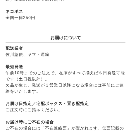
├
ぺカルト
├
ヘアミスト・ヘアオイル
├
ベビーマーク（シェルミラック）
ネコポス
├
界面活性剤不使用シャンプー
├
ロゴナ
全国一律250円
├
ヘアカラー
├
グリーンハートインターナショナル
├
男性におすすめヘアケア
├
オーサワジャパン
└
ヘアケア雑貨
お届けについて
├
カンホアの塩
├
メイク
├
ビオカ
配送業者
├
クレンジンク
├
マルカワ味噌
佐川急便、ヤマト運輸
├
日焼け止め
├
ヤマヒサ
├
ファンデーション
最短発送
├
ムソー
午前10時までのご注文で、在庫がすべて揃えば即日発送可能
├
肌質・お悩み別スキンケア
├
渡部信一さんの無農薬豆
です（土日祝以外）。
├
乾燥肌・敏感
├
がんこ本舗
欠品が生じ、発送が３営業日以降になる場合には事前にご連
├
オイリー肌
├
ナチュラムーン
絡をいたします。
├
毛穴の黒ずみ・角質・開き
├
パックスナチュロン（太陽油脂）
├
シミ・くすみ
お届け日指定／宅配ボックス・置き配指定
└
竹おやじ末廣さんの竹炭ミネラル
├
エイジングケア
ご注文時にご指示ください。
└
ニキビ・吹き出物
お届け時にご不在の場合
└
お悩み・目的別ヘアケア
ご不在の場合には「不在連絡票」が置かれます。伝票記載の