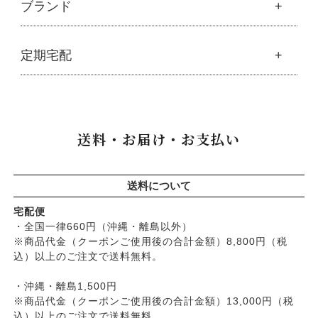
生活
ブランド
├
豆・ごま・乾物・梅干し
├
生活用品
└
雑貨
├
ハミガキ
├
おせち料理
└
黒糖
├
スキンケア
├
キッチン
├
洗浄・キッチン雑貨
├
クレンジング・洗顔
ブランド一覧
定期宅配
├
洗濯
├
メーカー直送品（豆・米・塩など）
├
プレ化粧水（ふき取り）
├
アムリターラ
├
バス・トイレ
└
オーサワのお取り寄せコーナー
├
化粧水
├
アレッポの石鹸
├
ナプキン
├
醤油・味噌・油・塩
定期宅配
├
化粧水おススメセット
├
アンナトゥモール
└
虫よけ
├
酢・だし・ブイヨン
├
美容液・乳液
├
サプリメント
├
エコノワ（はぐみシリーズ）
送料・お届け・お支払い
├
マヨネーズ・ソース・甘味料
├
クリーム・オイル
├
無添加石鹸
├
かつらぎ（マグポーリン）
├
その他調味料
├
紫外線対策（UVケア）
├
スキンケア
├
京のすっぴんさん
├
玄米・穀類・粉類・シリアル
├
男性におすすめスキンケア
├
ヘアケア
├
暮らしっく村
送料について
├
麺・パスタ類
├
リップ・ハンドケア
└
オーラルケア
├
五條良品販売（五條の霧水）
├
漬物・乾物・海藻
├
入浴用
宅配便
├
コズグロ
├
加工品
・全国一律660円（沖縄・離島以外）
└
デオドラント
├
ジザニア
※商品代金（クーポンご使用後の合計金額）8,800円（税
└
コーヒー・茶類
├
ボディケア
├
ナイアード
込）以上のご注文で送料無料。
├
ヘアケア
├
ねば塾
├
無添加シャンプー
・沖縄・離島1,500円
├
ハーブ研究所（山澤清）
├
無添加コンディショナーなど
※商品代金（クーポンご使用後の合計金額）13,000円（税
├
パルセイユ（ボンヌプランツ）
込）以上のご注文で送料無料。
├
石鹸シャンプー・リンス