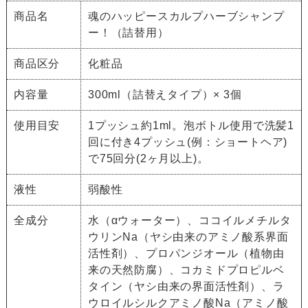
商品名
魂のハッピースカルプハーブシャンプ
ー！（詰替用）
商品区分
化粧品
内容量
300ml（詰替えタイプ）× 3個
使用目安
1プッシュ約1ml。泡ボトル使用で洗髪1
回に付き4プッシュ(例：ショートヘア)
で75回分(2ヶ月以上)。
液性
弱酸性
全成分
水（αウォーター）、ココイルメチルタ
ウリンNa（ヤシ由来のアミノ酸系界面
活性剤）、プロパンジオール（植物由
来の天然防腐）、コカミドプロピルベ
タイン（ヤシ由来の界面活性剤）、ラ
ウロイルシルクアミノ酸Na（アミノ酸