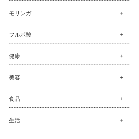
魂の商材屋オリジナル
モリンガ
├
オリジナルスキンケア
├
化粧水
モリンガ
フルボ酸
├
美容液・乳液・クリーム・オイル
├
解説 モリンガとは
├
アルピニエッセンス化粧品
├
モリンガの栄養素比較
├
紫外線・ブルーライト
フルボ酸
健康
├
発酵モリンガ
└
モリンガブライト化粧品
├
フルボ酸 太古の泉
├
モリンガブライト化粧品
├
オリジナルボディケア
└
スキンケア・ヘアケア
├
モリンガサプリメント
├
オリジナルヘアケア
健康
美容
├
スキン＆ボディケア
├
ハッピーシャンプー
├
ミネラル
├
クレンジング・石鹸
├
スカルプハーブシャンプー
├
サプリメント
├
化粧水
美容
食品
├
スマイルシャンプー
└
健康飲料
├
美容液・乳液・クリーム・オイル
├
コンデ・トリートメント
├
魂オリジナル
├
モリンガヘアケア
├
ヘアミスト・ヘアオイル
├
無添加石鹸
食品
生活
├
モリンガ全商品
└
泡ボトル・ミニ泡ボトル
├
固形石鹸
└
モリンガ ブログ
├
雑穀
├
オーガニック発酵モリンガ
├
洗顔石鹸
├
調味料・加工品
├
フルボ酸「太古の泉」
├
ボディソープ