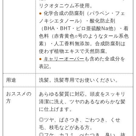
リクオタニウム不使用。
●
化学合成の防腐剤（パラベン・フェ
ノキシエタノール）・酸化防止剤
（BHA・BHT・ピロ亜硫酸Na他）・着
色料（赤青黄色○号のようなタール系色
素）・人工香料無添加。合成防腐剤は
使わず植物エキスで天然防腐。
●
キャリーオーバー
も含めた全成分を
表記。
用途
洗髪。洗髪専用でお使いください。
おススメの
あらゆる髪質に対応。頭皮をスッキリ
方
清潔に洗え、ツヤのあるなめらかな髪
に仕上げます。
◎ツヤ、ぱさつき、ごわつき、くせ
毛、枝毛などがある方。
◎フケ、カユミ、べたつき、臭い、抜