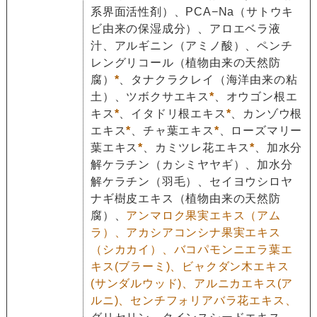
系界面活性剤）、PCA−Na（サトウキ
ビ由来の保湿成分）、アロエベラ液
汁、アルギニン（アミノ酸）、ペンチ
レングリコール（植物由来の天然防
腐）
*
、タナクラクレイ（海洋由来の粘
土）、ツボクサエキス
*
、オウゴン根エ
キス
*
、イタドリ根エキス
*
、カンゾウ根
エキス
*
、チャ葉エキス
*
、ローズマリー
葉エキス
*
、カミツレ花エキス
*
、加水分
解ケラチン（カシミヤヤギ）、加水分
解ケラチン（羽毛）、セイヨウシロヤ
ナギ樹皮エキス（植物由来の天然防
腐）、
アンマロク果実エキス（アム
ラ）、アカシアコンシナ果実エキス
（シカカイ）、バコパモンニエラ葉エ
キス(ブラーミ)、ビャクダン木エキス
(サンダルウッド)、アルニカエキス(ア
ルニ)、センチフォリアバラ花エキス、