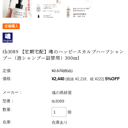
tb3089 【定期宅配】魂のハッピースカルプハーブシャン
プー（泡シャンプー詰替用）300ml
定価:
¥2,570
(税込)
¥2,440
5%OFF
価格:
(税抜 ¥2,218、税 ¥222)
メーカー：
魂の商材屋
型番：
tb3089
数量:
個
在庫:
在庫あり