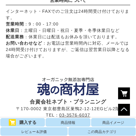
営業時間について
インターネット・FAXでのご注文は24時間受け付けておりま
す。
営業時間
：9：00 - 17:00
休業日
：土曜日・日曜日・祝日・夏季・冬季休業日など
配送業務
：休業日には配送もお休みを頂いております。
お問い合わせなど
：お電話は営業時間内に対応、メールでは
24時間受け付けておりますが、ご返信は翌営業日以降となる
場合がございます。
合資会社ネプト・プランニング
〒170-0002 東京都豊島区巣鴨2-12-12EGビル2階
TEL：
03-3576-6037
Email：
ask@e-tamashii.com
購入する
商品情報
商品イメージ
レビュー＆評価
この商品カテゴリ