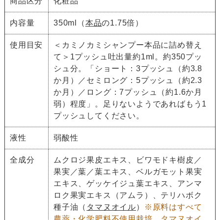
商品区分
化粧品
内容量
350ml（
本品
の1.75倍）
使用目安
＜カミノカミシャンプー本品に詰め替え
て＞1プッシュ吐出量約1ml。約350プッ
シュ分。「ショート：3プッシュ（約3.8
か月）／セミロング：5プッシュ（約2.3
か月）／ロング：7プッシュ（約1.6か月
弱）程度」。足りないようであればもう1
プッシュしてください。
液性
弱酸性
全成分
ムクロジ果皮エキス、ビワモドキ樹皮／
果実／葉／葉エキス、ベルガモット果実
エキス、ゲッケイジュ葉エキス、アンマ
ロク果実エキス（アムラ）、テリハボク
種子油（
タマヌオイル
）
※原料はすべて
農薬・化学肥料不使用栽培。タマヌオイ