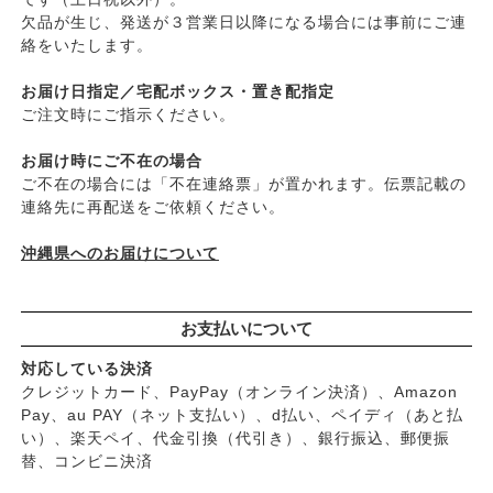
├
乾燥肌・敏感
├
がんこ本舗
欠品が生じ、発送が３営業日以降になる場合には事前にご連
├
オイリー肌
├
ナチュラムーン
絡をいたします。
├
毛穴の黒ずみ・角質・開き
├
パックスナチュロン（太陽油脂）
├
シミ・くすみ
お届け日指定／宅配ボックス・置き配指定
└
竹おやじ末廣さんの竹炭ミネラル
├
エイジングケア
ご注文時にご指示ください。
└
ニキビ・吹き出物
お届け時にご不在の場合
└
お悩み・目的別ヘアケア
ご不在の場合には「不在連絡票」が置かれます。伝票記載の
├
頭皮のフケ・かゆみ・臭い
連絡先に再配送をご依頼ください。
├
艶・なめらか・パサつき
└
ダメージ
沖縄県へのお届けについて
お支払いについて
対応している決済
クレジットカード、PayPay（オンライン決済）、Amazon
Pay、au PAY（ネット支払い）、d払い、ペイディ（あと払
い）、楽天ペイ、代金引換（代引き）、銀行振込、郵便振
替、コンビニ決済