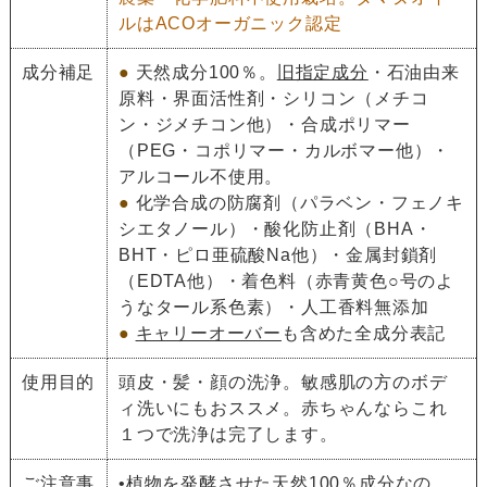
ルはACOオーガニック認定
成分補足
●
天然成分100％。
旧指定成分
・石油由来
原料・界面活性剤・シリコン（メチコ
ン・ジメチコン他）・合成ポリマー
（PEG・コポリマー・カルボマー他）・
アルコール不使用。
●
化学合成の防腐剤（パラベン・フェノキ
シエタノール）・酸化防止剤（BHA・
BHT・ピロ亜硫酸Na他）・金属封鎖剤
（EDTA他）・着色料（赤青黄色○号のよ
うなタール系色素）・人工香料無添加
●
キャリーオーバー
も含めた全成分表記
使用目的
頭皮・髪・顔の洗浄。敏感肌の方のボデ
ィ洗いにもおススメ。赤ちゃんならこれ
１つで洗浄は完了します。
ご注意事
•植物を発酵させた天然100％成分なの