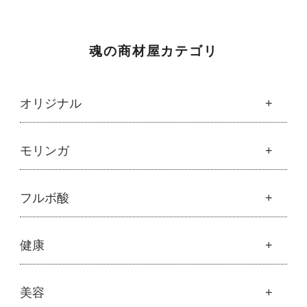
魂の商材屋カテゴリ
オリジナル
魂の商材屋オリジナル
モリンガ
├
オリジナルスキンケア
├
化粧水
モリンガ
フルボ酸
├
美容液・乳液・クリーム・オイル
├
解説 モリンガとは
├
アルピニエッセンス化粧品
├
モリンガの栄養素比較
├
紫外線・ブルーライト
フルボ酸
健康
├
発酵モリンガ
└
モリンガブライト化粧品
├
フルボ酸 太古の泉
├
モリンガブライト化粧品
├
オリジナルボディケア
└
スキンケア・ヘアケア
├
モリンガサプリメント
├
オリジナルヘアケア
健康
美容
├
スキン＆ボディケア
├
ハッピーシャンプー