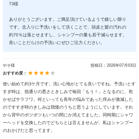
73様
ありがとうございます。ご満足頂けているようで嬉しい限り
です。念入りに予洗いをして頂くことで、頭皮と髪の汚れの
約70％は落とせますし、シャンプーの量も若干減らせます。
良いことだらけの予洗いにぜひご注力ください。
やそ様
投稿日：
2026年07月03日
おすすめ度：
使い始めて約3ケ月です。洗い心地がとても良いですね。予洗いとす
すぎ時は、指通りの悪さときしみで毎回「もう！」となるのに、乾
かせばサラフワ。何といっても長年の悩みであった痒みが激減した
のですすぎ時のきしみは我慢のうちと思うようにしています。それ
から背中のボツボツもいつの間にか消えてました。同時期にシャワ
ーヘッドを交換したのでどちらとは言えませんが、私はシャンプー
のおかげだと思ってます。