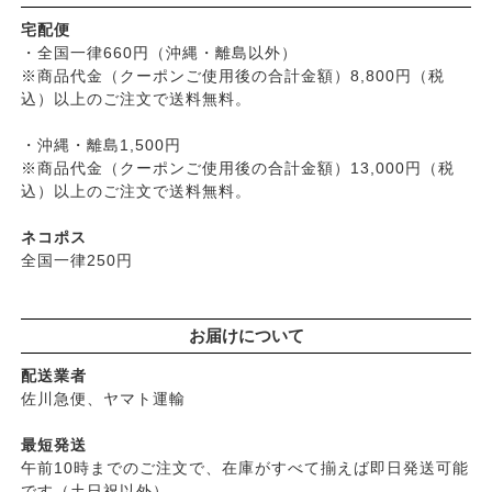
├
リップ・ハンドケア
└
オーラルケア
├
五條良品販売（五條の霧水）
├
漬物・乾物・海藻
├
入浴用
宅配便
├
コズグロ
├
加工品
・全国一律660円（沖縄・離島以外）
└
デオドラント
├
ジザニア
※商品代金（クーポンご使用後の合計金額）8,800円（税
└
コーヒー・茶類
├
ボディケア
├
ナイアード
込）以上のご注文で送料無料。
├
ヘアケア
├
ねば塾
├
無添加シャンプー
・沖縄・離島1,500円
├
ハーブ研究所（山澤清）
├
無添加コンディショナーなど
※商品代金（クーポンご使用後の合計金額）13,000円（税
├
パルセイユ（ボンヌプランツ）
込）以上のご注文で送料無料。
├
石鹸シャンプー・リンス
├
ぺカルト
├
ヘアミスト・ヘアオイル
├
ベビーマーク（シェルミラック）
ネコポス
├
界面活性剤不使用シャンプー
├
ロゴナ
全国一律250円
├
ヘアカラー
├
グリーンハートインターナショナル
├
男性におすすめヘアケア
├
オーサワジャパン
└
ヘアケア雑貨
お届けについて
├
カンホアの塩
├
メイク
├
ビオカ
配送業者
├
クレンジンク
├
マルカワ味噌
佐川急便、ヤマト運輸
├
日焼け止め
├
ヤマヒサ
├
ファンデーション
最短発送
├
ムソー
午前10時までのご注文で、在庫がすべて揃えば即日発送可能
├
肌質・お悩み別スキンケア
├
渡部信一さんの無農薬豆
です（土日祝以外）。