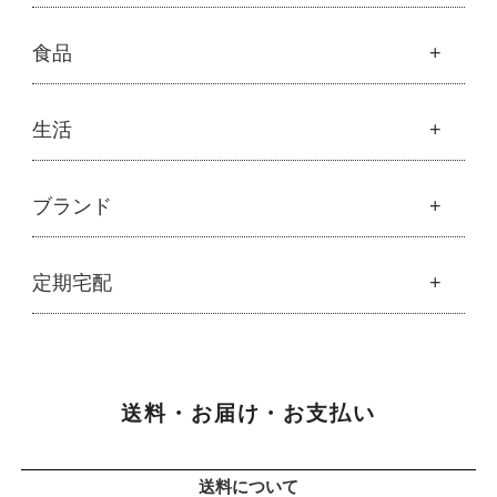
├
ミネラル
├
クレンジング・石鹸
├
スカルプハーブシャンプー
├
サプリメント
├
化粧水
美容
食品
├
スマイルシャンプー
└
健康飲料
├
美容液・乳液・クリーム・オイル
├
コンデ・トリートメント
├
魂オリジナル
├
モリンガヘアケア
├
ヘアミスト・ヘアオイル
├
無添加石鹸
食品
生活
├
モリンガ全商品
└
泡ボトル・ミニ泡ボトル
├
固形石鹸
└
モリンガ ブログ
├
雑穀
├
オーガニック発酵モリンガ
├
洗顔石鹸
├
調味料・加工品
├
フルボ酸「太古の泉」
├
ボディソープ
生活
ブランド
├
豆・ごま・乾物・梅干し
├
生活用品
└
雑貨
├
ハミガキ
├
おせち料理
└
黒糖
├
スキンケア
├
キッチン
├
洗浄・キッチン雑貨
├
クレンジング・洗顔
ブランド一覧
定期宅配
├
洗濯
├
メーカー直送品（豆・米・塩など）
├
プレ化粧水（ふき取り）
├
アムリターラ
├
バス・トイレ
└
オーサワのお取り寄せコーナー
├
化粧水
├
アレッポの石鹸
├
ナプキン
├
醤油・味噌・油・塩
定期宅配
├
化粧水おススメセット
├
アンナトゥモール
└
虫よけ
├
酢・だし・ブイヨン
├
美容液・乳液
├
サプリメント
├
エコノワ（はぐみシリーズ）
├
マヨネーズ・ソース・甘味料
送料・お届け・お支払い
├
クリーム・オイル
├
無添加石鹸
├
かつらぎ（マグポーリン）
├
その他調味料
├
紫外線対策（UVケア）
├
スキンケア
├
京のすっぴんさん
├
玄米・穀類・粉類・シリアル
├
男性におすすめスキンケア
├
ヘアケア
├
暮らしっく村
送料について
├
麺・パスタ類