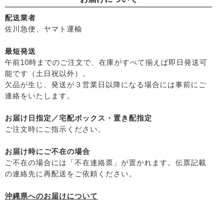
└
ヘアケア雑貨
├
ビオカ
├
メイク
├
マルカワ味噌
配送業者
├
クレンジンク
佐川急便、ヤマト運輸
├
ヤマヒサ
├
日焼け止め
├
ムソー
├
ファンデーション
最短発送
├
渡部信一さんの無農薬豆
午前10時までのご注文で、在庫がすべて揃えば即日発送可
├
肌質・お悩み別スキンケア
├
がんこ本舗
能です（土日祝以外）。
├
乾燥肌・敏感
├
ナチュラムーン
欠品が生じ、発送が３営業日以降になる場合には事前にご
├
オイリー肌
├
パックスナチュロン（太陽油脂）
連絡をいたします。
├
毛穴の黒ずみ・角質・開き
└
竹おやじ末廣さんの竹炭ミネラル
├
シミ・くすみ
お届け日指定／宅配ボックス・置き配指定
├
エイジングケア
ご注文時にご指示ください。
└
ニキビ・吹き出物
└
お悩み・目的別ヘアケア
お届け時にご不在の場合
├
頭皮のフケ・かゆみ・臭い
ご不在の場合には「不在連絡票」が置かれます。伝票記載
├
艶・なめらか・パサつき
の連絡先に再配送をご依頼ください。
└
ダメージ
沖縄県へのお届けについて