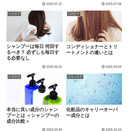
にあり
習慣
2025.07.22
2025.07.08
ヘアケア
ヘアケア
シャンプーは毎日 何回す
コンディショナーとトリ
るべき？ 必ずしも毎日す
ートメントの違いとは
る必要なし
2025.06.02
2025.04.04
ヘアケア
スキンケア
本当に良い成分のシャン
化粧品のキャリーオーバ
プーとは ＜シャンプーの
ー成分とは
成分比較＞
2025.04.04
2025.04.04