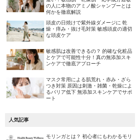
の人に本物のアミノ酸シャンプーとは
何かを徹底解説
頭皮の日焼けで紫外線ダメージに 乾
燥・痒み・抜け毛対策 敏感頭皮の適切
な頭皮ケア
敏感肌は改善できるの？ 的確な化粧品
とケアで可能性十分！真の無添加スキ
ンケアで徹底アプローチ
マスク常用による肌荒れ・赤み・ざら
つき対策 原因は刺激・雑菌・乾燥によ
るバリア低下 無添加スキンケアでサポ
ート
人気記事
モリンガとは？ 初心者にもわかるモリ