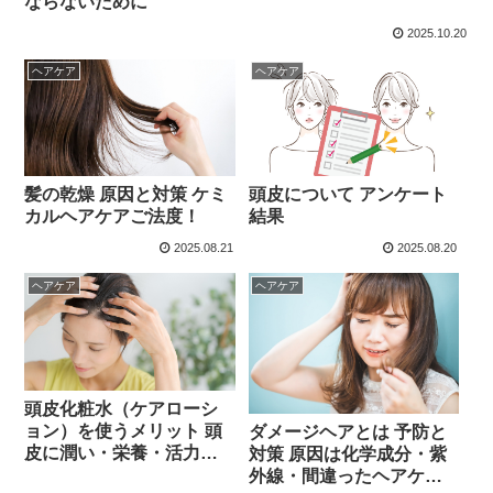
ならないために
2025.10.20
ヘアケア
ヘアケア
髪の乾燥 原因と対策 ケミ
頭皮について アンケート
カルヘアケアご法度！
結果
2025.08.21
2025.08.20
ヘアケア
ヘアケア
頭皮化粧水（ケアローシ
ョン）を使うメリット 頭
ダメージヘアとは 予防と
皮に潤い・栄養・活力！
対策 原因は化学成分・紫
美しい素髪は頭皮づくり
外線・間違ったヘアケア