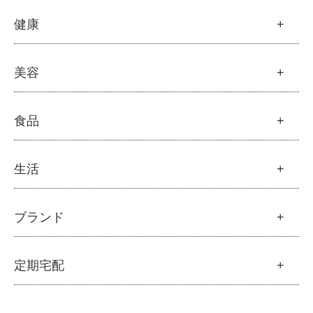
├
モリンガの栄養素比較
├
紫外線・ブルーライト
フルボ酸
健康
├
発酵モリンガ
└
モリンガブライト化粧品
├
フルボ酸 太古の泉
├
モリンガブライト化粧品
├
オリジナルボディケア
└
スキンケア・ヘアケア
├
モリンガサプリメント
├
オリジナルヘアケア
健康
美容
├
スキン＆ボディケア
├
ハッピーシャンプー
├
ミネラル
├
クレンジング・石鹸
├
スカルプハーブシャンプー
├
サプリメント
├
化粧水
美容
食品
├
スマイルシャンプー
└
健康飲料
├
美容液・乳液・クリーム・オイル
├
コンデ・トリートメント
├
オリジナルスキンケア
├
モリンガヘアケア
├
ヘアミスト・ヘアオイル
├
無添加石鹸
食品
生活
├
モリンガ全商品
└
泡ボトル・ミニ泡ボトル
├
固形石鹸
└
モリンガ ブログ
├
雑穀
├
オーガニック発酵モリンガ
├
洗顔石鹸
├
調味料・加工品
├
フルボ酸「太古の泉」
├
ボディソープ
生活
ブランド
├
豆・ごま・乾物・梅干し
├
生活用品
└
雑貨
├
ハミガキ
├
おせち料理
└
黒糖
├
スキンケア
├
キッチン
├
洗浄・キッチン雑貨
├
クレンジング・洗顔
ブランド一覧
定期宅配
├
洗濯
├
メーカー直送品（豆・米・塩など）
├
プレ化粧水（ふき取り）
├
アムリターラ
├
バス・トイレ
└
オーサワのお取り寄せコーナー
├
化粧水
├
アレッポの石鹸
├
ナプキン
├
醤油・味噌・油・塩
定期宅配