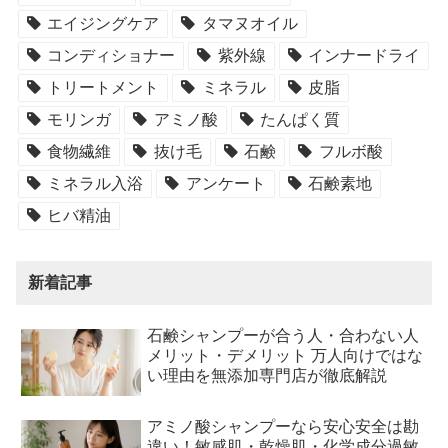
エイジングケア
タマヌオイル
コンディショナー
紫外線
インナードライ
トリートメント
ミネラル
皮脂
モリンガ
アミノ酸
たんぱく質
食物繊維
抜け毛
石鹸
フルボ酸
ミネラル入浴
アンケート
石鹸素地
ヒバ精油
新着記事
石鹸シャンプーが合う人・合わない人
メリット・デメリット 万人向けではな
い理由を無添加専門店が徹底解説
アミノ酸シャンプーなら安心安全は勘
違い！敏感肌・乾燥肌・化学成分過敏