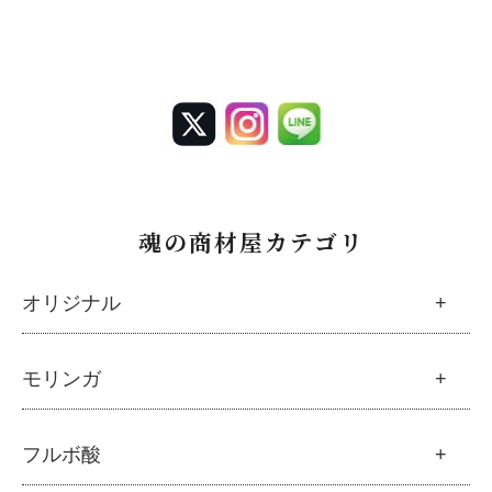
魂の商材屋カテゴリ
オリジナル
魂の商材屋オリジナル
モリンガ
├
オリジナルスキンケア
├
化粧水
モリンガ
フルボ酸
├
美容液・乳液・クリーム・オイル
├
解説 モリンガとは
├
アルピニエッセンス化粧品