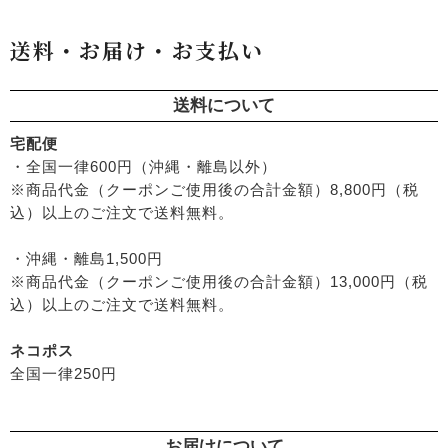
├
化粧水おススメセット
├
アンナトゥモール
└
虫よけ
├
酢・だし・ブイヨン
├
美容液・乳液
├
サプリメント
├
エコノワ（はぐみシリーズ）
送料・お届け・お支払い
├
マヨネーズ・ソース・甘味料
├
クリーム・オイル
├
無添加石鹸
├
かつらぎ（マグポーリン）
├
その他調味料
├
紫外線対策（UVケア）
├
スキンケア
├
京のすっぴんさん
├
玄米・穀類・粉類・シリアル
├
男性におすすめスキンケア
├
ヘアケア
送料について
├
暮らしっく村
├
麺・パスタ類
├
ファンデーション
└
オーラルケア
├
五條良品販売（五條の霧水）
宅配便
├
漬物・乾物・海藻
├
リップ・ハンドケア
├
コズグロ
・全国一律600円（沖縄・離島以外）
├
加工品
├
入浴用
├
ジザニア
※商品代金（クーポンご使用後の合計金額）8,800円（税
└
コーヒー・茶類
└
デオドラント
├
ナイアード
込）以上のご注文で送料無料。
├
ボディケア
├
ねば塾
├
ヘアケア
・沖縄・離島1,500円
├
ハーブ研究所（山澤清）
├
無添加シャンプー
※商品代金（クーポンご使用後の合計金額）13,000円（税
├
パルセイユ（ボンヌプランツ）
├
無添加コンディショナーなど
込）以上のご注文で送料無料。
├
ぺカルト
├
石鹸シャンプー・リンス
├
ベビーマーク（シェルミラック）
ネコポス
├
ヘアミスト・ヘアオイル
├
ロゴナ
全国一律250円
├
界面活性剤不使用シャンプー
├
グリーンハートインターナショナル
├
ヘアカラー
├
オーサワジャパン
├
男性におすすめヘアケア
├
カンホアの塩
お届けについて