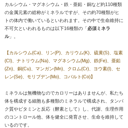
カルシウム・マグネシウム・鉄・亜鉛・銅など約110種類
の金属元素の総称がミネラルですが、その約70種類がヒ
トの体内で働いているといわれます。その中で生命維持に
不可欠といわれるものは以下16種類の「
必須ミネラ
ル
」。
【カルシウム(Ca)、リン(P)、カリウム(K)、硫黄(S)、塩素
(Cl)、ナトリウム(Na)、マグネシウム(Mg)、鉄(Fe)、亜鉛
(Zn)、銅(Cu)、マンガン(Mn)、クロム(Cr)、ヨウ素(I)、セ
レン(Se)、モリブデン(Mo)、コバルト(Co)】
ミネラルは無機物なのでカロリーはありませんが、私たち
体を構成する細胞も多種類のミネラルで構成され、タンパ
ク質やビタミンと反応（酵素として）し、代謝、生理作用
のコントロール他、体を健全に発育させ、生命を維持して
いるのです。