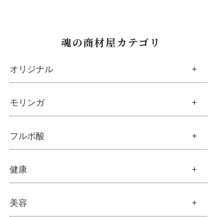
魂の商材屋カテゴリ
オリジナル
魂の商材屋オリジナル
モリンガ
├
オリジナルスキンケア
├
化粧水
モリンガ
フルボ酸
├
美容液・乳液・クリーム・オイル
├
解説 モリンガとは
├
アルピニエッセンス化粧品
├
モリンガの栄養素比較
├
紫外線・ブルーライト
フルボ酸
健康
├
発酵モリンガ
└
モリンガブライト化粧品
├
フルボ酸 太古の泉
├
モリンガブライト化粧品
├
オリジナルボディケア
└
スキンケア・ヘアケア
├
モリンガサプリメント
├
オリジナルヘアケア
健康
美容
├
スキン＆ボディケア
├
ハッピーシャンプー
├
ミネラル