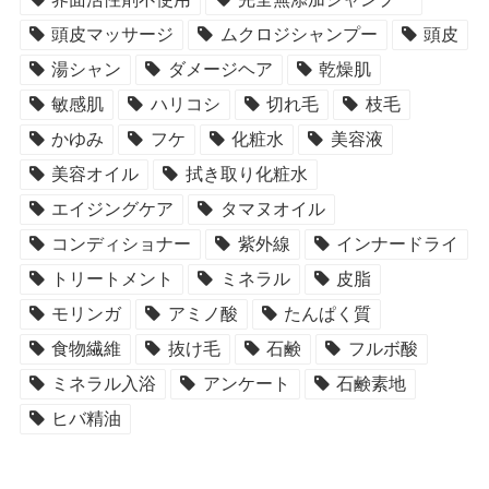
頭皮マッサージ
ムクロジシャンプー
頭皮
湯シャン
ダメージヘア
乾燥肌
敏感肌
ハリコシ
切れ毛
枝毛
かゆみ
フケ
化粧水
美容液
美容オイル
拭き取り化粧水
エイジングケア
タマヌオイル
コンディショナー
紫外線
インナードライ
トリートメント
ミネラル
皮脂
モリンガ
アミノ酸
たんぱく質
食物繊維
抜け毛
石鹸
フルボ酸
ミネラル入浴
アンケート
石鹸素地
ヒバ精油