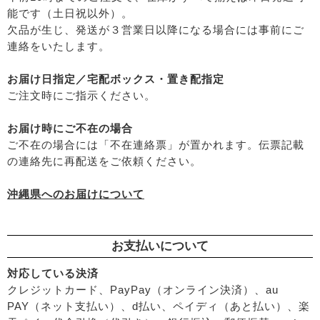
├
がんこ本舗
能です（土日祝以外）。
├
乾燥肌・敏感
├
ナチュラムーン
欠品が生じ、発送が３営業日以降になる場合には事前にご
├
オイリー肌
├
パックスナチュロン（太陽油脂）
連絡をいたします。
├
毛穴の黒ずみ・角質・開き
└
竹おやじ末廣さんの竹炭ミネラル
├
シミ・くすみ
お届け日指定／宅配ボックス・置き配指定
├
エイジングケア
ご注文時にご指示ください。
└
ニキビ・吹き出物
└
お悩み・目的別ヘアケア
お届け時にご不在の場合
├
頭皮のフケ・かゆみ・臭い
ご不在の場合には「不在連絡票」が置かれます。伝票記載
├
艶・なめらか・パサつき
の連絡先に再配送をご依頼ください。
└
ダメージ
沖縄県へのお届けについて
お支払いについて
対応している決済
クレジットカード、PayPay（オンライン決済）、au
PAY（ネット支払い）、d払い、ペイディ（あと払い）、楽