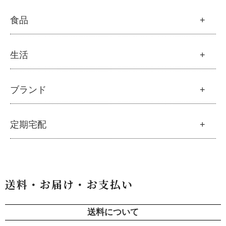
├
クレンジング・石鹸
├
スカルプハーブシャンプー
├
サプリメント
├
化粧水
美容
食品
├
スマイルシャンプー
└
健康飲料
├
美容液・乳液・クリーム・オイル
├
コンデ・トリートメント
├
オリジナルスキンケア
├
モリンガヘアケア
├
ヘアミスト・ヘアオイル
├
無添加石鹸
食品
生活
├
モリンガ全商品
└
泡ボトル・ミニ泡ボトル
├
固形石鹸
└
モリンガ ブログ
├
雑穀
├
オーガニック発酵モリンガ
├
洗顔石鹸
├
調味料・加工品
├
フルボ酸「太古の泉」
├
ボディソープ
生活
ブランド
├
豆・ごま・乾物・梅干し
├
生活用品
└
雑貨
├
ハミガキ
├
おせち料理
└
黒糖
├
スキンケア
├
キッチン
├
洗浄・キッチン雑貨
├
クレンジング・洗顔
ブランド一覧
定期宅配
├
洗濯
├
メーカー直送品（豆・米・塩など）
├
プレ化粧水（ふき取り）
├
アムリターラ
├
バス・トイレ
└
オーサワのお取り寄せコーナー
├
化粧水
├
アレッポの石鹸
├
ナプキン
├
醤油・味噌・油・塩
定期宅配
├
化粧水おススメセット
├
アンナトゥモール
└
虫よけ
├
酢・だし・ブイヨン
├
美容液・乳液
├
サプリメント
├
エコノワ（はぐみシリーズ）
送料・お届け・お支払い
├
マヨネーズ・ソース・甘味料
├
クリーム・オイル
├
無添加石鹸
├
かつらぎ（マグポーリン）
├
その他調味料
├
紫外線対策（UVケア）
├
スキンケア
├
京のすっぴんさん
├
玄米・穀類・粉類・シリアル
├
男性におすすめスキンケア
├
ヘアケア
送料について
├
暮らしっく村
├
麺・パスタ類
├
ファンデーション
└
オーラルケア
├
五條良品販売（五條の霧水）