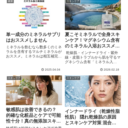
健康
スキンケア
単一成分のミネラルサプリ
夏こそミネラルで全身スキ
はおススメしません
ンケア！マグネシウム含有
のミネラル入浴おススメの
ミネラルを飲むなら数多くのミネ
理由
ラルを含有するマルチミネラルが
乾燥肌・インナードライ・紫外
おススメ。ミネラルは相互補完
線・皮脂トラブルから肌を守るマ
（ミネラル同志を助け合う）や拮
グネシウム含有「ミネラル入
抗作用（不必要なミネラルを排
浴」。冬はもちろん、夏にこそミ
除・排出）によって活かされてい
2025.04.04
2026.02.18
ネラル入浴による積極的な全身ス
ます。複数のミネラルが関わり、
キンケアが必要。塩水湖グレイト
スキンケア
スキンケア
働いているので単一ミネラルだけ
ソルトレイク由来でマグネシウム
の飲用はおススメしません。
100,000mg/1L以上含有し、78種
ミネラルのイオン化ミネラル入浴
用液「美温浴マルチミネラル
70」がおススメ。
敏感肌は改善できるの？
インナードライ（乾燥性脂
的確な化粧品とケアで可能
性肌） 隠れ乾燥肌の原因
性十分！真の無添加スキン
とスキンケア対策 混合肌
ケアで徹底アプローチ