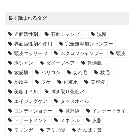
良く読まれるタグ
界面活性剤
石鹸シャンプー
洗髪
界面活性剤不使用
完全無添加シャンプー
頭皮マッサージ
ムクロジシャンプー
頭皮
湯シャン
ダメージヘア
乾燥肌
敏感肌
ハリコシ
切れ毛
枝毛
かゆみ
フケ
化粧水
美容液
美容オイル
拭き取り化粧水
エイジングケア
タマヌオイル
コンディショナー
紫外線
インナードライ
トリートメント
ミネラル
皮脂
モリンガ
アミノ酸
たんぱく質