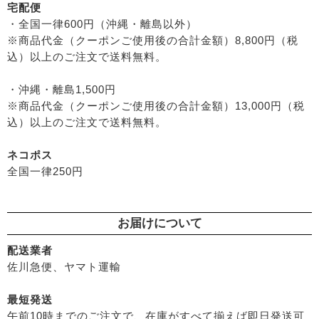
宅配便
├
漬物・乾物・海藻
├
リップ・ハンドケア
├
コズグロ
・全国一律600円（沖縄・離島以外）
├
加工品
├
入浴用
├
ジザニア
※商品代金（クーポンご使用後の合計金額）8,800円（税
└
コーヒー・茶類
└
デオドラント
├
ナイアード
込）以上のご注文で送料無料。
├
ボディケア
├
ねば塾
├
ヘアケア
・沖縄・離島1,500円
├
ハーブ研究所（山澤清）
├
無添加シャンプー
※商品代金（クーポンご使用後の合計金額）13,000円（税
├
パルセイユ（ボンヌプランツ）
├
無添加コンディショナーなど
込）以上のご注文で送料無料。
├
ぺカルト
├
石鹸シャンプー・リンス
├
ベビーマーク（シェルミラック）
ネコポス
├
ヘアミスト・ヘアオイル
├
ロゴナ
全国一律250円
├
界面活性剤不使用シャンプー
├
グリーンハートインターナショナル
├
ヘアカラー
├
オーサワジャパン
├
男性におすすめヘアケア
├
カンホアの塩
お届けについて
└
ヘアケア雑貨
├
ビオカ
├
メイク
├
マルカワ味噌
配送業者
├
クレンジンク
佐川急便、ヤマト運輸
├
ヤマヒサ
├
日焼け止め
├
ムソー
├
ファンデーション
最短発送
├
渡部信一さんの無農薬豆
午前10時までのご注文で、在庫がすべて揃えば即日発送可
├
肌質・お悩み別スキンケア