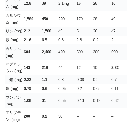
12.8
39
2.1mg
15
28
16
ム (mg)
カルシウ
1,580
450
220
170
28
49
ム (mg)
リン (mg)
212
1,500
45
5
26
47
鉄 (mg)
21.6
6.5
0.8
2.8
0.2
2
カリウム
684
2,400
420
500
300
690
(mg)
マグネシ
143
210
44
12
10
2.22
ウム (mg)
亜鉛 (mg)
2.22
1.1
0.3
0.06
0.2
0.7
銅 (mg)
0.79
0.6
0.05
0.2
0.05
0.11
マンガン
1.08
31
0.55
0.13
0.12
0.32
(mg)
モリブデ
200
0.2
38
–
–
–
ン（mg)