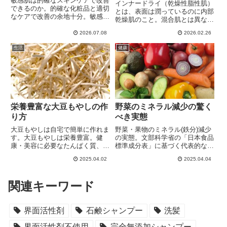
敏感肌は的確なスキンケアで改善
とは違う
インナードライ（乾燥性脂性肌）
できるのか。的確な化粧品と適切
とは、表面は潤っているのに内部
なケアで改善の余地十分。敏感肌
乾燥肌のこと。混合肌とは異な
の多くは後天的な要因でバリアが
る。インナードライの原因と的確
低下し、一時的に刺激に弱くなっ
2026.07.08
2026.02.26
なスキンケア。「長年の乾燥肌」
ている状態。後天的な要因とは
「顔がテカるのに突っ張る」「ハ
「間違ったケアのやり方」「肌負
生活
健康
リ低下」「キメの乱れ」の悩みが
担の大きい強い洗浄剤使用」「肌
ある場合、乾燥肌や年齢肌ではな
が嫌うケミカル化粧品」「合わな
く「インナードライ」のサイン。
い化粧品の使用」。「洗い過ぎな
強すぎる洗浄・洗いすぎ・過剰な
い」「肌を触り過ぎない」「ケミ
スキンケア、環境ストレス等の影
カルな化粧品を避ける」シンプル
響による。
な保湿を続ける」「肌の常在菌を
育てる」「生活習慣を整える」を
栄養豊富な大豆もやしの作
野菜のミネラル減少の驚く
続けることが改善への近道。
り方
べき実態
大豆もやしは自宅で簡単に作れま
野菜・果物のミネラル(鉄分)減少
す。大豆もやしは栄養豊富。健
の実態。文部科学省の「日本食品
康・美容に必要なたんぱく質、ア
標準成分表」に基づく代表的な野
ミノ酸、ミネラル、ビタミン、食
菜の鉄分(ミネラル)の推移表によ
2025.04.02
2025.04.04
物繊維などを含有。アミノ酸「グ
るとにんじん・大根・ホウレン
ルタミン酸」じゃ緑豆もやしの約
草・りんご等の鉄分は限りなくゼ
5倍。大人気の渡部信一さんの無
ロに近づいているのがわかりま
関連キーワード
農薬大豆で「大豆もやし」を作っ
す。もうほうれん草＝鉄分ではな
て食べてみましょう。
いのです。
界面活性剤
石鹸シャンプー
洗髪
界面活性剤不使用
完全無添加シャンプー