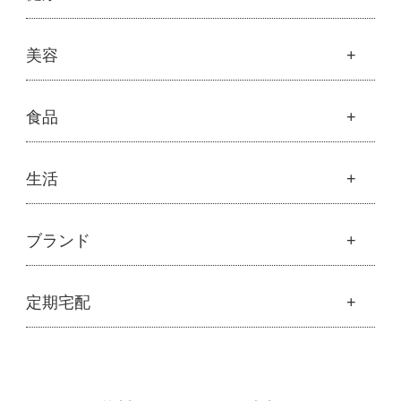
├
発酵モリンガ
└
モリンガブライト化粧品
├
フルボ酸 太古の泉
├
モリンガブライト化粧品
├
オリジナルボディケア
└
スキンケア・ヘアケア
├
モリンガサプリメント
├
オリジナルヘアケア
健康
美容
├
スキン＆ボディケア
├
ハッピーシャンプー
├
ミネラル
├
クレンジング・石鹸
├
スカルプハーブシャンプー
├
サプリメント
├
化粧水
美容
食品
├
スマイルシャンプー
└
健康飲料
├
美容液・乳液・クリーム・オイル
├
コンデ・トリートメント
├
魂オリジナル
├
モリンガヘアケア
├
ヘアミスト・ヘアオイル
├
無添加石鹸
食品
生活
├
モリンガ全商品
└
泡ボトル・ミニ泡ボトル
├
固形石鹸
└
モリンガ ブログ
├
雑穀
├
オーガニック発酵モリンガ
├
洗顔石鹸
├
調味料・加工品
├
フルボ酸「太古の泉」
├
ボディソープ
生活
ブランド
├
豆・ごま・乾物・梅干し
├
生活用品
└
雑貨
├
ハミガキ
├
おせち料理
└
黒糖
├
スキンケア
├
キッチン
├
洗浄・キッチン雑貨
├
クレンジング・洗顔
ブランド一覧
定期宅配
├
洗濯
├
メーカー直送品（豆・米・塩など）
├
プレ化粧水（ふき取り）
├
アムリターラ
├
バス・トイレ
└
オーサワのお取り寄せコーナー
├
化粧水
├
アレッポの石鹸
├
ナプキン
├
醤油・味噌・油・塩
定期宅配
├
化粧水おススメセット
├
アンナトゥモール
└
虫よけ
├
酢・だし・ブイヨン
├
美容液・乳液
├
サプリメント
├
エコノワ（はぐみシリーズ）