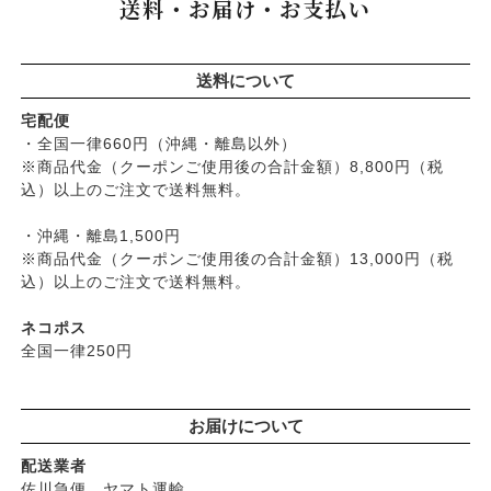
送料・お届け・お支払い
├
マヨネーズ・ソース・甘味料
├
クリーム・オイル
├
無添加石鹸
├
かつらぎ（マグポーリン）
├
その他調味料
├
紫外線対策（UVケア）
├
スキンケア
├
京のすっぴんさん
├
玄米・穀類・粉類・シリアル
├
男性におすすめスキンケア
├
ヘアケア
├
暮らしっく村
送料について
├
麺・パスタ類
├
リップ・ハンドケア
└
オーラルケア
├
五條良品販売（五條の霧水）
├
漬物・乾物・海藻
├
入浴用
宅配便
├
コズグロ
├
加工品
・全国一律660円（沖縄・離島以外）
└
デオドラント
├
ジザニア
※商品代金（クーポンご使用後の合計金額）8,800円（税
└
コーヒー・茶類
├
ボディケア
├
ナイアード
込）以上のご注文で送料無料。
├
ヘアケア
├
ねば塾
├
無添加シャンプー
・沖縄・離島1,500円
├
ハーブ研究所（山澤清）
├
無添加コンディショナーなど
※商品代金（クーポンご使用後の合計金額）13,000円（税
├
パルセイユ（ボンヌプランツ）
込）以上のご注文で送料無料。
├
石鹸シャンプー・リンス
├
ぺカルト
├
ヘアミスト・ヘアオイル
├
ベビーマーク（シェルミラック）
ネコポス
├
界面活性剤不使用シャンプー
├
ロゴナ
全国一律250円
├
ヘアカラー
├
グリーンハートインターナショナル
├
男性におすすめヘアケア
├
オーサワジャパン
└
ヘアケア雑貨
お届けについて
├
カンホアの塩
├
メイク
├
ビオカ
配送業者
├
クレンジンク
├
マルカワ味噌
佐川急便、ヤマト運輸