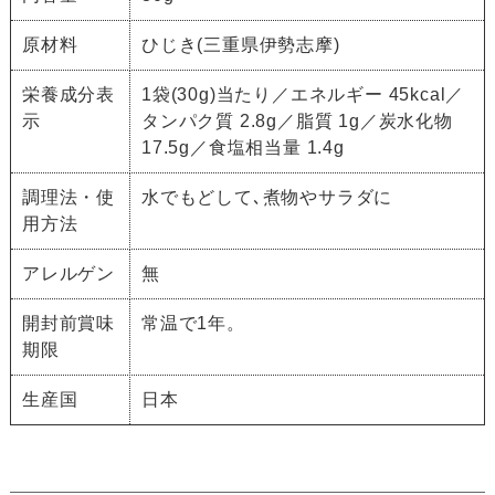
原材料
ひじき(三重県伊勢志摩)
栄養成分表
1袋(30g)当たり／エネルギー 45kcal／
示
タンパク質 2.8g／脂質 1g／炭水化物
17.5g／食塩相当量 1.4g
調理法・使
水でもどして､煮物やサラダに
用方法
アレルゲン
無
開封前賞味
常温で1年。
期限
生産国
日本