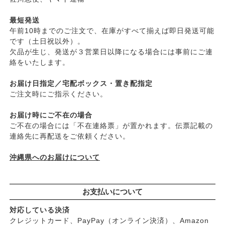
├
日焼け止め
├
ヤマヒサ
├
ファンデーション
最短発送
├
ムソー
午前10時までのご注文で、在庫がすべて揃えば即日発送可能
├
肌質・お悩み別スキンケア
├
渡部信一さんの無農薬豆
です（土日祝以外）。
├
乾燥肌・敏感
├
がんこ本舗
欠品が生じ、発送が３営業日以降になる場合には事前にご連
├
オイリー肌
├
ナチュラムーン
絡をいたします。
├
毛穴の黒ずみ・角質・開き
├
パックスナチュロン（太陽油脂）
├
シミ・くすみ
お届け日指定／宅配ボックス・置き配指定
└
竹おやじ末廣さんの竹炭ミネラル
├
エイジングケア
ご注文時にご指示ください。
└
ニキビ・吹き出物
お届け時にご不在の場合
└
お悩み・目的別ヘアケア
ご不在の場合には「不在連絡票」が置かれます。伝票記載の
├
頭皮のフケ・かゆみ・臭い
連絡先に再配送をご依頼ください。
├
艶・なめらか・パサつき
└
ダメージ
沖縄県へのお届けについて
お支払いについて
対応している決済
クレジットカード、PayPay（オンライン決済）、Amazon