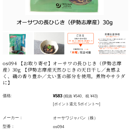
os094 【お取り寄せ】オーサワの長ひじき（伊勢志摩
産）30g 【伊勢志摩産天然ひじきの天日干し／食感よ
く、磯の香り豊か／太い茎の部分を使用。煮物やサラダ
に】
¥583
価格:
(税抜 ¥540、税 ¥43)
[ポイント還元 5ポイント〜]
メーカー：
オーサワジャパン（株）
型番：
os094