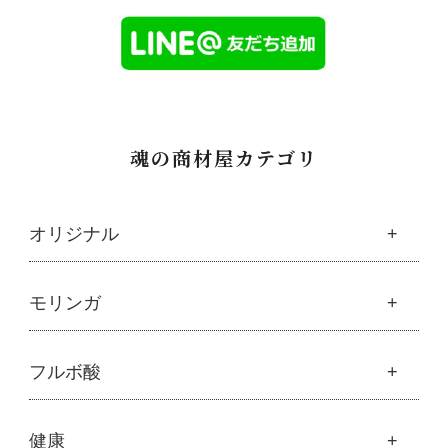
魂の商材屋カテゴリ
オリジナル
魂の商材屋オリジナル
モリンガ
├
オリジナルスキンケア
├
化粧水
モリンガ
フルボ酸
├
美容液・乳液・クリーム・オイル
├
解説 モリンガとは
├
アルピニエッセンス化粧品
├
モリンガの栄養素比較
├
紫外線・ブルーライト
フルボ酸
健康