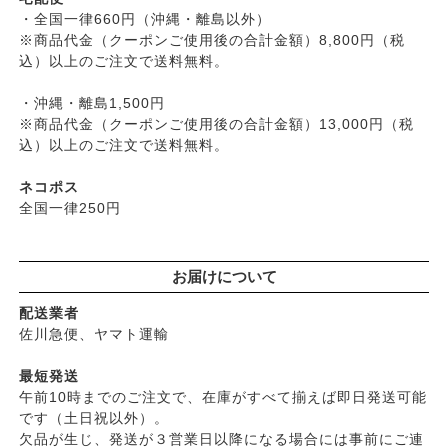
├
コズグロ
├
加工品
・全国一律660円（沖縄・離島以外）
└
デオドラント
├
ジザニア
※商品代金（クーポンご使用後の合計金額）8,800円（税
└
コーヒー・茶類
├
ボディケア
├
ナイアード
込）以上のご注文で送料無料。
├
ヘアケア
├
ねば塾
├
無添加シャンプー
・沖縄・離島1,500円
├
ハーブ研究所（山澤清）
├
無添加コンディショナーなど
※商品代金（クーポンご使用後の合計金額）13,000円（税
├
パルセイユ（ボンヌプランツ）
込）以上のご注文で送料無料。
├
石鹸シャンプー・リンス
├
ぺカルト
├
ヘアミスト・ヘアオイル
├
ベビーマーク（シェルミラック）
ネコポス
├
界面活性剤不使用シャンプー
├
ロゴナ
全国一律250円
├
ヘアカラー
├
グリーンハートインターナショナル
├
男性におすすめヘアケア
├
オーサワジャパン
└
ヘアケア雑貨
お届けについて
├
カンホアの塩
├
メイク
├
ビオカ
配送業者
├
クレンジンク
├
マルカワ味噌
佐川急便、ヤマト運輸
├
日焼け止め
├
ヤマヒサ
├
ファンデーション
最短発送
├
ムソー
午前10時までのご注文で、在庫がすべて揃えば即日発送可能
├
肌質・お悩み別スキンケア
├
渡部信一さんの無農薬豆
です（土日祝以外）。
├
乾燥肌・敏感
├
がんこ本舗
欠品が生じ、発送が３営業日以降になる場合には事前にご連
├
オイリー肌