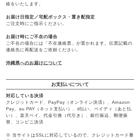
├
ナチュラムーン
絡をいたします。
├
毛穴の黒ずみ・角質・開き
├
パックスナチュロン（太陽油脂）
├
シミ・くすみ
お届け日指定／宅配ボックス・置き配指定
└
竹おやじ末廣さんの竹炭ミネラル
├
エイジングケア
ご注文時にご指示ください。
└
ニキビ・吹き出物
お届け時にご不在の場合
└
お悩み・目的別ヘアケア
ご不在の場合には「不在連絡票」が置かれます。伝票記載の
├
頭皮のフケ・かゆみ・臭い
連絡先に再配送をご依頼ください。
├
艶・なめらか・パサつき
└
ダメージ
沖縄県へのお届けについて
お支払いについて
対応している決済
クレジットカード、PayPay（オンライン決済）、Amazon
Pay、au PAY（ネット支払い）、d払い、ペイディ（あと払
い）、楽天ペイ、代金引換（代引き）、銀行振込、郵便振
替、コンビニ決済
※ 当サイトはSSLに対応しているので、クレジットカード番