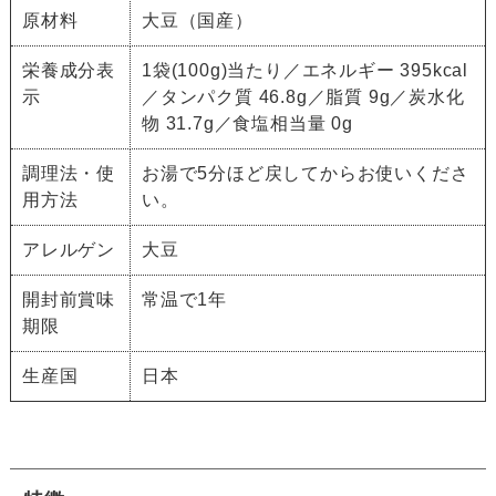
原材料
大豆（国産）
栄養成分表
1袋(100g)当たり／エネルギー 395kcal
示
／タンパク質 46.8g／脂質 9g／炭水化
物 31.7g／食塩相当量 0g
調理法・使
お湯で5分ほど戻してからお使いくださ
用方法
い。
アレルゲン
大豆
開封前賞味
常温で1年
期限
生産国
日本