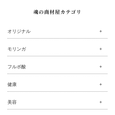
魂の商材屋カテゴリ
オリジナル
魂の商材屋オリジナル
モリンガ
├
オリジナルスキンケア
├
化粧水
モリンガ
フルボ酸
├
美容液・乳液・クリーム・オイル
├
解説 モリンガとは
├
アルピニエッセンス化粧品
├
モリンガの栄養素比較
├
紫外線・ブルーライト
フルボ酸
健康
├
発酵モリンガ
└
モリンガブライト化粧品
├
フルボ酸 太古の泉
├
モリンガブライト化粧品
├
オリジナルボディケア
└
スキンケア・ヘアケア
├
モリンガサプリメント
├
オリジナルヘアケア
健康
美容
├
スキン＆ボディケア
├
ハッピーシャンプー
├
ミネラル
├
クレンジング・石鹸
├
スカルプハーブシャンプー