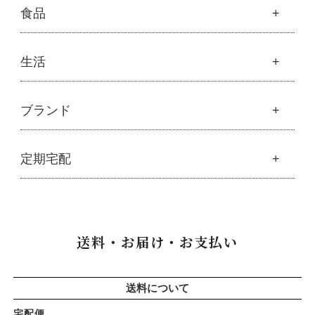
├
サプリメント
├
化粧水
美容
食品
├
スマイルシャンプー
└
健康飲料
├
美容液・乳液・クリーム・オイル
├
コンデ・トリートメント
├
魂オリジナル
├
モリンガヘアケア
├
ヘアミスト・ヘアオイル
├
無添加石鹸
食品
生活
├
モリンガ全商品
└
泡ボトル・ミニ泡ボトル
├
固形石鹸
└
モリンガ ブログ
├
雑穀
├
オーガニック発酵モリンガ
├
洗顔石鹸
├
調味料・加工品
├
フルボ酸「太古の泉」
├
ボディソープ
生活
ブランド
├
豆・ごま・乾物・梅干し
├
生活用品
└
雑貨
├
ハミガキ
├
おせち料理
└
黒糖
├
スキンケア
├
キッチン
├
洗浄・キッチン雑貨
├
クレンジング・洗顔
ブランド一覧
定期宅配
├
洗濯
├
メーカー直送品（豆・米・塩など）
├
プレ化粧水（ふき取り）
├
アムリターラ
├
バス・トイレ
└
オーサワのお取り寄せコーナー
├
化粧水
├
アレッポの石鹸
├
ナプキン
├
醤油・味噌・油・塩
定期宅配
├
化粧水おススメセット
├
アンナトゥモール
└
虫よけ
├
酢・だし・ブイヨン
├
美容液・乳液
├
サプリメント
├
エコノワ（はぐみシリーズ）
送料・お届け・お支払い
├
マヨネーズ・ソース・甘味料
├
クリーム・オイル
├
無添加石鹸
├
かつらぎ（マグポーリン）
├
その他調味料
├
紫外線対策（UVケア）
├
スキンケア
├
京のすっぴんさん
├
玄米・穀類・粉類・シリアル
├
男性におすすめスキンケア
├
ヘアケア
├
暮らしっく村
送料について
├
麺・パスタ類
├
リップ・ハンドケア
└
オーラルケア
├
五條良品販売（五條の霧水）
├
漬物・乾物・海藻
├
入浴用
宅配便