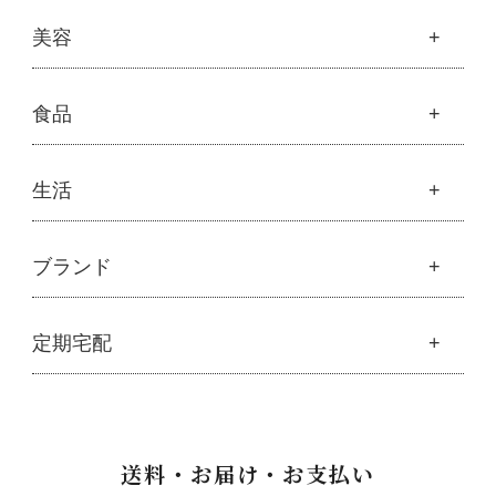
├
オリジナルボディケア
└
スキンケア・ヘアケア
├
モリンガサプリメント
├
オリジナルヘアケア
健康
美容
├
スキン＆ボディケア
├
ハッピーシャンプー
├
ミネラル
├
クレンジング・石鹸
├
スカルプハーブシャンプー
├
サプリメント
├
化粧水
美容
食品
├
スマイルシャンプー
└
健康飲料
├
美容液・乳液・クリーム・オイル
├
コンデ・トリートメント
├
魂オリジナル
├
モリンガヘアケア
├
ヘアミスト・ヘアオイル
├
無添加石鹸
食品
生活
├
モリンガ全商品
└
泡ボトル・ミニ泡ボトル
├
固形石鹸
└
モリンガ ブログ
├
雑穀
├
オーガニック発酵モリンガ
├
洗顔石鹸
├
調味料・加工品
├
フルボ酸「太古の泉」
├
ボディソープ
生活
ブランド
├
豆・ごま・乾物・梅干し
├
生活用品
└
雑貨
├
ハミガキ
├
おせち料理
└
黒糖
├
スキンケア
├
キッチン
├
洗浄・キッチン雑貨
├
クレンジング・洗顔
ブランド一覧
定期宅配
├
洗濯
├
メーカー直送品（豆・米・塩など）
├
プレ化粧水（ふき取り）
├
アムリターラ
├
バス・トイレ
└
オーサワのお取り寄せコーナー
├
化粧水
├
アレッポの石鹸
├
ナプキン
├
醤油・味噌・油・塩
定期宅配
├
化粧水おススメセット
├
アンナトゥモール
└
虫よけ
├
酢・だし・ブイヨン
├
美容液・乳液
├
サプリメント
├
エコノワ（はぐみシリーズ）
送料・お届け・お支払い
├
マヨネーズ・ソース・甘味料
├
クリーム・オイル
├
無添加石鹸
├
かつらぎ（マグポーリン）