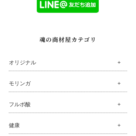
魂の商材屋カテゴリ
オリジナル
魂の商材屋オリジナル
モリンガ
├
オリジナルスキンケア
├
化粧水
モリンガ
フルボ酸
├
美容液・乳液・クリーム・オイル
├
解説 モリンガとは
├
アルピニエッセンス化粧品
├
モリンガの栄養素比較
├
紫外線・ブルーライト
フルボ酸
健康
├
発酵モリンガ
└
モリンガブライト化粧品
├
フルボ酸 太古の泉
├
モリンガブライト化粧品