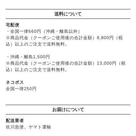
├
その他調味料
├
紫外線対策（UVケア）
├
スキンケア
├
京のすっぴんさん
├
玄米・穀類・粉類・シリアル
├
男性におすすめスキンケア
├
ヘアケア
├
暮らしっく村
送料について
├
麺・パスタ類
├
リップ・ハンドケア
└
オーラルケア
├
五條良品販売（五條の霧水）
├
漬物・乾物・海藻
├
入浴用
宅配便
├
コズグロ
├
加工品
・全国一律660円（沖縄・離島以外）
└
デオドラント
├
ジザニア
※商品代金（クーポンご使用後の合計金額）8,800円（税
└
コーヒー・茶類
├
ボディケア
├
ナイアード
込）以上のご注文で送料無料。
├
ヘアケア
├
ねば塾
├
無添加シャンプー
・沖縄・離島1,500円
├
ハーブ研究所（山澤清）
├
無添加コンディショナーなど
※商品代金（クーポンご使用後の合計金額）13,000円（税
├
パルセイユ（ボンヌプランツ）
込）以上のご注文で送料無料。
├
石鹸シャンプー・リンス
├
ぺカルト
├
ヘアミスト・ヘアオイル
├
ベビーマーク（シェルミラック）
ネコポス
├
界面活性剤不使用シャンプー
├
ロゴナ
全国一律250円
├
ヘアカラー
├
グリーンハートインターナショナル
├
男性におすすめヘアケア
├
オーサワジャパン
└
ヘアケア雑貨
お届けについて
├
カンホアの塩
├
メイク
├
ビオカ
配送業者
├
クレンジンク
├
マルカワ味噌
佐川急便、ヤマト運輸
├
日焼け止め
├
ヤマヒサ