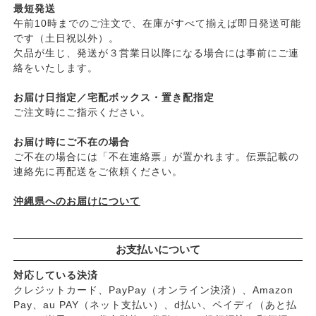
├
ファンデーション
最短発送
├
ムソー
午前10時までのご注文で、在庫がすべて揃えば即日発送可能
├
肌質・お悩み別スキンケア
├
渡部信一さんの無農薬豆
です（土日祝以外）。
├
乾燥肌・敏感
├
がんこ本舗
欠品が生じ、発送が３営業日以降になる場合には事前にご連
├
オイリー肌
├
ナチュラムーン
絡をいたします。
├
毛穴の黒ずみ・角質・開き
├
パックスナチュロン（太陽油脂）
├
シミ・くすみ
お届け日指定／宅配ボックス・置き配指定
└
竹おやじ末廣さんの竹炭ミネラル
├
エイジングケア
ご注文時にご指示ください。
└
ニキビ・吹き出物
お届け時にご不在の場合
└
お悩み・目的別ヘアケア
ご不在の場合には「不在連絡票」が置かれます。伝票記載の
├
頭皮のフケ・かゆみ・臭い
連絡先に再配送をご依頼ください。
├
艶・なめらか・パサつき
└
ダメージ
沖縄県へのお届けについて
お支払いについて
対応している決済
クレジットカード、PayPay（オンライン決済）、Amazon
Pay、au PAY（ネット支払い）、d払い、ペイディ（あと払