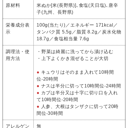
原材料
米ぬか[米(長野県)]､食塩(天日塩)､唐辛
子(九州、長野県)
栄養成分表
100g(当たり)／エネルギー 171kcal／
示
タンパク質 5.5g／脂質 8.2g／炭水化物
18.7g／食塩相当量 7.6g
調理法・使
・野菜は綺麗に洗ってから漬け込む
用方法
・上下よくかき混ぜることが大切
●
キュウリはそのまま入れて10時間
位-20時間
●
ナスは半分に切って10時間位-24時間
●
カブは半分又は十字に切り口を入れ
て10時間位-20時間
●
人参、大根はタンザクに切って20時
間位-30時間
アレルゲン
無