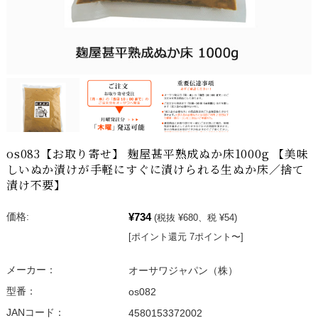
os083【お取り寄せ】 麹屋甚平熟成ぬか床1000g 【美味
しいぬか漬けが手軽にすぐに漬けられる生ぬか床／捨て
漬け不要】
¥734
価格:
(税抜 ¥680、税 ¥54)
[ポイント還元 7ポイント〜]
メーカー：
オーサワジャパン（株）
型番：
os082
JANコード：
4580153372002