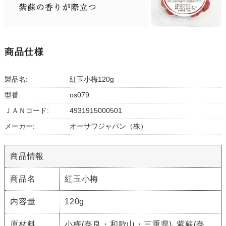
商品仕様
製品名:
紅玉小梅120g
型番:
os079
ＪＡＮコード:
4931915000501
メーカー:
オーサワジャパン（株）
商品情報
商品名
紅玉小梅
内容量
120g
原材料
小梅(奈良・和歌山・三重県)､紫蘇(奈