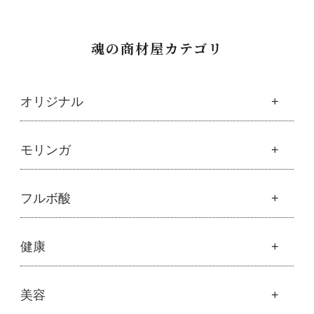
魂の商材屋カテゴリ
オリジナル
魂の商材屋オリジナル
モリンガ
├
オリジナルスキンケア
├
化粧水
モリンガ
フルボ酸
├
美容液・乳液・クリーム・オイル
├
解説 モリンガとは
├
アルピニエッセンス化粧品
├
モリンガの栄養素比較
├
紫外線・ブルーライト
フルボ酸
健康
├
発酵モリンガ
└
モリンガブライト化粧品
├
フルボ酸 太古の泉
├
モリンガブライト化粧品
├
オリジナルボディケア
└
スキンケア・ヘアケア
├
モリンガサプリメント
├
オリジナルヘアケア
健康
美容
├
スキン＆ボディケア
├
ハッピーシャンプー
├
ミネラル