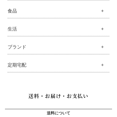
├
クレンジング・石鹸
├
スカルプハーブシャンプー
├
サプリメント
├
化粧水
美容
食品
├
スマイルシャンプー
└
健康飲料
├
美容液・乳液・クリーム・オイル
├
コンデ・トリートメント
├
魂オリジナル
├
モリンガヘアケア
├
ヘアミスト・ヘアオイル
├
無添加石鹸
食品
生活
├
モリンガ全商品
└
泡ボトル・ミニ泡ボトル
├
固形石鹸
└
モリンガ ブログ
├
雑穀
├
オーガニック発酵モリンガ
├
洗顔石鹸
├
調味料・加工品
├
フルボ酸「太古の泉」
├
ボディソープ
生活
ブランド
├
豆・ごま・乾物・梅干し
├
生活用品
└
雑貨
├
ハミガキ
├
おせち料理
└
黒糖
├
スキンケア
├
キッチン
├
洗浄・キッチン雑貨
├
クレンジング・洗顔
ブランド一覧
定期宅配
├
洗濯
├
メーカー直送品（豆・米・塩など）
├
プレ化粧水（ふき取り）
├
アムリターラ
├
バス・トイレ
└
オーサワのお取り寄せコーナー
├
化粧水
├
アレッポの石鹸
├
ナプキン
├
醤油・味噌・油・塩
定期宅配
├
化粧水おススメセット
├
アンナトゥモール
└
虫よけ
├
酢・だし・ブイヨン
├
美容液・乳液
├
サプリメント
├
エコノワ（はぐみシリーズ）
送料・お届け・お支払い
├
マヨネーズ・ソース・甘味料
├
クリーム・オイル
├
無添加石鹸
├
かつらぎ（マグポーリン）
├
その他調味料
├
紫外線対策（UVケア）
├
スキンケア
├
京のすっぴんさん
├
玄米・穀類・粉類・シリアル
├
男性におすすめスキンケア
├
ヘアケア
├
暮らしっく村
送料について
├
麺・パスタ類
├
リップ・ハンドケア
└
オーラルケア