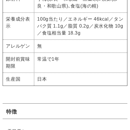
良・和歌山県)､食塩(海の精)
栄養成分表
100g当たり／エネルギー 46kcal／タン
示
パク質 1.1g／脂質 0.2g／炭水化物 10g
／食塩相当量 18.3g
アレルゲン
無
開封前賞味
常温で1年
期限
生産国
日本
特徴