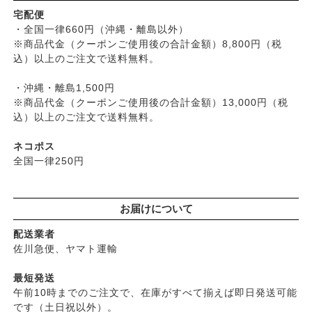
├
五條良品販売（五條の霧水）
├
漬物・乾物・海藻
├
入浴用
宅配便
├
コズグロ
├
加工品
・全国一律660円（沖縄・離島以外）
└
デオドラント
├
ジザニア
※商品代金（クーポンご使用後の合計金額）8,800円（税
└
コーヒー・茶類
├
ボディケア
├
ナイアード
込）以上のご注文で送料無料。
├
ヘアケア
├
ねば塾
├
無添加シャンプー
・沖縄・離島1,500円
├
ハーブ研究所（山澤清）
├
無添加コンディショナーなど
※商品代金（クーポンご使用後の合計金額）13,000円（税
├
パルセイユ（ボンヌプランツ）
込）以上のご注文で送料無料。
├
石鹸シャンプー・リンス
├
ぺカルト
├
ヘアミスト・ヘアオイル
├
ベビーマーク（シェルミラック）
ネコポス
├
界面活性剤不使用シャンプー
├
ロゴナ
全国一律250円
├
ヘアカラー
├
グリーンハートインターナショナル
├
男性におすすめヘアケア
├
オーサワジャパン
└
ヘアケア雑貨
お届けについて
├
カンホアの塩
├
メイク
├
ビオカ
配送業者
├
クレンジンク
├
マルカワ味噌
佐川急便、ヤマト運輸
├
日焼け止め
├
ヤマヒサ
├
ファンデーション
最短発送
├
ムソー
午前10時までのご注文で、在庫がすべて揃えば即日発送可能
├
肌質・お悩み別スキンケア
├
渡部信一さんの無農薬豆
です（土日祝以外）。
├
乾燥肌・敏感