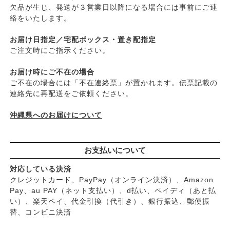
├
がんこ本舗
欠品が生じ、発送が３営業日以降になる場合には事前にご連
├
オイリー肌
├
ナチュラムーン
絡をいたします。
├
毛穴の黒ずみ・角質・開き
├
パックスナチュロン（太陽油脂）
├
シミ・くすみ
お届け日指定／宅配ボックス・置き配指定
└
竹おやじ末廣さんの竹炭ミネラル
├
エイジングケア
ご注文時にご指示ください。
└
ニキビ・吹き出物
お届け時にご不在の場合
└
お悩み・目的別ヘアケア
ご不在の場合には「不在連絡票」が置かれます。伝票記載の
├
頭皮のフケ・かゆみ・臭い
連絡先に再配送をご依頼ください。
├
艶・なめらか・パサつき
└
ダメージ
沖縄県へのお届けについて
お支払いについて
対応している決済
クレジットカード、PayPay（オンライン決済）、Amazon
Pay、au PAY（ネット支払い）、d払い、ペイディ（あと払
い）、楽天ペイ、代金引換（代引き）、銀行振込、郵便振
替、コンビニ決済