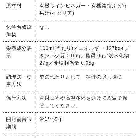
原材料
有機ワインビネガー・有機濃縮ぶどう
果汁(イタリア)
化学合成添
なし
加物
栄養成分表
100ml(当たり)／エネルギー 127kcal／
示
タンパク質 0.06g／脂質 0g／炭水化物
27g／食塩相当量 0.05g
調理法・使
酢の代わりとして 料理の隠し味に
用方法
保管方法
直射日光や高温多湿を避けて常温で保
管してください。
開封前賞味
常温で5年
期限