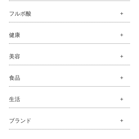
├
オリジナルスキンケア
├
化粧水
モリンガ
フルボ酸
├
美容液・乳液・クリーム・オイル
├
解説 モリンガとは
├
アルピニエッセンス化粧品
├
モリンガの栄養素比較
├
紫外線・ブルーライト
フルボ酸
健康
├
発酵モリンガ
└
モリンガブライト化粧品
├
フルボ酸 太古の泉
├
モリンガブライト化粧品
├
オリジナルボディケア
└
スキンケア・ヘアケア
├
モリンガサプリメント
├
オリジナルヘアケア
健康
美容
├
スキン＆ボディケア
├
ハッピーシャンプー
├
ミネラル
├
クレンジング・石鹸
├
スカルプハーブシャンプー
├
サプリメント
├
化粧水
美容
食品
├
スマイルシャンプー
└
健康飲料
├
美容液・乳液・クリーム・オイル
├
コンデ・トリートメント
├
魂オリジナル
├
モリンガヘアケア
├
ヘアミスト・ヘアオイル
├
無添加石鹸
食品
生活
├
モリンガ全商品
└
泡ボトル・ミニ泡ボトル
├
固形石鹸
└
モリンガ ブログ
├
雑穀
├
オーガニック発酵モリンガ
├
洗顔石鹸
├
調味料・加工品
├
フルボ酸「太古の泉」
├
ボディソープ
生活
ブランド
├
豆・ごま・乾物・梅干し
├
生活用品
└
雑貨
├
ハミガキ
├
おせち料理
└
黒糖
├
スキンケア
├
キッチン
├
洗浄・キッチン雑貨