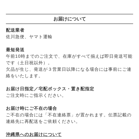
├
ヘアカラー
├
グリーンハートインターナショナル
├
男性におすすめヘアケア
├
オーサワジャパン
└
ヘアケア雑貨
お届けについて
├
カンホアの塩
├
メイク
├
ビオカ
配送業者
├
クレンジンク
├
マルカワ味噌
佐川急便、ヤマト運輸
├
日焼け止め
├
ヤマヒサ
├
ファンデーション
最短発送
├
ムソー
午前10時までのご注文で、在庫がすべて揃えば即日発送可能
├
肌質・お悩み別スキンケア
├
渡部信一さんの無農薬豆
です（土日祝以外）。
├
乾燥肌・敏感
├
がんこ本舗
欠品が生じ、発送が３営業日以降になる場合には事前にご連
├
オイリー肌
├
ナチュラムーン
絡をいたします。
├
毛穴の黒ずみ・角質・開き
├
パックスナチュロン（太陽油脂）
├
シミ・くすみ
お届け日指定／宅配ボックス・置き配指定
└
竹おやじ末廣さんの竹炭ミネラル
├
エイジングケア
ご注文時にご指示ください。
└
ニキビ・吹き出物
お届け時にご不在の場合
└
お悩み・目的別ヘアケア
ご不在の場合には「不在連絡票」が置かれます。伝票記載の
├
頭皮のフケ・かゆみ・臭い
連絡先に再配送をご依頼ください。
├
艶・なめらか・パサつき
└
ダメージ
沖縄県へのお届けについて