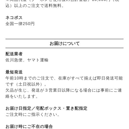
├
パルセイユ（ボンヌプランツ）
込）以上のご注文で送料無料。
├
石鹸シャンプー・リンス
├
ぺカルト
├
ヘアミスト・ヘアオイル
├
ベビーマーク（シェルミラック）
ネコポス
├
界面活性剤不使用シャンプー
├
ロゴナ
全国一律250円
├
ヘアカラー
├
グリーンハートインターナショナル
├
男性におすすめヘアケア
├
オーサワジャパン
└
ヘアケア雑貨
お届けについて
├
カンホアの塩
├
メイク
├
ビオカ
配送業者
├
クレンジンク
├
マルカワ味噌
佐川急便、ヤマト運輸
├
日焼け止め
├
ヤマヒサ
├
ファンデーション
最短発送
├
ムソー
午前10時までのご注文で、在庫がすべて揃えば即日発送可能
├
肌質・お悩み別スキンケア
├
渡部信一さんの無農薬豆
です（土日祝以外）。
├
乾燥肌・敏感
├
がんこ本舗
欠品が生じ、発送が３営業日以降になる場合には事前にご連
├
オイリー肌
├
ナチュラムーン
絡をいたします。
├
毛穴の黒ずみ・角質・開き
├
パックスナチュロン（太陽油脂）
├
シミ・くすみ
お届け日指定／宅配ボックス・置き配指定
└
竹おやじ末廣さんの竹炭ミネラル
├
エイジングケア
ご注文時にご指示ください。
└
ニキビ・吹き出物
お届け時にご不在の場合
└
お悩み・目的別ヘアケア