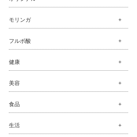
魂の商材屋オリジナル
モリンガ
├
オリジナルスキンケア
├
化粧水
モリンガ
フルボ酸
├
美容液・乳液・クリーム・オイル
├
解説 モリンガとは
├
アルピニエッセンス化粧品
├
モリンガの栄養素比較
├
紫外線・ブルーライト
フルボ酸
健康
├
発酵モリンガ
└
モリンガブライト化粧品
├
フルボ酸 太古の泉
├
モリンガブライト化粧品
├
オリジナルボディケア
└
スキンケア・ヘアケア
├
モリンガサプリメント
├
オリジナルヘアケア
健康
美容
├
スキン＆ボディケア
├
ハッピーシャンプー
├
ミネラル
├
クレンジング・石鹸
├
スカルプハーブシャンプー
├
サプリメント
├
化粧水
美容
食品
├
スマイルシャンプー
└
健康飲料
├
美容液・乳液・クリーム・オイル
├
コンデ・トリートメント
├
魂オリジナル
├
モリンガヘアケア
├
ヘアミスト・ヘアオイル
├
無添加石鹸
食品
生活
├
モリンガ全商品
└
泡ボトル・ミニ泡ボトル
├
固形石鹸
└
モリンガ ブログ
├
雑穀
├
オーガニック発酵モリンガ
├
洗顔石鹸