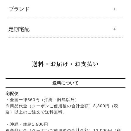
├
調味料・加工品
├
フルボ酸「太古の泉」
├
ボディソープ
生活
ブランド
├
豆・ごま・乾物・梅干し
├
生活用品
└
雑貨
├
ハミガキ
├
おせち料理
└
黒糖
├
スキンケア
├
キッチン
├
洗浄・キッチン雑貨
├
クレンジング・洗顔
ブランド一覧
定期宅配
├
洗濯
├
メーカー直送品（豆・米・塩など）
├
プレ化粧水（ふき取り）
├
アムリターラ
├
バス・トイレ
└
オーサワのお取り寄せコーナー
├
化粧水
├
アレッポの石鹸
├
ナプキン
├
醤油・味噌・油・塩
定期宅配
├
化粧水おススメセット
├
アンナトゥモール
└
虫よけ
├
酢・だし・ブイヨン
├
美容液・乳液
├
サプリメント
├
エコノワ（はぐみシリーズ）
送料・お届け・お支払い
├
マヨネーズ・ソース・甘味料
├
クリーム・オイル
├
無添加石鹸
├
かつらぎ（マグポーリン）
├
その他調味料
├
紫外線対策（UVケア）
├
スキンケア
├
京のすっぴんさん
├
玄米・穀類・粉類・シリアル
├
男性におすすめスキンケア
├
ヘアケア
├
暮らしっく村
送料について
├
麺・パスタ類
├
リップ・ハンドケア
└
オーラルケア
├
五條良品販売（五條の霧水）
├
漬物・乾物・海藻
├
入浴用
宅配便
├
コズグロ
├
加工品
・全国一律660円（沖縄・離島以外）
└
デオドラント
├
ジザニア
※商品代金（クーポンご使用後の合計金額）8,800円（税
└
コーヒー・茶類
├
ボディケア
├
ナイアード
込）以上のご注文で送料無料。
├
ヘアケア
├
ねば塾
├
無添加シャンプー
・沖縄・離島1,500円
├
ハーブ研究所（山澤清）
├
無添加コンディショナーなど
※商品代金（クーポンご使用後の合計金額）13,000円（税