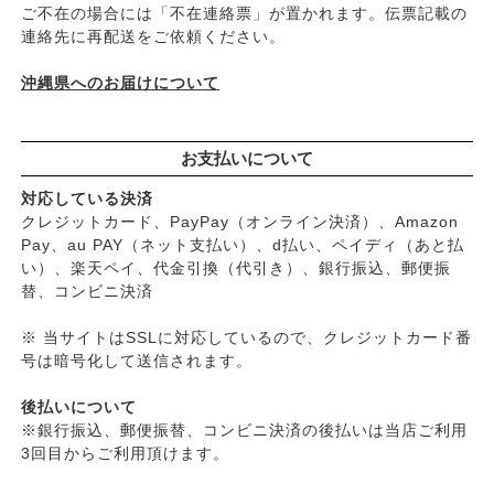
ご不在の場合には「不在連絡票」が置かれます。伝票記載の
├
頭皮のフケ・かゆみ・臭い
連絡先に再配送をご依頼ください。
├
艶・なめらか・パサつき
└
ダメージ
沖縄県へのお届けについて
お支払いについて
対応している決済
クレジットカード、PayPay（オンライン決済）、Amazon
Pay、au PAY（ネット支払い）、d払い、ペイディ（あと払
い）、楽天ペイ、代金引換（代引き）、銀行振込、郵便振
替、コンビニ決済
※ 当サイトはSSLに対応しているので、クレジットカード番
号は暗号化して送信されます。
後払いについて
※銀行振込、郵便振替、コンビニ決済の後払いは当店ご利用
3回目からご利用頂けます。