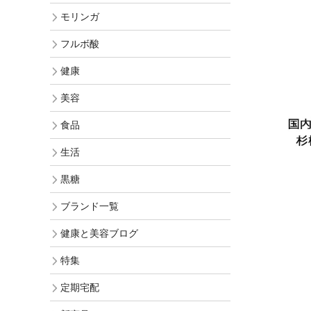
オリジナル化粧水比較
モリンガヘアケア
モリンガ
発酵モリンガ
お手入れ手順で選ぶ
モリンガ全商品
フルボ酸
フルボ酸 太古の泉
季節のおススメ
モリンガ ブログ
健康
生活用品
ロングセラー
美容
黒糖
食品
健康と美容アンケート
人気ランキング
生活
インスタグラムVoice
お手入れ手順
黒糖
無添加 石鹸早見表
ブランド一覧
商品動画を見る
シャンプー早見表
健康と美容ブログ
化粧水早見表
特集
定期宅配