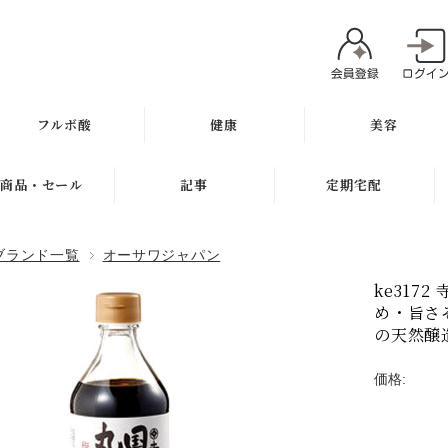
フルボ酸
健康
美容
太古の泉
ミネラル
魂オリジナル
商品・セール
記事
定期宅配
スキン＆ヘアケア
サプリメント
無添加石鹸
新商品
健康と美容ブログ
定期宅配について
ブランド一覧
オーサワジャパン
健康飲料
スキンケア
ギフト
特集
サプリメント
ke317
健康の考え方
ボディケア
め・旨さ
セール
無添加石鹸
の天然醸
ヘアケア
お試し商品
スキンケア
価格:
メイク
訳アリ商品
ヘアケア
肌質別スキンケア