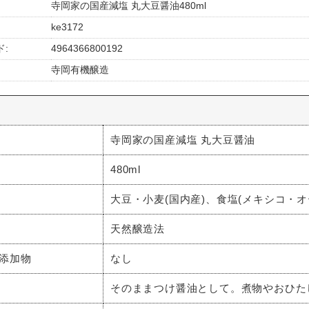
寺岡家の国産減塩 丸大豆醤油480ml
ke3172
:
4964366800192
寺岡有機醸造
寺岡家の国産減塩 丸大豆醤油
480ml
大豆・小麦(国内産)、食塩(メキシコ・オ
天然醸造法
添加物
なし
そのままつけ醤油として。煮物やおひた