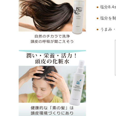
●
塩分8.4±
●
塩分を
●
うまみ