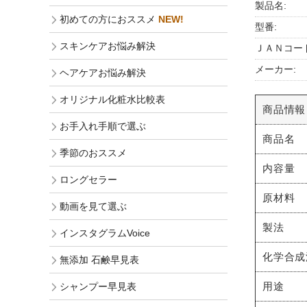
製品名:
初めての方におススメ
NEW!
型番:
スキンケアお悩み解決
ＪＡＮコード
メーカー:
ヘアケアお悩み解決
オリジナル化粧水比較表
商品情報
お手入れ手順で選ぶ
商品名
季節のおススメ
内容量
ロングセラー
原材料
動画を見て選ぶ
製法
インスタグラムVoice
化学合成
無添加 石鹸早見表
用途
シャンプー早見表