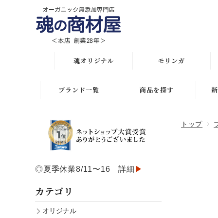
魂オリジナル
モリンガ
オリジナル全商品
解説 モリンガとは
ブランド一覧
商品を探す
新
悩み・目的で選ぶ
モリンガ栄養素比較
月間人気ランキング
トップ
初めての方におススメ
発酵モリンガ サプリ
オリジナルランキング
化粧水比較表
モリンガブライト化粧
初めての方におススメ
品
◎夏季休業8/11〜16 詳細
▶
スキンケア
スキンケアお悩み解決
モリンガサプリメント
カテゴリ
ボディケア
ヘアケアお悩み解決
スキン＆ボディケア
オリジナル
ヘアケア