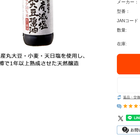
オーラルケア
メーカー：
お悩み別ヘアケア
型番：
JANコード
アンケート結果
数量:
スキンケアブログ
在庫:
ヘアケアブログ
無添加石鹸の考え方
返品・交