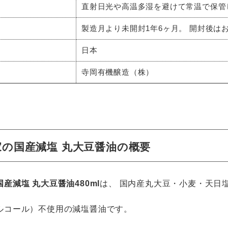
直射日光や高温多湿を避けて常温で保管
製造月より未開封1年6ヶ月。 開封後は
日本
寺岡有機醸造（株）
家の国産減塩 丸大豆醤油の概要
産減塩 丸大豆醤油480ml
は、 国内産丸大豆・小麦・天日
ルコール）不使用の減塩醤油です。