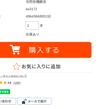
その他ご案内
寺岡有機醸造
ke3172
会員マイページ
：
4964366800192
新規会員登録
本
会員ランクについて
在庫あり
お気に入りリスト
ID/パスワードが分か
らない
ログイン・購入時の不
換・キャンセルについて
具合
4.9
(14件)
厳格な独自基準
メルマガ登録