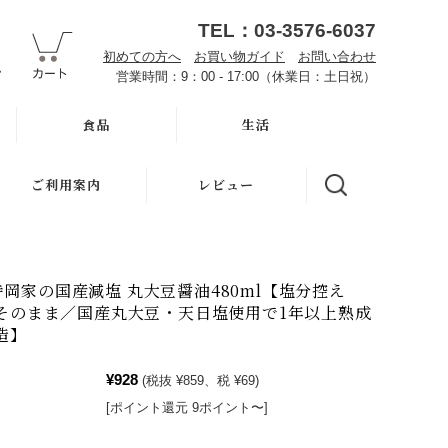
TEL：03-3576-6037
初めての方へ
お買い物ガイド
お問い合わせ
営業時間：9：00 - 17:00（休業日：土日祝）
食品
生活
オーサワお取り寄せ
ハミガキ
ご利用案内
レビュー
雑穀
キッチン
初めての方へ
調味料・加工品
洗濯
魂の商材屋とは
2 寺岡家の国産減塩 丸大豆醤油480ml【塩分控え
豆・ごま・乾物・梅干
バス・トイレ
そのまま／国産丸大豆・天日塩使用で1年以上熟成
お知らせ
造】
おせち料理
ナプキン
お買い物ガイド
¥928
(税抜 ¥859、税 ¥69)
洗浄・キッチン雑貨
虫よけ
[ポイント還元 9ポイント〜]
よくある質問
メーカー直送品