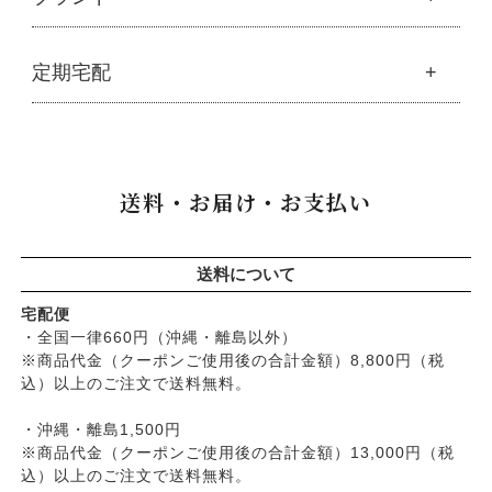
├
豆・ごま・乾物・梅干し
├
生活用品
└
雑貨
├
ハミガキ
├
おせち料理
└
黒糖
├
スキンケア
├
キッチン
├
洗浄・キッチン雑貨
├
クレンジング・洗顔
ブランド一覧
定期宅配
├
洗濯
├
メーカー直送品（豆・米・塩など）
├
プレ化粧水（ふき取り）
├
アムリターラ
├
バス・トイレ
└
オーサワのお取り寄せコーナー
├
化粧水
├
アレッポの石鹸
├
ナプキン
├
醤油・味噌・油・塩
定期宅配
├
化粧水おススメセット
├
アンナトゥモール
└
虫よけ
├
酢・だし・ブイヨン
├
美容液・乳液
├
サプリメント
├
エコノワ（はぐみシリーズ）
送料・お届け・お支払い
├
マヨネーズ・ソース・甘味料
├
クリーム・オイル
├
無添加石鹸
├
かつらぎ（マグポーリン）
├
その他調味料
├
紫外線対策（UVケア）
├
スキンケア
├
京のすっぴんさん
├
玄米・穀類・粉類・シリアル
├
男性におすすめスキンケア
├
ヘアケア
├
暮らしっく村
送料について
├
麺・パスタ類
├
リップ・ハンドケア
└
オーラルケア
├
五條良品販売（五條の霧水）
├
漬物・乾物・海藻
├
入浴用
宅配便
├
コズグロ
├
加工品
・全国一律660円（沖縄・離島以外）
└
デオドラント
├
ジザニア
※商品代金（クーポンご使用後の合計金額）8,800円（税
└
コーヒー・茶類
├
ボディケア
├
ナイアード
込）以上のご注文で送料無料。
├
ヘアケア
├
ねば塾
├
無添加シャンプー
・沖縄・離島1,500円
├
ハーブ研究所（山澤清）
├
無添加コンディショナーなど
※商品代金（クーポンご使用後の合計金額）13,000円（税
├
パルセイユ（ボンヌプランツ）
込）以上のご注文で送料無料。
├
石鹸シャンプー・リンス
├
ぺカルト