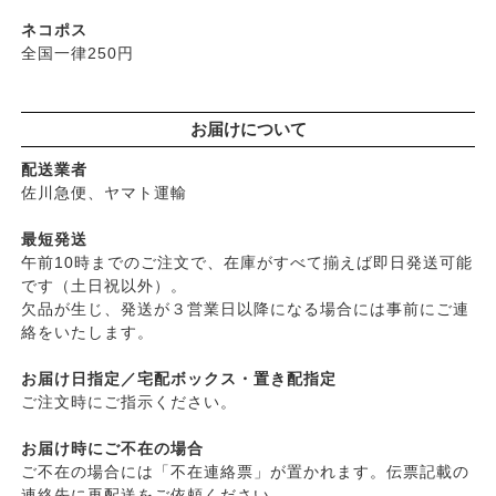
├
ヘアミスト・ヘアオイル
├
ベビーマーク（シェルミラック）
ネコポス
├
界面活性剤不使用シャンプー
├
ロゴナ
全国一律250円
├
ヘアカラー
├
グリーンハートインターナショナル
├
男性におすすめヘアケア
├
オーサワジャパン
└
ヘアケア雑貨
お届けについて
├
カンホアの塩
├
メイク
├
ビオカ
配送業者
├
クレンジンク
├
マルカワ味噌
佐川急便、ヤマト運輸
├
日焼け止め
├
ヤマヒサ
├
ファンデーション
最短発送
├
ムソー
午前10時までのご注文で、在庫がすべて揃えば即日発送可能
├
肌質・お悩み別スキンケア
├
渡部信一さんの無農薬豆
です（土日祝以外）。
├
乾燥肌・敏感
├
がんこ本舗
欠品が生じ、発送が３営業日以降になる場合には事前にご連
├
オイリー肌
├
ナチュラムーン
絡をいたします。
├
毛穴の黒ずみ・角質・開き
├
パックスナチュロン（太陽油脂）
├
シミ・くすみ
お届け日指定／宅配ボックス・置き配指定
└
竹おやじ末廣さんの竹炭ミネラル
├
エイジングケア
ご注文時にご指示ください。
└
ニキビ・吹き出物
お届け時にご不在の場合
└
お悩み・目的別ヘアケア
ご不在の場合には「不在連絡票」が置かれます。伝票記載の
├
頭皮のフケ・かゆみ・臭い
連絡先に再配送をご依頼ください。