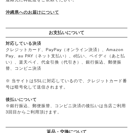
├
艶・なめらか・パサつき
└
ダメージ
沖縄県へのお届けについて
お支払いについて
対応している決済
クレジットカード、PayPay（オンライン決済）、Amazon
Pay、au PAY（ネット支払い）、d払い、ペイディ（あと払
い）、楽天ペイ、代金引換（代引き）、銀行振込、郵便振
替、コンビニ決済
※ 当サイトはSSLに対応しているので、クレジットカード番
号は暗号化して送信されます。
後払いについて
※銀行振込、郵便振替、コンビニ決済の後払いは当店ご利用
3回目からご利用頂けます。
返品・交換について