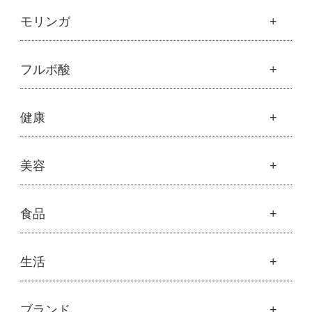
魂の商材屋オリジナル
モリンガ
├
オリジナルスキンケア
├
化粧水
モリンガ
フルボ酸
├
美容液・乳液・クリーム・オイル
├
解説 モリンガとは
├
アルピニエッセンス化粧品
├
モリンガの栄養素比較
├
紫外線・ブルーライト
フルボ酸
健康
├
発酵モリンガ
└
モリンガブライト化粧品
├
フルボ酸 太古の泉
├
モリンガブライト化粧品
├
オリジナルボディケア
└
スキンケア・ヘアケア
├
モリンガサプリメント
├
オリジナルヘアケア
健康
美容
├
スキン＆ボディケア
├
ハッピーシャンプー
├
ミネラル
├
クレンジング・石鹸
├
スカルプハーブシャンプー
├
サプリメント
├
化粧水
美容
食品
├
スマイルシャンプー
└
健康飲料
├
美容液・乳液・クリーム・オイル
├
コンデ・トリートメント
├
魂オリジナル
├
モリンガヘアケア
├
ヘアミスト・ヘアオイル
├
無添加石鹸
食品
生活
├
モリンガ全商品
└
泡ボトル・ミニ泡ボトル
├
固形石鹸
└
モリンガ ブログ
├
雑穀
├
オーガニック発酵モリンガ
├
洗顔石鹸
├
調味料・加工品
├
フルボ酸「太古の泉」
├
ボディソープ
生活
ブランド