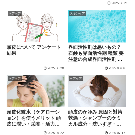
2025.08.21
ヘアケア
スキンケア
頭皮について アンケート
界面活性剤は悪いもの？
結果
石鹸も界面活性剤 種類 要
注意の合成界面活性剤 と
は
2025.08.20
2025.08.06
ヘアケア
ヘアケア
頭皮化粧水（ケアローシ
頭皮のかゆみ 原因と対策
ョン）を使うメリット 頭
乾燥・シャンプーのケミ
皮に潤い・栄養・活力！
カル成分・洗いすぎ・コ
美しい素髪は頭皮づくり
ーティング剤の頭皮残留
2025.07.22
2025.07.17