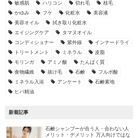
敏感肌
ハリコシ
切れ毛
枝毛
かゆみ
フケ
化粧水
美容液
美容オイル
拭き取り化粧水
エイジングケア
タマヌオイル
コンディショナー
紫外線
インナードライ
トリートメント
ミネラル
皮脂
モリンガ
アミノ酸
たんぱく質
食物繊維
抜け毛
石鹸
フルボ酸
ミネラル入浴
アンケート
石鹸素地
ヒバ精油
新着記事
石鹸シャンプーが合う人・合わない人
メリット・デメリット 万人向けではな