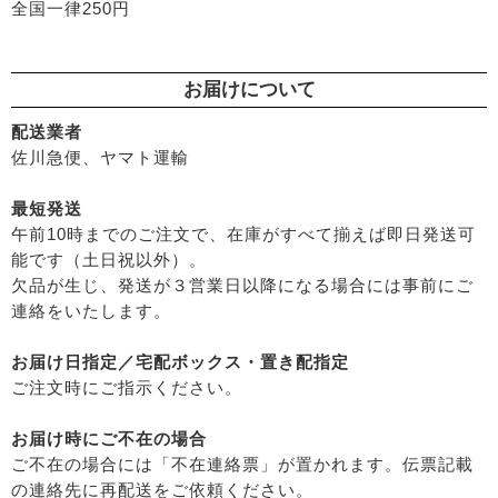
全国一律250円
├
界面活性剤不使用シャンプー
├
グリーンハートインターナショナル
├
ヘアカラー
├
オーサワジャパン
├
男性におすすめヘアケア
├
カンホアの塩
お届けについて
└
ヘアケア雑貨
├
ビオカ
├
メイク
├
マルカワ味噌
配送業者
├
クレンジンク
佐川急便、ヤマト運輸
├
ヤマヒサ
├
日焼け止め
├
ムソー
├
ファンデーション
最短発送
├
渡部信一さんの無農薬豆
午前10時までのご注文で、在庫がすべて揃えば即日発送可
├
肌質・お悩み別スキンケア
├
がんこ本舗
能です（土日祝以外）。
├
乾燥肌・敏感
├
ナチュラムーン
欠品が生じ、発送が３営業日以降になる場合には事前にご
├
オイリー肌
├
パックスナチュロン（太陽油脂）
連絡をいたします。
├
毛穴の黒ずみ・角質・開き
└
竹おやじ末廣さんの竹炭ミネラル
├
シミ・くすみ
お届け日指定／宅配ボックス・置き配指定
├
エイジングケア
ご注文時にご指示ください。
└
ニキビ・吹き出物
└
お悩み・目的別ヘアケア
お届け時にご不在の場合
├
頭皮のフケ・かゆみ・臭い
ご不在の場合には「不在連絡票」が置かれます。伝票記載
├
艶・なめらか・パサつき
の連絡先に再配送をご依頼ください。