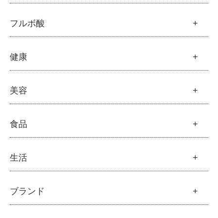
├
オリジナルスキンケア
├
化粧水
モリンガ
フルボ酸
├
美容液・乳液・クリーム・オイル
├
解説 モリンガとは
├
アルピニエッセンス化粧品
├
モリンガの栄養素比較
├
紫外線・ブルーライト
フルボ酸
健康
├
発酵モリンガ
└
モリンガブライト化粧品
├
フルボ酸 太古の泉
├
モリンガブライト化粧品
├
オリジナルボディケア
└
スキンケア・ヘアケア
├
モリンガサプリメント
├
オリジナルヘアケア
健康
美容
├
スキン＆ボディケア
├
ハッピーシャンプー
├
ミネラル
├
クレンジング・石鹸
├
スカルプハーブシャンプー
├
サプリメント
├
化粧水
美容
食品
├
スマイルシャンプー
└
健康飲料
├
美容液・乳液・クリーム・オイル
├
コンデ・トリートメント
├
オリジナルスキンケア
├
モリンガヘアケア
├
ヘアミスト・ヘアオイル
├
無添加石鹸
食品
生活
├
モリンガ全商品
└
泡ボトル・ミニ泡ボトル
├
固形石鹸
└
モリンガ ブログ
├
雑穀
├
オーガニック発酵モリンガ
├
洗顔石鹸
├
調味料・加工品
├
フルボ酸「太古の泉」
├
ボディソープ
生活
ブランド
├
豆・ごま・乾物・梅干し
├
生活用品
└
雑貨
├
ハミガキ
├
おせち料理
└
黒糖
├
スキンケア
├
キッチン