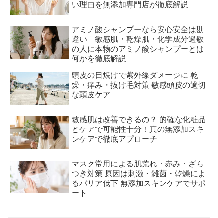
い理由を無添加専門店が徹底解説
アミノ酸シャンプーなら安心安全は勘
違い！敏感肌・乾燥肌・化学成分過敏
の人に本物のアミノ酸シャンプーとは
何かを徹底解説
頭皮の日焼けで紫外線ダメージに 乾
燥・痒み・抜け毛対策 敏感頭皮の適切
な頭皮ケア
敏感肌は改善できるの？ 的確な化粧品
とケアで可能性十分！真の無添加スキ
ンケアで徹底アプローチ
マスク常用による肌荒れ・赤み・ざら
つき対策 原因は刺激・雑菌・乾燥によ
るバリア低下 無添加スキンケアでサポ
ート