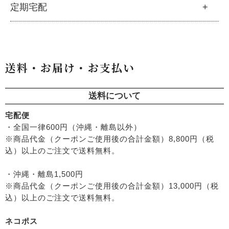
├
洗浄・キッチン雑貨
├
クレンジング・洗顔
ブランド一覧
定期宅配
├
洗濯
├
メーカー直送品（豆・米・塩など）
├
プレ化粧水（ふき取り）
├
アムリターラ
├
バス・トイレ
└
オーサワのお取り寄せコーナー
├
化粧水
├
アレッポの石鹸
├
ナプキン
├
醤油・味噌・油・塩
定期宅配
├
化粧水おススメセット
├
アンナトゥモール
└
虫よけ
├
酢・だし・ブイヨン
├
美容液・乳液
├
サプリメント
├
エコノワ（はぐみシリーズ）
送料・お届け・お支払い
├
マヨネーズ・ソース・甘味料
├
クリーム・オイル
├
無添加石鹸
├
かつらぎ（マグポーリン）
├
その他調味料
├
紫外線対策（UVケア）
├
スキンケア
├
京のすっぴんさん
├
玄米・穀類・粉類・シリアル
├
男性におすすめスキンケア
├
ヘアケア
送料について
├
暮らしっく村
├
麺・パスタ類
├
ファンデーション
└
オーラルケア
├
五條良品販売（五條の霧水）
宅配便
├
漬物・乾物・海藻
├
リップ・ハンドケア
├
コズグロ
・全国一律600円（沖縄・離島以外）
├
加工品
├
入浴用
├
ジザニア
※商品代金（クーポンご使用後の合計金額）8,800円（税
└
コーヒー・茶類
└
デオドラント
├
ナイアード
込）以上のご注文で送料無料。
├
ボディケア
├
ねば塾
├
ヘアケア
・沖縄・離島1,500円
├
ハーブ研究所（山澤清）
├
無添加シャンプー
※商品代金（クーポンご使用後の合計金額）13,000円（税
├
パルセイユ（ボンヌプランツ）
├
無添加コンディショナーなど
込）以上のご注文で送料無料。
├
ぺカルト
├
石鹸シャンプー・リンス
├
ベビーマーク（シェルミラック）
ネコポス
├
ヘアミスト・ヘアオイル
├
ロゴナ