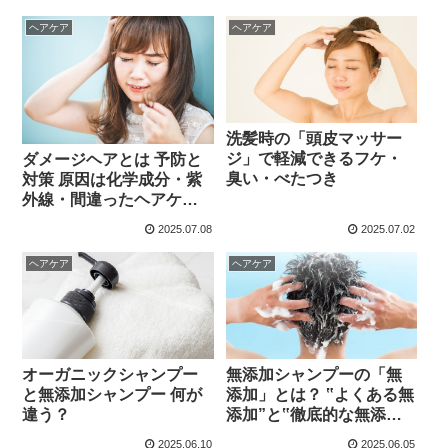
にあり
に要注意
ヘアケア
ヘアケア
洗髪時の「頭皮マッサー
ジ」で軽減できるフケ・
ダメージヘアとは 予防と
臭い・べたつき
対策 原因は化学成分・紫
外線・間違ったヘアケア
習慣
2025.07.08
2025.07.02
ヘアケア
ヘアケア
オーガニックシャンプー
無添加シャンプーの「無
と無添加シャンプー 何が
添加」とは？ ‟よくある無
違う？
添加”と‟徹底的な無添
加”の違い
2025.06.10
2025.06.05