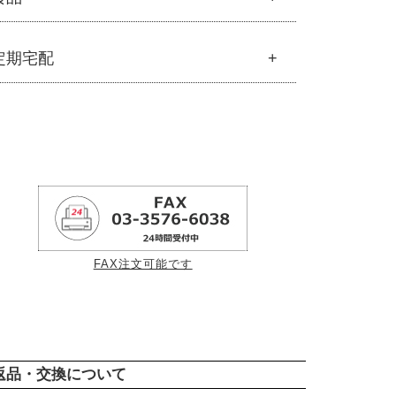
├
フルボ酸 太古の泉
└
スキンケア・ヘアケア
食品
定期宅配
├
雑穀
├
調味料・加工品
定期宅配
├
豆・ごま・乾物・梅干し
├
サプリメント
├
おせち料理
├
無添加石鹸
├
洗浄・キッチン雑貨
├
スキンケア
├
メーカー直送品（豆・米・塩など）
├
ヘアケア
└
オーサワのお取り寄せコーナー
└
オーラルケア
├
醤油・味噌・油・塩
├
酢・だし・ブイヨン
FAX注文可能です
├
マヨネーズ・ソース・甘味料
├
その他調味料
├
玄米・穀類・粉類・シリアル
├
麺・パスタ類
├
漬物・乾物・海藻
返品・交換について
├
加工品