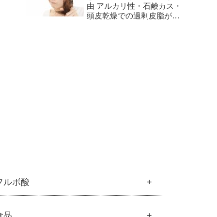
由 アルカリ性・石鹸カス・
頭皮乾燥での過剰皮脂が原
因
フルボ酸
フルボ酸
食品