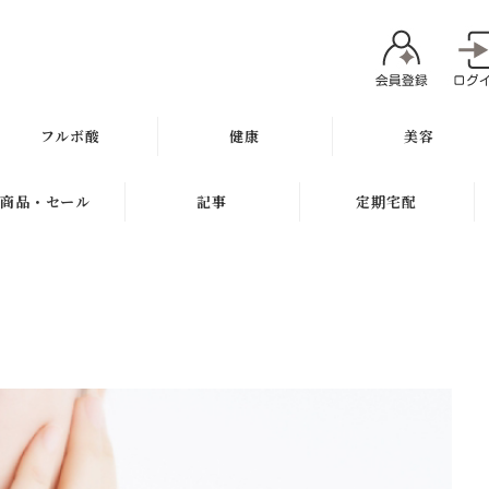
フルボ酸
健康
美容
太古の泉
ミネラル
魂オリジナル
商品・セール
記事
定期宅配
スキン＆ヘアケア
サプリメント
無添加石鹸
新商品
健康と美容ブログ
定期宅配について
健康飲料
スキンケア
ギフト
特集
サプリメント
健康の考え方
ボディケア
セール
無添加石鹸
ヘアケア
お試し商品
スキンケア
メイク
訳アリ商品
ヘアケア
肌質別スキンケア