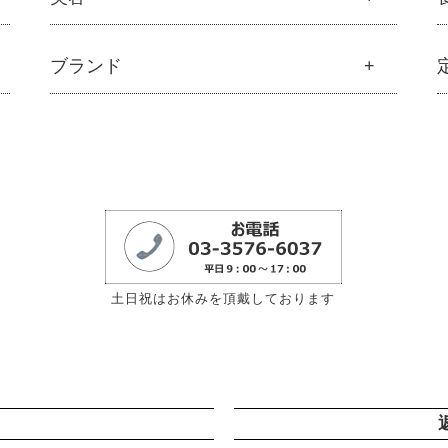
├
解説 モリンガとは
├
モリンガの栄養素比較
美容
ブランド
├
発酵モリンガ
├
オリジナルスキンケア
├
モリンガブライト化粧品
├
無添加石鹸
├
モリンガサプリメント
ブランド一覧
├
固形石鹸
├
スキン＆ボディケア
├
アムリターラ
├
洗顔石鹸
├
クレンジング・石鹸
├
アレッポの石鹸
├
ボディソープ
├
化粧水
├
アンナトゥモール
└
雑貨
├
美容液・乳液・クリーム・オイル
├
エコノワ（はぐみシリーズ）
├
スキンケア
├
モリンガヘアケア
├
かつらぎ（マグポーリン）
├
クレンジング・洗顔
├
モリンガ全商品
├
京のすっぴんさん
├
プレ化粧水（ふき取り）
└
モリンガ ブログ
土日祝はお休みを頂戴しております
├
暮らしっく村
├
化粧水
├
五條良品販売（五條の霧水）
├
化粧水おススメセット
├
コズグロ
├
美容液・乳液
├
ジザニア
├
クリーム・オイル
├
ナイアード
├
紫外線対策（UVケア）
├
ねば塾
├
男性におすすめスキンケア