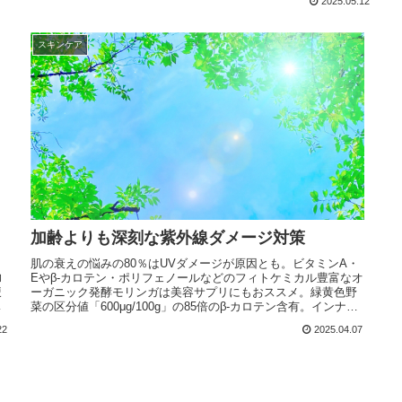
2025.05.12
スキンケア
加齢よりも深刻な紫外線ダメージ対策
肌の衰えの悩みの80％はUVダメージが原因とも。ビタミンA・
効
Eやβ-カロテン・ポリフェノールなどのフィトケミカル豊富なオ
使
ーガニック発酵モリンガは美容サプリにもおススメ。緑黄色野
な
菜の区分値「600μg/100g」の85倍のβ-カロテン含有。インナー
サポートに有益な栄養素摂取対策は重要。
22
2025.04.07