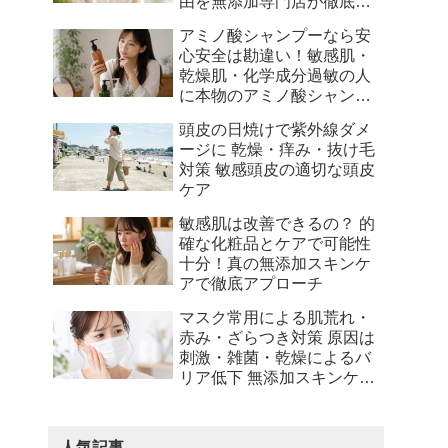
由を無添加専門店が徹底解
説
アミノ酸シャンプーなら安
心安全は勘違い！敏感肌・
乾燥肌・化学成分過敏の人
に本物のアミノ酸シャンプ
ーとは何かを徹底解説
頭皮の日焼けで紫外線ダメ
ージに 乾燥・痒み・抜け毛
対策 敏感頭皮の適切な頭皮
ケア
敏感肌は改善できるの？ 的
確な化粧品とケアで可能性
十分！真の無添加スキンケ
アで徹底アプローチ
マスク常用による肌荒れ・
赤み・ざらつき対策 原因は
刺激・雑菌・乾燥によるバ
リア低下 無添加スキンケア
でサポート
人気記事