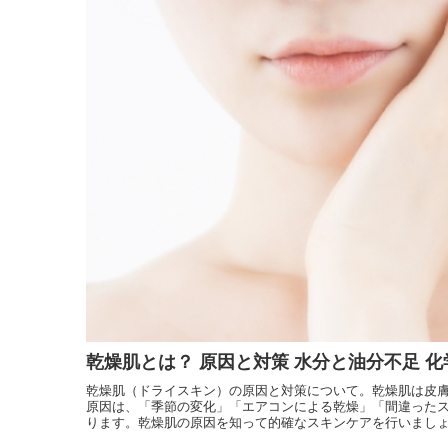
オリジナル化粧水比較
モリンガヘアケア
発酵モリンガ
お手入れ手順で選ぶ
モリンガ全商品
フルボ酸 太古の泉
季節のおススメ
モリンガ特集
生活用品
ロングセラー
黒糖
健康と美容アンケート
人気ランキング
インスタグラムVoice
お手入れ手順
無添加 石鹸早見表
商品動画を見る
シャンプー早見表
化粧水早見表
乾燥肌とは？ 原因と対策 水分と油分不足 
乾燥肌（ドライスキン）の原因と対策について。乾燥肌は皮
原因は、「季節の変化」「エアコンによる乾燥」「間違った
ります。乾燥肌の原因を知って的確なスキンケアを行いまし