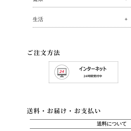
├
オリジナルスキンケア
├
化粧水
健康
生活
├
美容液・乳液・クリーム・オイル
├
ミネラル
├
アルピニエッセンス化粧品
├
サプリメント
├
紫外線・ブルーライト
生活
└
健康飲料
└
モリンガブライト化粧品
├
ハミガキ
ご注文方法
├
オリジナルボディケア
├
キッチン
├
オリジナルヘアケア
├
洗濯
├
ハッピーシャンプー
├
バス・トイレ
├
スカルプハーブシャンプー
├
ナプキン
├
スマイルシャンプー
└
虫よけ
├
コンデ・トリートメント
├
ヘアミスト・ヘアオイル
└
泡ボトル・ミニ泡ボトル
送料・お届け・お支払い
├
オーガニック発酵モリンガ
├
フルボ酸「太古の泉」
送料について
├
生活用品