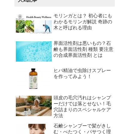
モリンガとは？ 初心者にも
わかるモリンガ解説 奇跡の
木と呼ばれる理由
界面活性剤は悪いもの？石
鹸も界面活性剤 種類 要注意
の合成界面活性剤 とは
ヒバ精油で虫除けスプレー
を作ってみよう！
頭皮の毛穴汚れはシャンプ
ーだけでは落とせない！毛
穴詰まりのスペシャルケア
方法
石鹸シャンプーで髪がきし
む・べたつく・パサつく理