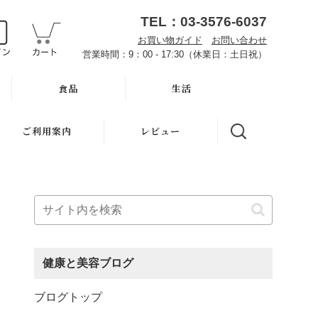
TEL：03-3576-6037
お買い物ガイド
お問い合わせ
営業時間：9：00 - 17:30（休業日：土日祝）
食品
生活
オーサワお取り寄せ
ハミガキ
ご利用案内
レビュー
雑穀
キッチン
魂の商材屋とは
調味料・加工品
洗濯
お知らせ
豆・ごま・乾物・梅干
バス・トイレ
初めての方へ
おせち料理
ナプキン
お買い物ガイド
健康と美容ブログ
洗浄・キッチン雑貨
虫よけ
よくある質問
ブログトップ
メーカー直送品