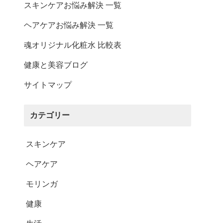
その他ご案内
スキンケアお悩み解決 一覧
ヘアケアお悩み解決 一覧
会員マイページ
魂オリジナル化粧水 比較表
新規会員登録
健康と美容ブログ
会員ランクについて
サイトマップ
お気に入りリスト
ID/パスワードが分か
カテゴリー
らない
スキンケア
ログイン・購入時の不
具合
ヘアケア
厳格な独自基準
モリンガ
メルマガ登録
健康