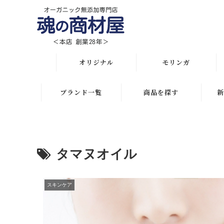
オリジナル
モリンガ
オリジナル全商品
解説 モリンガとは
ブランド一覧
商品を探す
新
悩み・目的で選ぶ
モリンガ栄養素比較
月間人気ランキング
初めての方におススメ
発酵モリンガ サプリ
オリジナルランキング
タマヌオイル
化粧水比較表
モリンガブライト化粧
初めての方におススメ
品
スキンケア
スキンケアお悩み解決
スキンケア
モリンガサプリメント
ボディケア
ヘアケアお悩み解決
スキン＆ボディケア
ヘアケア