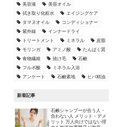
美容液
美容オイル
拭き取り化粧水
エイジングケア
タマヌオイル
コンディショナー
紫外線
インナードライ
トリートメント
ミネラル
皮脂
モリンガ
アミノ酸
たんぱく質
食物繊維
抜け毛
石鹸
フルボ酸
ミネラル入浴
アンケート
石鹸素地
ヒバ精油
新着記事
石鹸シャンプーが合う人・
合わない人 メリット・デメ
リット 万人向けではない理