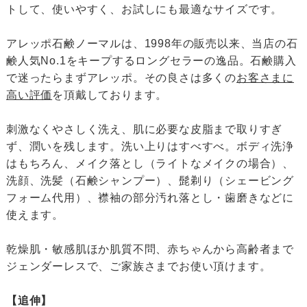
トして、使いやすく、お試しにも最適なサイズです。
アレッポ石鹸ノーマルは、1998年の販売以来、当店の石
鹸人気No.1をキープするロングセラーの逸品。石鹸購入
で迷ったらまずアレッポ。その良さは多くの
お客さまに
高い評価
を頂戴しております。
刺激なくやさしく洗え、肌に必要な皮脂まで取りすぎ
ず、潤いを残します。洗い上りはすべすべ。ボディ洗浄
はもちろん、メイク落とし（ライトなメイクの場合）、
洗顔、洗髪（石鹸シャンプー）、髭剃り（シェービング
フォーム代用）、襟袖の部分汚れ落とし・歯磨きなどに
使えます。
乾燥肌・敏感肌ほか肌質不問、赤ちゃんから高齢者まで
ジェンダーレスで、ご家族さまでお使い頂けます。
【追伸】