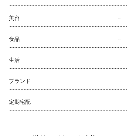
└
モリンガブライト化粧品
├
フルボ酸 太古の泉
├
モリンガブライト化粧品
├
オリジナルボディケア
└
スキンケア・ヘアケア
├
モリンガサプリメント
├
オリジナルヘアケア
健康
美容
├
スキン＆ボディケア
├
ハッピーシャンプー
├
ミネラル
├
クレンジング・石鹸
├
スカルプハーブシャンプー
├
サプリメント
├
化粧水
美容
食品
├
スマイルシャンプー
└
健康飲料
├
美容液・乳液・クリーム・オイル
├
コンデ・トリートメント
├
魂オリジナル
├
モリンガヘアケア
├
ヘアミスト・ヘアオイル
├
無添加石鹸
食品
生活
├
モリンガ全商品
└
泡ボトル・ミニ泡ボトル
├
固形石鹸
└
モリンガ ブログ
├
雑穀
├
オーガニック発酵モリンガ
├
洗顔石鹸
├
調味料・加工品
├
フルボ酸「太古の泉」
├
ボディソープ
生活
ブランド
├
豆・ごま・乾物・梅干し
├
生活用品
└
雑貨
├
ハミガキ
├
おせち料理
└
黒糖
├
スキンケア
├
キッチン
├
洗浄・キッチン雑貨
├
クレンジング・洗顔
ブランド一覧
定期宅配
├
洗濯
├
メーカー直送品（豆・米・塩など）
├
プレ化粧水（ふき取り）
├
アムリターラ
├
バス・トイレ
└
オーサワのお取り寄せコーナー
├
化粧水
├
アレッポの石鹸
├
ナプキン
├
醤油・味噌・油・塩
定期宅配
├
化粧水おススメセット
├
アンナトゥモール
└
虫よけ
├
酢・だし・ブイヨン
├
美容液・乳液
├
サプリメント
├
エコノワ（はぐみシリーズ）