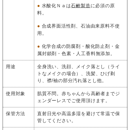
●
水酸化Ｎａは
石鹸製造
に必須の原
料。
●
合成界面活性剤、石油由来原料不使
用。
●
化学合成の防腐剤・酸化防止剤・金
属封鎖剤・色素・人工香料無添加。
用途
全身洗い、洗顔、メイク落とし（ライ
トなメイクの場合）、洗髪、ひげ剃
り、襟/袖の部分汚れ落とし他。
使用対象
肌質不問。赤ちゃんから高齢者までジ
ェンダーレスでご使用頂けます。
保管方法
直射日光や高温多湿を避けて常温で保
管してください。