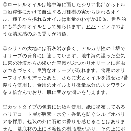
◎ローレルオイルは地中海に面したシリア北部からトル
コ沿岸部にかけて自生する月桂樹の実から採れるオイ
ル。種子から採れるオイルは重量のわずか10％。世界的
にも希少なオイルとして知られます。
ヒバ
・ヒノキのよ
うな清涼感のある香りが特徴。
◎シリアの大地には石灰岩が多く、アルカリ性の土壌で
オリーブの発育には適しています。地中海の湿った空気
に東の砂漠からの渇いた空気がぶつかりオリーブに害虫
がつきづらく、良質なオリーブが取れます。食用のオリ
ーブオイルを搾ったあと、さらに実とオイルを混ぜた2番
搾りを使用し、食用のオイルより微量成分のスクワラン
を２倍含んでおり、肌に豊かな潤いを与えます。
◎カットタイプの包装には紙を使用。紙に塗布してある
バリアコート層が酸素・水分・香気を防ぐシルビオバリ
アを採用。包装の外に石鹸の香りを感じることはありま
せん。基底材の上に水溶性の樹脂層があり、その上にポ