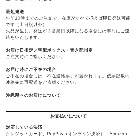
├
日焼け止め
├
ヤマヒサ
├
ファンデーション
最短発送
├
ムソー
午前10時までのご注文で、在庫がすべて揃えば即日発送可能
├
肌質・お悩み別スキンケア
├
渡部信一さんの無農薬豆
です（土日祝以外）。
├
乾燥肌・敏感
├
がんこ本舗
欠品が生じ、発送が３営業日以降になる場合には事前にご連
├
オイリー肌
├
ナチュラムーン
絡をいたします。
├
毛穴の黒ずみ・角質・開き
├
パックスナチュロン（太陽油脂）
├
シミ・くすみ
お届け日指定／宅配ボックス・置き配指定
└
竹おやじ末廣さんの竹炭ミネラル
├
エイジングケア
ご注文時にご指示ください。
└
ニキビ・吹き出物
お届け時にご不在の場合
└
お悩み・目的別ヘアケア
ご不在の場合には「不在連絡票」が置かれます。伝票記載の
├
頭皮のフケ・かゆみ・臭い
連絡先に再配送をご依頼ください。
├
艶・なめらか・パサつき
└
ダメージ
沖縄県へのお届けについて
お支払いについて
対応している決済
クレジットカード、PayPay（オンライン決済）、Amazon