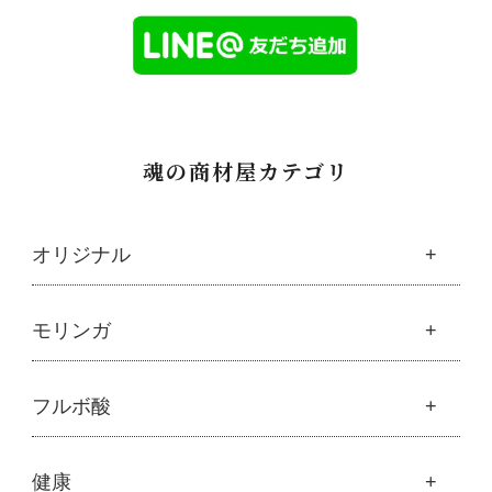
魂の商材屋カテゴリ
オリジナル
魂の商材屋オリジナル
モリンガ
├
オリジナルスキンケア
├
化粧水
モリンガ
フルボ酸
├
美容液・乳液・クリーム・オイル
├
解説 モリンガとは
├
アルピニエッセンス化粧品
├
モリンガの栄養素比較
├
紫外線・ブルーライト
フルボ酸
健康
├
発酵モリンガ