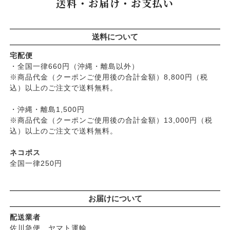
送料・お届け・お支払い
├
マヨネーズ・ソース・甘味料
├
クリーム・オイル
├
無添加石鹸
├
かつらぎ（マグポーリン）
├
その他調味料
├
紫外線対策（UVケア）
├
スキンケア
├
京のすっぴんさん
├
玄米・穀類・粉類・シリアル
├
男性におすすめスキンケア
├
ヘアケア
├
暮らしっく村
送料について
├
麺・パスタ類
├
リップ・ハンドケア
└
オーラルケア
├
五條良品販売（五條の霧水）
├
漬物・乾物・海藻
├
入浴用
宅配便
├
コズグロ
├
加工品
・全国一律660円（沖縄・離島以外）
└
デオドラント
├
ジザニア
※商品代金（クーポンご使用後の合計金額）8,800円（税
└
コーヒー・茶類
├
ボディケア
├
ナイアード
込）以上のご注文で送料無料。
├
ヘアケア
├
ねば塾
├
無添加シャンプー
・沖縄・離島1,500円
├
ハーブ研究所（山澤清）
├
無添加コンディショナーなど
※商品代金（クーポンご使用後の合計金額）13,000円（税
├
パルセイユ（ボンヌプランツ）
込）以上のご注文で送料無料。
├
石鹸シャンプー・リンス
├
ぺカルト
├
ヘアミスト・ヘアオイル
├
ベビーマーク（シェルミラック）
ネコポス
├
界面活性剤不使用シャンプー
├
ロゴナ
全国一律250円
├
ヘアカラー
├
グリーンハートインターナショナル
├
男性におすすめヘアケア
├
オーサワジャパン
└
ヘアケア雑貨
お届けについて
├
カンホアの塩
├
メイク
├
ビオカ
配送業者
├
クレンジンク
├
マルカワ味噌
佐川急便、ヤマト運輸