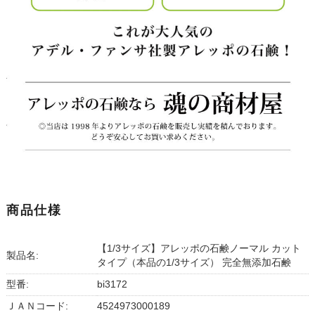
商品仕様
【1/3サイズ】アレッポの石鹸ノーマル カット
製品名:
タイプ（本品の1/3サイズ） 完全無添加石鹸
型番:
bi3172
ＪＡＮコード:
4524973000189