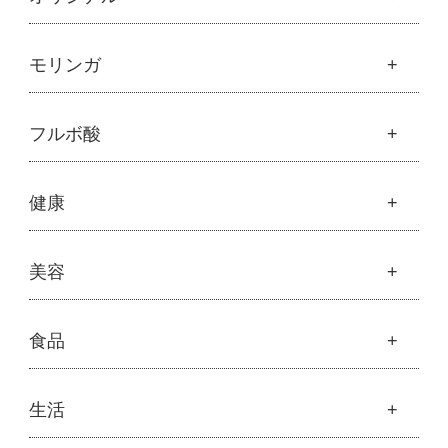
魂の商材屋オリジナル
モリンガ
├
オリジナルスキンケア
├
化粧水
モリンガ
フルボ酸
├
美容液・乳液・クリーム・オイル
├
解説 モリンガとは
├
アルピニエッセンス化粧品
├
モリンガの栄養素比較
├
紫外線・ブルーライト
フルボ酸
健康
├
発酵モリンガ
└
モリンガブライト化粧品
├
フルボ酸 太古の泉
├
モリンガブライト化粧品
├
オリジナルボディケア
└
スキンケア・ヘアケア
├
モリンガサプリメント
├
オリジナルヘアケア
健康
美容
├
スキン＆ボディケア
├
ハッピーシャンプー
├
ミネラル
├
クレンジング・石鹸
├
スカルプハーブシャンプー
├
サプリメント
├
化粧水
美容
食品
├
スマイルシャンプー
└
健康飲料
├
美容液・乳液・クリーム・オイル
├
コンデ・トリートメント
├
魂オリジナル
├
モリンガヘアケア
├
ヘアミスト・ヘアオイル
├
無添加石鹸
食品
生活
├
モリンガ全商品
└
泡ボトル・ミニ泡ボトル
├
固形石鹸
└
モリンガ ブログ
├
雑穀
├
オーガニック発酵モリンガ
├
洗顔石鹸