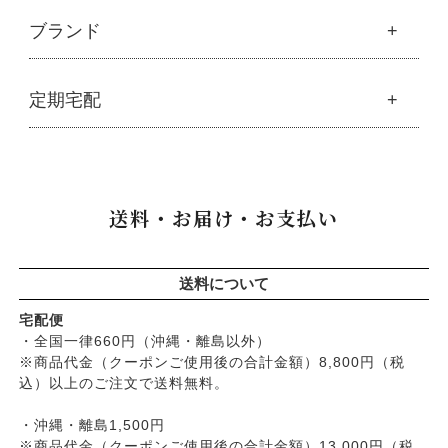
├
調味料・加工品
├
フルボ酸「太古の泉」
├
ボディソープ
生活
ブランド
├
豆・ごま・乾物・梅干し
├
生活用品
└
雑貨
├
ハミガキ
├
おせち料理
└
黒糖
├
スキンケア
├
キッチン
├
洗浄・キッチン雑貨
├
クレンジング・洗顔
ブランド一覧
定期宅配
├
洗濯
├
メーカー直送品（豆・米・塩など）
├
プレ化粧水（ふき取り）
├
アムリターラ
├
バス・トイレ
└
オーサワのお取り寄せコーナー
├
化粧水
├
アレッポの石鹸
├
ナプキン
├
醤油・味噌・油・塩
定期宅配
├
化粧水おススメセット
├
アンナトゥモール
└
虫よけ
├
酢・だし・ブイヨン
├
美容液・乳液
├
サプリメント
├
エコノワ（はぐみシリーズ）
送料・お届け・お支払い
├
マヨネーズ・ソース・甘味料
├
クリーム・オイル
├
無添加石鹸
├
かつらぎ（マグポーリン）
├
その他調味料
├
紫外線対策（UVケア）
├
スキンケア
├
京のすっぴんさん
├
玄米・穀類・粉類・シリアル
├
男性におすすめスキンケア
├
ヘアケア
├
暮らしっく村
送料について
├
麺・パスタ類
├
リップ・ハンドケア
└
オーラルケア
├
五條良品販売（五條の霧水）
├
漬物・乾物・海藻
├
入浴用
宅配便
├
コズグロ
├
加工品
・全国一律660円（沖縄・離島以外）
└
デオドラント
├
ジザニア
※商品代金（クーポンご使用後の合計金額）8,800円（税
└
コーヒー・茶類
├
ボディケア
├
ナイアード
込）以上のご注文で送料無料。
├
ヘアケア
├
ねば塾
├
無添加シャンプー
・沖縄・離島1,500円
├
ハーブ研究所（山澤清）
├
無添加コンディショナーなど
※商品代金（クーポンご使用後の合計金額）13,000円（税