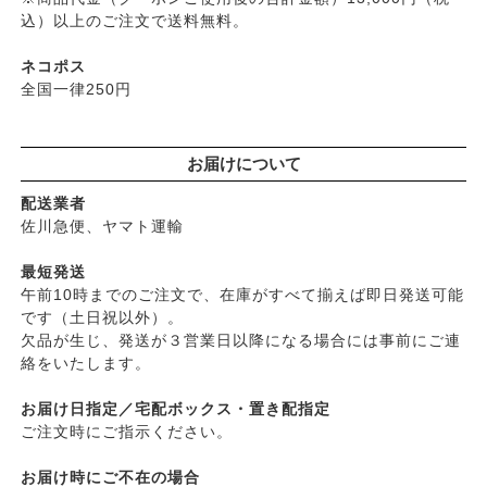
├
パルセイユ（ボンヌプランツ）
込）以上のご注文で送料無料。
├
石鹸シャンプー・リンス
├
ぺカルト
├
ヘアミスト・ヘアオイル
├
ベビーマーク（シェルミラック）
ネコポス
├
界面活性剤不使用シャンプー
├
ロゴナ
全国一律250円
├
ヘアカラー
├
グリーンハートインターナショナル
├
男性におすすめヘアケア
├
オーサワジャパン
└
ヘアケア雑貨
お届けについて
├
カンホアの塩
├
メイク
├
ビオカ
配送業者
├
クレンジンク
├
マルカワ味噌
佐川急便、ヤマト運輸
├
日焼け止め
├
ヤマヒサ
├
ファンデーション
最短発送
├
ムソー
午前10時までのご注文で、在庫がすべて揃えば即日発送可能
├
肌質・お悩み別スキンケア
├
渡部信一さんの無農薬豆
です（土日祝以外）。
├
乾燥肌・敏感
├
がんこ本舗
欠品が生じ、発送が３営業日以降になる場合には事前にご連
├
オイリー肌
├
ナチュラムーン
絡をいたします。
├
毛穴の黒ずみ・角質・開き
├
パックスナチュロン（太陽油脂）
├
シミ・くすみ
お届け日指定／宅配ボックス・置き配指定
└
竹おやじ末廣さんの竹炭ミネラル
├
エイジングケア
ご注文時にご指示ください。
└
ニキビ・吹き出物
お届け時にご不在の場合
└
お悩み・目的別ヘアケア