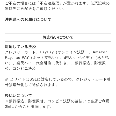
ご不在の場合には「不在連絡票」が置かれます。伝票記載の
├
頭皮のフケ・かゆみ・臭い
連絡先に再配送をご依頼ください。
├
艶・なめらか・パサつき
└
ダメージ
沖縄県へのお届けについて
お支払いについて
対応している決済
クレジットカード、PayPay（オンライン決済）、Amazon
Pay、au PAY（ネット支払い）、d払い、ペイディ（あと払
い）、楽天ペイ、代金引換（代引き）、銀行振込、郵便振
替、コンビニ決済
※ 当サイトはSSLに対応しているので、クレジットカード番
号は暗号化して送信されます。
後払いについて
※銀行振込、郵便振替、コンビニ決済の後払いは当店ご利用
3回目からご利用頂けます。