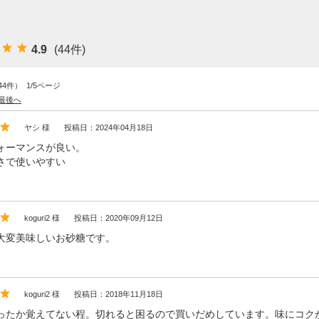
オーラルケア
お悩み別ヘアケア
4.9
(44件)
アンケート結果
44件） 1/5ページ
スキンケアブログ
最後へ
ヘアケアブログ
ヤシ 様
投稿日：2024年04月18日
ォーマンスが良い。
無添加石鹸の考え方
さで使いやすい
koguri2 様
投稿日：2020年09月12日
大変美味しいお砂糖です。
koguri2 様
投稿日：2018年11月18日
ったか覚えてない程。切れると困るので買いだめしています。味にコク