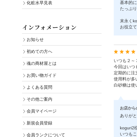
基本的に
化粧水早見表
たっぷり
末永くko
インフォメーション
お役立て
お知らせ
初めての方へ
いつも２～
魂の商材屋とは
今回はいつ
定期的に注
お買い物ガイド
使用料が多
白砂糖は使
よくある質問
その他ご案内
お店から
会員マイページ
ありがと
新規会員登録
kogur
いつもこ
会員ランクについて