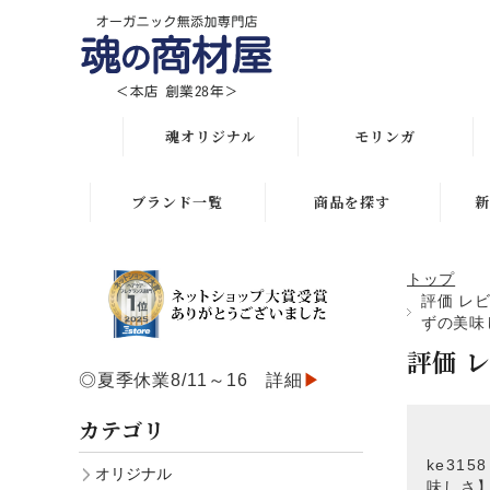
魂オリジナル
モリンガ
オリジナル全商品
解説 モリンガとは
ブランド一覧
商品を探す
新
悩み・目的で選ぶ
モリンガ栄養素比較
月間人気ランキング
トップ
初めての方におススメ
発酵モリンガ サプリ
評価 レ
オリジナルランキング
ずの美味
化粧水比較表
モリンガブライト化粧
評価 
初めての方におススメ
品
◎夏季休業8/11～16 詳細
▶
スキンケア
スキンケアお悩み解決
モリンガサプリメント
カテゴリ
ボディケア
ヘアケアお悩み解決
スキン＆ボディケア
ke31
オリジナル
ヘアケア
味しさ