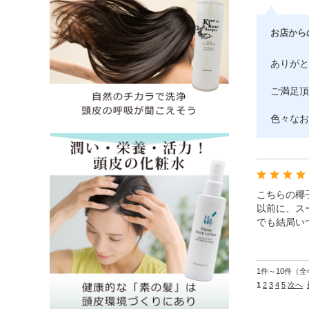
お店から
ありがと
ご満足頂
色々なお
こちらの椰
以前に、ス
でも結局い
1件～10件（全
1
2
3
4
5
次へ