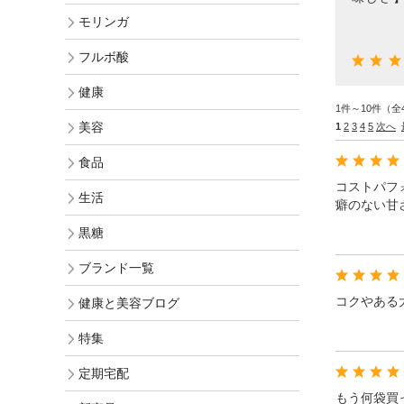
オリジナル化粧水比較
モリンガヘアケア
モリンガ
発酵モリンガ
お手入れ手順で選ぶ
モリンガ全商品
フルボ酸
フルボ酸 太古の泉
季節のおススメ
モリンガ ブログ
健康
1件～10件（全
生活用品
ロングセラー
美容
1
2
3
4
5
次へ
黒糖
食品
健康と美容アンケート
コストパフ
人気ランキング
生活
癖のない甘
インスタグラムVoice
お手入れ手順
黒糖
無添加 石鹸早見表
ブランド一覧
商品動画を見る
シャンプー早見表
コクやある
健康と美容ブログ
化粧水早見表
特集
定期宅配
もう何袋買