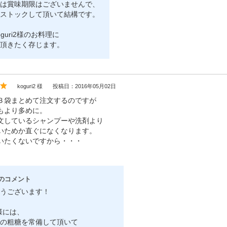
は賞味期限はございませんで、
ストックして頂いて結構です。
guri2様のお料理に
頂きたく存じます。
koguri2 様
投稿日：2016年05月02日
３袋まとめて注文するのですが
もより多めに。
文しているシャンプーや洗剤より
いためか直ぐになくなります。
いたくないですから・・・
のコメント
うございます！
i2様には、
の粗糖を常備して頂いて