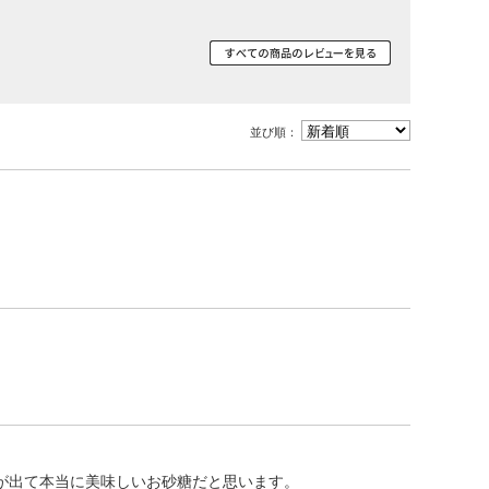
その他ご案内
会員マイページ
新規会員登録
並び順：
会員ランクについて
お気に入りリスト
ID/パスワードが分か
らない
ログイン・購入時の不
具合
厳格な独自基準
メルマガ登録
が出て本当に美味しいお砂糖だと思います。