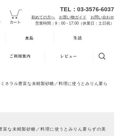
TEL：03-3576-6037
初めての方へ
お買い物ガイド
お問い合わせ
営業時間：9：00 - 17:00（休業日：土日祝）
食品
生活
オーサワお取り寄せ
ハミガキ
ご利用案内
レビュー
雑穀
キッチン
初めての方へ
調味料・加工品
洗濯
界島のミネラル豊富な未精製砂糖／料理に使うとみりん要ら
魂の商材屋とは
豆・ごま・乾物・梅干
バス・トイレ
お知らせ
おせち料理
ナプキン
お買い物ガイド
洗浄・キッチン雑貨
虫よけ
よくある質問
ラル豊富な未精製砂糖／料理に使うとみりん要らずの美
メーカー直送品