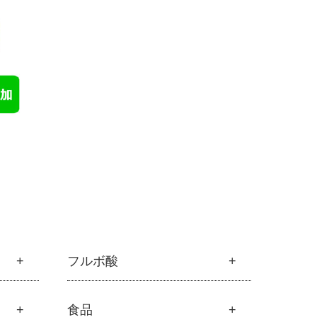
フルボ酸
フルボ酸
食品