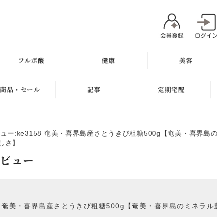
フルボ酸
健康
美容
太古の泉
ミネラル
魂オリジナル
商品・セール
記事
定期宅配
スキン＆ヘアケア
サプリメント
無添加石鹸
新商品
健康と美容ブログ
定期宅配について
健康飲料
スキンケア
ビュー:ke3158 奄美・喜界島産さとうきび粗糖500g【奄美・喜
ギフト
特集
サプリメント
しさ】
健康の考え方
ボディケア
レビュー
セール
無添加石鹸
ヘアケア
お試し商品
スキンケア
メイク
訳アリ商品
ヘアケア
58 奄美・喜界島産さとうきび粗糖500g【奄美・喜界島のミネ
肌質別スキンケア
】