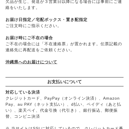
欠品が生じ、発送が３営業日以降になる場合には事前にご連
├
オイリー肌
├
ナチュラムーン
絡をいたします。
├
毛穴の黒ずみ・角質・開き
├
パックスナチュロン（太陽油脂）
├
シミ・くすみ
お届け日指定／宅配ボックス・置き配指定
└
竹おやじ末廣さんの竹炭ミネラル
├
エイジングケア
ご注文時にご指示ください。
└
ニキビ・吹き出物
お届け時にご不在の場合
└
お悩み・目的別ヘアケア
ご不在の場合には「不在連絡票」が置かれます。伝票記載の
├
頭皮のフケ・かゆみ・臭い
連絡先に再配送をご依頼ください。
├
艶・なめらか・パサつき
└
ダメージ
沖縄県へのお届けについて
お支払いについて
対応している決済
クレジットカード、PayPay（オンライン決済）、Amazon
Pay、au PAY（ネット支払い）、d払い、ペイディ（あと払
い）、楽天ペイ、代金引換（代引き）、銀行振込、郵便振
替、コンビニ決済
※ 当サイトはSSLに対応しているので、クレジットカード番