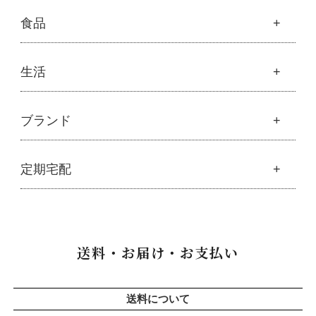
├
クレンジング・石鹸
├
スカルプハーブシャンプー
├
サプリメント
├
化粧水
美容
食品
├
スマイルシャンプー
└
健康飲料
├
美容液・乳液・クリーム・オイル
├
コンデ・トリートメント
├
魂オリジナル
├
モリンガヘアケア
├
ヘアミスト・ヘアオイル
├
無添加石鹸
食品
生活
├
モリンガ全商品
└
泡ボトル・ミニ泡ボトル
├
固形石鹸
└
モリンガ ブログ
├
雑穀
├
オーガニック発酵モリンガ
├
洗顔石鹸
├
調味料・加工品
├
フルボ酸「太古の泉」
├
ボディソープ
生活
ブランド
├
豆・ごま・乾物・梅干し
├
生活用品
└
雑貨
├
ハミガキ
├
おせち料理
└
黒糖
├
スキンケア
├
キッチン
├
洗浄・キッチン雑貨
├
クレンジング・洗顔
ブランド一覧
定期宅配
├
洗濯
├
メーカー直送品（豆・米・塩など）
├
プレ化粧水（ふき取り）
├
アムリターラ
├
バス・トイレ
└
オーサワのお取り寄せコーナー
├
化粧水
├
アレッポの石鹸
├
ナプキン
├
醤油・味噌・油・塩
定期宅配
├
化粧水おススメセット
├
アンナトゥモール
└
虫よけ
├
酢・だし・ブイヨン
├
美容液・乳液
├
サプリメント
├
エコノワ（はぐみシリーズ）
送料・お届け・お支払い
├
マヨネーズ・ソース・甘味料
├
クリーム・オイル
├
無添加石鹸
├
かつらぎ（マグポーリン）
├
その他調味料
├
紫外線対策（UVケア）
├
スキンケア
├
京のすっぴんさん
├
玄米・穀類・粉類・シリアル
├
男性におすすめスキンケア
├
ヘアケア
├
暮らしっく村
送料について
├
麺・パスタ類
├
リップ・ハンドケア
└
オーラルケア
├
五條良品販売（五條の霧水）