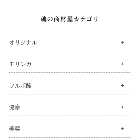
魂の商材屋カテゴリ
オリジナル
魂の商材屋オリジナル
モリンガ
├
オリジナルスキンケア
├
化粧水
モリンガ
フルボ酸
├
美容液・乳液・クリーム・オイル
├
解説 モリンガとは
├
アルピニエッセンス化粧品
├
モリンガの栄養素比較
├
紫外線・ブルーライト
フルボ酸
健康
├
発酵モリンガ
└
モリンガブライト化粧品
├
フルボ酸 太古の泉
├
モリンガブライト化粧品
├
オリジナルボディケア
└
スキンケア・ヘアケア
├
モリンガサプリメント
├
オリジナルヘアケア
健康
美容
├
スキン＆ボディケア
├
ハッピーシャンプー
├
ミネラル