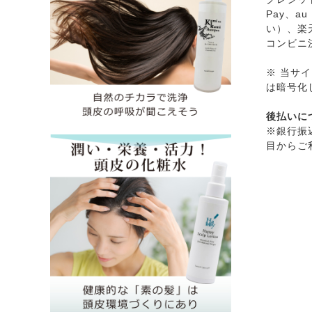
Pay、a
い）、楽
コンビニ
※ 当サ
は暗号化
後払いに
※銀行振
目からご