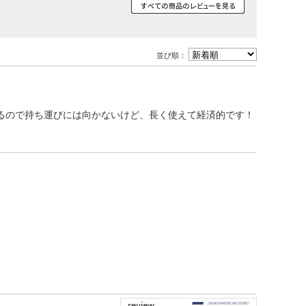
その他ご案内
会員マイページ
並び順：
新規会員登録
会員ランクについて
るので持ち運びには向かないけど、長く使えて経済的です！
お気に入りリスト
ID/パスワードが分か
らない
ログイン・購入時の不
具合
厳格な独自基準
メルマガ登録