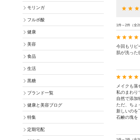
オリジナル化粧水比較
モリンガヘアケア
モリンガ
発酵モリンガ
お手入れ手順で選ぶ
モリンガ全商品
フルボ酸
フルボ酸 太古の泉
1件～2件（全2
季節のおススメ
モリンガ ブログ
健康
生活用品
ロングセラー
美容
今回もリピ
黒糖
肌が洗った
食品
健康と美容アンケート
人気ランキング
生活
インスタグラムVoice
お手入れ手順
黒糖
無添加 石鹸早見表
メイクも落
私のまわり
ブランド一覧
商品動画を見る
自然で添加
シャンプー早見表
ただ、ちょ
健康と美容ブログ
新しいのを
化粧水早見表
石鹸の塊を
特集
定期宅配
1件～2件（全2