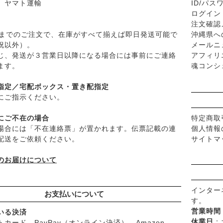
、ヤマト運輸
ID/パ
└
竹おやじ末廣さんの竹炭ミネ
├
ファンデーション
ログイン
├
肌質・お悩み別スキンケア
注文確認
├
乾燥肌・敏感
時までのご注文で、在庫がすべて揃えば即日発送可能で
沖縄県へ
祝以外）。
メールニ
├
オイリー肌
じ、発送が３営業日以降になる場合には事前にご連絡
アフィリ
├
毛穴の黒ずみ・角質・開き
ます。
魂コンシ
├
シミ・くすみ
├
エイジングケア
指定／宅配ボックス・置き配指定
└
ニキビ・吹き出物
にご指示ください。
└
お悩み・目的別ヘアケア
にご不在の場合
特定商取
├
頭皮のフケ・かゆみ・臭い
場合には「不在連絡票」が置かれます。伝票記載の連
個人情報
├
艶・なめらか・パサつき
配送をご依頼ください。
サイトマ
└
ダメージ
のお届けについて
インター
お支払いについて
す。
営業時間
いる決済
休業日
：
カード、PayPay（オンライン決済）、Amazon