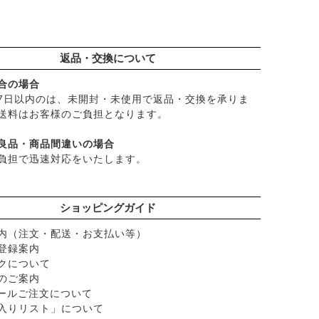
├
漬物・乾物・海藻
├
加工品
└
コーヒー・茶類
返品・交換について
）
合の場合
ク）
7日以内のは、未開封・未使用で返品・交換を承りま
送料はお客様のご負担となります。
ショナル
良品・商品間違いの場合
ど
負担で迅速対応をいたします。
ー
ショッピングガイド
内（注文・配送・お支払い等）
登録案内
クについて
のご案内
メールご注文について
入りリスト」について
脂）