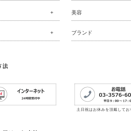
材屋オリジナル
モリンガ
美容
ナルスキンケア
├
解説 モリンガとは
粧水
├
モリンガの栄養素比較
美容
ブランド
容液・乳液・クリーム・オイル
├
発酵モリンガ
ル
├
魂オリジナル
ルピニエッセンス化粧品
├
モリンガブライト化粧品
メント
├
無添加石鹸
外線・ブルーライト
├
モリンガサプリメント
ブランド一覧
料
├
固形石鹸
リンガブライト化粧品
├
スキン＆ボディケア
キ
├
アムリターラ
├
洗顔石鹸
方法
ナルボディケア
├
クレンジング・石鹸
ン
├
アレッポの石鹸
├
ボディソープ
ナルヘアケア
├
化粧水
├
アンナトゥモール
└
雑貨
ッピーシャンプー
├
美容液・乳液・クリーム・
トイレ
├
エコノワ（はぐみシリーズ）
├
スキンケア
カルプハーブシャンプー
├
モリンガヘアケア
ン
├
かつらぎ（マグポーリン）
├
クレンジング・洗顔
マイルシャンプー
├
モリンガ全商品
├
京のすっぴんさん
├
プレ化粧水（ふき取り）
ンデ・トリートメント
└
モリンガ ブログ
├
暮らしっく村
├
化粧水
アミスト・ヘアオイル
土日祝はお休みを頂戴してお
├
五條良品販売（五條の霧水）
├
化粧水おススメセット
ボトル・ミニ泡ボトル
├
コズグロ
├
美容液・乳液
ニック発酵モリンガ
├
ジザニア
├
クリーム・オイル
酸「太古の泉」