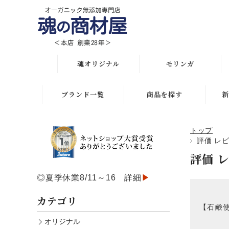
魂オリジナル
モリンガ
オリジナル全商品
解説 モリンガとは
ブランド一覧
商品を探す
新
悩み・目的で選ぶ
モリンガ栄養素比較
月間人気ランキング
トップ
初めての方におススメ
発酵モリンガ サプリ
評価 レ
オリジナルランキング
評価 
化粧水比較表
モリンガブライト化粧
初めての方におススメ
品
◎夏季休業8/11～16 詳細
▶
スキンケア
スキンケアお悩み解決
モリンガサプリメント
カテゴリ
ボディケア
【石鹸使
ヘアケアお悩み解決
スキン＆ボディケア
オリジナル
ヘアケア