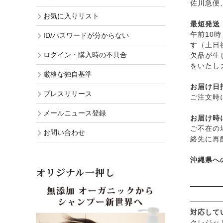
佐川急便
お気に入りリスト
最短発送
午前10
ID/パスワードが分からない
す（土日
ログイン・購入時の不具合
欠品が生
をいたし
厳格な独自基準
お届け日
プレスリリース
ご注文時
メールニュース登録
お届け時
ご不在の
お問い合わせ
絡先に再
沖縄県へ
オリジナル一押し
対応して
クレジット