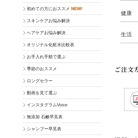
初めての方におススメ
NEW!
魂の商
健康
スキンケアお悩み解決
├
オリジ
├
化
ヘアケアお悩み解決
健康
生活
├
美
├
ミネラ
├
ア
オリジナル化粧水比較表
├
サプリ
├
紫
生活
お手入れ手順で選ぶ
└
健康飲
└
モ
├
ハミガ
ご注文
├
オリジ
季節のおススメ
├
キッチ
├
オリジ
├
洗濯
ロングセラー
├
ハ
├
バス・
├
ス
動画を見て選ぶ
├
ナプキ
├
ス
└
虫よけ
インスタグラムVoice
├
コ
├
ヘ
無添加 石鹸早見表
└
泡
シャンプー早見表
├
オーガ
├
フルボ