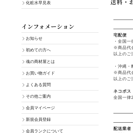
送料・
化粧水早見表
├
生活用
└
黒糖
インフォメーション
宅配便
お知らせ
・全国一
※商品代
初めての方へ
以上のご
魂の商材屋とは
・沖縄・離
※商品代
お買い物ガイド
以上のご
よくある質問
ネコポス
その他ご案内
全国一律2
会員マイページ
新規会員登録
配送業者
会員ランクについて