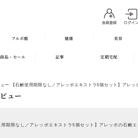
フルボ酸
健康
美容
太古の泉
ミネラル
魂オリジナル
商品・セール
記事
定期宅配
スキン＆ヘアケア
サプリメント
無添加石鹸
新商品
健康と美容ブログ
定期宅配について
健康飲料
スキンケア
ビュー:【石鹸使用期限なし／アレッポエキストラ5個セット】アレッポの
ギフト
特集
サプリメント
レビュー
健康の考え方
ボディケア
セール
無添加石鹸
ヘアケア
お試し商品
スキンケア
メイク
用期限なし／アレッポエキストラ5個セット】アレッポの石鹸エキスト
訳アリ商品
ヘアケア
肌質別スキンケア