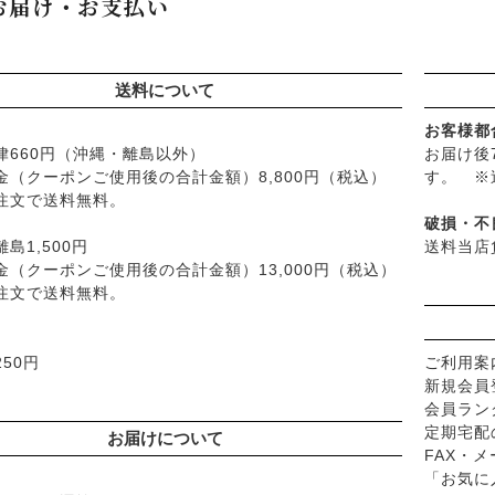
お届け・お支払い
├
ナイアード
├
紫外線対策（UVケア）
品
├
ねば塾
├
男性におすすめスキンケア
├
ハーブ研究所（山澤清）
├
リップ・ハンドケア
送料について
├
パルセイユ（ボンヌプランツ
├
入浴用
├
ぺカルト
└
デオドラント
お客様都
├
ベビーマーク（シェルミラッ
律660円（沖縄・離島以外）
お届け後
├
ボディケア
├
ロゴナ
金（クーポンご使用後の合計金額）8,800円（税込）
す。 ※
├
ヘアケア
注文で送料無料。
├
グリーンハートインターナ
├
無添加シャンプー
破損・不
├
オーサワジャパン
├
無添加コンディショナーな
島1,500円
送料当店
├
カンホアの塩
├
石鹸シャンプー・リンス
金（クーポンご使用後の合計金額）13,000円（税込）
├
ビオカ
注文で送料無料。
├
ヘアミスト・ヘアオイル
├
マルカワ味噌
├
界面活性剤不使用シャンプ
├
ヤマヒサ
├
ヘアカラー
50円
ご利用案
├
ムソー
├
男性におすすめヘアケア
新規会員
├
渡部信一さんの無農薬豆
└
ヘアケア雑貨
会員ラン
├
がんこ本舗
├
メイク
定期宅配
お届けについて
├
ナチュラムーン
FAX・
├
クレンジンク
「お気に
├
パックスナチュロン（太陽油
├
日焼け止め