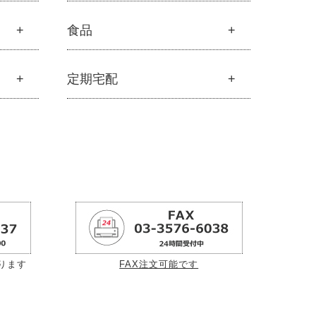
フルボ酸
食品
├
フルボ酸 太古の泉
└
スキンケア・ヘアケア
食品
定期宅配
├
雑穀
├
調味料・加工品
定期宅配
├
豆・ごま・乾物・梅干し
├
サプリメント
├
おせち料理
├
無添加石鹸
├
洗浄・キッチン雑貨
├
スキンケア
├
メーカー直送品（豆・米・塩など）
オイル
├
ヘアケア
└
オーサワのお取り寄せコーナー
└
オーラルケア
├
醤油・味噌・油・塩
├
酢・だし・ブイヨン
├
マヨネーズ・ソース・甘味料
ります
FAX注文可能です
├
その他調味料
├
玄米・穀類・粉類・シリアル
├
麺・パスタ類