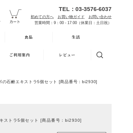
TEL：03-3576-6037
初めての方へ
お買い物ガイド
お問い合わせ
営業時間：9：00 - 17:00（休業日：土日祝）
食品
生活
オーサワお取り寄せ
ハミガキ
ご利用案内
レビュー
雑穀
キッチン
初めての方へ
調味料・加工品
洗濯
石鹸エキストラ5個セット [商品番号：bi2930]
魂の商材屋とは
豆・ごま・乾物・梅干
バス・トイレ
お知らせ
おせち料理
ナプキン
お買い物ガイド
洗浄・キッチン雑貨
虫よけ
ラ5個セット [商品番号：bi2930]
よくある質問
メーカー直送品