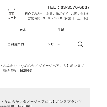
TEL：03-3576-6037
初めての方へ
お買い物ガイド
お問い合わせ
営業時間：9：00 - 17:00（休業日：土日祝）
食品
生活
オーサワお取り寄せ
ハミガキ
ご利用案内
レビュー
雑穀
キッチン
初めての方へ
調味料・加工品
洗濯
い・ふんわり・なめらか／ダメージヘアにも】ボンヌプ
魂の商材屋とは
商品情報：bi2866]
豆・ごま・乾物・梅干
バス・トイレ
お知らせ
おせち料理
ナプキン
お買い物ガイド
洗浄・キッチン雑貨
虫よけ
よくある質問
り・なめらか／ダメージヘアにも】ボンヌプランツ
メーカー直送品
品情報：bi2866]