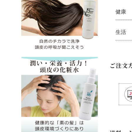
魂の商
健康
├
オリジ
├
化
健康
生活
├
美
├
ミネラ
├
ア
├
サプリ
├
紫
生活
└
健康飲
└
モ
├
ハミガ
ご注文
├
オリジ
├
キッチ
├
オリジ
├
洗濯
├
ハ
├
バス・
├
ス
├
ナプキ
├
ス
└
虫よけ
├
コ
├
ヘ
└
泡
├
オーガ
├
フルボ