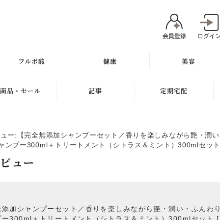
フルボ酸
健康
美容
太古の泉
ミネラル
魂オリジナル
商品・セール
記事
定期宅配
スキン＆ヘアケア
サプリメント
無添加石鹸
新商品
健康と美容ブログ
定期宅配について
健康飲料
スキンケア
ビュー:【完全無添加シャンプーセット／香りを楽しみながら艶・潤
ギフト
特集
サプリメント
ンプー300ml＋トリートメント（シトラス＆ミント）300mlセット [
健康の考え方
ボディケア
レビュー
セール
無添加石鹸
ヘアケア
お試し商品
スキンケア
メイク
訳アリ商品
ヘアケア
無添加シャンプーセット／香りを楽しみながら艶・潤い・ふんわ
肌質別スキンケア
ー300ml＋トリートメント（シトラス＆ミント）300mlセット [商