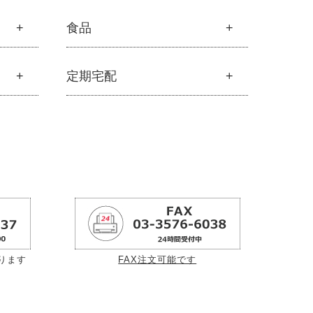
フルボ酸
食品
├
フルボ酸 太古の泉
└
スキンケア・ヘアケア
食品
定期宅配
├
雑穀
├
調味料・加工品
定期宅配
├
豆・ごま・乾物・梅干し
├
サプリメント
├
おせち料理
├
無添加石鹸
├
洗浄・キッチン雑貨
├
スキンケア
├
メーカー直送品（豆・米・塩など）
オイル
├
ヘアケア
└
オーサワのお取り寄せコーナー
└
オーラルケア
├
醤油・味噌・油・塩
├
酢・だし・ブイヨン
├
マヨネーズ・ソース・甘味料
ります
FAX注文可能です
├
その他調味料
├
玄米・穀類・粉類・シリアル
├
麺・パスタ類