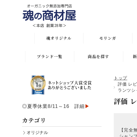
魂オリジナル
モリンガ
オリジナル全商品
解説 モリンガとは
ブランド一覧
商品を探す
新
悩み・目的で選ぶ
モリンガ栄養素比較
月間人気ランキング
トップ
初めての方におススメ
発酵モリンガ サプリ
評価 レ
オリジナルランキング
ランツシャ
化粧水比較表
モリンガブライト化粧
評価 
初めての方におススメ
品
◎夏季休業8/11～16 詳細
▶
スキンケア
スキンケアお悩み解決
モリンガサプリメント
カテゴリ
ボディケア
ヘアケアお悩み解決
スキン＆ボディケア
【完全
オリジナル
ヘアケア
シャンプ