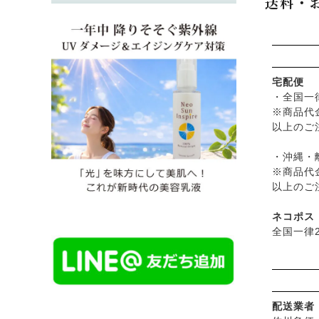
送料・
├
生活用
└
黒糖
宅配便
・全国一
※商品代
以上のご
・沖縄・離
※商品代
以上のご
ネコポス
全国一律2
配送業者