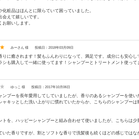
や化粧品はほんとに限らていて困っていました。
出会えて嬉しいです。
くお願いします。
みーさん 様
投稿日：2018年03月09日
香りに癒されます！髪もふんわりになって、満足です。成分にも安心し
ラシも購入して一緒に使ってます！シャンプーとトリートメント使って
ゆっこ 様
投稿日：2017年10月06日
ャンプーを長年愛用してしていましたが、香りのあるシャンプーを使い
シャキッとした洗い上がりに慣れていたからか、こちらのシャンプーは
ントを、ハッピーシャンプーと組み合わせて使いましたが、こちらは少
ていた香りですが、割とソフトな香りで洗髪後も続くほどの感じではな