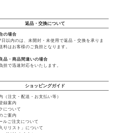
├
漬物・乾物・海藻
├
加工品
└
コーヒー・茶類
返品・交換について
）
合の場合
ク）
7日以内のは、未開封・未使用で返品・交換を承りま
送料はお客様のご負担となります。
ショナル
良品・商品間違いの場合
ど
負担で迅速対応をいたします。
ー
ショッピングガイド
内（注文・配送・お支払い等）
登録案内
クについて
のご案内
メールご注文について
入りリスト」について
脂）