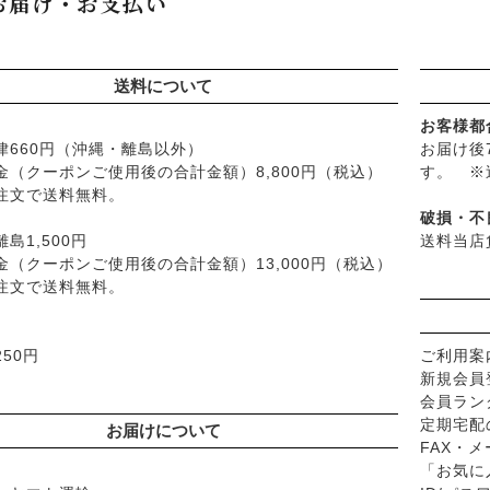
お届け・お支払い
├
ナイアード
├
紫外線対策（UVケア）
品
├
ねば塾
├
男性におすすめスキンケア
├
ハーブ研究所（山澤清）
├
リップ・ハンドケア
送料について
├
パルセイユ（ボンヌプランツ
├
入浴用
├
ぺカルト
└
デオドラント
お客様都
├
ベビーマーク（シェルミラッ
律660円（沖縄・離島以外）
お届け後
├
ボディケア
├
ロゴナ
金（クーポンご使用後の合計金額）8,800円（税込）
す。 ※
├
ヘアケア
注文で送料無料。
├
グリーンハートインターナ
├
無添加シャンプー
破損・不
├
オーサワジャパン
├
無添加コンディショナーな
島1,500円
送料当店
├
カンホアの塩
├
石鹸シャンプー・リンス
金（クーポンご使用後の合計金額）13,000円（税込）
├
ビオカ
注文で送料無料。
├
ヘアミスト・ヘアオイル
├
マルカワ味噌
├
界面活性剤不使用シャンプ
├
ヤマヒサ
├
ヘアカラー
50円
ご利用案
├
ムソー
├
男性におすすめヘアケア
新規会員
├
渡部信一さんの無農薬豆
└
ヘアケア雑貨
会員ラン
├
がんこ本舗
├
メイク
定期宅配
お届けについて
├
ナチュラムーン
FAX・
├
クレンジンク
「お気に
├
パックスナチュロン（太陽油
├
日焼け止め