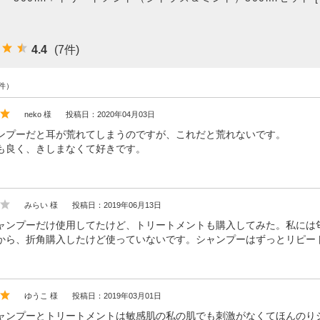
オーラルケア
お悩み別ヘアケア
4.4
(7件)
アンケート結果
件）
スキンケアブログ
neko 様
投稿日：2020年04月03日
ヘアケアブログ
ンプーだと耳が荒れてしまうのですが、これだと荒れないです。
も良く、きしまなくて好きです。
無添加石鹸の考え方
みらい 様
投稿日：2019年06月13日
ャンプーだけ使用してたけど、トリートメントも購入してみた。私には
から、折角購入したけど使っていないです。シャンプーはずっとリピー
ゆうこ 様
投稿日：2019年03月01日
ャンプーとトリートメントは敏感肌の私の肌でも刺激がなくてほんのり