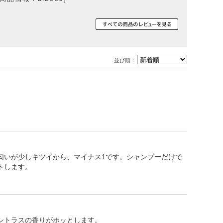
その他ご案内
会員マイページ
新規会員登録
並び順：
会員ランクについて
お気に入りリスト
ID/パスワードが分か
らない
ログイン・購入時の不
匂いが少しキツイから、マイナス1です。シャンプーだけで
具合
トします。
厳格な独自基準
メルマガ登録
シトラスの香りがホッとします。