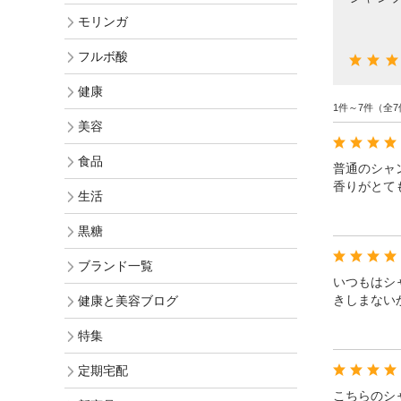
オリジナル化粧水比較
モリンガヘアケア
モリンガ
発酵モリンガ
お手入れ手順で選ぶ
モリンガ全商品
フルボ酸
フルボ酸 太古の泉
季節のおススメ
モリンガ ブログ
健康
1件～7件（全7
生活用品
ロングセラー
美容
黒糖
食品
健康と美容アンケート
普通のシャ
香りがとて
人気ランキング
生活
インスタグラムVoice
お手入れ手順
黒糖
無添加 石鹸早見表
ブランド一覧
商品動画を見る
いつもはシ
シャンプー早見表
きしまない
健康と美容ブログ
化粧水早見表
特集
定期宅配
こちらのシ