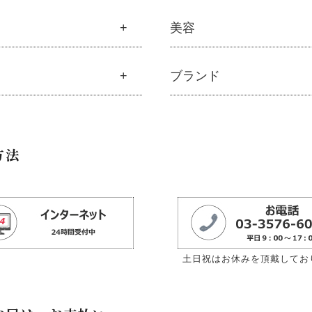
材屋オリジナル
モリンガ
美容
ナルスキンケア
├
解説 モリンガとは
粧水
├
モリンガの栄養素比較
美容
ブランド
容液・乳液・クリーム・オイル
├
発酵モリンガ
ル
├
魂オリジナル
ルピニエッセンス化粧品
├
モリンガブライト化粧品
メント
├
無添加石鹸
外線・ブルーライト
├
モリンガサプリメント
ブランド一覧
料
├
固形石鹸
リンガブライト化粧品
├
スキン＆ボディケア
キ
├
アムリターラ
├
洗顔石鹸
方法
ナルボディケア
├
クレンジング・石鹸
ン
├
アレッポの石鹸
├
ボディソープ
ナルヘアケア
├
化粧水
├
アンナトゥモール
└
雑貨
ッピーシャンプー
├
美容液・乳液・クリーム・
トイレ
├
エコノワ（はぐみシリーズ）
├
スキンケア
カルプハーブシャンプー
├
モリンガヘアケア
ン
├
かつらぎ（マグポーリン）
├
クレンジング・洗顔
マイルシャンプー
├
モリンガ全商品
├
京のすっぴんさん
├
プレ化粧水（ふき取り）
ンデ・トリートメント
└
モリンガ ブログ
├
暮らしっく村
├
化粧水
アミスト・ヘアオイル
土日祝はお休みを頂戴してお
├
五條良品販売（五條の霧水）
├
化粧水おススメセット
ボトル・ミニ泡ボトル
├
コズグロ
├
美容液・乳液
ニック発酵モリンガ
├
ジザニア
├
クリーム・オイル
酸「太古の泉」