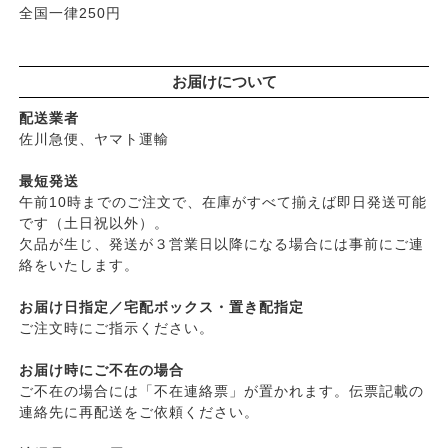
├
界面活性剤不使用シャンプー
├
ロゴナ
全国一律250円
├
ヘアカラー
├
グリーンハートインターナショナル
├
男性におすすめヘアケア
├
オーサワジャパン
└
ヘアケア雑貨
お届けについて
├
カンホアの塩
├
メイク
├
ビオカ
配送業者
├
クレンジンク
├
マルカワ味噌
佐川急便、ヤマト運輸
├
日焼け止め
├
ヤマヒサ
├
ファンデーション
最短発送
├
ムソー
午前10時までのご注文で、在庫がすべて揃えば即日発送可能
├
肌質・お悩み別スキンケア
├
渡部信一さんの無農薬豆
です（土日祝以外）。
├
乾燥肌・敏感
├
がんこ本舗
欠品が生じ、発送が３営業日以降になる場合には事前にご連
├
オイリー肌
├
ナチュラムーン
絡をいたします。
├
毛穴の黒ずみ・角質・開き
├
パックスナチュロン（太陽油脂）
├
シミ・くすみ
お届け日指定／宅配ボックス・置き配指定
└
竹おやじ末廣さんの竹炭ミネラル
├
エイジングケア
ご注文時にご指示ください。
└
ニキビ・吹き出物
お届け時にご不在の場合
└
お悩み・目的別ヘアケア
ご不在の場合には「不在連絡票」が置かれます。伝票記載の
├
頭皮のフケ・かゆみ・臭い
連絡先に再配送をご依頼ください。
├
艶・なめらか・パサつき