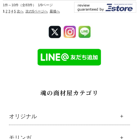
1件～10件（全83件） 1/9ページ
1
2
3
4
5
次へ
次の5ページへ
最後へ
魂の商材屋カテゴリ
オリジナル
魂の商材屋オリジナル
モリンガ