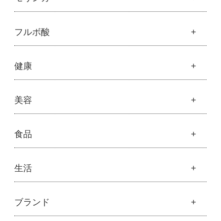
├
オリジナルスキンケア
├
化粧水
モリンガ
フルボ酸
├
美容液・乳液・クリーム・オイル
├
解説 モリンガとは
├
アルピニエッセンス化粧品
├
モリンガの栄養素比較
├
紫外線・ブルーライト
フルボ酸
健康
├
発酵モリンガ
└
モリンガブライト化粧品
├
フルボ酸 太古の泉
├
モリンガブライト化粧品
├
オリジナルボディケア
└
スキンケア・ヘアケア
├
モリンガサプリメント
├
オリジナルヘアケア
健康
美容
├
スキン＆ボディケア
├
ハッピーシャンプー
├
ミネラル
├
クレンジング・石鹸
├
スカルプハーブシャンプー
├
サプリメント
├
化粧水
美容
食品
├
スマイルシャンプー
└
健康飲料
├
美容液・乳液・クリーム・オイル
├
コンデ・トリートメント
├
魂オリジナル
├
モリンガヘアケア
├
ヘアミスト・ヘアオイル
├
無添加石鹸
食品
生活
├
モリンガ全商品
└
泡ボトル・ミニ泡ボトル
├
固形石鹸
└
モリンガ ブログ
├
雑穀
├
オーガニック発酵モリンガ
├
洗顔石鹸
├
調味料・加工品
├
フルボ酸「太古の泉」
├
ボディソープ
生活
ブランド
├
豆・ごま・乾物・梅干し
├
生活用品
└
雑貨
├
ハミガキ
├
おせち料理
└
黒糖